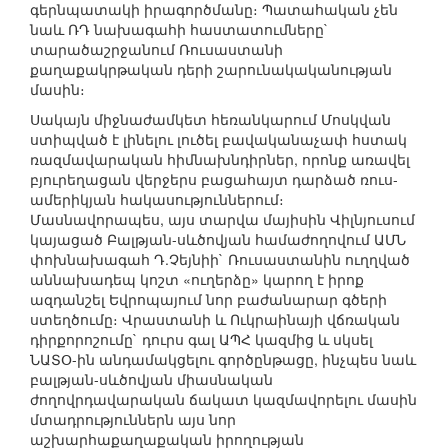
գերնպատակի իրագործմանը։ Պատահական չեն
նաև ՌԴ նախագահի հաստատումները`
տարածաշրջանում Ռուսաստանի
քաղաքակրթական դերի շարունակականության
մասին։
Սակայն միջնաժամկետ հեռանկարում Մոսկվան
ստիպված է լինելու լուծել բավականաչափ հստակ
ռազմավարական հիմնախնդիրներ, որոնք առավել
բյուրեղացան վերջերս բացահայտ դարձած ռուս-
ամերիկյան հակասություններում։
Մասնավորապես, այս տարվա մայիսին Վիլնյուսում
կայացած Բալթյան-սևծովյան համաժողովում ԱՄՆ
փոխնախագահ Դ.Չեյնիի` Ռուսաստանին ուղղված
աննախադեպ կոշտ «ուղերձը» կարող է իրոք
ազդանշել Եվրոպայում նոր բաժանարար գծերի
ստեղծումը։ Վրաստանի և Ուկրաինայի վճռական
դիրքորոշումը` դուրս գալ ԱՊՀ կազմից և սկսել
ՆԱՏՕ-ին անդամակցելու գործընթացը, ինչպես նաև
բալթյան-սևծովյան միասնական
ժողովրդավարական ճակատ կազմավորելու մասին
մտադրություններն այս նոր
աշխարհաքաղաքական իրողության