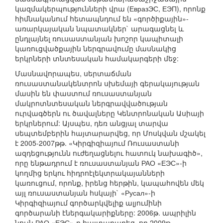
կազմակերպությունների վրա (ЕвразЭС, ЕЭП), որոնք
հիմնականում հետապնդում են «գործիքային»-
առարկայական նպատակներ` արագացնել և
ընդլայնել ռուսաստանյան խոշոր կապիտալի
կառուցվածքային ներգրավումը մասնակից
երկրների տնտեսական համակարգերի մեջ:
Մասնավորապես, սերտաճման
ռուսաստանակենտրոն սխեմայի գերակայության
մասին են փաստում ռուսաստանյան
մակրոտնտեսական ներգրավվածության
ուրվագծերն ու ծավալները Կենտրոնական Ասիայի
երկրներում: Այսպես, դեռ անցյալ տարվա
սեպտեմբերին հայտարարվեց, որ Մոսկվան մշակել
է 2005-2007թթ. «Կիրգիզիայում Ռուսաստանի
ազդեցությունն ուժեղացնելու հատուկ նախագիծ»,
որը ենթադրում է ռուսաստանյան РАО «ЕЭС»-ի
կողմից երկու հիդրոէլեկտրակայանների
կառուցում, որոնք, իրենց հերթին, կապահովեն մեկ
այլ ռուսաստանյան հսկայի` «Русал»-ի
Կիրգիզիայում գործարկվելիք ալյումինի
գործարանի էներգակարիքները: 2006թ. ապրիլին
նույն РАО «ЕЭС»-ը հայտարարեց, որ 2009թ.