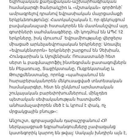
եվրոպական քաղաքական-աշխարհագրական
համակարգի ծանրակշիռ և «մշտական» գործոնի`
ամրագրելով դրանով եվրասիական մայրցամաքի
երկբևեռությունը: Հատկանշական է, որ զեկույցում
բավականաչափ հստակորեն են մատնանշվում այդ
գոտիների սահմանագծերը. մի կողմում են ԱՊՀ 12
երկրները, իսկ մյուսում` Եվրամիությանը վերջերս
միացած արևելաեվրոպական երկրները: Առավել
«եվրակենտրոն» երկրների շարքում են Չեխիան,
Հունգարիան և Սլովենիան: Ռուսաստանի հետ
սերտ և բազմապրոֆիլ ինտեգրման ջատագովներն
են Բելառուսը, Տաջիկստանը, Ուզբեկստանը և
Թուրքմենստանը, որոնք «պահպանում են
հարաբերականորեն մեկուսացված տնտեսական
համակարգեր, հետ են ընկնում արմատական
շուկայական բարեփոխումներում, մինչդեռ
պետական սեփականության հատվածն
անհամաչափորեն մեծ է և կրում է փակ, ոչ
մրցակցային բնույթ»:
Անշուշտ, գլոբալացման դարաշրջանում ՀԲ
ներկայացրած եզրահանգումները չափազանց
կատեգորիկ կարող են թվալ: Սակայն խնդիրն այն է,