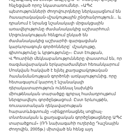
հնչեցված որոշ նկատառումներ. «ԱՊՀ
պետությունների ժողովուրդները ներկայացնում են
հասարակական-մշակութային ընդհանրություն...
և
դրանում է նրանց նշանակալի մրցակցային
առավելությունը ժամանակակից աշխարհում։
Մրցունակության հենքում ընկած են
ժամանակակից աշխարհի զարգացման
կարևորագույն գործոնները` մշակույթը,
գիտությունը և կրթությունը»։ Ըստ էության,
Վ.Պուտինի մեկնաբանությունները փաստում են, որ
ռազմավարական երկարաժամկետ հեռանկարում
Մոսկվան հակված է ելնել
քաղաքակրթական
համանմանության
գործոնի առկայությունից, որը
հետագայում կարող է նշանակալի
դերակատարություն ունենալ նախկին
միութենական տարածքը գլոբալ համադրույթում
ներգրավելու գործընթացում։ Ըստ երևույթին,
ռուսաստանյան ղեկավարության
հարատևձգտումը «սինքրոնացնել սոցիալ-
տնտեսական և քաղաքական գործընթացները ԱՊՀ
տարածքում» (ՌԴ նախագահի ուղերձը Դաշնային
Ժողովին, 2005թ.) միտված են հենց այդ