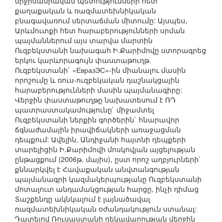
միջինասիական պետությունների հետ
քաղաքական և ռազմատեխնիկական
բնագավառում սերտաճման միտումը: Այսպես,
Արևմուտքի հետ հարաբերությունների սրման
պայմաններում այս տարվա մարտին
Ուզբեկստանի նախագահ Ի.Քարիմովը ստորագրեց
երկու կարևորագույն փաստաթուղթ.
Ուզբեկստանի` «ЕвразЭС»-ին միանալու մասին
որոշումը և ռուս-ուզբեկական դաշնակցային
հարաբերությունների մասին պայմանագիրը:
Վերջին փաստաթուղթը նախատեսում է ՌԴ
պատրաստակամությունը` միջամտել
Ուզբեկստանի ներքին գործերին` հնարավոր
ճգնաժամային իրավիճակների առաջացման
դեպքում: Ավելին, Անդիջանի հայտնի դեպքերի
տարելիցին Ի.Քարիմովի մոսկովյան այցելության
ընթացքում (2006թ. մայիս), ըստ որոշ աղբյուրների`
քննարկվել է Հավաքական անվտանգության
պայմանագրի կազմակերպությանը Ուզբեկստանի
մոտալուտ անդամակցության հարցը, ինչի դիմաց
Տաշքենդը ակնկալում է լայնածավալ
ռազմատեխնիկական օժանդակություն ստանալ:
Դատելով Ռուսաստանի ղեկավարության վերջին