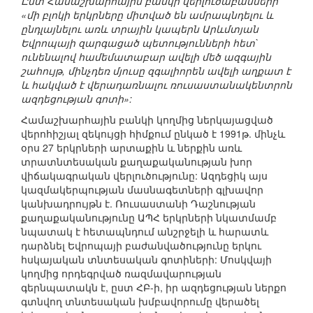
Ըստ Համաշխարհային բանկի վերլուծաբանների`
«մի բլոկի երկրները միտված են ամրապնդելու և
ընդլայնելու առև տրային կապերն Արևմտյան
Եվրոպայի զարգացած պետությունների հետ`
ունենալով համեմատաբար ավելի մեծ ազգային
շահույթ, մինչդեռ մյուսը զգալիորեն ավելի աղքատ է
և հակված է վերադառնալու ռուսաստանակենտրոն
ազդեցության գոտի»:
Համաշխարհային բանկի կողմից ներկայացված
վերոհիշյալ զեկույցի հիմքում ընկած է 1991թ. մինչև
օրս 27 երկրների արտաքին և ներքին առև
տրատնտեսական քաղաքականության խոր
վիճակագրական վերլուծությունը: Ազդեցիկ այս
կազմակերպության մասնագետների գլխավոր
կանխադրույթն է. Ռուսաստանի Դաշնության
քաղաքականությունը ԱՊՀ երկրների նկատմամբ
նպատակ է հետապնդում անշրջելի և հարատև
դարձնել Եվրոպայի բաժանվածությունը երկու
հսկայական տնտեսական գոտիների: Մոսկվայի
կողմից որդեգրված ռազմավարության
գերնպատակն է, ըստ ՀԲ-ի, իր ազդեցության ներքո
գտնվող տնտեսական խմբավորումը վերածել