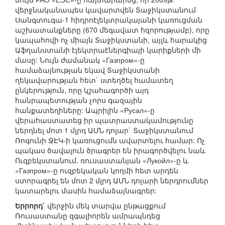
վերջնականապես կավարտվեն Տաջիկստանում
Սանգտուգա-1 հիդրոէլեկտրակայանի կառուցման
աշխատանքները (670 մեգավատ հզորությամբ), որը
կապահովի ոչ միայն Տաջիկստանի, այլև հարակից
Աֆղանստանի էլեկտրաէներգիայի կարիքների մի
մասը: Նույն ժամանակ «Газпром»-ը
համաձայնության եկավ Տաջիկստանի
ղեկավարության հետ` ստեղծել համատեղ
ընկերություն, որը կշահագործի այդ
հանրապետության չորս գազային
հանքատեղիները: Ապրիլին «Русал»-ը
վերահաստատեց իր պատրաստակամությունը
ներդնել մոտ 1 մլրդ ԱՄՆ դոլար` Տաջիկստանում
Ռոգունի ՋԷԿ-ի կառուցումն ավարտելու համար: Ոչ
պակաս ծավալուն ծրագրեր են իրագործվելու նաև
Ուզբեկստանում. ռուսաստանյան «Лукойл»-ը և
«Газпром»-ը ուզբեկական կողմի հետ արդեն
ստորագրել են մոտ 2 մլրդ ԱՄՆ դոլարի ներդրումներ
կատարելու մասին համաձայնագրեր:
Երրորդ`
վերջին մեկ տարվա ընթացքում
Ռուսաստանը զգալիորեն ամրապնդեց