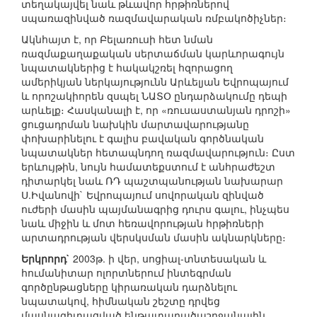
տեղակայվել նաև թևավոր հրթիռներով
սպառազինված ռազմավարական ռմբակոծիչներ։
Ակնհայտ է, որ Բելառուսի հետ նման
ռազմաքաղաքական սերտաճման կարևորագույն
նպատակներից է հակակշռել հզորացող
ամերիկյան ներկայությունն Արևելյան Եվրոպայում
և որոշակիորեն զսպել ՆԱՏՕ ընդարձակումը դեպի
արևելք։ Հասկանալի է, որ «ռուսաստանյան դրոշի»
ցուցադրման նախկին մարտավարությանը
փոխարինելու է գալիս բավական գործնական
նպատակներ հետապնդող ռազմավարություն։ Ըստ
երևույթին, նույն համատեքստում է անհրաժեշտ
դիտարկել նաև ՌԴ պաշտպանության նախարար
Ս.Իվանովի` Եվրոպայում սովորական զինված
ուժերի մասին պայմանագրից դուրս գալու, ինչպես
նաև միջին և մոտ հեռավորության հրթիռների
արտադրության վերսկսման մասին ակնարկները։
Երկրորդ`
2003թ. ի վեր, սոցիալ-տնտեսական և
հումանիտար ոլորտներում ինտեգրման
գործընթացները կիրառական դարձնելու
նպատակով, հիմնական շեշտը դրվեց
մասնագիտացված ենթատարածաշրջանային