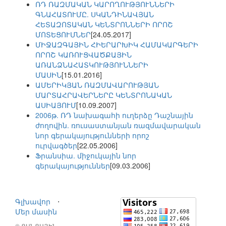
ՌԴ ՌԱԶՄԱԿԱՆ ԿԱՐՈՂՈՒԹՅՈՒՆՆԵՐԻ
ԳՆԱՀԱՏՈՒՄԸ. ՍԿԱՆԴԻՆԱՎՅԱՆ
ՀԵՏԱԶՈՏԱԿԱՆ ԿԵՆՏՐՈՆՆԵՐԻ ՈՐՈՇ
ՄՈՏԵՑՈՒՄՆԵՐ
[24.05.2017]
ՄԻՋԱԶԳԱՅԻՆ ՀԻԵՐԱՐԽԻԿ ՀԱՄԱԿԱՐԳԵՐԻ
ՈՐՈՇ ԿԱՌՈՒՑՎԱԾՔԱՅԻՆ
ԱՌԱՆՁՆԱՀԱՏԿՈՒԹՅՈՒՆՆԵՐԻ
ՄԱՍԻՆ
[15.01.2016]
ԱՄԵՐԻԿՅԱՆ ՌԱԶՄԱՎԱՐՈՒԹՅԱՆ
ՄԱՐՏԱՀՐԱՎԵՐՆԵՐԸ ԿԵՆՏՐՈՆԱԿԱՆ
ԱՍԻԱՅՈՒՄ
[10.09.2007]
2006թ. ՌԴ նախագահի ուղերձը Դաշնային
ժողովին. ռուսաստանյան ռազմավարական
նոր գերակայությունների որոշ
ուրվագծեր
[22.05.2006]
Ֆրանսիա. միջուկային նոր
գերակայություններ
[09.03.2006]
Գլխավոր
⋅
Մեր մասին
© ՑԱՆՑԱՅԻՆ