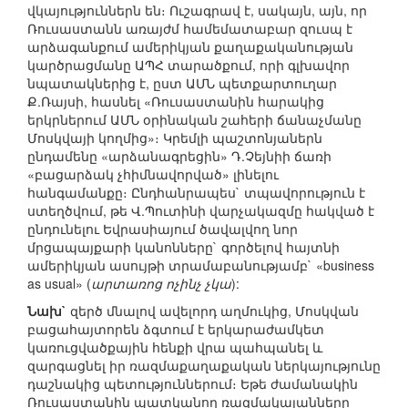
վկայություններն են։ Ուշագրավ է, սակայն, այն, որ
Ռուսաստանն առայժմ համեմատաբար զուսպ է
արձագանքում ամերիկյան քաղաքականության
կարծրացմանը ԱՊՀ տարածքում, որի գլխավոր
նպատակներից է, ըստ ԱՄՆ պետքարտուղար
Ք.Ռայսի, հասնել «Ռուսաստանին հարակից
երկրներում ԱՄՆ օրինական շահերի ճանաչմանը
Մոսկվայի կողմից»։ Կրեմլի պաշտոնյաներն
ընդամենը «արձանագրեցին» Դ.Չեյնիի ճառի
«բացարձակ չհիմնավորված» լինելու
հանգամանքը։ Ընդհանրապես` տպավորություն է
ստեղծվում, թե Վ.Պուտինի վարչակազմը հակված է
ընդունելու Եվրասիայում ծավալվող նոր
մրցապայքարի կանոնները` գործելով հայտնի
ամերիկյան ասույթի տրամաբանությամբ` «business
as usual» (
արտառոց ոչինչ չկա
):
Նախ`
զերծ մնալով ավելորդ աղմուկից, Մոսկվան
բացահայտորեն ձգտում է երկարաժամկետ
կառուցվածքային հենքի վրա պահպանել և
զարգացնել իր ռազմաքաղաքական ներկայությունը
դաշնակից պետություններում։ Եթե ժամանակին
Ռուսաստանին պատկանող ռազմակայանները