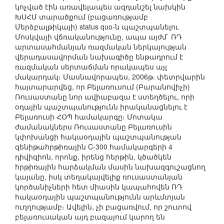
կոչված էին առավելապես ազդանշել նախկին
ԽՍՀՄ տարածքում (բացառությամբ
Մերձբալթիկայի) status quo-ն պաշտպանելու
Մոսկվայի վճռականությունը, ապա այժմ` ՌԴ
արտասահմանյան ռազմական ներկայության
վերադասավորման նախագիծը ենթադրում է
ռազմական սերտաճման որակապես այլ
մակարդակ։ Մասնավորապես, 2006թ. փետրվարին
հայտարարվեց, որ Բելառուսում (Բարանովիչի)
Ռուսաստանը նոր ավիաբազա է ստեղծելու, որի
օդային պաշտպանությունն իրականացնելու է
Բելառուսի ՀՕՊ համակարգը։ Մոտակա
ժամանակներս Ռուսաստանը Բելառուսին
կփոխանցի հակաօդային պաշտպանության
զենիթահրթիռային C-300 համակարգերի 4
դիվիզիոն, որոնք, իրենց հերթին, կծածկեն
հրթիռային հարձակման մասին նախազգուշացնող
կայանը, իսկ տեղակայվելիք ռուսաստանյան
կործանիչների հետ միասին կապահովեն ՌԴ
հակաօդային պաշտպանությունն արևմտյան
ուղղությամբ։ Ավելին, չի բացառվում, որ շուտով
բելառուսական այդ բազայում կարող են