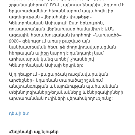
շրջանակներում)` ՌԴ-ն, այնուամենայնիվ, ձգտում է
երկարաժամկետ հեռանկարում ապահովել իր
ազդեցության «վերահսկիչ փաթեթը»
Կենտրոնական Ասիայում: Ըստ երևույթին,
ռուսաստանյան վերնախավը համամիտ է ԱՄՆ
ազգային հետախուզական խորհրդի «Նախագիծ–
2020» զեկույցում առաջ քաշված այն
կանխատեսման հետ, թե ժողովրդավարացման
հերթական ալիքը կարող է դանդաղել կամ
առհասարակ կանգ առնել` չհասնելով
Կենտրոնական Ասիայի երկրներ:
Այդ դեպքում «բացարձակ ռազմավարական
արժեքներ» կդառնան տարածաշրջանում
անվտանգության և կայունության պահպանման
տեխնոլոգիաները/եղանակները և էներգակիրների
արտահանման ուղիների վերահսկողությունը:
դեպի ետ
Հեղինակի այլ նյութեր