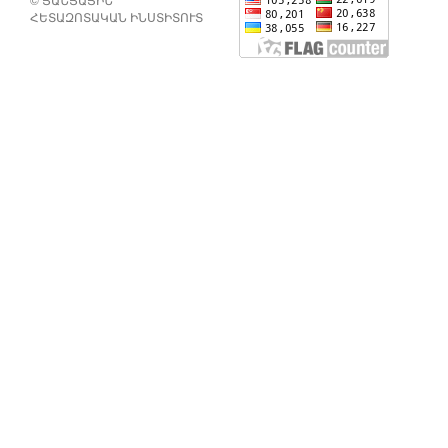
ՀԵՏԱԶՈՏԱԿԱՆ ԻՆՍՏԻՏՈՒՏ