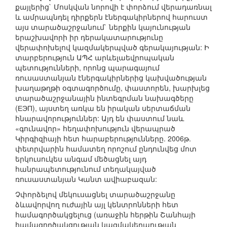
քայլերից` Մոսկվան նորովի է փորձում վերադառնալ
և ամրապնդել դիրքերն էներգակիրներով հարուստ
այս տարածաշրջանում` ներքին կայունության
երաշխավորի իր դերակատարությունը
վերափոխելով կազմակերպված գերակայության: Ի
տարբերություն ԱՊՀ արևելաեվրոպական
պետությունների, որոնց պարագայում
ռուսաստանյան էներգակիրներից կախվածության
խաղաթղթի օգտագործումը, փաստորեն, խարխլեց
տարածաշրջանային ինտեգրման նախագծերը
(ЕЭП), այստեղ առկա են իրական սերտաճման
հնարավորություններ: Այդ են փաստում նաև
«գունավոր» հեղափոխություն վերապրած
Կիրգիզիայի հետ հարաբերությունները. 2006թ.
փետրվարին համատեղ որոշում ընդունվեց մոտ
երկուսուկես անգամ մեծացնել այդ
հանրապետությունում տեղակայված
ռուսաստանյան Կանտ ավիաբազան:
Չփորձելով մեկուսացնել տարածաշրջանը
ձևավորվող ուժային այլ կենտրոնների հետ
համագործակցելուց (առաջին հերթին Շանհայի
համագործակցության կազմակերպության