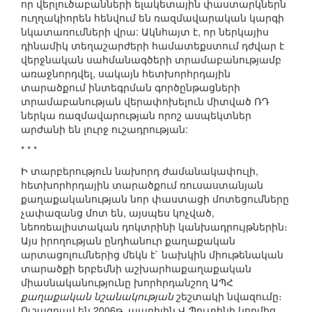
որ վերլուծաբանների ելակետային փաստարկներն
ուղղակիորեն հենվում են ռազմավարական կարգի
նկատառումների վրա: Ակնհայտ է, որ ներկայիս
դինամիկ տեղաշարժերի համատեքստում դժվար է
վերջնական սահմանագծերի տրամաբանությամբ
առաջնորդվել, սակայն հետխորհրդային
տարածքում ինտեգրման գործընթացների
տրամաբանության վերափոխելուն միտված ՌԴ
ներկա ռազմավարության որոշ ասպեկտներ
արժանի են լուրջ ուշադրության:
* * *
Ի տարբերություն նախորդ ժամանակափուլի,
հետխորհրդային տարածքում ռուսաստանյան
քաղաքականության նոր փաստացի մոտեցումները
չափազանց մոտ են, այսպես կոչված,
նեոռեալիստական դոկտրինի կանխադրույթներին։
Այս իրողության ընդհանուր քաղաքական
արտացոլումներից մեկն է` նախկին միութենական
տարածքի երբեմնի աշխարհաքաղաքական
միասնականությունը խորհրդանշող ԱՊՀ
քաղաքական նշանակության
շեշտակի նվազումը։
Ուշագրավ են 2006թ. ապրիլին Վ.Պուտինի կողմից