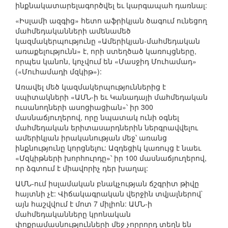
ինքնակատարելագործվել եւ կարգապահ դառնալ:
«Իսլամի ազգից» հետո աֆրիկյան ծագում ունեցող
մահմեդականների ամենամեծ
կազմակերպությունը «Ամերիկյան-մահմեդական
առաքելությունն» է, որի ստեղծած կառույցները,
որպես կանոն, կոչվում են «Մասջիդ Մուհամադ»
(«Մուհամադի մզկիթ»):
Առավել մեծ կազմակերպություններից է
սպիտակների «ԱՄՆ-ի եւ Կանադայի մահմեդական
ուսանողների ասոցիացիան»՝ իր 300
մասնաճյուղերով, որը նպատակ ունի օգնել
մահմեդական երիտասարդներին ներգրավվելու
ամերիկյան իրականության մեջ՝ առանց
ինքնությունը կորցնելու: Ազդեցիկ կառույց է նաեւ
«Մզկիթների խորհուրդը»՝ իր 100 մասնաճյուղերով,
որ ձգտում է միավորիչ դեր խաղալ:
ԱՄՆ-ում իսլամական բնակչության ճշգրիտ թիվը
հայտնի չէ: Վիճակագրական վերջին տվյալներով`
այն հաշվվում է մոտ 7 միլիոն: ԱՄՆ-ի
մահմեդականները կրոնական
փոքրամասնությունների մեջ չորրորդ տեղն են