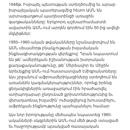
1948թ. Իսրայել պետության ստեղծումից եւ արաբ-
իսրայելական պատերազմից հետո ԱՄՆ են
արտագաղթում պաղեստինցի առաջին
գաղթականները: Երկրորդ աշխարհամարտի
ավարտին ԱՄՆ-ում արդեն գործում էին 50-ից ավելի
մզկիթներ:
1950–1960-ական թվականները նշանավորվում են
ԱՄՆ սեւամորթ բնակչության իսլամական
ինքնագիտակցության վերելքով: Դրան նպաստում
են թե՛ ամերիկյան իշխանության խտրական
քաղաքականությունը, թե՛ Մերձավոր եւ Միջին
Արեւելքից ԱՄՆ-ում հաստատված էմիգրանտները:
Այս շրջանում աֆրոամերիկացիները ստեղծում են
առանձին կազմակերպություններ, որոնք իրենց
ցեղակիցներին առաջարկում էին հրաժարվել
ստիպողաբար ընդունած քրիստոնեությունից եւ
վերադառնալ իսլամին՝ ուծացվելուց խուսափելու,
աֆրիկյան ինքնությունը պահպանելու համար:
Այս նոր իրողությանը մեծապես նպաստեց 1960-
ականների սկզբներին ԱՄՆ-ում մեծ թափ ստացած
եւ հաջողությամբ պսակված ռասայական