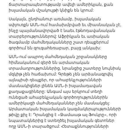
ճարտարապետությամբ ավելի ամերիկյան, քան
իսլամական մշակույթի կնիքն են կրում:
Սակայն, ընդհանուր առմամբ, իսլամական
սփյուռքն ԱՄՆ-ում համախմբված եւ միասնական չէ,
ինչը պայմանավորված է նաեւ էթնոդավանական
տարբերություններով: Աֆրիկյան եւ ասիական
ծագմամբ մահմեդականները շատ դեպքերում
գործում են զուգահեռաբար, բայց անկախ:
ԱՄՆ-ում ապրող մահմեդական շրջանակները
հիմնականում զերծ են արմատական
տրամադրություններից, նրանցից շատերը նույնիսկ
մզկիթ չեն հաճախում: Գրեթե չեն արձանագրվել
այնպիսի դեպքեր, որ ահաբեկչությունների
մասնակիցներ լինեն ԱՄՆ-ի իսլամադավան
քաղաքացիները: Անգամ այս երկրում տեղի
ունեցած ահաբեկչական գործողություններին
ամերիկացի մահմեդականներ չեն մասնակցել:
Արմատական իսլամական կազմակերպությունների
թիվը քիչ է: Դրանցից է «Ջամաաթ ալ-Ֆուկրը», որի
նպատակներից է ստեղծել իսլամական գետոներ
ողջ ԱՄՆ-ի տարածքում: Հետաքննությունների