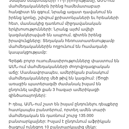
Չնայած սեպտեմբերի 11-ի իրողությանը, ԱՄՆ-ում
մահմեդականներն իրենց համեմատաբար
հանգիստ են զգում, նրանք ազատ դավանում են
իրենց կրոնը, շփվում քրիստոնյաների եւ հրեաների
հետ, մասնակից դառնում միջդավանական
երկխոսությունների: Նրանք այժմ ավելի
կազմակերպված են ապրում, գիտեն իրենց
իրավունքները: Տեղական հեռուստատեսությամբ
մահմեդականներին ողջունում են Ռամադանի
կապակցությամբ:
Գրեթե բոլոր ուսումնասիրությունները փաստում են
ԱՄՆ-ում մահմեդականների ժողովրդագրական
աճը: Մասնավորապես, ամերիկյան բանակում
մահմեդականները մեծ թիվ են կազմում: (Ծոցի
առաջին պատերազմի ժամանակ իսլամ են
ընդունել ավելի քան 3 հազար ամերիկացի
զինծառայողներ):
Ի դեպ, ԱՄՆ-ում շատ են իսլամ ընդունելու դեպքերը
հատկապես բանտերում, որտեղ ամեն տարի
մահմեդական են դառնում շուրջ 135.000
բանտարկյալներ: Իսլամ է ընդունում աֆրիկյան
ծագում ունեցող 10 բանտարկյալից մեկը: