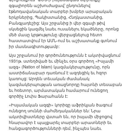
զգալիորեն աշխուժացավ՝ ընդունելով
էթնոդավանական տարբեր խմբեր արաբական
երկրներից, Պակիստանից, Հնդկաստանից,
Բանգլադեշից: Այս շրջանից ի վեր զգալի թիվ
սկսեցին կազմել նաեւ ուսանելու եկածները, որոնց
մեծ մասը կրթությունը վերջացնելուց հետո
հաստատվում էր ԱՄՆ-ում եւ աշխատանք գտնում
իր մասնագիտությամբ:
Այս շրջանում իր գործունեությունն է ակտիվացնում
1931թ. ստեղծված եւ մինչեւ օրս գործող «Իսլամի
ազգ» (Nation of Islam) կազմակերպությունը, որն
աստիճանաբար դառնում է ազդեցիկ եւ հզոր
կառույց: Արդեն տեւական ժամանակ
կազմակերպության առաջնորդը հայտնի տեսաբան
եւ հռետոր, արմատական համարում ունեցող
գործիչ Լուիս Ֆարահանն է:
«Իսլամական ազգի» կորիզը աֆրիկյան ծագում
ունեցող սուննի մահմեդականներ են: Նրա
ակտիվիստները վստահ են, որ իսլամի միջոցով
հնարավոր է պայքարել տարբեր արատների եւ
հանցագործությունների դեմ, ինչպես նաեւ