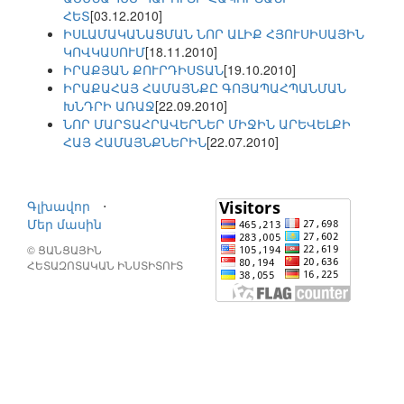
ՀԵՏ
[03.12.2010]
ԻՍԼԱՄԱԿԱՆԱՑՄԱՆ ՆՈՐ ԱԼԻՔ ՀՅՈՒՍԻՍԱՅԻՆ
ԿՈՎԿԱՍՈՒՄ
[18.11.2010]
ԻՐԱՔՅԱՆ ՔՈՒՐԴԻՍՏԱՆ
[19.10.2010]
ԻՐԱՔԱՀԱՅ ՀԱՄԱՅՆՔԸ ԳՈՅԱՊԱՀՊԱՆՄԱՆ
ԽՆԴՐԻ ԱՌԱՋ
[22.09.2010]
ՆՈՐ ՄԱՐՏԱՀՐԱՎԵՐՆԵՐ ՄԻՋԻՆ ԱՐԵՎԵԼՔԻ
ՀԱՅ ՀԱՄԱՅՆՔՆԵՐԻՆ
[22.07.2010]
Գլխավոր
⋅
Մեր մասին
© ՑԱՆՑԱՅԻՆ
ՀԵՏԱԶՈՏԱԿԱՆ ԻՆՍՏԻՏՈՒՏ