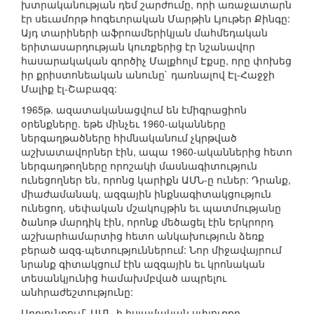
խտրականության դեմ շարժումը, որի առաջատարն
էր սեւամորթ հոգեւորական Մարթին Լյութեր Քինգը:
Այդ տարիների աֆրոամերիկյան մահմեդական
երիտասարդության կուռքերից էր նշանավոր
հասարակական գործիչ Մալքհոլմ Էքսը, որը փոխեց
իր քրիստոնեական անունը` դառնալով Էլ-Հաջջի
Մալիք էլ-Շաբազզ:
1965թ. ազատականացվում են էմիգրացիոն
օրենքները. եթե մինչեւ 1960-ականները
ներգաղթածները հիմնականում չկրթված
աշխատավորներ էին, ապա 1960-ականներից հետո
ներգաղթողները որոշակի մասնագիտություն
ունեցողներ են, որոնց կարիքն ԱՄՆ-ը ուներ: Դրանք,
միաժամանակ, ազգային ինքնագիտակցություն
ունեցող, սեփական մշակույթին եւ պատմությանը
ծանոթ մարդիկ էին, որոնք մեծացել էին Երկրորդ
աշխարհամարտից հետո անկախություն ձեռք
բերած ազգ-պետություններում: Նոր միջավայրում
նրանք գիտակցում էին ազգային եւ կրոնական
տեսանկյունից համախմբված ապրելու
անհրաժեշտությունը:
Արդյունքում` ԱՄՆ-ի իսլամական սփյուռքը