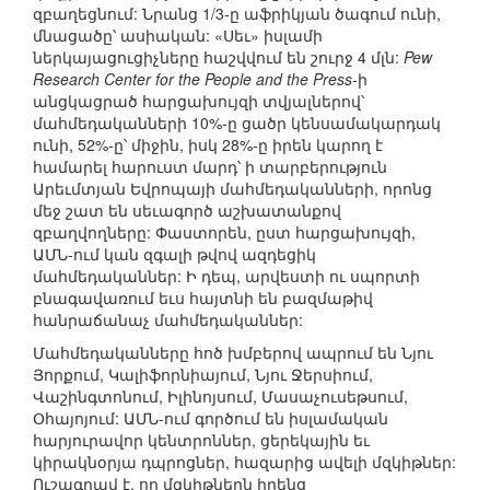
զբաղեցնում: Նրանց 1/3-ը աֆրիկյան ծագում ունի,
մնացածը՝ ասիական: «Սեւ» իսլամի
ներկայացուցիչները հաշվվում են շուրջ 4 մլն:
Pew
Research Center for the People and the Press
-ի
անցկացրած հարցախույզի տվյալներով՝
մահմեդականների 10%-ը ցածր կենսամակարդակ
ունի, 52%-ը՝ միջին, իսկ 28%-ը իրեն կարող է
համարել հարուստ մարդ՝ ի տարբերություն
Արեւմտյան Եվրոպայի մահմեդականների, որոնց
մեջ շատ են սեւագործ աշխատանքով
զբաղվողները: Փաստորեն, ըստ հարցախույզի,
ԱՄՆ-ում կան զգալի թվով ազդեցիկ
մահմեդականներ: Ի դեպ, արվեստի ու սպորտի
բնագավառում եւս հայտնի են բազմաթիվ
հանրաճանաչ մահմեդականներ:
Մահմեդականները հոծ խմբերով ապրում են Նյու
Յորքում, Կալիֆորնիայում, Նյու Ջերսիում,
Վաշինգտոնում, Իլինոյսում, Մասաչուսեթսում,
Օհայոյում: ԱՄՆ-ում գործում են իսլամական
հարյուրավոր կենտրոններ, ցերեկային եւ
կիրակնօրյա դպրոցներ, հազարից ավելի մզկիթներ:
Ուշագրավ է, որ մզկիթներն իրենց