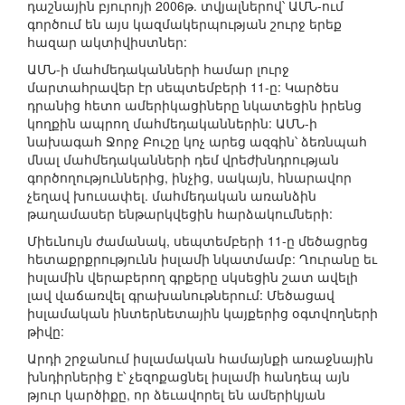
դաշնային բյուրոյի 2006թ. տվյալներով՝ ԱՄՆ-ում
գործում են այս կազմակերպության շուրջ երեք
հազար ակտիվիստներ:
ԱՄՆ-ի մահմեդականների համար լուրջ
մարտահրավեր էր սեպտեմբերի 11-ը: Կարծես
դրանից հետո ամերիկացիները նկատեցին իրենց
կողքին ապրող մահմեդականներին: ԱՄՆ-ի
նախագահ Ջորջ Բուշը կոչ արեց ազգին՝ ձեռնպահ
մնալ մահմեդականների դեմ վրեժխնդրության
գործողություններից, ինչից, սակայն, հնարավոր
չեղավ խուսափել. մահմեդական առանձին
թաղամասեր ենթարկվեցին հարձակումների:
Միեւնույն ժամանակ, սեպտեմբերի 11-ը մեծացրեց
հետաքրքրությունն իսլամի նկատմամբ: Ղուրանը եւ
իսլամին վերաբերող գրքերը սկսեցին շատ ավելի
լավ վաճառվել գրախանութներում: Մեծացավ
իսլամական ինտերնետային կայքերից օգտվողների
թիվը:
Արդի շրջանում իսլամական համայնքի առաջնային
խնդիրներից է՝ չեզոքացնել իսլամի հանդեպ այն
թյուր կարծիքը, որ ձեւավորել են ամերիկյան