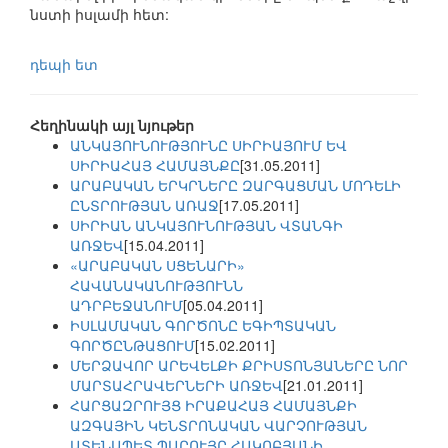
նստի իսլամի հետ:
դեպի ետ
Հեղինակի այլ նյութեր
ԱՆԿԱՅՈՒՆՈՒԹՅՈՒՆԸ ՍԻՐԻԱՅՈՒՄ ԵՎ
ՍԻՐԻԱՀԱՅ ՀԱՄԱՅՆՔԸ
[31.05.2011]
ԱՐԱԲԱԿԱՆ ԵՐԿՐՆԵՐԸ ԶԱՐԳԱՑՄԱՆ ՄՈԴԵԼԻ
ԸՆՏՐՈՒԹՅԱՆ ԱՌԱՋ
[17.05.2011]
ՍԻՐԻԱՆ ԱՆԿԱՅՈՒՆՈՒԹՅԱՆ ՎՏԱՆԳԻ
ԱՌՋԵՎ
[15.04.2011]
«ԱՐԱԲԱԿԱՆ ՍՑԵՆԱՐԻ»
ՀԱՎԱՆԱԿԱՆՈՒԹՅՈՒՆՆ
ԱԴՐԲԵՋԱՆՈՒՄ
[05.04.2011]
ԻՍԼԱՄԱԿԱՆ ԳՈՐԾՈՆԸ ԵԳԻՊՏԱԿԱՆ
ԳՈՐԾԸՆԹԱՑՈՒՄ
[15.02.2011]
ՄԵՐՁԱՎՈՐ ԱՐԵՎԵԼՔԻ ՔՐԻՍՏՈՆՅԱՆԵՐԸ ՆՈՐ
ՄԱՐՏԱՀՐԱՎԵՐՆԵՐԻ ԱՌՋԵՎ
[21.01.2011]
ՀԱՐՑԱԶՐՈՒՅՑ ԻՐԱՔԱՀԱՅ ՀԱՄԱՅՆՔԻ
ԱԶԳԱՅԻՆ ԿԵՆՏՐՈՆԱԿԱՆ ՎԱՐՉՈՒԹՅԱՆ
ԱՏԵՆԱՊԵՏ ՊԱՐՈՒՅՐ ՀԱԿՈԲՅԱՆԻ