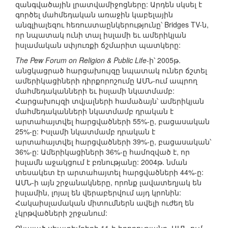
զանգվածային լրատվամիջոցները: Արդեն սկսել է
գործել մահմեդական առաջին կաբելային
անգլիալեզու հեռուստաընկերությունը՝ Bridges TV-ն,
որ նպատակ ունի տալ իսլամի եւ ամերիկյան
իսլամական սփյուռքի ճշմարիտ պատկերը:
The Pew Forum on Religion & Public Life
-ի՝ 2005թ.
անցկացրած հարցախույզը նպատակ ուներ ճշտել
ամերիկացիների դիրքորոշումը ԱՄՆ-ում ապրող
մահմեդականների եւ իսլամի նկատմամբ:
Հարցախույզի տվյալների համաձայն՝ ամերիկյան
մահմեդականների նկատմամբ դրական է
արտահայտվել հարցվածների 55%-ը, բացասական
25%-ը: Իսլամի նկատմամբ դրական է
արտահայտվել հարցվածների 39%-ը, բացասական՝
36%-ը: Ամերիկացիների 36%-ը համոզված է, որ
իսլամն աջակցում է բռնությանը: 2004թ. նման
տեսակետ էր արտահայտել հարցվածների 44%-ը:
ԱՄՆ-ի այն շրջանակները, որոնք լավատեղյակ են
իսլամին, լոյալ են վերաբերվում այդ կրոնին:
Հակաիսլամական միտումներն ավելի ուժեղ են
չկրթվածների շրջանում: