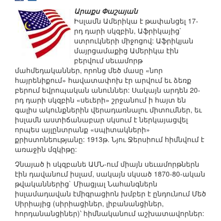
Արաքս Փաշայան
Իսլամն Ամերիկա է թափանցել 17-
րդ դարի սկզբին, Աֆրիկայից`
ստրուկների միջոցով: Աֆրիկյան
մայրցամաքից Ամերիկա էին
բերվում սեւամորթ
մահմեդականներ, որոնց մեծ մասը «նոր
հայրենիքում» հավատափոխ էր արվում եւ ձեռք
բերում եվրոպական անուններ: Սակայն արդեն 20-
րդ դարի սկզբին «սեւերի» շրջանում ի հայտ են
գալիս ակունքներին վերադառնալու միտումներ, եւ
իսլամն աստիճանաբար սկսում է ներկայացվել
որպես այլընտրանք «սպիտակների»
քրիստոնեությանը: 1913թ. Նյու Ջերսիում հիմնվում է
առաջին մզկիթը:
Չնայած ի սկզբանե ԱՄՆ-ում միայն սեւամորթներն
էին դավանում իսլամ, սակայն սկսած 1870-80-ական
թվականներից` Միացյալ Նահանգներն
իսլամադավան էմիգրացիոն խմբեր է ընդունում Մեծ
Սիրիայից (սիրիացիներ, լիբանանցիներ,
հորդանանցիներ)՝ հիմնականում աշխատավորներ: