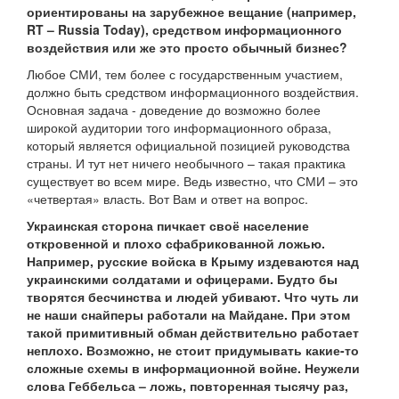
ориентированы на зарубежное вещание (например,
RT – Russia Today), средством информационного
воздействия или же это просто обычный бизнес?
Любое СМИ, тем более с государственным участием,
должно быть средством информационного воздействия.
Основная задача - доведение до возможно более
широкой аудитории того информационного образа,
который является официальной позицией руководства
страны. И тут нет ничего необычного – такая практика
существует во всем мире. Ведь известно, что СМИ – это
«четвертая» власть. Вот Вам и ответ на вопрос.
Украинская сторона пичкает своё население
откровенной и плохо сфабрикованной ложью.
Например, русские войска в Крыму издеваются над
украинскими солдатами и офицерами. Будто бы
творятся бесчинства и людей убивают. Что чуть ли
не наши снайперы работали на Майдане. При этом
такой примитивный обман действительно работает
неплохо. Возможно, не стоит придумывать какие-то
сложные схемы в информационной войне. Неужели
слова Геббельса – ложь, повторенная тысячу раз,