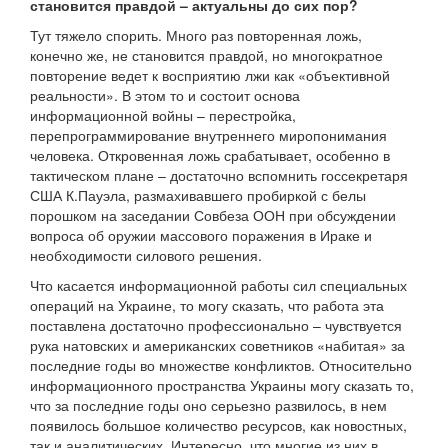
становится правдой – актуальны до сих пор?
Тут тяжело спорить. Много раз повторенная ложь,
конечно же, не становится правдой, но многократное
повторение ведет к восприятию лжи как «объективной
реальности». В этом то и состоит основа
информационной войны – перестройка,
перепрограммирование внутреннего миропонимания
человека. Откровенная ложь срабатывает, особенно в
тактическом плане – достаточно вспомнить госсекретаря
США К.Пауэла, размахивавшего пробиркой с белы
порошком на заседании Совбеза ООН при обсуждении
вопроса об оружии массового поражения в Ираке и
необходимости силового решения.
Что касается информационной работы сил специальных
операций на Украине, то могу сказать, что работа эта
поставлена достаточно профессионально – чувствуется
рука натовских и американских советников «набитая» за
последние годы во множестве конфликтов. Относительно
информационного пространства Украины могу сказать то,
что за последние годы оно серьезно развилось, в нем
появилось большое количество ресурсов, как новостных,
так и аналитических. Интересно, что многие из них в