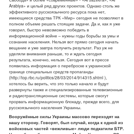
Arabiya» и целый ряд других проектов. Однако столь же
эффективного русскоязычного ресурса пока нет,
имеющиеся средства ТРК «Мир» сегодня не позволяют в
полном объеме решать стоящие задачи. Да и, как я уже
говорил, быстро невозможно победить в
информационной войне – нужны годы борьбы за умы и
сознание населения. Нельзя вот прямо сегодня начать
вещание и уже завтра получить результат. Раз уж не
уделяли внимания раньше, то и ждать сегодня
результата, конечно, нельзя. Сегодня вот в прессе
появилась информация о переброске к украинской
границе специальных средств пропаганды
(http://top.rbc.ru/politics/28/03/2014/914315.shtml ),
хотелось бы верить, что это только начало и будут
развернуты также и специализированные телевизионные
и радиотрансляционные системы, которые смогут
прорвать информационную блокаду, прежде всего, для
русскоязычного населения Украины.
Вооружённые силы Украины массово переходят на
нашу сторону. Говорят, был случай, когда к одной из
войсковых частей «вежливые» люди подкатили БТР.