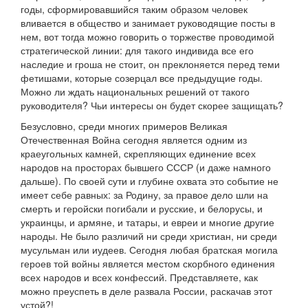
годы, сформировавшийся таким образом человек
вливается в общество и занимает руководящие посты в
нем, вот тогда можно говорить о торжестве проводимой
стратегической линии: для такого индивида все его
наследие и гроша не стоит, он преклоняется перед теми
фетишами, которые созерцал все предыдущие годы.
Можно ли ждать национальных решений от такого
руководителя? Чьи интересы он будет скорее защищать?
Безусловно, среди многих примеров Великая
Отечественная Война сегодня является одним из
краеугольных камней, скрепляющих единение всех
народов на просторах бывшего СССР (и даже намного
дальше). По своей сути и глубине охвата это событие не
имеет себе равных: за Родину, за правое дело шли на
смерть и геройски погибали и русские, и белорусы, и
украинцы, и армяне, и татары, и евреи и многие другие
народы. Не было различий ни среди христиан, ни среди
мусульман или иудеев. Сегодня любая братская могила
героев той войны является местом скорбного единения
всех народов и всех конфессий. Представляете, как
можно преуспеть в деле развала России, раскачав этот
устой?!