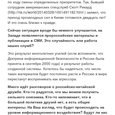
по ходу смены определенных приоритетов. Так, бывший
сотрудник американских спецслужб Скотт Рикард
(http://ria.ru/world/20140328/1001491182.html ) заявил, что
приход прозападных сил в Киеве готовился двадцать лет!
И это очень близко к правде.
Сейчас ситуация вроде бы немного улучшается, на
Западе появляются пророссийские материалы и
публикации в СМИ. Это случайность или работа
наших служб?
Это результат многолетних усилий (если вспомните, что
Доктрина информационной безопасности в России была
принята в сентябре 2000 года) и результат работы
созданной системы. Хотелось бы надеяться, что число
таких материалов будет постоянно расти и Россию в мире
перестанут воспринимать как агрессора.
Много идёт разговоров о российско-китайской
дружбе. Кто-то радуется, что мы можем получить
сильного союзника. Кто-то напоминает, что в
большой политике друзей нет, а есть общие
интересы. На Ваш взгляд, что будет происходить на
уровне информационного воздействия? Будут ли нас