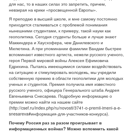
для нас, то в наших силах это запретить, причем,
невзирая на крики «просвещенной Европы».
Я преподаю в высшей школе, и мне самому постоянно
приходится сталкиваться с проблемой понимания
нынешними студентами, к примеру, такой науки как
геополитика. Сегодня студенты больше и лучше знают
Маккиндера и Хаусхофера, чем Данилевского и
Милютина. А при упоминании фамилии Вандам быстрее
вспоминают известного артиста, нежели русского ученого,
героя Первой мировой войны Алексея Ефимовича
Едрихина. Пытаясь имеющимися силами воздействовать
на ситуацию и стимулировать молодежь, мы учредили
собственную премию в области геополитики для молодых
ученых и студентов. Премия получила имя известного
русского ученого, офицера Генерального штаба Андрея
Евгеньевича Снесарева. Подробную информацию о
премии можно найти на нашем сайте
(http://csef.ru/index.php/ru/novosti/3741-o-premii-imeni-a-e-
snesareva#информация-для-участников-конкурса).
Почему Россия раз за разом проигрывает в
информационных войнах? Можно вспомнить какой