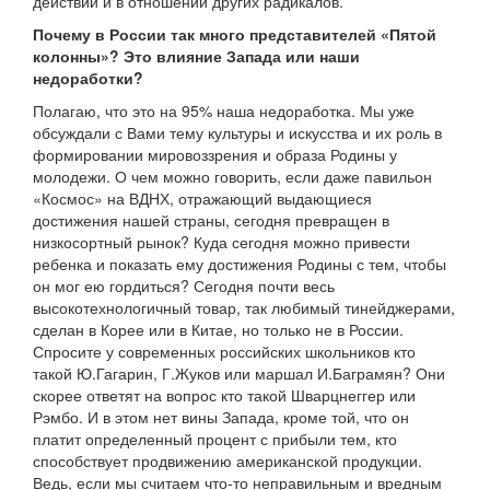
действий и в отношении других радикалов.
Почему в России так много представителей «Пятой
колонны»? Это влияние Запада или наши
недоработки?
Полагаю, что это на 95% наша недоработка. Мы уже
обсуждали с Вами тему культуры и искусства и их роль в
формировании мировоззрения и образа Родины у
молодежи. О чем можно говорить, если даже павильон
«Космос» на ВДНХ, отражающий выдающиеся
достижения нашей страны, сегодня превращен в
низкосортный рынок? Куда сегодня можно привести
ребенка и показать ему достижения Родины с тем, чтобы
он мог ею гордиться? Сегодня почти весь
высокотехнологичный товар, так любимый тинейджерами,
сделан в Корее или в Китае, но только не в России.
Спросите у современных российских школьников кто
такой Ю.Гагарин, Г.Жуков или маршал И.Баграмян? Они
скорее ответят на вопрос кто такой Шварцнеггер или
Рэмбо. И в этом нет вины Запада, кроме той, что он
платит определенный процент с прибыли тем, кто
способствует продвижению американской продукции.
Ведь, если мы считаем что-то неправильным и вредным