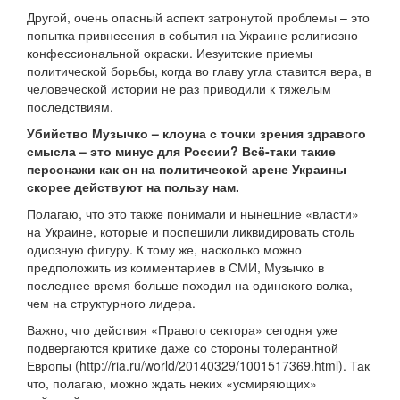
Другой, очень опасный аспект затронутой проблемы – это
попытка привнесения в события на Украине религиозно-
конфессиональной окраски. Иезуитские приемы
политической борьбы, когда во главу угла ставится вера, в
человеческой истории не раз приводили к тяжелым
последствиям.
Убийство Музычко – клоуна с точки зрения здравого
смысла – это минус для России? Всё-таки такие
персонажи как он на политической арене Украины
скорее действуют на пользу нам.
Полагаю, что это также понимали и нынешние «власти»
на Украине, которые и поспешили ликвидировать столь
одиозную фигуру. К тому же, насколько можно
предположить из комментариев в СМИ, Музычко в
последнее время больше походил на одинокого волка,
чем на структурного лидера.
Важно, что действия «Правого сектора» сегодня уже
подвергаются критике даже со стороны толерантной
Европы (http://ria.ru/world/20140329/1001517369.html). Так
что, полагаю, можно ждать неких «усмиряющих»