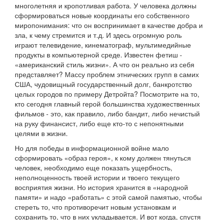
многолетняя и кропотливая работа. У человека должны
сформироваться новые координаты его собственного
миропонимания: что он воспринимает в качестве добра и
зла, к чему стремится и т.д. И здесь огромную роль
играют телевидение, кинематограф, мультимедийные
продукты в компьютерной среде. Известен фетиш -
«американский стиль жизни». А что он реально из себя
представляет? Массу проблем этнических групп в самих
США, чудовищный государственный долг, банкротство
целых городов по примеру Детройта? Посмотрите на то,
кто сегодня главный герой большинства художественных
фильмов - это, как правило, либо бандит, либо нечистый
на руку финансист, либо еще кто-то с непонятными
целями в жизни.
Но для победы в информационной войне мало
сформировать «образ героя», к кому должен тянуться
человек, необходимо еще показать ущербность,
неполноценность твоей истории и твоего текущего
восприятия жизни. Но история хранится в «народной
памяти» и надо «работать» с этой самой памятью, чтобы
стереть то, что противоречит новым установкам и
сохранить то, что в них укладывается. И вот когда, спустя