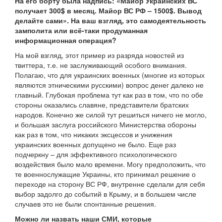
На его борту была надпись: «Майор Украинских ВС
получает 300$ в месяц. Майор ВС РФ – 1500$. Вывод
делайте сами». На ваш взгляд, это самодеятельность
замполита или всё-таки продуманная
информационная операция?
На мой взгляд, этот пример из разряда новостей из
твиттера, т.е. не заслуживающий особого внимания.
Полагаю, что для украинских военных (многие из которых
являются этническими русскими) вопрос денег далеко не
главный. Глубокая проблема тут как раз в том, что по обе
стороны оказались славяне, представители братских
народов. Конечно же силой тут решиться ничего не могло,
и большая заслуга российского Министерства обороны
как раз в том, что никаких эксцессов и унижения
украинских военных допущено не было. Еще раз
подчеркну – для эффективного психологического
воздействия было мало времени. Могу предположить, что
те военнослужащие Украины, кто принимал решение о
переходе на сторону ВС РФ, внутренне сделали для себя
выбор задолго до событий в Крыму, и в большем числе
случаев это не были спонтанные решения.
Можно ли назвать наши СМИ, которые