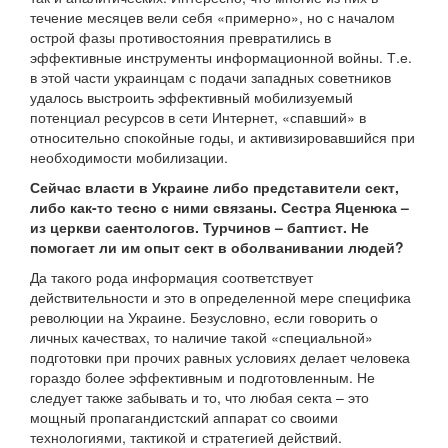
течение месяцев вели себя «примерно», но с началом
острой фазы противостояния превратились в
эффективные инструменты информационной войны. Т.е.
в этой части украинцам с подачи западных советников
удалось выстроить эффективный мобилизуемый
потенциал ресурсов в сети Интернет, «спавший» в
относительно спокойные годы, и активизировавшийся при
необходимости мобилизации.
Сейчас власти в Украине либо представители сект,
либо как-то тесно с ними связаны. Сестра Яценюка –
из церкви саентологов. Турчинов – баптист. Не
помогает ли им опыт сект в оболванивании людей?
Да такого рода информация соответствует
действительности и это в определенной мере специфика
революции на Украине. Безусловно, если говорить о
личных качествах, то наличие такой «специальной»
подготовки при прочих равных условиях делает человека
гораздо более эффективным и подготовленным. Не
следует также забывать и то, что любая секта – это
мощный пропагандистский аппарат со своими
технологиями, тактикой и стратегией действий.