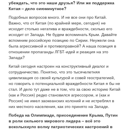
убеждать, что это наши друзья? Или же поддержка
Китая – дело сиюминутное?
Подобных вопросов много. И не все они про Китай.
Важно, что от Китая (по крайней мере, сегодня) не
исходит столько негатива и враждебности, сколько его
исходит от Запада. Не будем вспоминать Крым. Давайте
вспомним российскую позицию по Сирии. Неужели она
была агрессивной и противоправной? А наша позиция в
отношении пропаганды ЛГБТ-идей и реакция на это
Запада?
Китай сегодня настроен на конструктивный диалог и
сотрудничество. Понятно, что это тысячелетняя
цивилизация со своей культурой и совей геостратегией,
но говорить о потенциальной враждебности Китая я бы не
стал. И дело тут даже не в том, что за свою историю Китай
(как и Россия) редко становился агрессором, и (как и
Россия) не имел заокеанских колоний и не истреблял в
них местного населения, как это принято на Западе.
Победа на Олимпиаде, присоединение Крыма, Путин
в роли сильного мирового лидера – всё это
всколыхнуло волну патриотических настроений в