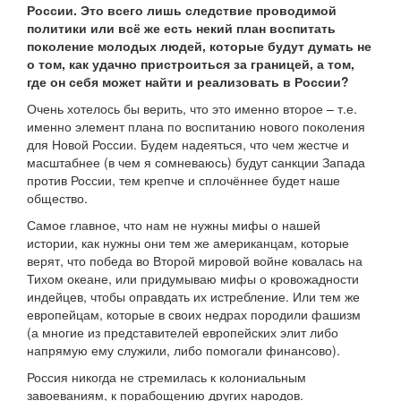
России. Это всего лишь следствие проводимой
политики или всё же есть некий план воспитать
поколение молодых людей, которые будут думать не
о том, как удачно пристроиться за границей, а том,
где он себя может найти и реализовать в России?
Очень хотелось бы верить, что это именно второе – т.е.
именно элемент плана по воспитанию нового поколения
для Новой России. Будем надеяться, что чем жестче и
масштабнее (в чем я сомневаюсь) будут санкции Запада
против России, тем крепче и сплочённее будет наше
общество.
Самое главное, что нам не нужны мифы о нашей
истории, как нужны они тем же американцам, которые
верят, что победа во Второй мировой войне ковалась на
Тихом океане, или придумываю мифы о кровожадности
индейцев, чтобы оправдать их истребление. Или тем же
европейцам, которые в своих недрах породили фашизм
(а многие из представителей европейских элит либо
напрямую ему служили, либо помогали финансово).
Россия никогда не стремилась к колониальным
завоеваниям, к порабощению других народов.