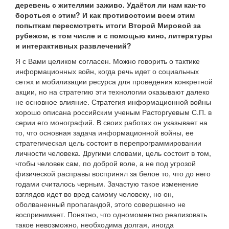
деревень с жителями заживо. Удаётся ли нам как-то
бороться с этим? И как противостоим всем этим
попыткам пересмотреть итоги Второй Мировой за
рубежом, в том числе и с помощью кино, литературы
и интерактивных развлечений?
Я с Вами целиком согласен. Можно говорить о тактике
информационных войн, когда речь идет о социальных
сетях и мобилизации ресурса для проведения конкретной
акции, но на стратегию эти технологии оказывают далеко
не основное влияние. Стратегия информационной войны
хорошо описана российским ученым Расторгуевым С.П. в
серии его монографий. В своих работах он указывает на
то, что основная задача информационной войны, ее
стратегическая цель состоит в перепрограммировании
личности человека. Другими словами, цель состоит в том,
чтобы человек сам, по доброй воле, а не под угрозой
физической расправы воспринял за белое то, что до него
годами считалось черным. Зачастую такое изменение
взглядов идет во вред самому человеку, но он,
оболваненный пропагандой, этого совершенно не
воспринимает. Понятно, что одномоментно реализовать
такое невозможно, необходима долгая, иногда