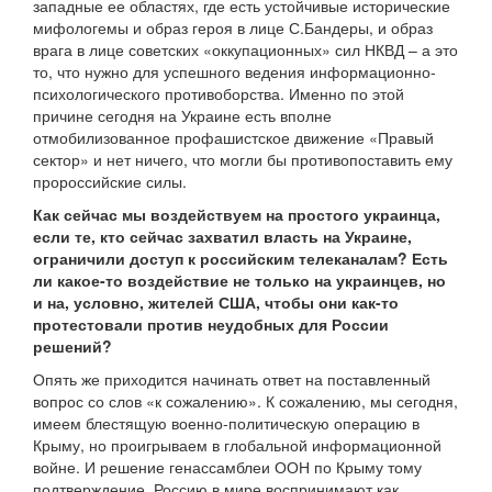
западные ее областях, где есть устойчивые исторические
мифологемы и образ героя в лице С.Бандеры, и образ
врага в лице советских «оккупационных» сил НКВД – а это
то, что нужно для успешного ведения информационно-
психологического противоборства. Именно по этой
причине сегодня на Украине есть вполне
отмобилизованное профашистское движение «Правый
сектор» и нет ничего, что могли бы противопоставить ему
пророссийские силы.
Как сейчас мы воздействуем на простого украинца,
если те, кто сейчас захватил власть на Украине,
ограничили доступ к российским телеканалам? Есть
ли какое-то воздействие не только на украинцев, но
и на, условно, жителей США, чтобы они как-то
протестовали против неудобных для России
решений?
Опять же приходится начинать ответ на поставленный
вопрос со слов «к сожалению». К сожалению, мы сегодня,
имеем блестящую военно-политическую операцию в
Крыму, но проигрываем в глобальной информационной
войне. И решение генассамблеи ООН по Крыму тому
подтверждение. Россию в мире воспринимают как