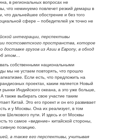
ина, в региональных вопросах не
вы, что неминуемо повлечет резкий демарш в
, что дальнейшее обострение и без того
социальной сфере – победителей уж точно не
ийской интеграции, перспективы
рии постсоветского пространства, которое
доставке грузов из Азии в Европу, в обход
 об этом…
твовать собственными национальными
оды мы не устаем повторять, что прошло
агматизме. Если есть, что предложить на
грандиозных проектах, каким является Новый
и рынки Индийского океана, а это уже больше,
 А также выбирать свое участие таким
ает Китай. Это его проект и он его развивает
ть и у Москвы. Она их реализует, в том
том Шелкового пути. И здесь и от Москвы
сть то самое «видение» китайской стороны,
ссивную позицию.
ией, а также его перспективы, учитывая