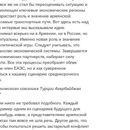
 все же не стал бы переоценивать ситуацию и
единяющих ключевые экономические регионы
озрастает роль и значение армянской
самые транспортные пути. Вот здесь есть над
их интервью мы высказывали идею
имал всерьез ни в Армении, ни в России, но
актуальны. Именно новая роль и значение
итической игры. Следует учитывать, что
ансово-экономической системы. Завершается
номических партнерств, набирает силу
ти. Все эти процессы преобразят облик
к член ЕАЭС, но и как суверенное
уться к нашему сценарию среднесрочного
.
ического союзника Турции Азербайджан
?
ии никто не требовал подобного. Каждый
пример одним из сценариев будущего для
нибудь извне, а представителями армянской
тах там вовсе не шла речь. Другое дело, что
чтобы попытаться решить застарелый конфликт