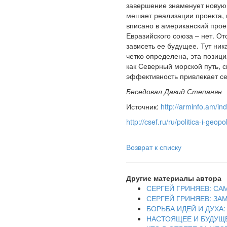
завершение знаменует новую 
мешает реализации проекта, 
вписано в американский проек
Евразийского союза – нет. О
зависеть ее будущее. Тут ни
четко определена, эта позиция
как Северный морской путь, 
эффективность привлекает се
Беседовал Давид Степанян
Источник:
http://arminfo.am
http://csef.ru/ru/politica-i-geop
Возврат к списку
Другие материалы автора
СЕРГЕЙ ГРИНЯЕВ: СА
СЕРГЕЙ ГРИНЯЕВ: З
БОРЬБА ИДЕЙ И ДУХ
НАСТОЯЩЕЕ И БУДУЩ