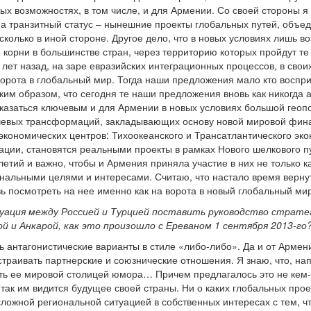
ых возможностях, в том числе, и для Армении. Со своей стороны я
на транзитный статус – нынешние проекты глобальных путей, объ
колько в иной стороне. Другое дело, что в новых условиях лишь в
орни в большинстве стран, через территорию которых пройдут те 
 лет назад, на заре евразийских интеграционных процессов, в сво
орота в глобальный мир. Тогда наши предложения мало кто восприн
ким образом, что сегодня те наши предложения вновь как никогда 
азаться ключевым и для Армении в новых условиях большой геопол
ючевых трансформаций, закладывающих основу новой мировой фин
ономических центров: Тихоокеанского и Трансатлантического эко
ации, становятся реальными проекты в рамках Нового шелкового пу
тий и важно, чтобы и Армения приняла участие в них не только ка
ональными целями и интересами. Считаю, что настало время верн
ь посмотреть на нее именно как на ворота в новый глобальный мир
ация между Россией и Турцией поставить руководство стратег
й и Анкарой, как это произошло с Ереваном 1 сентября 2013-го
ь антагонистические варианты в стиле «либо-либо». Да и от Армен
траивать партнерские и союзнические отношения. Я знаю, что, на
ть ее мировой столицей юмора… Причем предлагалось это не кем-
так им видится будущее своей страны. Ни о каких глобальных проек
сложной региональной ситуацией в собственных интересах с тем, 