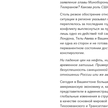
заявление главы Миноборон
Тегераном? Какова роль СШ
Столь резкое обострение от
ситуации в регионе указывал 
переплелось за последние год
конфликту выплеснуться за п
лишь одно из действий той с
Лондона, Тель-Авива и Вашинг
ни одна из сторон и не гото
перманентном состоянии доста
конспирологии.
Ни падение цен на нефть, н
временное затишье. Пример
безуспешность санкционной 
отношении России или же ам
Сегодня в Вашингтоне больше
американскую экономику и, ка
представители в администрац
глобальные изменения в стру
в качестве основной мировой
Тихоокеанского и Трансатлан