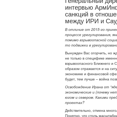
Генеральный дире
интервью АрмИнф
санкций в отноше
между ИРИ и Сау
В отличие от 2015-го прин
процессе урегулирования, я
помимо взрывоопасной социа
то подвижки в урегулирован
Вынужден Вас огорчить, но ж
не только в специфике именно
взрывоопасного Ближнего и С
образом отражается и на сит
экономике и финансовой сфе
будет, тем лучше – война поз
Освобождение Ирана от “яде
экономические и (почему не
югом и севером. Какими пре
проектах?
Действительно, отмена много
Понятно, что столь масштабны