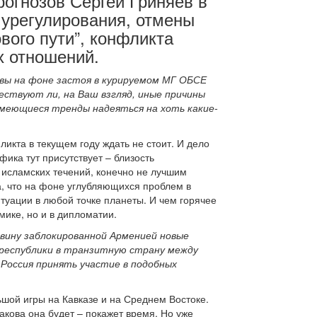
рогнозов Сергей Гриняев в
 урегулирования, отмены
вого пути”, конфликта
х отношений.
вы на фоне застоя в курируемом МГ ОБСЕ
ествуют ли, на Ваш взгляд, иные причины
имеющиеся тренды надеяться на хоть какие-
икта в текущем году ждать не стоит. И дело
фика тут присутствует – близость
 исламских течений, конечно не лучшим
а, что на фоне углубляющихся проблем в
уации в любой точке планеты. И чем горячее
мике, но и в дипломатии.
овину заблокированной Арменией новые
 республики в транзитную страну между
Россия принять участие в подобных
шой игры на Кавказе и на Среднем Востоке.
Какова она будет – покажет время. Но уже