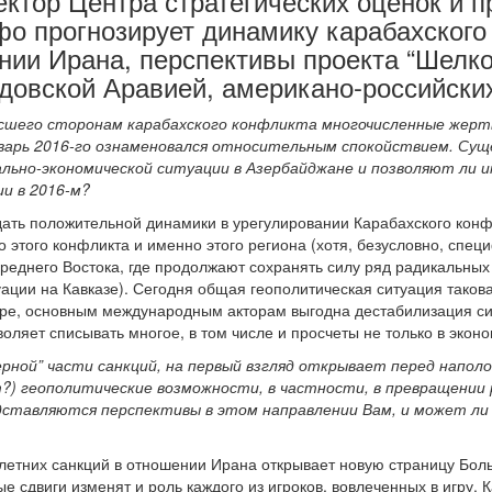
ктор Центра стратегических оценок и п
о прогнозирует динамику карабахского
нии Ирана, перспективы проекта “Шелко
довской Аравией, американо-российски
есшего сторонам карабахского конфликта многочисленные жерт
нварь 2016-го ознаменовался относительным спокойствием. Сущ
льно-экономической ситуации в Азербайджане и позволяют ли 
ии в 2016-м?
дать положительной динамики в урегулировании Карабахского конфл
 этого конфликта и именно этого региона (хотя, безусловно, специ
реднего Востока, где продолжают сохранять силу ряд радикальных
уации на Кавказе). Сегодня общая геополитическая ситуация таков
ре, основным международным акторам выгодна дестабилизация сит
воляет списывать многое, в том числе и просчеты не только в эконо
рной” части санкций, на первый взгляд открывает перед напол
т?) геополитические возможности, в частности, в превращении
дставляются перспективы в этом направлении Вам, и может ли 
летних санкций в отношении Ирана открывает новую страницу Боль
е сдвиги изменят и роль каждого из игроков, вовлеченных в игру. 