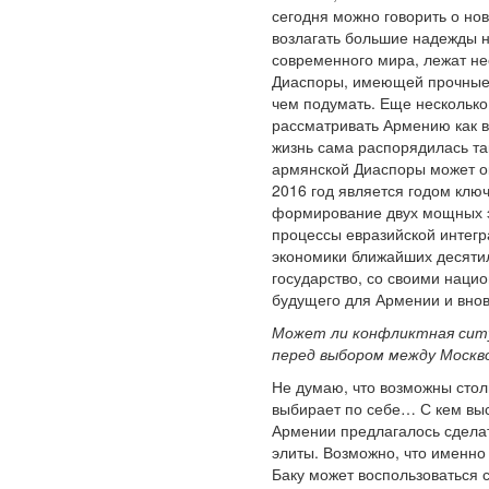
сегодня можно говорить о нов
возлагать большие надежды 
современного мира, лежат нес
Диаспоры, имеющей прочные к
чем подумать. Еще несколько
рассматривать Армению как в
жизнь сама распорядилась та
армянской Диаспоры может ок
2016 год является годом кл
формирование двух мощных эк
процессы евразийской интегр
экономики ближайших десятиле
государство, со своими наци
будущего для Армении и внов
Может ли конфликтная ситу
перед выбором между Москво
Не думаю, что возможны стол
выбирает по себе… С кем выс
Армении предлагалось сдела
элиты. Возможно, что именно 
Баку может воспользоваться 