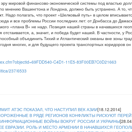
эру мировой финансово-экономической системы под властью долла
по мнению Вашингтона и Лондона, должно быть устранено. А то, чт
т. Надо полагать, что проект «Шелковый путь» в целом вписывается
тсюда и все проблемы России последних лет: от Донбасса до Дамас
какого «плана B» не надо. Позиция нашей страны в начавшихся ге
 отстаивается, а, значит, и победа будет нашей. В частности, у Рос
способный объединить Тихий и Атлантический океаны вне зоны тра
годня многих, и для будущего проекта транспортных коридоров он
/index.cfm?objectid=69FDD540-C4D1-11E5-83F00EB7C0D21663
olitica/237/6533
ММИТ АТЭС ПОКАЗАЛ, ЧТО НАСТУПИЛ ВЕК АЗИИ
[18.12.2014]
АМОРОЖЕННЫЕ В РЯДЕ РЕГИОНОВ КОНФЛИКТЫ РИСКУЮТ ПЕРЕЙ
А: ИНФОРМАЦИОННЫЕ ВОЙНЫ ВОКРУГ РОССИИ И УКРАИНЫ
[28.04
ЕЕ ЕВРАЗИИ. РОЛЬ И МЕСТО АРМЕНИИ В НАЧАВШИХСЯ ГЕОПО