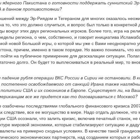
ы ядерного Пакистана о готовности поддержать суннитский Эр
А в данном противостоянии?
ношений между Эр-Риядом и Тегераном для многих оказалось неож
на то, что это должно случиться, и вопрос был только в конкретно
ы вокруг этих двух региональных игроков. Более того, игра на рел
ределы региона, о чем, собственно, и говорит инициатива Исламаб
амой новой Большой игры, о которой мы уже с Вами неоднократно у
тона, причем, именно в таком порядке. Но важно понимать, что ко
ва пойти на публичное примирение для деэскалации ситуации. Пола
точно долго. Он будет то выплескиваться в реальный мир, то внов
и падение рубля операции ВКС России в Сирии не остановили. В
 постепенно освобождаемого от санкций Ирана также наглядн
политики США и их союзников в Европе. Существует ли, на Ваш 
ериканцам все же придется как-то договариваться с Москвой?
 озабочены последствиями глобального финансового кризиса 2007-
к следствие, все ее могущество в мире. Надо отдать должное, что
ии США осознали, что залить кризис, включив печатный станок, не
ктуре мировой экономики, которые стабилизируют ситуацию и даду
 валюты на примерно сходных условиях. В качестве такой гранди
тического экономических партнерств, над созданием которых и ра