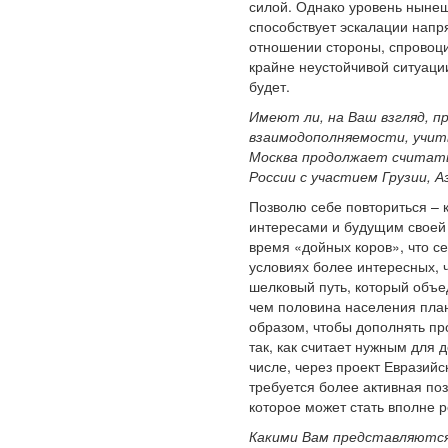
силой. Однако уровень нынеш
способствует эскалации напр
отношении стороны, спровоци
крайне неустойчивой ситуации
будет.
Имеют ли, на Ваш взгляд, п
взаимодополняемости, учит
Москва продолжает считать 
России с участием Грузии, 
Позволю себе повториться – 
интересами и будущим своей 
время «дойных коров», что с
условиях более интересных, ч
шелковый путь, который объед
чем половина населения план
образом, чтобы дополнять про
так, как считает нужным для 
числе, через проект Евразийс
требуется более активная по
которое может стать вполне
Какими Вам представляются