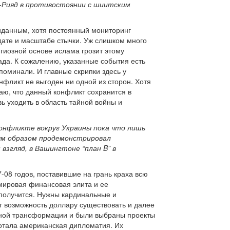
-Рияд в противостоянии с шиитским
иданным, хотя постоянный мониторинг
й дате и масштабе стычки. Уж слишком много
игиозной основе ислама грозит этому
ада. К сожалению, указанные события есть
поминали. И главные скрипки здесь у
нфликт не выгоден ни одной из сторон. Хотя
гаю, что данный конфликт сохранится в
ь уходить в область тайной войны и
 конфликте вокруг Украины пока что лишь
ым образом продемонстрировал
взгляд, в Вашингтоне “план B” в
08 годов, поставившие на грань краха всю
 мировая финансовая элита и ее
 получится. Нужны кардинальные и
т возможность доллару существовать и далее
озной трансформации и были выбраны проекты
ботала американская дипломатия. Их