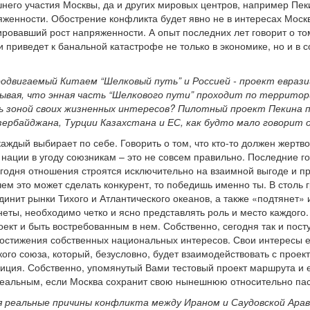
него участия Москвы, да и других мировых центров, например Пек
яженности. Обострение конфликта будет явно не в интересах Моск
ровавший рост напряженности. А опыт последних лет говорит о том
 приведет к банальной катастрофе не только в экономике, но и в 
родвигаемый Китаем “Шелковый путь” и Россией - проект евраз
ывая, что энная часть “Шелкового пути” проходит по террито
зоной своих жизненных интересов? Пилотный проект Пекина по 
Азербайджана, Турции Казахстана и ЕС, как будто мало говорит
каждый выбирает по себе. Говорить о том, что кто-то должен жер
нации в угоду союзникам – это не совсем правильно. Последние г
егодня отношения строятся исключительно на взаимной выгоде и пр
ем это может сделать конкурент, то победишь именно ты. В столь 
инит рынки Тихого и Атлантического океанов, а также «подтянет» 
еты, необходимо четко и ясно представлять роль и место каждого.
ект и быть востребованным в нем. Собственно, сегодня так и поступ
достижения собственных национальных интересов. Свои интересы ес
кого союза, который, безусловно, будет взаимодействовать с проек
зиция. Собственно, упомянутый Вами тестовый проект маршрута и е
 реальным, если Москва сохранит свою нынешнюю относительно па
 реальные причины конфликта между Ираном и Саудовской Арав