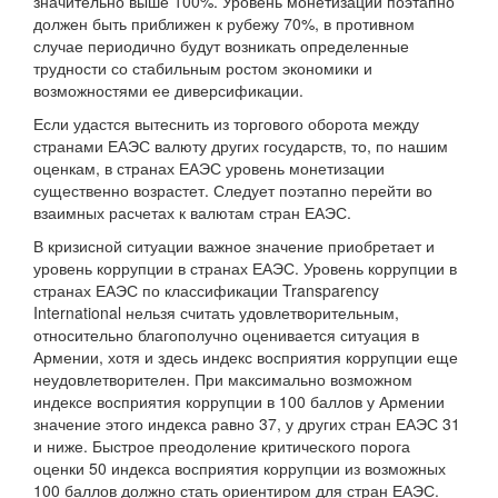
значительно выше 100%. Уровень монетизации поэтапно
должен быть приближен к рубежу 70%, в противном
случае периодично будут возникать определенные
трудности со стабильным ростом экономики и
возможностями ее диверсификации.
Если удастся вытеснить из торгового оборота между
странами ЕАЭС валюту других государств, то, по нашим
оценкам, в странах ЕАЭС уровень монетизации
существенно возрастет. Следует поэтапно перейти во
взаимных расчетах к валютам стран ЕАЭС.
В кризисной ситуации важное значение приобретает и
уровень коррупции в странах ЕАЭС. Уровень коррупции в
странах ЕАЭС по классификации Transparency
International нельзя считать удовлетворительным,
относительно благополучно оценивается ситуация в
Армении, хотя и здесь индекс восприятия коррупции еще
неудовлетворителен. При максимально возможном
индексе восприятия коррупции в 100 баллов у Армении
значение этого индекса равно 37, у других стран ЕАЭС 31
и ниже. Быстрое преодоление критического порога
оценки 50 индекса восприятия коррупции из возможных
100 баллов должно стать ориентиром для стран ЕАЭС.