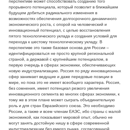
перспективе может способствовать созданию того
прорывного потенциала, который позволит в ближайшем
будущем добиться радикального изменения в
возможностях обеспечения долгосрочного динамичного
экономического роста, с опорой на человеческий и
инновационный потенциал, с целью восстановления
пятого технологического уклада и создания условий для
перехода к шестому технологическому укладу. В
перспективе это также базовая основа для России –
идентифицироваться не просто крупной региональной
страной, а державой с крупнейшим потенциалом, в
первую очередь в сферах экономики, обеспечивающих
новую индустриализацию. Россия по ряду инновационных
сфер занимает ведущие и даже передовые позиции в
мире, но пока это не имеет всеобщего характера. Россия,
без сомнения, имеет потенциал резкого увеличения
инновационного сегмента во многих сферах экономики, к
тому же в этом плане может сыграть объединительную
роль и для стран Евразийского союза. Это необходимо
России, а также и всем членам ЕАЭС, ибо страны с малой
экономикой, как показывает мировой опыт, обычно не
могут занять достойную нишу в сфере современной
индустриализации без емкого рынка, согласованной