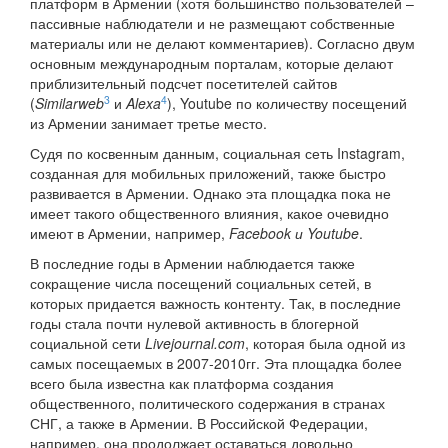
платформ в Армении (хотя большинство пользователей –
пассивные наблюдатели и не размещают собственные
материалы или не делают комментариев). Согласно двум
основным международным порталам, которые делают
приблизительный подсчет посетителей сайтов
3
4
(
Similarweb
и
Alexa
), Youtube по количеству посещений
из Армении занимает третье место.
Судя по косвенным данным, социальная сеть Instagram,
созданная для мобильных приложений, также быстро
развивается в Армении. Однако эта площадка пока не
имеет такого общественного влияния, какое очевидно
имеют в Армении, например,
Facebook и Youtube
.
В последние годы в Армении наблюдается также
сокращение числа посещений социальных сетей, в
которых придается важность контенту. Так, в последние
годы стала почти нулевой активность в блогерной
социальной сети
Livejournal.com
, которая была одной из
самых посещаемых в 2007-2010гг. Эта площадка более
всего была известна как платформа создания
общественного, политического содержания в странах
СНГ, а также в Армении. В Российской Федерации,
например, она продолжает оставаться довольно