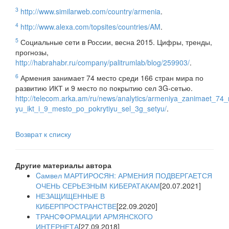
3
http://www.similarweb.com/country/armenia
.
4
http://www.alexa.com/topsites/countries/AM
.
5
Социальные сети в России, весна 2015. Цифры, тренды,
прогнозы,
http://habrahabr.ru/company/palitrumlab/blog/259903/
.
6
Армения занимает 74 место среди 166 стран мира по
развитию ИКТ и 9 место по покрытию сел 3G-сетью.
http://telecom.arka.am/ru/news/analytics/armeniya_zanimaet_74
yu_ikt_i_9_mesto_po_pokrytiyu_sel_3g_setyu/
.
Возврат к списку
Другие материалы автора
Cамвел МАРТИРОСЯН: АРМЕНИЯ ПОДВЕРГАЕТСЯ
ОЧЕНЬ СЕРЬЕЗНЫМ КИБЕРАТАКАМ
[20.07.2021]
НЕЗАЩИЩЕННЫЕ В
КИБЕРПРОСТРАНСТВЕ
[22.09.2020]
ТРАНСФОРМАЦИИ АРМЯНСКОГО
ИНТЕРНЕТА
[27.09.2018]