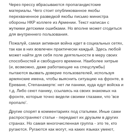
Через прессу вбрасываются пропагандистские
материалы. Чего стоит опубликованное якобы
перехваченное разведкой якобы письмо министра
обороны НКР коллеге из Армении. Текст написан с
жуткими детскими ошибками. Но вполне может сгодиться
для внутреннего пользования.
Пожалуй, самая активная война идет в социальных сетях,
так как в них вовлечен практически каждый. Здесь любой
может найти для себя поле деятельности в меру своих
способностей и свободного времени. Наиболее хитрые
(и, возможно, даже работающие на спецслужбы)
пытаются вызвать доверие пользователей, используя
армянские имена, чтобы выяснить ситуацию на фронте, в
Ереване, Степанакерте: нет ли паники, куда едут войска и
т.д. Либо сеют панику, ссылаясь на своих знакомых на
фронте, которые точно видели своими глазами, что 'все
пропало'.
Другие спорят в комментариях под статьями. Иные сами
распространяют статьи - передают их друзьям в других
странах. Но самая многочисленная группа - это те, кто
ругаются. Ругаются как могут, на каких языках умеют,