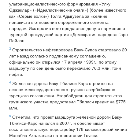
ультранационалистического формирования «Улку
Оджаклар» («Идеалистические очаги») (более известного
как «Серые волки») Толга Адыгузела за «сеяние
ненависти в отношении определенного сегмента
народа». Иск против него представил депутат-армянин от
турецкой прокурдской партии «Демократия народов» Гаро
Пайлан.
3
Строительство нефтепровода Баку-Супса стартовало 20
лет назад согласно подписанному соглашению,
официально он открылся 17 апреля 1999г., по этому
маршруту по сей день было перекачано 76.3 млн. тонн
нефти.
4
Железная дорога Баку-Тбилиси-Карс строится на
основе межгосударственного грузино-азербайджано-
турецкого соглашения. Азербайджан для строительства
грузинского участка предоставил Тбилиси кредит на $775
млн.
5
Отметим, что проект маршрута железной дороги Баку-
Тбилиси-Карс начался в 2007г. и обеспечивает
восстановительную перестройку 178-километровой линии
Марабда-Ахалкалаки на территории Грузии,