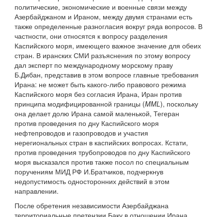
политические, экономические и военные связи между
Азербайджаном и Ираном, между двумя странами есть
также определенные разногласия вокруг ряда вопросов. В
частности, они относятся к вопросу разделения
Каспийского моря, имеющего важное значение для обеих
стран. В иранских СМИ разъяснения по этому вопросу
дал эксперт по международному морскому праву
Б.Дибан, представив в этом вопросе главные требования
Ирана: не может быть какого-либо правового режима
Каспийского моря без согласия Ирана, Иран против
принципа модифицированной границы (
MML
), поскольку
она делает долю Ирана самой маленькой, Тегеран
против проведения по дну Каспийского моря
нефтепроводов и газопроводов и участия
нерегиональных стран в каспийских вопросах. Кстати,
против проведения трубопроводов по дну Каспийского
моря высказался против также посол по специальным
поручениям МИД РФ И.Братчиков, подчеркнув
недопустимость односторонних действий в этом
направлении.
После обретения независимости Азербайджана
территориальные претензии Баку в отношении Ирана