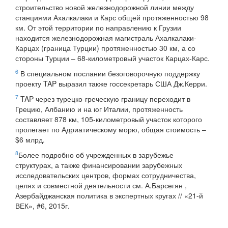
строительство новой железнодорожной линии между
станциями Ахалкалаки и Карс общей протяженностью 98
км. От этой территории по направлению к Грузии
находится железнодорожная магистраль Ахалкалаки-
Карцах (граница Турции) протяженностью 30 км, а со
стороны Турции – 68-километровый участок Карцах-Карс.
6
В специальном послании безоговорочную поддержку
проекту TAP выразил также госсекретарь США Дж.Керри.
7
TAP через турецко-греческую границу переходит в
Грецию, Албанию и на юг Италии, протяженность
составляет 878 км, 105-километровый участок которого
пролегает по Адриатическому морю, общая стоимость –
$6 млрд.
8
Более подробно об учрежденных в зарубежье
структурах, а также финансировании зарубежных
исследовательских центров, формах сотрудничества,
целях и совместной деятельности см. А.Барсегян ,
Азербайджанская политика в экспертных кругах // «21-й
ВЕК», #6, 2015г.