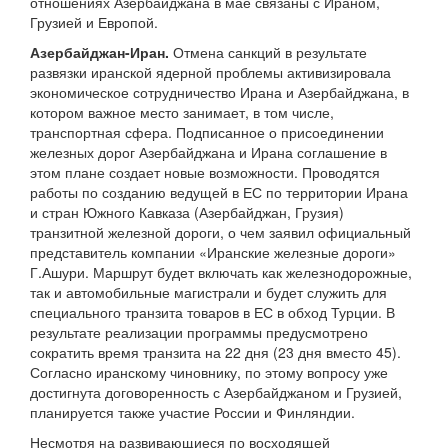
отношениях Азербайджана в мае связаны с Ираном,
Грузией и Европой.
Азербайджан-Иран.
Отмена санкций в результате
развязки иранской ядерной проблемы активизировала
экономическое сотрудничество Ирана и Азербайджана, в
котором важное место занимает, в том числе,
транспортная сфера. Подписанное о присоединении
железных дорог Азербайджана и Ирана соглашение в
этом плане создает новые возможности. Проводятся
работы по созданию ведущей в ЕС по территории Ирана
и стран Южного Кавказа (Азербайджан, Грузия)
транзитной железной дороги, о чем заявил официальный
представитель компании «Иранские железные дороги»
Г.Ашури. Маршрут будет включать как железнодорожные,
так и автомобильные магистрали и будет служить для
специального транзита товаров в ЕС в обход Турции. В
результате реализации программы предусмотрено
сократить время транзита на 22 дня (23 дня вместо 45).
Согласно иранскому чиновнику, по этому вопросу уже
достигнута договоренность с Азербайджаном и Грузией,
планируется также участие России и Финляндии.
Несмотря на развивающиеся по восходящей