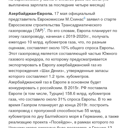
выплачена зарплата за последние четыре месяца)
Азербайджан-Европа.
17 мая официальный
6
представитель Еврокомиссии М.Схинас
заявил о старте
Евросоюзом строительства Трансадриатического
7
газопровода (
TAP
)
. По его словам, Европа планирует по
этому газопроводу, начиная с 2019-2020гг., получать
ежегодно 10 млрд. кубометров газа, что, по разным
оценкам, составляет около 10% общего спроса Европы.
Этот газопровод является составляющей частью Южного
газового коридора, по которому предусматривается
экспортировать в Европу азербайджанский газ из
месторождения «Шах Дениз», утвержденные запасы
которого составляют 1.2 трлн. кубометров.
Азербайджанский газ в Европе в основном будет
конкурировать с российским. В 2015г. РФ поставила
Европе (в том числе, Турции) 158.6 млрд. кубометров
газа, что составило около 31% спроса Европы. В то же
время Газпром планирует до конца 2019г. построить
газопровод с пропускной способностью 55 млрд.
кубометров по дну Балтийского моря в Германию, а также
реализацию проекта «Посейдон», в рамках которого по
Черному морю ежегодно буде поставлять в Грецию 12