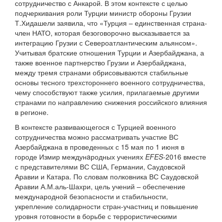
сотрудничество с Анкарой. В этом контексте с целью
подчеркивания роли Турции министр обороны Грузии
Т.Хидашели заявила, что «Турция – единственная страна-
член НАТО, которая безоговорочно высказывается за
интеграцию Грузии с Североатлантическим альянсом».
Учитывая братские отношения Турции и Азербайджана, а
также военное партнерство Грузии и Азербайджана,
между тремя странами обрисовываются стабильные
основы тесного трехстороннего военного сотрудничества,
чему способствуют также усилия, прилагаемые другими
странами по направлению снижения российского влияния
в регионе.
В контексте развивающегося с Турцией военного
сотрудничества можно рассматривать участие ВС
Азербайджана в проведенных с 15 мая по 1 июня в
городе Измир междунaродных учениях
EFES
-2016 вместе
с представителями ВС США, Германии, Саудовской
Аравии и Катара. По словам полковника ВС Саудовской
Аравии А.М.аль-Шахри, цель учений – обеспечение
международной безопасности и стабильности,
укрепление солидарности стран-участниц и повышение
уровня готовности в борьбе с террористическими