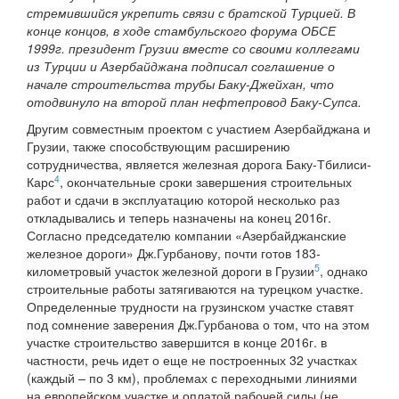
стремившийся укрепить связи с братской Турцией. В
конце концов, в ходе стамбульского форума ОБСЕ
1999г. президент Грузии вместе со своими коллегами
из Турции и Азербайджана подписал соглашение о
начале строительства трубы Баку-Джейхан, что
отодвинуло на второй план нефтепровод Баку-Супса.
Другим совместным проектом с участием Азербайджана и
Грузии, также способствующим расширению
сотрудничества, является железная дорога Баку-Тбилиси-
4
Карс
, окончательные сроки завершения строительных
работ и сдачи в эксплуатацию которой несколько раз
откладывались и теперь назначены на конец 2016г.
Согласно председателю компании «Азербайджанские
железное дороги» Дж.Гурбанову, почти готов 183-
5
километровый участок железной дороги в Грузии
, однако
строительные работы затягиваются на турецком участке.
Определенные трудности на грузинском участке ставят
под сомнение заверения Дж.Гурбанова о том, что на этом
участке строительство завершится в конце 2016г. в
частности, речь идет о еще не построенных 32 участках
(каждый – по 3 км), проблемах с переходными линиями
на европейском участке и оплатой рабочей силы (не