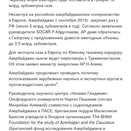
млрд. кубометров газа.
Несмотря на российско-азербайджанское соперничество
в Европе, Азербайджан с сентября 2015г. закупает раз у
РФ (около 2 млрд. кубометров в год). Согласно заявлению
руководителя SOCAR Р.Абдуллаева, АР даже обратилась
к Газпрому с предложением довести ежегодные объемы
до 3.5 млрд. кубометров.
Для экспорта газа в Европу по Южному газовому коридору
Азербайджан нынче ведет переговоры с Туркменистаном.
Об этом заявил министр энергетики АР Н.Алиев.
Азербайджан продолжает проводить политику
использования зарубежных научных и экспертных кругов в
8
пропагандистских целях
.
Руководитель научного центра «Низами Гянджеви»
Оксфордского университета Наргиз Пашаева (сестра
Мехрибан Алиевой) совместно с содокладчиком
Азербайджана в ПАСЕ, британским лордом Малколмом
Брюсом учредила в Лондоне организацию
The British
Foundation for the study of Azerbaijan and the Caucasus
(Британский фонд исследования Азербайджана и