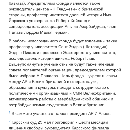
Кавказа). Учредителями фонда являются также
руководитель центра «Н.Гянджеви» с британской
стороны, профессор института древней истории Нью-
Йоркского университета Роберт Хойланд и
сопредседатель ассоциации Англия-Азербайджан, член
Палаты лордом Майкл Герман.
В работы новосозданного фонда будут вовлечены также
профессор университета Сент Эндрю (Шотландия)
Эндрю Пиккок и профессор Эксетерского университета,
исследователь истории шиизма Роберт Глив.
Вышеупомянутые ученые отныне будут также членами
совета попечителей организации, председателем которой
была избрана Н.Пашаева. Цель фонда – укрепить связи
между АР и Великобританией в сферах науки,
образования и культуры, наладить сотрудничество с
политическими организациями и СМИ Великобритании,
активизировать работы с азербайджанской общиной и
азербайджанскими студентами в Великобритании.
1
В саммите участвовал также президент АР И.Алиев.
2
Карсский суд 25 мая приговорил к шести месяцам
лишения свободы руководителя Карсского филиала