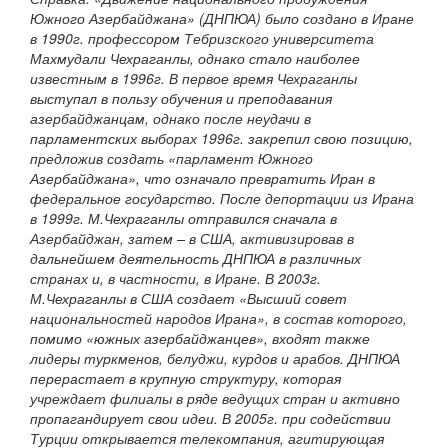
Южного Азербайджана» (ДНПЮА) было создано в Иране
в 1990г. профессором Тебризского университета
Махмудали Чехраганлы, однако стало наиболее
известным в 1996г. В первое время Чехраганлы
выступал в пользу обучения и преподавания
азербайджанцам, однако после неудачи в
парламентских выборах 1996г. закрепил свою позицию,
предложив создать «парламент Южного
Азербайджана», что означало превратить Иран в
федеральное государство. После депортации из Ирана
в 1999г. М.Чехраганлы отправился сначала в
Азербайджан, затем – в США, активизировав в
дальнейшем деятельность ДНПЮА в различных
странах и, в частности, в Иране. В 2003г.
М.Чехраганлы в США создает «Высший совет
национальностей народов Ирана», в состав которого,
помимо «южных азербайджанцев», входят также
лидеры туркменов, белуджи, курдов и арабов. ДНПЮА
перерастает в крупную структуру, которая
учреждает филиалы в ряде ведущих стран и активно
пропагандирует свои идеи. В 2005г. при содействии
Турции открывается телекомпания, агитирующая