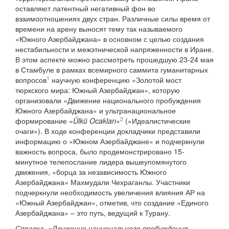
оставляют латентный негативный фон во
взаимоотношениях двух стран. Различные силы время от
времени на арену выносят тему так называемого
«Южного Азербайджана» в основном с целью создания
нестабильности и межэтнической напряженности в Иране.
В этом аспекте можно рассмотреть прошедшую 23-24 мая
в Стамбуле в рамках всемирного саммита гуманитарных
1
вопросов
научную конференцию «Золотой мост
тюркского мира: Южный Азербайджан», которую
организовали «Движение национального пробуждения
Южного Азербайджана» и ультранациональное
2
формирование «
Ülkü Ocakları
»
(«Идеалистические
очаги»). В ходе конференции докладчики представили
информацию о «Южном Азербайджане» и подчеркнули
важность вопроса, было продемонстрировано 15-
минутное телепослание лидера вышеупомянутого
движения, «борца за независимость Южного
Азербайджана» Махмудали Чехраганлы. Участники
подчеркнули необходимость увеличения влияния АР на
«Южный Азербайджан», отметив, что создание «Единого
Азербайджана» – это путь, ведущий к Турану.
Справка. «Движение национального пробуждения