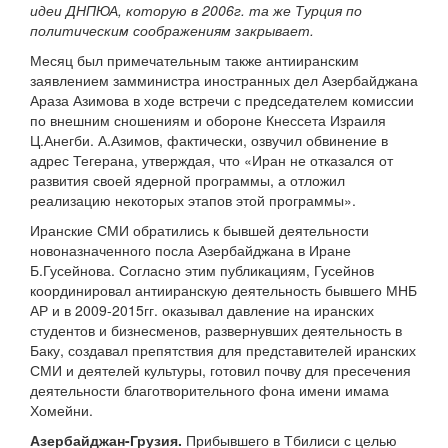
идеи ДНПЮА, которую в 2006г. та же Турция по
политическим соображениям закрывает.
Месяц был примечательным также антииранским
заявлением замминистра иностранных дел Азербайджана
Араза Азимова в ходе встречи с председателем комиссии
по внешним сношениям и обороне Кнессета Израиля
Ц.Анегби. А.Азимов, фактически, озвучил обвинение в
адрес Тегерана, утверждая, что «Иран не отказался от
развития своей ядерной программы, а отложил
реализацию некоторых этапов этой программы».
Иранские СМИ обратились к бывшей деятельности
новоназначенного посла Азербайджана в Иране
Б.Гусейнова. Согласно этим публикациям, Гусейнов
координировал антииранскую деятельность бывшего МНБ
АР и в 2009-2015гг. оказывал давление на иранских
студентов и бизнесменов, развернувших деятельность в
Баку, создавал препятствия для представителей иранских
СМИ и деятелей культуры, готовил почву для пресечения
деятельности благотворительного фона имени имама
Хомейни.
Азербайджан-Грузия.
Прибывшего в Тбилиси с целью