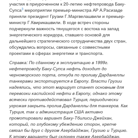
участия в приуроченном к 20-летию нефтепровода Баку-
3
Супса
мероприятии премьер-министра АР А.Расизаде
приняли президент Грузии Г.Маргвелашвили и премьер-
министр Г.Квирикашвили. В ходе встреч стороны
подчеркнули важность тянущегося с востока на запад
энергетического коридора, ставшего основой для
дальнейшего стратегического сотрудничества двух стран,
обсуждались вопросы, связанные с совместными
проектами в сферах энергетики и транспорта.
Справка: По сданному в эксплуатацию в 1999г.
нефтепроводу Баку-Супса нефть доходит до
черноморского порта, откуда по проливу Дарданеллы
танкерами экспортируется в Европу. Власти Грузии
надеялись, что этот маршрут станет основным для
перевозки каспийской нефти в Европу, однако этому
всячески противодействовал Турция, периодически
угрожая закрыть пролив Дарданеллы для танкеров. Как
Турция, так и администрация США активно
промотировали вариант Баку-Тбилиси-Джейхан,
который, по глубокому убеждению сторон, крепче
связал бы друг с другом Азербайджан, Грузию и Турцию.
К этому варианту был склонен также Азербайджан,