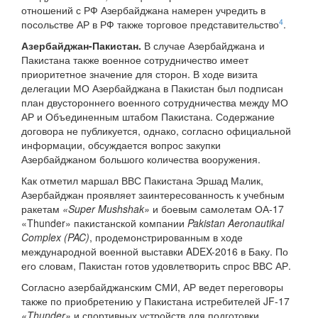
отношений с РФ Азербайджана намерен учредить в
4
посольстве АР в РФ также торговое представительство
.
Азербайджан-Пакистан.
В случае Азербайджана и
Пакистана также военное сотрудничество имеет
приоритетное значение для сторон. В ходе визита
делегации МО Азербайджана в Пакистан был подписан
план двустороннего военного сотрудничества между МО
АР и Объединенным штабом Пакистана. Содержание
договора не публикуется, однако, согласно официальной
информации, обсуждается вопрос закупки
Азербайджаном большого количества вооружения.
Как отметил маршал ВВС Пакистана Эршад Малик,
Азербайджан проявляет заинтересованность к учебным
ракетам
«Super Mushshak»
и боевым самолетам ОА-17
«Thunder» пакистанской компании
Pakistan Aeronautikal
Complex (PAC)
, продемонстрированным в ходе
международной военной выставки ADEX-2016 в Баку. По
его словам, Пакистан готов удовлетворить спрос ВВС АР.
Согласно азербайджанским СМИ, АР ведет переговоры
также по приобретению у Пакистана истребителей JF-17
«Thunder»
и спортивных устройств для подготовки