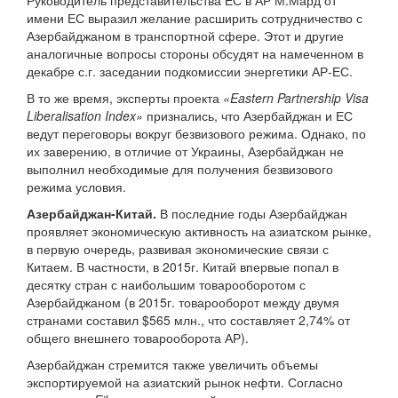
Руководитель представительства ЕС в АР М.Мард от
имени ЕС выразил желание расширить сотрудничество с
Азербайджаном в транспортной сфере. Этот и другие
аналогичные вопросы стороны обсудят на намеченном в
декабре с.г. заседании подкомиссии энергетики АР-ЕС.
В то же время, эксперты проекта
«Eastern Partnership Visa
Liberalisation Index»
признались, что Азербайджан и ЕС
ведут переговоры вокруг безвизового режима. Однако, по
их заверению, в отличие от Украины, Азербайджан не
выполнил необходимые для получения безвизового
режима условия.
Азербайджан-Китай.
В последние годы Азербайджан
проявляет экономическую активность на азиатском рынке,
в первую очередь, развивая экономические связи с
Китаем. В частности, в 2015г. Китай впервые попал в
десятку стран с наибольшим товарооборотом с
Азербайджаном (в 2015г. товарооборот между двумя
странами составил $565 млн., что составляет 2,74% от
общего внешнего товарооборота АР).
Азербайджан стремится также увеличить объемы
экспортируемой на азиатский рынок нефти. Согласно