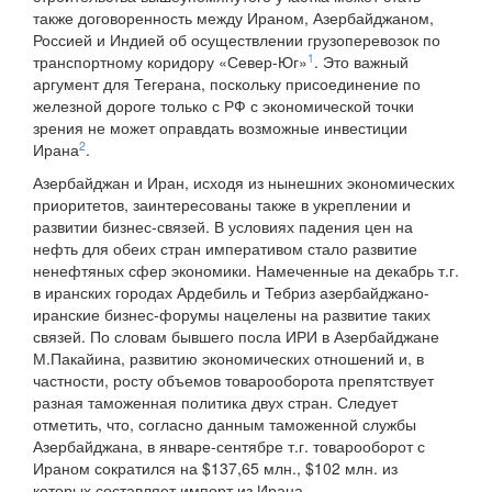
также договоренность между Ираном, Азербайджаном,
Россией и Индией об осуществлении грузоперевозок по
1
транспортному коридору «Север-Юг»
. Это важный
аргумент для Тегерана, поскольку присоединение по
железной дороге только с РФ с экономической точки
зрения не может оправдать возможные инвестиции
2
Ирана
.
Азербайджан и Иран, исходя из нынешних экономических
приоритетов, заинтересованы также в укреплении и
развитии бизнес-связей. В условиях падения цен на
нефть для обеих стран императивом стало развитие
ненефтяных сфер экономики. Намеченные на декабрь т.г.
в иранских городах Ардебиль и Тебриз азербайджано-
иранские бизнес-форумы нацелены на развитие таких
связей. По словам бывшего посла ИРИ в Азербайджане
М.Пакайина, развитию экономических отношений и, в
частности, росту объемов товарооборота препятствует
разная таможенная политика двух стран. Следует
отметить, что, согласно данным таможенной службы
Азербайджана, в январе-сентябре т.г. товарооборот с
Ираном сократился на $137,65 млн., $102 млн. из
которых составляет импорт из Ирана.