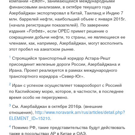
компании
«Eikon»
, занимающейся международными
финансовыми анализами, в октябре текущего года
Азербайджан экспортировал в Китай, Таиланд и Индию 7
млн. баррелей нефти, наибольший объем с января 2015г.
(начала регистрации показателей). По заверению
издания
«Forbes»
, если OPEC примет решение о
сокращении добычи нефти, то страны, не являющиеся ее
членами, как, например, Азербайджан, могут восполнить
этот пробел на азиатском рынке.
1
Строящийся транспортный коридор Астара-Решт
присоединит железные дороги России, Азербайджана и
Ирана. Проект реализуется в рамках международного
транспортного коридора «Север-Юг».
2
Иран с успехом осуществляет товарооборот с Россией
по Каспийскому морю, которое, в частности, в последнее
время особо не перегружено.
3
См. Азербайджан в октябре 2016թ. (внешние
отношения),
http://www.noravank.am/rus/articles/detail.php?
ELEMENT_ID=15210
.
4
Помимо РФ, такие представительства будут действовать
также в посольствах АР в Китае и ОАЭ.