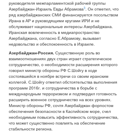
руководителя межпарламентской рабочей группы
3
Азербайджан-Израиль Евды Абрамова
. Он отметил, что
ряд азербайджанских СМИ финансируется посольством
Ирана в АР и руководящими кругами ИРИ и не
обслуживает национальные интересы Азербайджана.
Иранская вовлеченность в медиапространство
Азербайджана, согласно Е.Абрамову, вызывает
недовольство и обеспокоенность в Израиле.
Азербайджан-Россия.
Существенную роль во
взаимоотношениях двух стран играет стратегическое
сотрудничество, о необходимости расширения которого
говорил министр обороны РФ С.Шойгу в ходе
состоявшейся в ноябре встречи со своим иранским
коллегой. С.Шойгу отметил обстоятельства выполнения
программ 2016г. и сотрудничества в борьбе с
международным терроризмом и подтвердил готовность
расширить военное сотрудничество на всех уровнях.
Министр обороны РФ, сочтя Азербайджан форпостом
обеспечения безопасности в Каспийском море, счел
необходимым повысить эффективность сотрудничества,
что может существенно повлиять на обеспечение
стабильности региона.