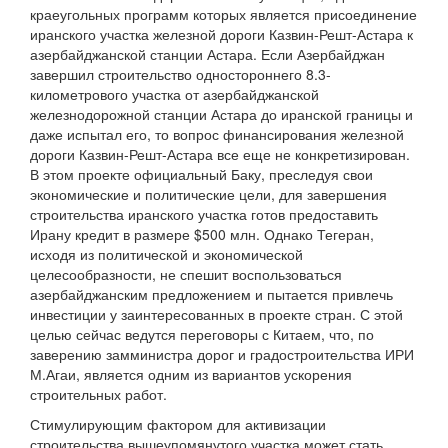
краеугольных программ которых является присоединение
иранского участка железной дороги Казвин-Решт-Астара к
азербайджанской станции Астара. Если Азербайджан
завершил строительство одностороннего 8.3-
километрового участка от азербайджанской
железнодорожной станции Астара до иранской границы и
даже испытал его, то вопрос финансирования железной
дороги Казвин-Решт-Астара все еще не конкретизирован.
В этом проекте официальный Баку, преследуя свои
экономические и политические цели, для завершения
строительства иранского участка готов предоставить
Ирану кредит в размере $500 млн. Однако Тегеран,
исходя из политической и экономической
целесообразности, не спешит воспользоваться
азербайджанским предложением и пытается привлечь
инвестиции у заинтересованных в проекте стран. С этой
целью сейчас ведутся переговоры с Китаем, что, по
заверению замминистра дорог и градостроительства ИРИ
М.Агаи, является одним из вариантов ускорения
строительных работ.
Стимулирующим фактором для активизации
строительства вышеупомянутого участка может стать