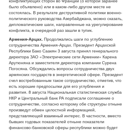
конфликтующих сторон во Франции (о которой заранее
было объявлено) или в каком-либо другом месте не
состоялась. В результате деструктивной политики военно-
политического руководства Азербайджана, можно сказать,
дипломатические шаги, направленные на урегулирование
конфликта, в очередной раз зашли в тупик.
Армения-Арцах.
Продолжались шаги по углублению
сотрудничества Армения-Арцах. Президент Арцахской
Республики Бако Саакян 3 августа принял генерального
директора ЗАО «Электрические сети Армении» Карена
Арутюняна и заместителя директора компании Сурена
Погосяна. Обсуждались вопросы сотрудничества двух
армянских государств в энергетической сфере. Президент
счел востребованным такое сотрудничество, отметив, что
есть хорошие предпосылки для его углубления и
развития. 8 августа Национальная статистическая служба
НКР и Центральный банк РА подписали соглашение о
сотрудничестве, согласно которому обе структуры отныне
произведут обмен целостной информацией,
представляющей взаимный интерес. В частности, вместо
бывших годовых показателей отныне показатели
финансово-банковской сферы республики можно будет