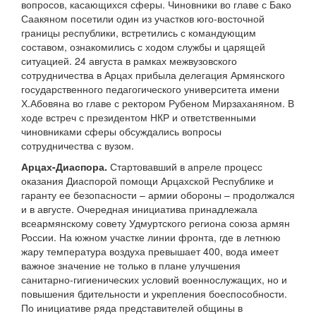
вопросов, касающихся сферы. Чиновники во главе с Бако
Саакяном посетили один из участков юго-восточной
границы республики, встретились с командующим
составом, ознакомились с ходом службы и царящей
ситуацией. 24 августа в рамках межвузовского
сотрудничества в Арцах прибыла делегация Армянского
государственного педагогического университета имени
Х.Абовяна во главе с ректором Рубеном Мирзаханяном. В
ходе встреч с президентом НКР и ответственными
чиновниками сферы обсуждались вопросы
сотрудничества с вузом.
Арцах-Диаспора.
Стартовавший в апреле процесс
оказания Диаспорой помощи Арцахской Республике и
гаранту ее безопасности – армии обороны – продолжался
и в августе. Очередная инициатива принадлежала
всеармянскому совету Удмуртского региона союза армян
России. На южном участке линии фронта, где в летнюю
жару температура воздуха превышает 400, вода имеет
важное значение не только в плане улучшения
санитарно-гигиенических условий военнослужащих, но и
повышения бдительности и укрепления боеспособности.
По инициативе ряда представителей общины в