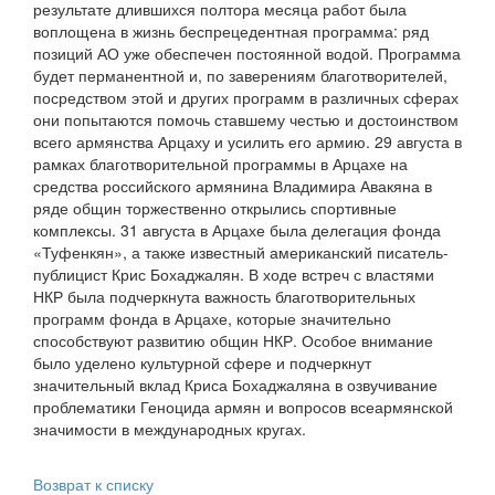
результате длившихся полтора месяца работ была
воплощена в жизнь беспрецедентная программа: ряд
позиций АО уже обеспечен постоянной водой. Программа
будет перманентной и, по заверениям благотворителей,
посредством этой и других программ в различных сферах
они попытаются помочь ставшему честью и достоинством
всего армянства Арцаху и усилить его армию. 29 августа в
рамках благотворительной программы в Арцахе на
средства российского армянина Владимира Авакяна в
ряде общин торжественно открылись спортивные
комплексы. 31 августа в Арцахе была делегация фонда
«Туфенкян», а также известный американский писатель-
публицист Крис Бохаджалян. В ходе встреч с властями
НКР была подчеркнута важность благотворительных
программ фонда в Арцахе, которые значительно
способствуют развитию общин НКР. Особое внимание
было уделено культурной сфере и подчеркнут
значительный вклад Криса Бохаджаляна в озвучивание
проблематики Геноцида армян и вопросов всеармянской
значимости в международных кругах.
Возврат к списку