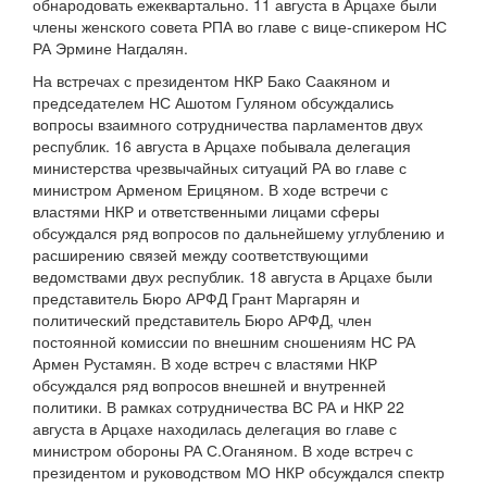
обнародовать ежеквартально. 11 августа в Арцахе были
члены женского совета РПА во главе с вице-спикером НС
РА Эрмине Нагдалян.
На встречах с президентом НКР Бако Саакяном и
председателем НС Ашотом Гуляном обсуждались
вопросы взаимного сотрудничества парламентов двух
республик. 16 августа в Арцахе побывала делегация
министерства чрезвычайных ситуаций РА во главе с
министром Арменом Ерицяном. В ходе встречи с
властями НКР и ответственными лицами сферы
обсуждался ряд вопросов по дальнейшему углублению и
расширению связей между соответствующими
ведомствами двух республик. 18 августа в Арцахе были
представитель Бюро АРФД Грант Маргарян и
политический представитель Бюро АРФД, член
постоянной комиссии по внешним сношениям НС РА
Армен Рустамян. В ходе встреч с властями НКР
обсуждался ряд вопросов внешней и внутренней
политики. В рамках сотрудничества ВС РА и НКР 22
августа в Арцахе находилась делегация во главе с
министром обороны РА С.Оганяном. В ходе встреч с
президентом и руководством МО НКР обсуждался спектр