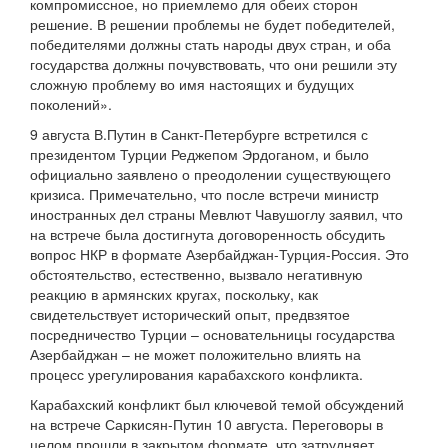
компромиссное, но приемлемо для обеих сторон
решение. В решении проблемы не будет победителей,
победителями должны стать народы двух стран, и оба
государства должны почувствовать, что они решили эту
сложную проблему во имя настоящих и будущих
поколений».
9 августа В.Путин в Санкт-Петербурге встретился с
президентом Турции Реджепом Эрдоганом, и было
официально заявлено о преодолении существующего
кризиса. Примечательно, что после встречи министр
иностранных дел страны Мевлют Чавушоглу заявил, что
на встрече была достигнута договоренность обсудить
вопрос НКР в формате Азербайджан-Турция-Россия. Это
обстоятельство, естественно, вызвало негативную
реакцию в армянских кругах, поскольку, как
свидетельствует исторический опыт, предвзятое
посредничество Турции – основательницы государства
Азербайджан – не может положительно влиять на
процесс урегулирования карабахского конфликта.
Карабахский конфликт был ключевой темой обсуждений
на встрече Саркисян-Путин 10 августа. Переговоры в
целом прошли в закрытом формате, что затрудняет