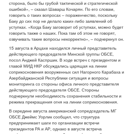
сторона, было бы грубой тактической и стратегической
ошибкой», – сказал Шаварш Кочарян. По его словам,
говорить о таких вопросах – пораженчество, поскольку
Баку до сих пор не делало каких-либо заявлений об
уступках. «Когда Баку заговорит об уступках, можно будет
говорить также о наших. Пока там об этом не говорят,
озвучивать такие вопросы некорректно», – подчеркнул он.
15 августа в Арцахе находился личный представитель
действующего председателя Минской группы ОБСЕ,
посол Анджей Каспршик. В ходе встреч с президентом и
главой МИД НКР обсуждались царящая на линии
соприкосновения вооруженных сил Нагорного Карабаха и
Азербайджанской Республики ситуация и вопросы
мониторинга со стороны офиса личного представителя
действующего председателя ОБСЕ. Стороны
подчеркнули необходимость сохранения стабильности и
режима прекращения огня на линии соприкосновения.
В середине августа американский сопредседатель МГ
ОБСЕ Джеймс Уорлик сообщил, что структура
предпринимает шаги по организации встречи
президентов РА и АР, однако в августе встреча