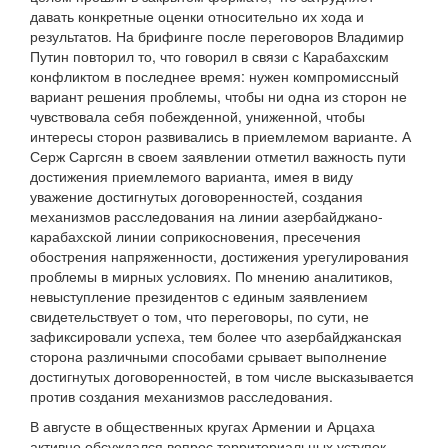
давать конкретные оценки относительно их хода и
результатов. На брифинге после переговоров Владимир
Путин повторил то, что говорил в связи с Карабахским
конфликтом в последнее время: нужен компромиссный
вариант решения проблемы, чтобы ни одна из сторон не
чувствовала себя побежденной, униженной, чтобы
интересы сторон развивались в приемлемом варианте. А
Серж Саргсян в своем заявлении отметил важность пути
достижения приемлемого варианта, имея в виду
уважение достигнутых договоренностей, создания
механизмов расследования на линии азербайджано-
карабахской линии соприкосновения, пресечения
обострения напряженности, достижения урегулирования
проблемы в мирных условиях. По мнению аналитиков,
невыступление президентов с единым заявлением
свидетельствует о том, что переговоры, по сути, не
зафиксировали успеха, тем более что азербайджанская
сторона различными способами срывает выполнение
достигнутых договоренностей, в том числе высказывается
против создания механизмов расследования.
В августе в общественных кругах Армении и Арцаха
активно обсуждался вопрос территориальных уступок