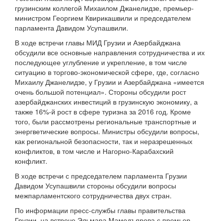
грузинским коллегой Михаилом Джанелидзе, премьер-
министром Георгием Квирикашвили и председателем
парламента Давидом Усупашвили.
В ходе встречи главы МИД Грузии и Азербайджана
обсудили все основные направления сотрудничества и их
последующее углубление и укрепление, в том числе
ситуацию в торгово-экономической сфере, где, согласно
Михаилу Джанелидзе, у Грузии и Азербайджана «имеется
очень большой потенциал». Стороны обсудили рост
азербайджанских инвестиций в грузинскую экономику, а
также 16%-й рост в сфере туризна за 2016 год. Кроме
того, были рассмотрены региональные транспортные и
энергветические вопросы. Министры обсудили вопросы,
как региональной безопасности, так и неразрешенных
конфликтов, в том числе и Нагорно-Карабахский
конфликт.
В ходе встречи с председателем парламента Грузии
Давидом Усупашвили стороны обсудили вопросы
межпарламентского сотрудничества двух стран.
По информации пресс-службы главы правительства
Грузии, на встрече Эльмара Мамедъярова с премьер-