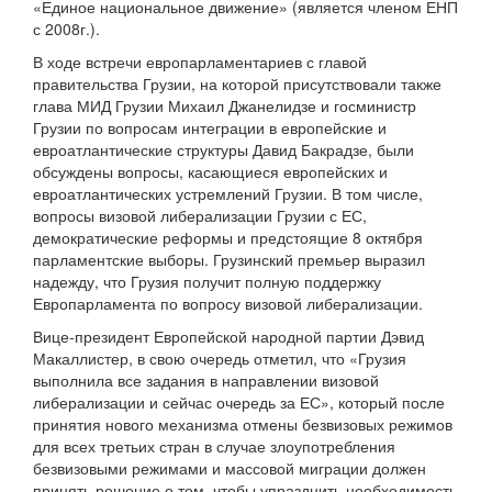
«Единое национальное движение» (является членом ЕНП
с 2008г.).
В ходе встречи европарламентариев с главой
правительства Грузии, на которой присутствовали также
глава МИД Грузии Михаил Джанелидзе и госминистр
Грузии по вопросам интеграции в европейские и
евроатлантические структуры Давид Бакрадзе, были
обсуждены вопросы, касающиеся европейских и
евроатлантических устремлений Грузии. В том числе,
вопросы визовой либерализации Грузии с ЕС,
демократические реформы и предстоящие 8 октября
парламентские выборы. Грузинский премьер выразил
надежду, что Грузия получит полную поддержку
Европарламента по вопросу визовой либерализации.
Вице-президент Европейской народной партии Дэвид
Макаллистер, в свою очередь отметил, что «Грузия
выполнила все задания в направлении визовой
либерализации и сейчас очередь за ЕС», который после
принятия нового механизма отмены безвизовых режимов
для всех третьих стран в случае злоупотребления
безвизовыми режимами и массовой миграции должен
принять решение о том, чтобы упразднить необходимость