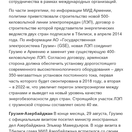
сотрудничества в рамках международных организаций.
По части энергетики, по информации МИД Армении,
политики приветствовали строительство новой 500-
киловольтной линии электропередач (ЛЭП), договор о
строительстве которой представители энергетических
ведомств двух стран подписали в Тбилиси, в апреле 2014
года. По информации АО «Государственная
электросистема Грузии» (GSE), новая ЛЭП соединит
Грузию и Армению и заменит уже существующую 400-
киловольтную ЛЭП. Согласно договору, армянская
сторона должна обеспечить установку дорогостоящего
современного высокотехнологичного оборудования – двух
350-мегаваттных установок постоянного тока, первая
часть которого будет смонтирована в 2018 году, а вторая
– в 2022-м, что увеличит перегон электроэнергии между
странами и выведет на новый уровень качество
энергобезопасности двух стран. Строящийся участок ЛЭП
с грузинской стороны составляет около 40 км.
Грузия-Азербайджан
В конце месяца, 29 августа, Грузию
с официальным визитом посетил министр иностранных
дел Азербайджана Эльмар Мамедъяров. В ходе визита в
Тбилиси глава МИД Азербайджана встретился со своим