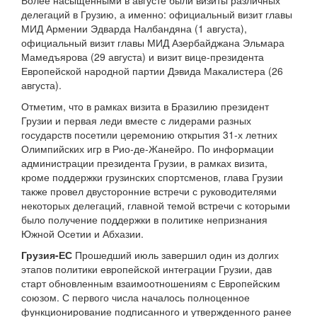
Более насыщенными в августе были визиты различных
делегаций в Грузию, а именно: официальный визит главы
МИД Армении Эдварда Налбандяна (1 августа),
официальный визит главы МИД Азербайджана Эльмара
Мамедъярова (29 августа) и визит вице-президента
Европейской народной партии Дэвида Макалистера (26
августа).
Отметим, что в рамках визита в Бразилию президент
Грузии и первая леди вместе с лидерами разных
государств посетили церемонию открытия 31-х летних
Олимпийских игр в Рио-де-Жанейро. По информации
администрации президента Грузии, в рамках визита,
кроме поддержки грузинских спортсменов, глава Грузии
также провел двусторонние встречи с руководителями
некоторых делегаций, главной темой встречи с которыми
было получение поддержки в политике непризнания
Южной Осетии и Абхазии.
Грузия-ЕС
Прошедший июль завершил один из долгих
этапов политики европейской интеграции Грузии, дав
старт обновленным взаимоотношениям с Европейским
союзом. С первого числа началось полноценное
функционирование подписанного и утвержденного ранее