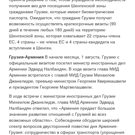
получения виз для посещения Шенгенской зоны
гражданами Грузии, которые имеют биометрические
паспорта. Ожидается, что граждане Грузии получат
возможность осуществлять краткосрочные визиты (90
дней в течение любых 180 дней) на территорию
Шенгенской зоны, которая охватывает 22 страны-члена
ЕС, 4 страны – не члена ЕС и 4 страны-кандидата на
вступление в Шенген.
Грузия-Армения
В начале месяца, 1 августа, Грузию с
официальным визитом посетил министр иностранных дел
Армении Эдвард Налбандян. В ходе визита глава МИД
Армении встретился с главой МИД Грузии Михаилом
Джанелидзе, премьер-министром Георгием Квирикашвили
и президентом Георгием Маргвелашвили.
В ходе встречи с министром иностранных дел Грузии
Михеилом Джанелидзе, глава МИД Армении Эдвард
Налбандян отметил, что «Армения придает большое
значение развитию отношений с Грузией во всех
возможных областях». Собеседники обсудили широкий
спектр вопросов двусторонней повестки дня Армения-
Грузия: сотрудничество в сферах транспорта (упрощения