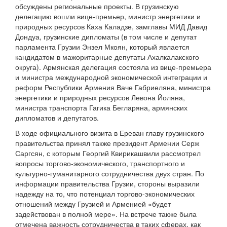
обсуждены региональные проекты. В грузинскую
делегацию вошли вице-премьер, министр энергетики и
природных ресурсов Каха Каладзе, замглавы МИД Давид
Дондуа, грузинские дипломаты (в том числе и депутат
парламента Грузии Энзел Мкоян, который явлается
кандидатом в мажоритарные депутаты Ахалкалакского
округа). Армянская делегация состояла из вице-премьера
и министра международной экономической интеграции и
реформ Республики Армения Ваче Габриеляна, министра
энергетики и природных ресурсов Левона Йоляна,
министра транспорта Гагика Бегларяна, армянских
дипломатов и депутатов.
В ходе официального визита в Ереван главу грузинского
правительства принял также президент Армении Серж
Саргсян, с которым Георгий Квирикашвили рассмотрел
вопросы торгово-экономического, транспортного и
культурно-гуманитарного сотрудничества двух стран. По
информации правительства Грузии, стороны выразили
надежду на то, что потенциал торгово-экономических
отношений между Грузией и Арменией «будет
задействован в полной мере». На встрече также была
отмечена важность сотрудничества в таких сферах, как