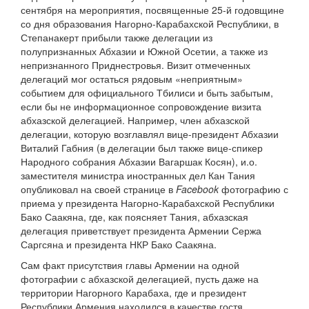
сентября на мероприятия, посвященные 25-й годовщине
со дня образования Нагорно-Карабахской Республики, в
Степанакерт прибыли также делегации из
полупризнанных Абхазии и Южной Осетии, а также из
непризнанного Приднестровья. Визит отмеченных
делегаций мог остаться рядовым «неприятным»
событием для официального Тбилиси и быть забытым,
если бы не информационное сопровождение визита
абхазской делегацией. Например, член абхазской
делегации, которую возглавлял вице-президент Абхазии
Виталий Габния (в делегации был также вице-спикер
Народного собрания Абхазии Вагаршак Косян), и.о.
заместителя министра иностранных дел Кан Тания
опубликовал на своей странице в
Facebook
фотографию с
приема у президента Нагорно-Карабахской Республики
Бако Саакяна, где, как поясняет Тания, абхазская
делегация приветствует президента Армении Сержа
Саргсяна и президента НКР Бако Саакяна.
Сам факт присутствия главы Армении на одной
фотографии с абхазской делегацией, пусть даже на
территории Нагорного Карабаха, где и президент
Республики Армения находился в качестве гостя,