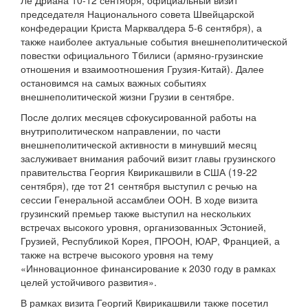
Ле Дриана 10-12 сентября; официальный визит
председателя Национального совета Швейцарской
конфедерации Криста Марквалдера 5-6 сентября), а
также наиболее актуальные события внешнеполитической
повестки официального Тбилиси (армяно-грузинские
отношения и взаимоотношения Грузия-Китай). Далее
остановимся на самых важных событиях
внешнеполитической жизни Грузии в сентябре.
После долгих месяцев сфокусированной работы на
внутриполитическом направлении, по части
внешнеполитической активности в минувший месяц
заслуживает внимания рабочий визит главы грузинского
правительства Георгия Квирикашвили в США (19-22
сентября), где тот 21 сентября выступил с речью на
сессии Генеральной ассамблеи ООН. В ходе визита
грузинский премьер также выступил на нескольких
встречах высокого уровня, организованных Эстонией,
Грузией, Республикой Корея, ПРООН, ЮАР, Францией, а
также на встрече высокого уровня на тему
«Инновационное финансирование к 2030 году в рамках
целей устойчивого развития».
В рамках визита Георгий Квирикашвили также посетил