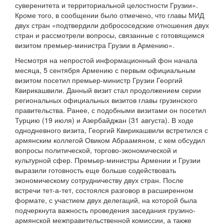
суверенитета и территориальной целостности Грузии».
Кроме того, в сообщении было отмечено, что главы МИД
двух стран «подтвердили добрососедские отношения двух
стран и рассмотрели вопросы, связанные с готовящимся
визитом премьер-министра Грузии в Армению».
Несмотря на непростой информационный фон начала
месяца, 5 сентября Армению с первым официальным
визитом посетил премьер-министр Грузии Георгий
Квирикашвили. Данный визит стал продолжением серии
региональных официальных визитов главы грузинского
правительства. Ранее, с подобными визитами он посетил
Турцию (19 июля) и Азербайджан (31 августа). В ходе
однодневного визита, Георгий Квирикашвили встретился с
армянским коллегой Овиком Абраамяном, с кем обсудил
вопросы политической, торгово-экономической и
культурной сфер. Премьер-министры Армении и Грузии
выразили готовность еще больше содействовать
экономическому сотрудничеству двух стран. После
встречи тет-а-тет, состоялся разговор в расширенном
формате, с участием двух делегаций, на которой была
подчеркнута важность проведения заседания грузино-
армянской межправительственной комиссии, а также