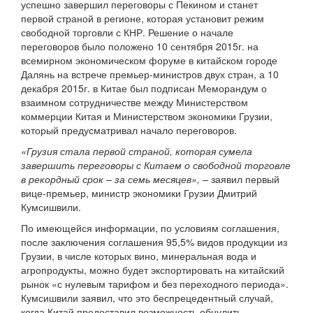
успешно завершил переговоры с Пекином и станет
первой страной в регионе, которая установит режим
свободной торговли с КНР. Решение о начале
переговоров было положено 10 сентября 2015г. на
всемирном экономическом форуме в китайском городе
Далянь на встрече премьер-министров двух стран, а 10
декабря 2015г. в Китае был подписан Меморандум о
взаимном сотрудничестве между Министерством
коммерции Китая и Министерством экономики Грузии,
который предусматривал начало переговоров.
«Грузия стала первой страной, которая сумела
завершить переговоры с Китаем о свободной торговле
в рекордный срок – за семь месяцев»,
– заявил первый
вице-премьер, министр экономики Грузии Дмитрий
Кумсишвили.
По имеющейся информации, по условиям соглашения,
после заключения соглашения 95,5% видов продукции из
Грузии, в числе которых вино, минеральная вода и
агропродукты, можно будет экспортировать на китайский
рынок «с нулевым тарифом и без переходного периода».
Кумсишвили заявил, что это беспрецедентный случай,
когда Китай предоставил возможность обнулить