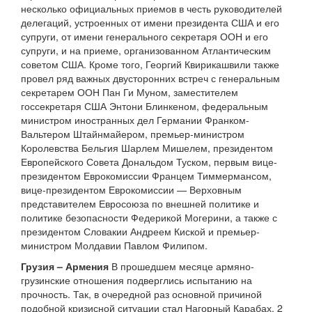
несколько официальных приемов в честь руководителей
делегаций, устроенных от имени президента США и его
супруги, от имени генерального секретаря ООН и его
супруги, и на приеме, организованном Атлантическим
советом США. Кроме того, Георгий Квирикашвили также
провел ряд важных двусторонних встреч с генеральным
секретарем ООН Пан Ги Муном, заместителем
госсекретаря США Энтони Блинкеном, федеральным
министром иностранных дел Германии Франком-
Вальтером Штайнмайером, премьер-министром
Королевства Бельгия Шарлем Мишелем, президентом
Европейского Совета Дональдом Туском, первым вице-
президентом Еврокомиссии Францем Тиммермансом,
вице-президентом Еврокомиссии — Верховным
представителем Евросоюза по внешней политике и
политике безопасности Федерикой Могерини, а также с
президентом Словакии Андреем Киской и премьер-
министром Молдавии Павлом Филипом.
Грузия – Армения
В прошедшем месяце армяно-
грузинские отношения подверглись испытанию на
прочность. Так, в очередной раз основной причиной
подобной кризисной ситуации стал Нагорный Карабах. 2