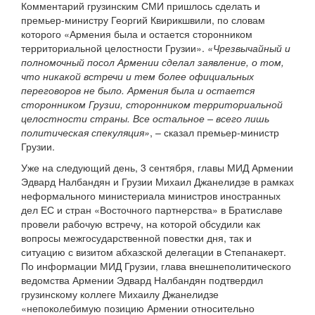
Комментарий грузинским СМИ пришлось сделать и
премьер-министру Георгий Квирикшвили, по словам
которого «Армения была и остается сторонником
территориальной целостности Грузии».
«Чрезвычайный и
полномочный посол Армении сделал заявление, о том,
что никакой встречи и тем более официальных
переговоров не было. Армения была и остается
сторонником Грузии, сторонником территориальной
целостности страны. Все остальное – всего лишь
политическая спекуляция»
, – сказал премьер-министр
Грузии.
Уже на следующий день, 3 сентября, главы МИД Армении
Эдвард Налбандян и Грузии Михаил Джанелидзе в рамках
неформального министериала министров иностранных
дел ЕС и стран «Восточного партнерства» в Братиславе
провели рабочую встречу, на которой обсудили как
вопросы межгосударственной повестки дня, так и
ситуацию с визитом абхазской делегации в Степанакерт.
По информации МИД Грузии, глава внешнеполитического
ведомства Армении Эдвард Налбандян подтвердил
грузинскому коллеге Михаилу Джанелидзе
«непоколебимую позицию Армении относительно