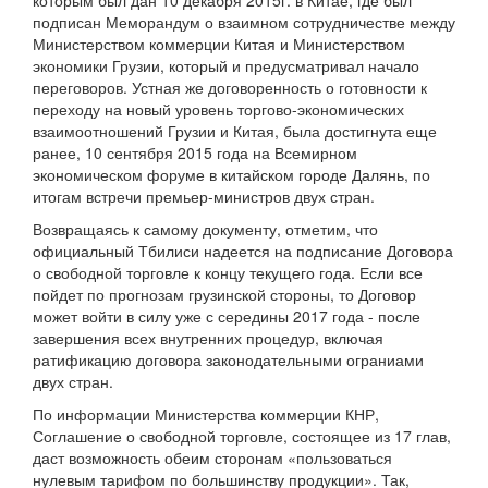
которым был дан 10 декабря 2015г. в Китае, где был
подписан Меморандум о взаимном сотрудничестве между
Министерством коммерции Китая и Министерством
экономики Грузии, который и предусматривал начало
переговоров. Устная же договоренность о готовности к
переходу на новый уровень торгово-экономических
взаимоотношений Грузии и Китая, была достигнута еще
ранее, 10 сентября 2015 года на Всемирном
экономическом форуме в китайском городе Далянь, по
итогам встречи премьер-министров двух стран.
Возвращаясь к самому документу, отметим, что
официальный Тбилиси надеется на подписание Договора
о свободной торговле к концу текущего года. Если все
пойдет по прогнозам грузинской стороны, то Договор
может войти в силу уже с середины 2017 года - после
завершения всех внутренних процедур, включая
ратификацию договора законодательными ограниами
двух стран.
По информации Министерства коммерции КНР,
Соглашение о свободной торговле, состоящее из 17 глав,
даст возможность обеим сторонам «пользоваться
нулевым тарифом по большинству продукции». Так,