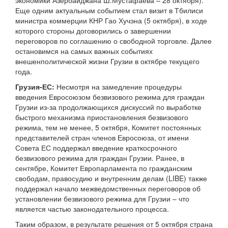
экономики Азербайджана Ш.Мустафаева – 28 октября).
Еще одним актуальным событием стал визит в Тбилиси
министра коммерции КНР Гао Хучэна (5 октября), в ходе
которого стороны договорились о завершении
переговоров по соглашению о свободной торговле. Далее
остановимся на самых важных событиях
внешенполитической жизни Грузии в октябре текущего
года.
Грузия-ЕС:
Несмотря на замедление процедуры
введения Евросоюзом безвизового режима для граждан
Грузии из-за продолжающихся дискуссий по выработке
быстрого механизма приостановления безвизового
режима, тем не менее, 5 октября, Комитет постоянных
представителей стран членов Евросоюза, от имени
Совета ЕС поддержал введение краткосрочного
безвизового режима для граждан Грузии. Ранее, в
сентябре, Комитет Европарламента по гражданским
свободам, правосудию и внутренним делам (LIBE) также
поддержал начало межведомственных переговоров об
установлении безвизового режима для Грузии – что
является частью законодательного процесса.
Таким образом, в результате решения от 5 октября страна