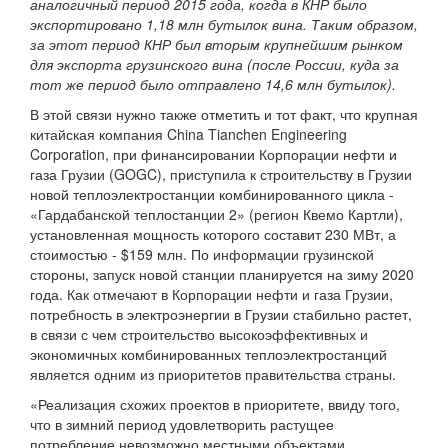
аналогичный период 2015 года, когда в КНР было
экспортировано 1,18 млн бутылок вина. Таким образом,
за этот период КНР был вторым крупнейшим рынком
для экспорта грузинского вина (после России, куда за
тот же период было отправлено 14,6 млн бутылок).
В этой связи нужно также отметить и тот факт, что крупная
китайская компания China Tianchen Engineering
Corporation, при финансировании Корпорации нефти и
газа Грузии (GOGC), приступила к строительству в Грузии
новой теплоэлектростанции комбинированного цикла -
«Гардабанской теплостанции 2» (регион Квемо Картли),
установленная мощность которого составит 230 МВт, а
стоимостью - $159 млн. По информации грузинской
стороны, запуск новой станции планируется на зиму 2020
года. Как отмечают в Корпорации нефти и газа Грузии,
потребность в электроэнергии в Грузии стабильно растет,
в связи с чем строительство высокоэффективных и
экономичных комбинированных теплоэлектростанций
является одним из приоритетов правительства страны.
«Реализация схожих проектов в приоритете, ввиду того,
что в зимний период удовлетворить растущее
потребление невозможно местными объектами