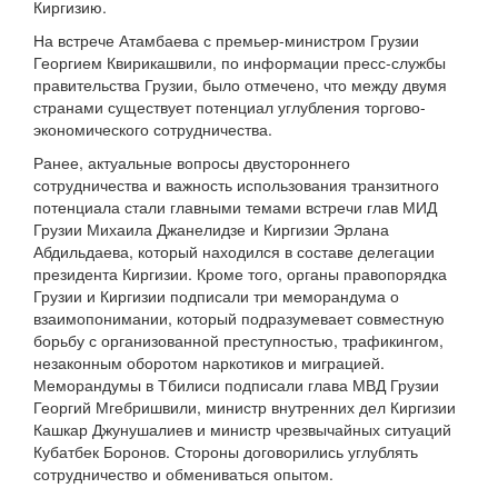
Киргизию.
На встрече Атамбаева с премьер-министром Грузии
Георгием Квирикашвили, по информации пресс-службы
правительства Грузии, было отмечено, что между двумя
странами существует потенциал углубления торгово-
экономического сотрудничества.
Ранее, актуальные вопросы двустороннего
сотрудничества и важность использования транзитного
потенциала стали главными темами встречи глав МИД
Грузии Михаила Джанелидзе и Киргизии Эрлана
Абдильдаева, который находился в составе делегации
президента Киргизии. Кроме того, органы правопорядка
Грузии и Киргизии подписали три меморандума о
взаимопонимании, который подразумевает совместную
борьбу с организованной преступностью, трафикингом,
незаконным оборотом наркотиков и миграцией.
Меморандумы в Тбилиси подписали глава МВД Грузии
Георгий Мгебришвили, министр внутренних дел Киргизии
Кашкар Джунушалиев и министр чрезвычайных ситуаций
Кубатбек Боронов. Стороны договорились углублять
сотрудничество и обмениваться опытом.