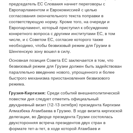
председатель ЕС Словакия начнет переговоры с
Европарламентом и Еврокомиссией с целью
согласования окончательного текста поправки в
соответствующую норму. Кроме того, на очереди и
Европарламент, который приступил к обсуждению
конкретного вопроса с другими институтами ЕС, в том
числе, и с Советом ЕС, согласие которого также
необходимо, чтобы безвизовый режим для Грузии в
Шенгенскую зону вошел в силу.
Основная позиция Совета ЕС заключается в том, что
безвизовый режим для Грузии должен быть задействован
параллельно введению нового, упрощенного и более
быстрого механизма приостановления безвизового
режима.
Грузия-Киргизия:
Среди событий внешнеполитической
повестки дня следует отметить официальный
двухдневный визит (12-13 октября) президента Киргизии
Алмазбека Атамбаева в Грузию. В ходе визита киргизской
делегации, во Дворце президента Грузии состоялась
двухсторонняя встреча президентов двух стран в
формате тет-а-тет, в ходе которой Атамбаев и