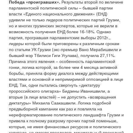
Победа «проигравших».
Результаты второй по величине
парламентской политической силы – бывшей партии
власти «Единого национального движения» (ЕНД)
удивили не только лидеров политических партий Грузии,
но и многих грузинских экспертов, которые не верили в
возможность получения ЕНД более 16-18%. Однако
партия, програвшая парламентские выборы 2012г.,
лидеры которой были приговорены к различным срокам
по статьям УК Грузии (экс-премьер Вано Мерабишвили и
бывший мэр Тбилиси Гиги Угулава), получила 27,11%.
Причина этого явления – особенность парламентской
гонки, логика которой, за более чем 4 месяца активной
борьбы, приняла форму диалога между действующими
властями и основной и непримиримой оппозицией в лице
ЕНД. Так, одни пытались свергнуть «диктатуру
пророссийского олигарха» Бидзины Иванишвили, а
вторые (в лице властей) – не допустить «возвращения
диктатуры» Михаила Саакашвили. Логика подобной
предвыборной кампании как раз и повлияла на
нереформатирование политического ландшафта Грузии и
привела к полному разгрому прочих партий поменьше,
которые, не имея финансовых ресурсов и политического
капитала, не смогли преодолеть минимальный проходной