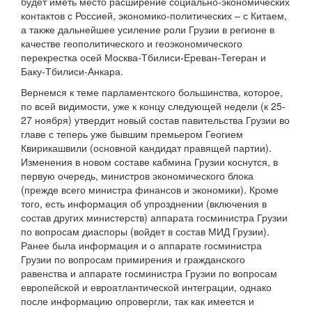
будет иметь место расширение социально-экономических
контактов с Россией, экономико-политических – с Китаем,
а также дальнейшее усиление роли Грузии в регионе в
качестве геополитического и геоэкономического
перекрестка осей Москва-Тбилиси-Ереван-Тегеран и
Баку-Тбилиси-Анкара.
Вернемся к теме парламентского большинства, которое,
по всей видимости, уже к концу следующей недели (к 25-
27 ноября) утвердит новый состав павительства Грузии во
главе с теперь уже бывшим премьером Геогием
Квирикашвили (основной кандидат правящей партии).
Изменения в новом составе кабмина Грузии коснутся, в
первую очередь, министров экономического блока
(прежде всего министра финансов и экономики). Кроме
того, есть информация об упрозднении (включения в
состав других министерств) аппарата госминистра Грузии
по вопросам диаспоры (войдет в состав МИД Грузии).
Ранее была информация и о аппарате госминистра
Грузии по вопросам примирения и гражданского
равенства и аппарате госминистра Грузии по вопросам
европейской и евроатлантической интеграции, однако
после информацию опровергли, так как имеется и