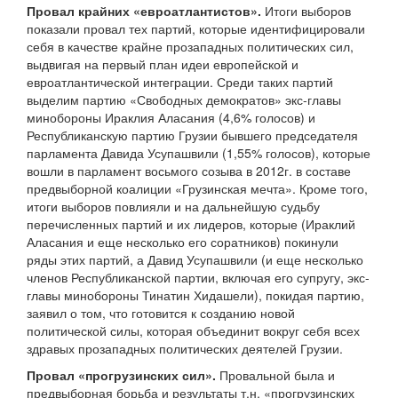
Провал крайних «евроатлантистов».
Итоги выборов
показали провал тех партий, которые идентифицировали
себя в качестве крайне прозападных политических сил,
выдвигая на первый план идеи европейской и
евроатлантической интеграции. Среди таких партий
выделим партию «Свободных демократов» экс-главы
минобороны Ираклия Аласания (4,6% голосов) и
Республиканскую партию Грузии бывшего председателя
парламента Давида Усупашвили (1,55% голосов), которые
вошли в парламент восьмого созыва в 2012г. в составе
предвыборной коалиции «Грузинская мечта». Кроме того,
итоги выборов повлияли и на дальнейшую судьбу
перечисленных партий и их лидеров, которые (Ираклий
Аласания и еще несколько его соратников) покинули
ряды этих партий, а Давид Усупашвили (и еще несколько
членов Республиканской партии, включая его супругу, экс-
главы минобороны Тинатин Хидашели), покидая партию,
заявил о том, что готовится к созданию новой
политической силы, которая объединит вокруг себя всех
здравых прозападных политических деятелей Грузии.
Провал «прогрузинских сил».
Провальной была и
предвыборная борьба и результаты т.н. «прогрузинских