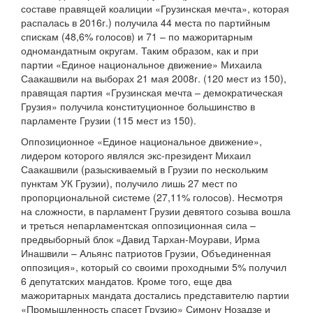
составе правящей коалиции «Грузинская мечта», которая
распалась в 2016г.) получила 44 места по партийным
спискам (48,6% голосов) и 71 – по мажоритарным
одномандатным округам. Таким образом, как и при
партии «Единое национальное движение» Михаила
Саакашвили на выборах 21 мая 2008г. (120 мест из 150),
правящая партия «Грузинская мечта – демократическая
Грузия» получила конституционное большинство в
парламенте Грузии (115 мест из 150).
Оппозиционное «Единое национальное движение»,
лидером которого являлся экс-президент Михаил
Саакашвили (разыскиваемый в Грузии по нескольким
пунктам УК Грузии), получило лишь 27 мест по
пропорциональной системе (27,11% голосов). Несмотря
на сложности, в парламент Грузии девятого созыва вошла
и треться непарламентская оппозиционная сила –
предвыборный блок «Давид Тархан-Моурави, Ирма
Инашвили – Альянс патриотов Грузии, Объединенная
оппозиция», который со своими проходными 5% получил
6 депутатских мандатов. Кроме того, еще два
мажоритарных мандата достались представителю партии
«Промышленность спасет Грузию» Симону Нозадзе и