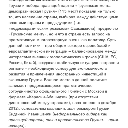
Грузии и победа правящей партии «Грузинская мечта –
демократическая Грузия» (115 мест) показали не только
то, что население страны, выбирая между действующими
властями страны и предыдущими (т.н.
«недемократическим режимом» Саакашвили), предпочло
«Грузинскую мечту», но и что в стране есть запрос на
прагматичную многовекторную внешнюю политику. Суть
данной политики – при общем векторе европейской и
евроатлантической интеграции – балансирование между
интересами внешних геополитических игроков (США, ЕС,
Россия, Китай), создавая стабильную ситуацию в стране и
регионе – необходимую основу для экономического
развития и привлечения иностранных инвестиций в
экономику Грузии. Важное место в данной политике
занимает продолжающееся прагматическое
сотрудничество официального Тбилиси с Москвой в
формате «Карасин-Абашидзе» (при отсутствии
дипотношений между странами), начатое еще в декабре
2012г. основателем коалиции, экс-премьером Грузии
Бидзиной Иванишвили (
неформального лидера как
правящей партии, так и правительства Грузии. – прим.
автора
).