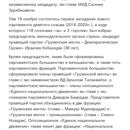
независимому кандидату, экс-главе МИД Саломе
Зурабишвили.
Уже 18 ноября состоялось первое заседание нового
парламента девятого созыва (2016-2020гг.), в ходе
которого 118 голосами «за» и 3 «против» был избран
председатель законодательного органа страны, кандидат
правящей партии «Грузинская мечта – Демократическая
Грузия» Ираклия Кобахидзе (38 лет).
Кроме председателя, также были сформированы
парламентское большинство и меньшинство, а также пять
парламентских фракций. Парламентское большинство
сформировали члены правящей «Грузинской мечты» во
главе с экс-замминистром ВД
Арчилом Талаквадзе
, а
парламентское меньшинство – члены оппозиционного
«Единого национального движения» во главе с экс-
спикером парламента Давидом Бакрадзе. Представители
правящей партии объединились в две фракции:
«Грузинская мечта» (глава – Мамука Мдинарадзе) и
«Грузинская мечта – промышленники» (глава – Симон
Нозадзе). Оппозиционное «Единое национальное
движение» также имеет две фракции: «Национальное