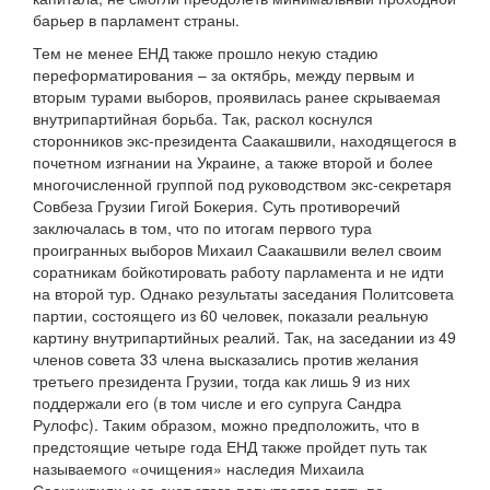
барьер в парламент страны.
Тем не менее ЕНД также прошло некую стадию
переформатирования – за октябрь, между первым и
вторым турами выборов, проявилась ранее скрываемая
внутрипартийная борьба. Так, раскол коснулся
сторонников экс-президента Саакашвили, находящегося в
почетном изгнании на Украине, а также второй и более
многочисленной группой под руководством экс-секретаря
Совбеза Грузии Гигой Бокерия. Суть противоречий
заключалась в том, что по итогам первого тура
проигранных выборов Михаил Саакашвили велел своим
соратникам бойкотировать работу парламента и не идти
на второй тур. Однако результаты заседания Политсовета
партии, состоящего из 60 человек, показали реальную
картину внутрипартийных реалий. Так, на заседании из 49
членов совета 33 члена высказались против желания
третьего президента Грузии, тогда как лишь 9 из них
поддержали его (в том числе и его супруга Сандра
Рулофс). Таким образом, можно предположить, что в
предстоящие четыре года ЕНД также пройдет путь так
называемого «очищения» наследия Михаила