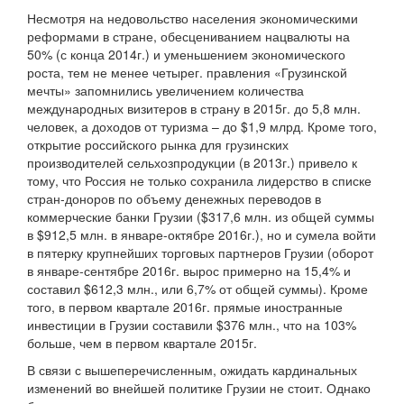
Несмотря на недовольство населения экономическими
реформами в стране, обесцениванием нацвалюты на
50% (с конца 2014г.) и уменьшением экономического
роста, тем не менее четырег. правления «Грузинской
мечты» запомнились увеличением количества
международных визитеров в страну в 2015г. до 5,8 млн.
человек, а доходов от туризма – до $1,9 млрд. Кроме того,
открытие российского рынка для грузинских
производителей сельхозпродукции (в 2013г.) привело к
тому, что Россия не только сохранила лидерство в списке
стран-доноров по объему денежных переводов в
коммерческие банки Грузии ($317,6 млн. из общей суммы
в $912,5 млн. в январе-октябре 2016г.), но и сумела войти
в пятерку крупнейших торговых партнеров Грузии (оборот
в январе-сентябре 2016г. вырос примерно на 15,4% и
составил $612,3 млн., или 6,7% от общей суммы). Кроме
того, в первом квартале 2016г. прямые иностранные
инвестиции в Грузии составили $376 млн., что на 103%
больше, чем в первом квартале 2015г.
В связи с вышеперечисленным, ожидать кардинальных
изменений во внейшей политике Грузии не стоит. Однако