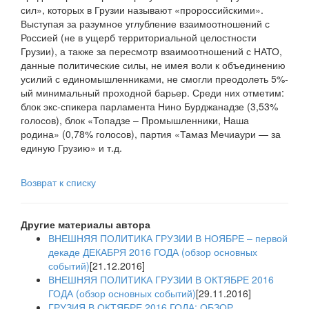
сил», которых в Грузии называют «пророссийскими».
Выступая за разумное углубление взаимоотношений с
Россией (не в ущерб территориальной целостности
Грузии), а также за пересмотр взаимоотношений с НАТО,
данные политические силы, не имея воли к объединению
усилий с единомышленниками, не смогли преодолеть 5%-
ый минимальный проходной барьер. Среди них отметим:
блок экс-спикера парламента Нино Бурджанадзе (3,53%
голосов), блок «Топадзе – Промышленники, Наша
родина» (0,78% голосов), партия «Тамаз Мечиаури — за
единую Грузию» и т.д.
Возврат к списку
Другие материалы автора
ВНЕШНЯЯ ПОЛИТИКА ГРУЗИИ В НОЯБРЕ – первой
декаде ДЕКАБРЯ 2016 ГОДА (обзор основных
событий)
[21.12.2016]
ВНЕШНЯЯ ПОЛИТИКА ГРУЗИИ В ОКТЯБРЕ 2016
ГОДА (обзор основных событий)
[29.11.2016]
ГРУЗИЯ В ОКТЯБРЕ 2016 ГОДА: ОБЗОР