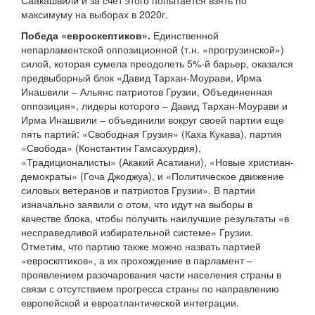
Саакашвили и за счет этого попытается взять по
максимуму на выборах в 2020г.
Победа «евроскептиков».
Единственной
непарламентской оппозиционной (т.н. «прогрузинской»)
силой, которая сумела преодолеть 5%-й барьер, оказался
предвыборный блок «Давид Тархан-Моурави, Ирма
Инашвили – Альянс патриотов Грузии, Объединенная
оппозиция», лидеры которого – Давид Тархан-Моурави и
Ирма Инашвили – объединили вокруг своей партии еще
пять партий: «Свободная Грузия» (Каха Кукава), партия
«Свобода» (Константин Гамсахурдия),
«Традиционалисты» (Акакий Асатиани), «Новые христиан-
демократы» (Гоча Джоджуа), и «Политическое движение
силовых ветеранов и патриотов Грузии». В партии
изначально заявили о отом, что идут на выборы в
качестве блока, чтобы получить наилучшие результаты «в
несправедливой избирательной системе» Грузии.
Отметим, что партию также можно назвать партией
«евроскптиков», а их прохождение в парламент –
проявлением разочарования части населения страны в
связи с отсутствием прогресса страны по направлению
европейской и евроатлантической интеграции.