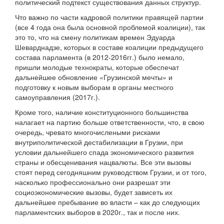
политический подтекст существования данных структур.
Что важно по части кадровой политики правящей партии
(все 4 года она была основной проблемой коалиции), так
это то, что на смену политикам времен Эдуарда
Шеварднадзе, которых в составе коалиции предыдущего
состава парламента (в 2012-2016гг.) было немало,
пришли молодые технократы, которые обеспечат
дальнейшее обновление «Грузинской мечты» и
подготовку к новым выборам в органы местного
самоуправления (2017г.).
Кроме того, наличие конституционного большинства
налагает на партию больше ответственности, что, в свою
очередь, чревато многочислеными рисками
внутриполитической дестабилизации в Грузии, при
условии дальнейшего спада экономического развития
страны и обесценивания нацвалюты. Все эти вызовы
стоят перед сегодняшним руководством Грузии, и от того,
насколько профессионально они разрешат эти
социоэкономические вызовы, будет зависеть их
дальнейшее пребывание во власти – как до следующих
парламентских выборов в 2020г., так и после них.