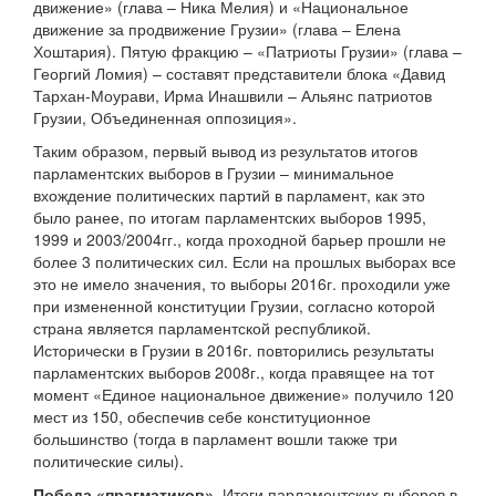
движение» (глава – Ника Мелия) и «Национальное
движение за продвижение Грузии» (глава – Елена
Хоштария). Пятую фракцию – «Патриоты Грузии» (глава –
Георгий Ломия) – составят представители блока «Давид
Тархан-Моурави, Ирма Инашвили – Альянс патриотов
Грузии, Объединенная оппозиция».
Таким образом, первый вывод из результатов итогов
парламентских выборов в Грузии – минимальное
вхождение политических партий в парламент, как это
было ранее, по итогам парламентских выборов 1995,
1999 и 2003/2004гг., когда проходной барьер прошли не
более 3 политических сил. Если на прошлых выборах все
это не имело значения, то выборы 2016г. проходили уже
при измененной конституции Грузии, согласно которой
страна является парламентской республикой.
Исторически в Грузии в 2016г. повторились результаты
парламентских выборов 2008г., когда правящее на тот
момент «Единое национальное движение» получило 120
мест из 150, обеспечив себе конституционное
большинство (тогда в парламент вошли также три
политические силы).
Победа «прагматиков».
Итоги парламентских выборов в