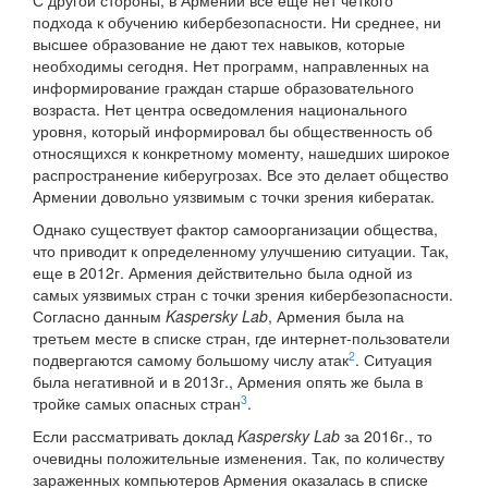
С другой стороны, в Армении все еще нет четкого
подхода к обучению кибербезопасности. Ни среднее, ни
высшее образование не дают тех навыков, которые
необходимы сегодня. Нет программ, направленных на
информирование граждан старше образовательного
возраста. Нет центра осведомления национального
уровня, который информировал бы общественность об
относящихся к конкретному моменту, нашедших широкое
распространение киберугрозах. Все это делает общество
Армении довольно уязвимым с точки зрения кибератак.
Однако существует фактор самоорганизации общества,
что приводит к определенному улучшению ситуации. Так,
еще в 2012г. Армения действительно была одной из
самых уязвимых стран с точки зрения кибербезопасности.
Согласно данным
Kaspersky Lab
, Армения была на
третьем месте в списке стран, где интернет-пользователи
2
подвергаются самому большому числу атак
. Ситуация
была негативной и в 2013г., Армения опять же была в
3
тройке самых опасных стран
.
Если рассматривать доклад
Kaspersky Lab
за 2016г., то
очевидны положительные изменения. Так, по количеству
зараженных компьютеров Армения оказалась в списке