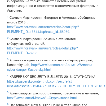
кибератаки не только являются источником утечки
информации, но и становятся экономическим фактором в
Армении.
1
Самвел Мартиросян, Интернет в Армении: обобщение
итогов 2016г.
http://www.noravank.am/arm/articles/detail.php?
ELEMENT_ID=15344&sphrase_id=58069
.
2
Самвел Мартиросян, Армения становится
киберуязвимой страной,
http://www.noravank.am/rus/articles/detail.php?
ELEMENT_ID=6268
.
3
Армения – одна из самых опасных кибертерриторий,
Kaspersky Lab,
http://www.banman.am/2013/12/Armenia-
cyber-danger-Kaspersky.html
.
4
KASPERSKY SECURITY BULLETIN 2016: СТАТИСТИКА
https://kasperskycontenthub.com/securelist-
russia/files/2016/12/KASPERSKY_SECURITY_BULLETIN_2016_Sta
5
Криптовирусы: распространение, пресечение и лечение,
http://vavati.am/AM/news/6-Cryptoviruses.html
6
Ransomware: Now a Billion Dollar a Year Crime and