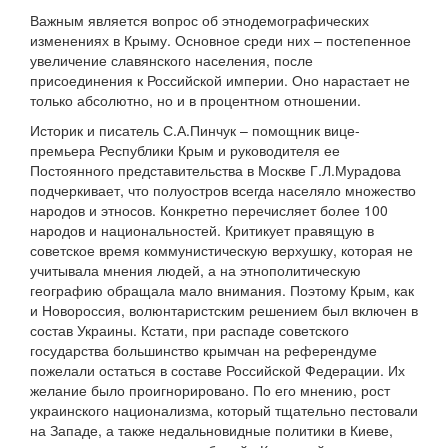
Важным является вопрос об этнодемографических
изменениях в Крыму. Основное среди них – постепенное
увеличение славянского населения, после
присоединения к Российской империи. Оно нарастает не
только абсолютно, но и в процентном отношении.
Историк и писатель С.А.Пинчук – помощник вице-
премьера Республики Крым и руководителя ее
Постоянного представительства в Москве Г.Л.Мурадова
подчеркивает, что полуостров всегда населяло множество
народов и этносов. Конкретно перечисляет более 100
народов и национальностей. Критикует правящую в
советское время коммунистическую верхушку, которая не
учитывала мнения людей, а на этнополитическую
географию обращала мало внимания. Поэтому Крым, как
и Новороссия, волюнтаристским решением был включен в
состав Украины. Кстати, при распаде советского
государства большинство крымчан на референдуме
пожелали остаться в составе Российской Федерации. Их
желание было проигнорировано. По его мнению, рост
украинского национализма, который тщательно пестовали
на Западе, а также недальновидные политики в Киеве,