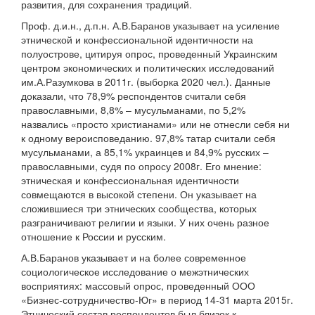
развития, для сохранения традиций.
Проф. д.и.н., д.п.н. А.В.Баранов указывает на усиление
этнической и конфессиональной идентичности на
полуострове, цитируя опрос, проведенный Украинским
центром экономических и политических исследований
им.А.Разумкова в 2011г. (выборка 2020 чел.). Данные
доказали, что 78,9% респондентов считали себя
православными, 8,8% – мусульманами, по 5,2%
назвались «просто христианами» или не отнесли себя ни
к одному вероисповеданию. 97,8% татар считали себя
мусульманами, а 85,1% украинцев и 84,9% русских –
православными, судя по опросу 2008г. Его мнение:
этническая и конфессиональная идентичности
совмещаются в высокой степени. Он указывает на
сложившиеся три этнических сообщества, которых
разграничивают религии и языки. У них очень разное
отношение к России и русским.
А.В.Баранов указывает и на более современное
социологическое исследование о межэтнических
восприятиях: массовый опрос, проведенный ООО
«Бизнес-сотрудничество-Юг» в период 14-31 марта 2015г.
Этнический состав респондентов был близок к