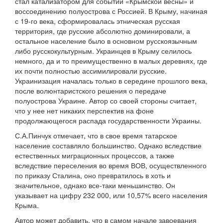
стал катализатором для событий «Крымской весны» и
воссоединению полуострова с Россией. В Крыму, начиная
с 19-го века, сформировалась этническая русская
территория, где русские абсолютно доминировали, а
остальное население было в основном русскоязычным
либо русскокультурным. Украинцев в Крыму селилось
немного, да и то преимущественно в малых деревнях, где
их почти полностью ассимилировали русские.
Украинизация началась только в середине прошлого века,
после волюнтаристского решения о передаче
полуострова Украине. Автор со своей стороны считает,
что у нее нет никаких перспектив на фоне
продолжающегося распада государственности Украины.
С.А.Пинчук отмечает, что в свое время татарское
население составляло большинство. Однако вследствие
естественных миграционных процессов, а также
вследствие переселения во время ВОВ, осуществленного
по приказу Сталина, оно превратилось в хоть и
значительное, однако все-таки меньшинство. Он
указывает на цифру 232 000, или 10,57% всего населения
Крыма.
Автор может добавить, что в самом начале завоевания