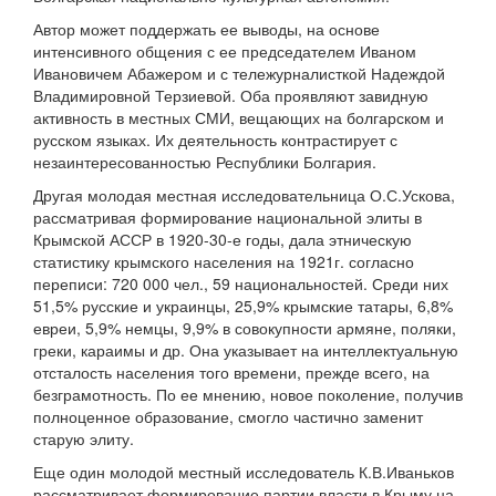
Автор может поддержать ее выводы, на основе
интенсивного общения с ее председателем Иваном
Ивановичем Абажером и с тележурналисткой Надеждой
Владимировной Терзиевой. Оба проявляют завидную
активность в местных СМИ, вещающих на болгарском и
русском языках. Их деятельность контрастирует с
незаинтересованностью Республики Болгария.
Другая молодая местная исследовательница О.С.Ускова,
рассматривая формирование национальной элиты в
Крымской АССР в 1920-30-е годы, дала этническую
статистику крымского населения на 1921г. согласно
переписи: 720 000 чел., 59 национальностей. Среди них
51,5% русские и украинцы, 25,9% крымские татары, 6,8%
евреи, 5,9% немцы, 9,9% в совокупности армяне, поляки,
греки, караимы и др. Она указывает на интеллектуальную
отсталость населения того времени, прежде всего, на
безграмотность. По ее мнению, новое поколение, получив
полноценное образование, смогло частично заменит
старую элиту.
Еще один молодой местный исследователь К.В.Иваньков
рассматривает формирование партии власти в Крыму на