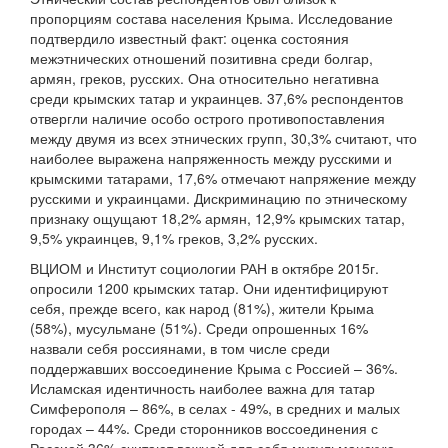
пропорциям состава населения Крыма. Исследование
подтвердило известный факт: оценка состояния
межэтнических отношений позитивна среди болгар,
армян, греков, русских. Она относительно негативна
среди крымских татар и украинцев. 37,6% респондентов
отвергли наличие особо острого противопоставления
между двумя из всех этнических групп, 30,3% считают, что
наиболее выражена напряженность между русскими и
крымскими татарами, 17,6% отмечают напряжение между
русскими и украинцами. Дискриминацию по этническому
признаку ощущают 18,2% армян, 12,9% крымских татар,
9,5% украинцев, 9,1% греков, 3,2% русских.
ВЦИОМ и Институт социологии РАН в октябре 2015г.
опросили 1200 крымских татар. Они идентифицируют
себя, прежде всего, как народ (81%), жители Крыма
(58%), мусульмане (51%). Среди опрошенных 16%
назвали себя россиянами, в том числе среди
поддержавших воссоединение Крыма с Россией – 36%.
Исламская идентичность наиболее важна для татар
Симферополя – 86%, в селах - 49%, в средних и малых
городах – 44%. Среди сторонников воссоединения с