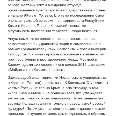
основе местных элит и внедрение структур
организованной преступности в государственные органы
в начале 90-х лет ХХ века. Его тема исследования была
очень актуальной во время принадлежности Республики
Крым к Украине. После «Крымской весны» ее
актуальность постепенно теряется и скоро исчезнет.
Актуальным также является вопрос возникновения
самостоятельной украинской нации и самосознания в
рамках средневековой Речи Посполиты и потом империи
Габсбургов. Он имеет прямое отношение к этническому
противостоянию и противоречиям между Москвой и
Киевом, достигших своего пика в начале 2014г., во время
«Майдана» и «Крымской весны».
Завкафедрой византинистики Ягелоньского университета
в Кракове (Польша), проф. д.г.н. Х.Ковальска-Стус считает
частью России не только Крым, а всю Украину, в том
числе Киев и Львов. Она подчеркивает, что утверждает
это не как политик, а как культуролог. По ее мнению, на
востоке Польша граничит только с православной русской
культурой. Потом уже, по политическим и династическим
причинам, ситуация поменялась кардинальным образом.