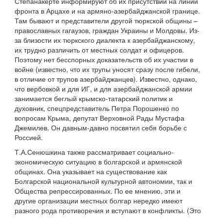
Степанакерте информируют об их присутствии на линии
фронта в Арцахе и на армяно-азербайджанской границе.
Там бывают и представители другой тюркской общины –
православных гагаузов, граждан Украины и Молдовы. Из-
за близости их тюркского диалекта к азербайджанскому,
их трудно различить от местных солдат и офицеров.
Поэтому нет бесспорных доказательств об их участии в
войне (известно, что их трупы уносят сразу после гибели,
в отличие от трупов азербайджанцев). Известно, однако,
что вербовкой и для ИГ, и для азербайджанской армии
занимается беглый крымско-татарский политик и
духовник, спецпредставитель Петра Порошенко по
вопросам Крыма, депутат Верховной Рады Мустафа
Джемилев. Он давным-давно посвятил себя борьбе с
Россией.
Т.А.Сенюшкина также рассматривает социально-
экономическую ситуацию в болгарской и армянской
общинах. Она указывает на существование как
Болгарской национальной культурной автономии, так и
Общества репрессированных. По ее мнению, эти и
другие организации местных болгар нередко имеют
разного рода противоречия и вступают в конфликты. (Это