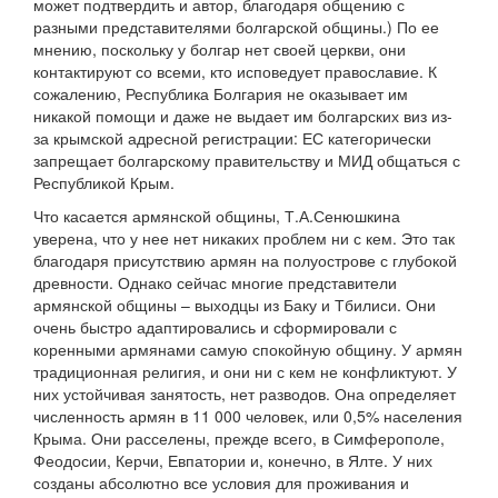
может подтвердить и автор, благодаря общению с
разными представителями болгарской общины.) По ее
мнению, поскольку у болгар нет своей церкви, они
контактируют со всеми, кто исповедует православие. К
сожалению, Республика Болгария не оказывает им
никакой помощи и даже не выдает им болгарских виз из-
за крымской адресной регистрации: ЕС категорически
запрещает болгарскому правительству и МИД общаться с
Республикой Крым.
Что касается армянской общины, Т.А.Сенюшкина
уверена, что у нее нет никаких проблем ни с кем. Это так
благодаря присутствию армян на полуострове с глубокой
древности. Однако сейчас многие представители
армянской общины – выходцы из Баку и Тбилиси. Они
очень быстро адаптировались и сформировали с
коренными армянами самую спокойную общину. У армян
традиционная религия, и они ни с кем не конфликтуют. У
них устойчивая занятость, нет разводов. Она определяет
численность армян в 11 000 человек, или 0,5% населения
Крыма. Они расселены, прежде всего, в Симферополе,
Феодосии, Керчи, Евпатории и, конечно, в Ялте. У них
созданы абсолютно все условия для проживания и