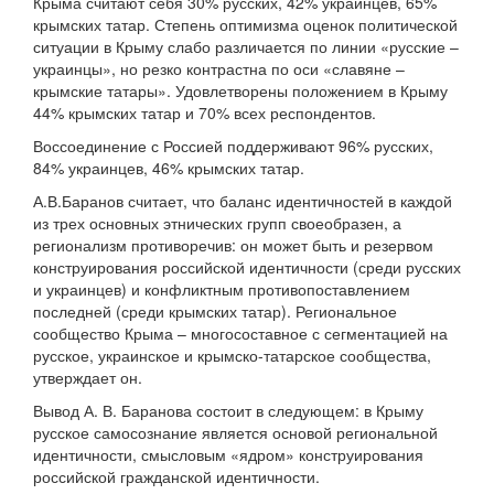
Крыма считают себя 30% русских, 42% украинцев, 65%
крымских татар. Степень оптимизма оценок политической
ситуации в Крыму слабо различается по линии «русские –
украинцы», но резко контрастна по оси «славяне –
крымские татары». Удовлетворены положением в Крыму
44% крымских татар и 70% всех респондентов.
Воссоединение с Россией поддерживают 96% русских,
84% украинцев, 46% крымских татар.
А.В.Баранов считает, что баланс идентичностей в каждой
из трех основных этнических групп своеобразен, а
регионализм противоречив: он может быть и резервом
конструирования российской идентичности (среди русских
и украинцев) и конфликтным противопоставлением
последней (среди крымских татар). Региональное
сообщество Крыма – многосоставное с сегментацией на
русское, украинское и крымско-татарское сообщества,
утверждает он.
Вывод А. В. Баранова состоит в следующем: в Крыму
русское самосознание является основой региональной
идентичности, смысловым «ядром» конструирования
российской гражданской идентичности.