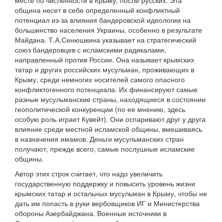
месте по численности в Крыму, после русских. Эта
община несет в себе определенный конфликтный
потенциал из-за влияния бандеровской идеологии на
большинство населения Украины, особенно в результате
Майдана. Т.А.Сенюшкина указывает на стратегический
союз бандеровцев с исламскими радикалами,
направленный против России. Она называет крымских
татар и других российских мусульман, проживающих в
Крыму, среди немногих носителей самого опасного
конфликтогенного потенциала. Их финансируют самые
разные мусульманские страны, находящиеся в состоянии
геополитической конкуренции (по ее мнению, здесь
особую роль играет Кувейт). Они оспаривают друг у друга
влияние среди местной исламской общины, вмешиваясь
в назначения имамов. Деньги мусульманских стран
получают, прежде всего, самые послушные исламские
общины.
Автор этих строк считает, что надо увеличить
государственную поддержку и повысить уровень жизни
крымских татар и остальных мусульман в Крыму, чтобы не
дать им попасть в руки вербовщиков ИГ и Министерства
обороны Азербайджана. Военные источники в