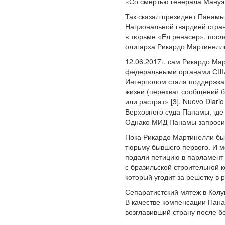
«Со смертью генерала Мануэл
Так сказал президент Панамы
Национальной гвардией страны
в тюрьме «Ел ренасер», посл
олигарха Рикардо Мартинелли
12.06.2017г. сам Рикардо Мар
федеральными органами США,
Интерполом стала поддержка
жизни (перехват сообщений б
или растрат» [3]. Nuevo Diar
Верховного суда Панамы, где
Однако МИД Панамы запросил
Пока Рикардо Мартинелли был
тюрьму бывшего первого. И м
подали петицию в парламент
с бразильской строительной
который угодит за решетку в 
Сепаратистский мятеж в Колу
В качестве компенсации Пана
возглавивший страну после бе