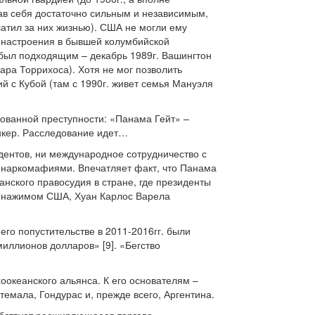
овав себя достаточно сильным и независимым,
тил за них жизнью). США не могли ему
е настроения в бывшей колумбийской
 был подходящим – декабрь 1989г. Вашингтон
ара Торрихоса). Хотя не мог позволить
 с Кубой (там с 1990г. живет семья Мануэля
зованной преступности: «Панама Гейт» –
нкер. Расследование идет…
ентов, ни международное сотрудничество с
с наркомафиями. Впечатляет факт, что Панама
нского правосудия в стране, где президенты
од нажимом США, Хуан Карлос Варела
го попустительстве в 2011-2016гг. были
иллионов долларов» [9]. «Бегство
оокеанского альянса. К его основателям –
темала, Гондурас и, прежде всего, Аргентина.