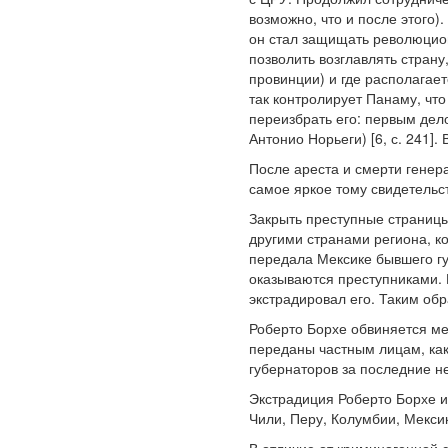
возможно, что и после этого)
он стал защищать революцио
позволить возглавлять стран
провинции) и где располагае
так контролирует Панаму, чт
переизбрать его: первым дел
Антонио Норьеги) [6, с. 241]
После ареста и смерти генер
самое яркое тому свидетель
Закрыть преступные страницы
другими странами региона, к
передала Мексике бывшего гу
оказываются преступниками. 
экстрадировал его. Таким обр
Роберто Борхе обвиняется ме
переданы частным лицам, как
губернаторов за последние не
Экстрадиция Роберто Борхе и
Чили, Перу, Колумбии, Мексик