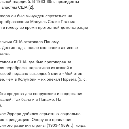
ьной гвардией. В 1983-89гг. президенты
 властям США [2].
говора он был вынужден спрятаться на
стр образования Мануэль Солис Пальма.
 в голову во время протестной демонстрации
дивизия США атаковала Панаму.
 Долгие годы, после окончания активных
раны.
тавлен в США, где был приговорен за
для переброски наркотиков из южной в
в своей недавно вышедшей книге «Мой отец
, чем в Колумбии – их опекал Норьега [5, с.
айти средства для вооружения и содержания
аний. Так было и в Панаме. На
.
хос Эррера добился серьезных социально-
ную юрисдикцию. Опору его правления
имого развития страны (1903-1989гг.), когда