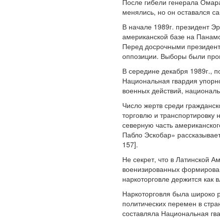
После гибели генерала Омара
менялись, но он оставался с
В начале 1989г. президент Э
американской базе на Панамс
Перед досрочными президент
оппозиции. Выборы были про
В середине декабря 1989г., 
Национальная гвардия упорно
военных действий, националь
Число жертв среди гражданск
торговлю и транспортировку н
северную часть американског
Пабло Эскобар» рассказывает,
157].
Не секрет, что в Латинской 
военизированных формирован
наркоторговле держится как 
Наркоторговля была широко р
политических перемен в стра
составляла Национальная гвар