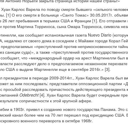
я Антонио Норьеги закрыта страница истории нашей страны!»
 Хуан Карлос Варела по поводу смерти бывшего «сильного челове
. [1] О его смерти в больнице «Санто Томас» 30.05.2017г. объявил
е 26 лет пребывания в тюрьмах США и Франции [1]. Его отправили 
 против Мартина Торрихоса, сына Омара Торрихоса, символа незав
тинелли, как сообщает испаноязычная газета Nuevo Diario (котору
 недалеко от своего дома в соседнем с Майами городе Корал Ге
 предполагаемых «преступлений против неприкосновенности тайны
ез санкции суда)», а также «преступлений против государственно
io сообщает, что «международный ордер на арест Мартинелли был в
 власти расследуют дело о предполагаемом незаконном перехвате
о США о выдаче Мартинелли еще в сентябре 2016г.» [3].
 президентом в периоде 2009-2014гг., Хуан Карлос Варела был в
ожет за ним последовать: представители оппозиционной партии «
 с просьбой расследовать причастность действующего президента
 компанией
Odebrecht
[4]. Хуан Карлос Варела будет очередным пр
результате сопричастности к этой крупной афере.
мбии в 1903г. привел к созданию нового государства Панама. Эт
мский канал более чем на 70 лет перешел под юрисдикцию США. 
скровного военного переворота в октябре 1968г.