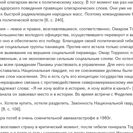
ой олигархии вели к политическому хаосу. В тот момент как раз н
радорского поведения правящих олигархических слоев. Они уже не
ях быстрой радикализации народных масс. Поэтому командование 
 политической власти [6, с. 240].
ния – левое и правое, возглавлявшиеся, соответственно, Омаром
 большинство молодого офицерства, осуществившего переворот и 
 оно и обеспечило его победу. Благодаря своей политической гибк
е социальные группы панамцев. Против него встала только олиг
 ее выживание на вершине социальной пирамиды. Омар Торрихос п
женным, а не экономически сильным социальным слоям. Он хотел 
бы всем гражданам Панамы участвовать в управлении. Для него о
ставалась Национальная гвардия, но ее союзниками должны были в
ие слои населения. Это и есть суть его концепции государства на
 неразрывно связана с противодействием североамериканскому им
длежат слова: «Я не хочу войти в историю, я хочу войти в канал!» [
анала он завоевал место и в истории. Во время встречи с Фиделем 
н. Хотели купить, хотели разделить. Законность Национальной гвар
8, с. 106].
а погиб в очень сомнительной авиакатастрофе в 1983г.
возглавил страну в критический момент, после гибели генерала То
ство и в первые годы нахождения на посту командующего Национал