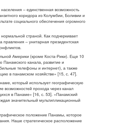
 населения – единственная возможность
ранзитного коридора из Колумбии, Боливии и
ультате социального обеспечения огромного
ь нормальной страной. Как подчеркивает
а правления – унитарная президентская
конфликтов.
льной Америки (кроме Коста-Рики). Еще 10
ю Панамского канала, развитие и
бильные телефоны и интернет), а также
ию в панамском хозяйстве» [15, с. 47].
наме, который использует географическую
ие возможностей прохода через канал
ихся в Панаме» [16, с. 53]. «Панамский
рождая значительный мультипликационный
еографическое положение Панамы, которое
вания. Наше стратегическое расположение