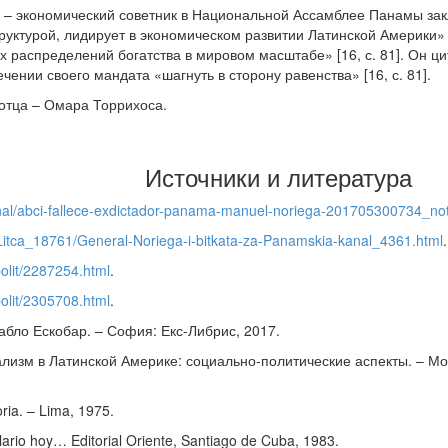
– экономический советник в Национальной Ассамблее Панамы зак
уктурой, лидирует в экономическом развитии Латинской Америки» [
х распределений богатства в мировом масштабе» [16, с. 81]. Он 
чении своего мандата «шагнуть в сторону равенства» [16, с. 81].
 отца – Омара Торрихоса.
Источники и литература
onal/abci-fallece-exdictador-panama-manuel-noriega-201705300734_not
Litca_18761/General-Noriega-i-bitkata-za-Panamskia-kanal_4361.html
.
olit/2287254.html
.
olit/2305708.html
.
абло Ескобар. – София: Екс-Либрис, 2017.
кализм в Латинской Америке: социально-политические аспекты. – 
oria. – Lima, 1975.
lario hoy… Editorial Oriente, Santiago de Cuba, 1983.