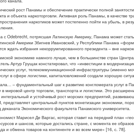
ого канала.
ческий рост Панамы и обеспечение практически полной занятости
кта и объекта наркоторговли. Активная роль Панамы, в качестве т
пространения наркотиков может постепенно пойти на убыль, в рез
еления.
ра с Odebrecht, потрясшая Латинскую Америку, Панама может стат
тинской Америки Збигнев Ивановский, у Республики Панама «форм
ается ждать избрания некоррумпированного президента – вне нарко
амской экономике намного лучше, чем в большинстве стран Центра
атель Артур Грущак констатировал, что «инвестиции в модернизаци
ических услуг, телекоммуникационной инфраструктуры (именно мо
слуг в сфере логистики, капиталовложений создали хорошую ситуац
ала… – фундаментальный шаг к развитию конгломерата услуг в Па
 в мировой центр торговли, транспорта и логистики. Это расширен
, интегральный и устойчивый рост морских предприятий, развивающ
П, представляет центральный пунктов монетизации экономики, по
од деканата Экономического факультета Панамского университета.
ономист Марисел Де Варгас, которая ставит на передний план «г
есурсов и шансов, которые достались стране, с момента ее образо
да и обмена товаров на континенте и во всем мире» [16, с. 78].