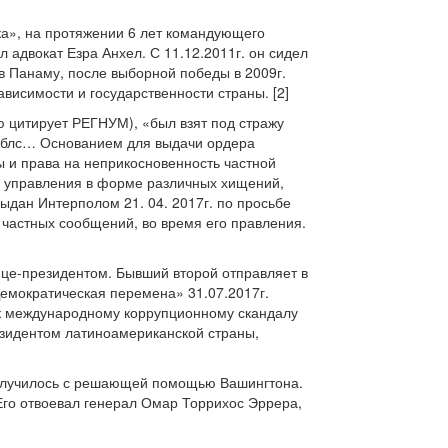
ка», на протяжении 6 лет командующего
 адвокат Езра Анхел. С 11.12.2011г. он сидел
в Панаму, после выборной победы в 2009г.
исимости и государственности страны. [2]
ю цитирует РЕГНУМ), «был взят под стражу
йблс… Основанием для выдачи ордера
 и права на неприкосновенность частной
го управления в форме различных хищений,
ыдан Интерполом 21. 04. 2017г. по просьбе
 частных сообщений, во время его правления.
ице-президентом. Бывший второй отправляет в
Демократическая перемена» 31.07.2017г.
 к международному коррупционному скандалу
езидентом латиноамериканской страны,
о случилось с решающей помощью Вашингтона.
Его отвоевал генерал Омар Торрихос Эррера,