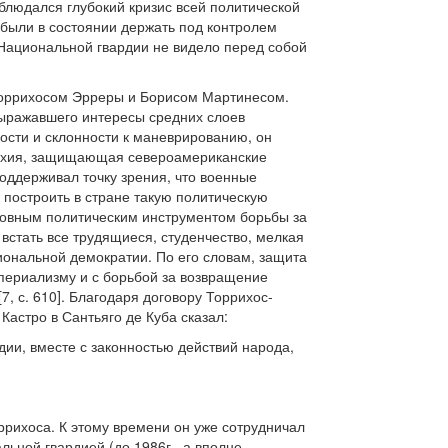
аблюдался глубокий кризис всей политической
 были в состоянии держать под контролем
Национальной гвардии не видело перед собой
 Торрихосом Эрреры и Борисом Мартинесом.
выражавшего интересы средних слоев
ости и склонности к маневрированию, он
архия, защищающая североамериканские
оддерживал точку зрения, что военные
построить в стране такую политическую
сновным политическим инструментом борьбы за
стать все трудящиеся, студенчество, мелкая
циональной демократии. По его словам, защита
периализму и с борьбой за возвращение
7, с. 610]. Благодаря договору Торрихос-
Кастро в Сантьяго де Куба сказал:
дии, вместе с законностью действий народа,
ррихоса. К этому времени он уже сотрудничал
ьной гвардией (до 1986г., а вполне