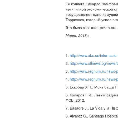
Ее коллега Едуардо Ламфрей 
нетипичной экономической стр
«осуществляет одно из худши
Торрихоса, который успел в те
Эта была заветная мечта его
Март, 2018г.
1.
http://www.abc.es/internaci
2.
http://www.offnews.bg/news/
3.
http://www.regnum.ru/news/p
4.
http://www.regnum.ru/news/p
5. Ескобар Х.П., Моят баща П
6. Коларов Г.И., Левый ради
ФСБ, 2012.
7. Basadre J., La Vida y la Hist
8. Alvarez G., Santiago Hospita