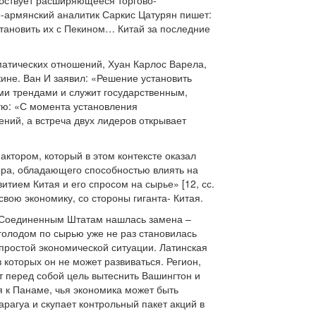
обствует расширяющееся торгово-
о-армянский аналитик Саркис Цатурян пишет:
тановить их с Пекином… Китай за последние
оматических отношений, Хуан Карлос Варела,
ине. Ван И заявил: «Решение установить
ми трендами и служит государственным,
тю: «С момента установления
ний, а встреча двух лидеров открывает
ктором, который в этом контексте оказал
тора, обладающего способностью влиять на
итием Китая и его спросом на сырье» [12, сс.
свою экономику, со стороны гиганта- Китая.
 «Соединенным Штатам нашлась замена –
олодом по сырью уже не раз становилась
простой экономической ситуации. Латинская
 которых он не может развиваться. Регион,
т перед собой цель вытеснить Вашингтон и
я к Панаме, чья экономика может быть
рагуа и скупает контрольный пакет акций в