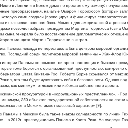
. Никто в Ленгли и в Белом доме не простил ему измену: почувств
нные преобразования, начатые Омаром Торрихосом (который запла
у, которую сами создали (провоцируя и финансируя сепаратистски
тся их ключевая военная база. Момент для американской агрессии
о даже позволил избрать президентом Мартина Торрихоса (сына Ом
ом сына генерала было восстановление дипломатических отношений
. Второго мандата Мартин Торрихос не выиграл.
ала Панама никогда не переставала быть центром мировой органи
ство. Последний среди политиков мировой величины – Жан-Клод Ю
 истории Панамы не поможет ни арест настоящих и бывших презид
оторые тоже борются с организованной преступностью, конкретно 
бернатора штата Кинтана-Роо. Роберто Борхе скрывался от мексика
Решил, что там будет чувствовать себя в безопасности. Однако п
азом, как минимум, отложив или избежав собственного ареста.
ксиканской прокуратурой в «коррупционных преступлениях». «При е
 минимум, 250 объектов государственной собственности на сотни м
сколько лет в Мексике имеет массовый характер» [9].
з Панамы в Мексику была также знаком солидарности по линии Тих
е – в 2012г. присоединились Панама и Коста-Рика. На очереди Гва