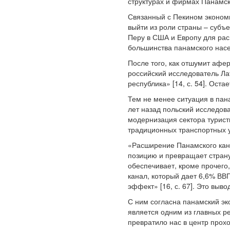
структурах и фирмах Панамск
Связанный с Пекином экономи
выйти из роли страны – субъе
Перу в США и Европу для рас
большинства панамского нас
После того, как отшумит афе
российский исследователь Ла
республика» [14, с. 54]. Ост
Тем не менее ситуация в пан
лет назад польский исследов
модернизация сектора турист
традиционных транспортных у
«Расширение Панамского кан
позицию и превращает страну
обеспечивает, кроме прочего
канал, который дает 6,6% ВВ
эффект» [16, с. 67]. Это выв
С ним согласна панамский эк
является одним из главных р
превратило нас в центр прохо