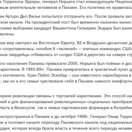
 Торрихоса Эрреры, генерал Норьега стал командующим Национал
амым влиятельным человеком в Панаме. Его политика не нравилась
рик Артуро Дел Валье попытался отстранить его. После провала за
ком канале. На президентский пост был временно назначен мини
скими выборами кандидат Вашингтона Гильермо Эндара был ранен
валены.
пока мир смотрел на Восточную Европу, 82-я Воздушно-десантная 
 сопротивлялась: погибли 9 «тюленей» – элитных коммандос США.
ные гвардейцы отбивались от солдат США в джунглях на севере ст
ого населения Панамы превысило 2000. Норьега был пойман и дос
аркотиков. В 1983-89гг. Панама превратилась в транзитный пункт 
о континента. Хуан Пабло Эскобар – сын известного наркобарона 
 как он и его семья чувствовали себя в Панаме намного комфортнее
Америке революции связаны с торговлей наркотиками. Это способ н
ий и для финансирования революционных социальных преобразов
власть в Венесуэле, так и левые партизанские формации в Колумбии
аспространена в Панаме и до октября 1968г. Генерал Омар Торри
не и положил начало переходу Панамского канала под националь
дия, которая всегда брала власть в течение всего периода независ