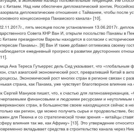
ситуации, в экономике налицо положительные тенденции. Им спос
о с Китаем. Над ним обеспечен дипломатический зонтик. Российск
азорвала дипломатические отношения с Тайванем, чтобы после ус
основного концессионера Панамского канала» [10].
-22.11.2017г., пять месяцев после установления 13.06.2017г. дипл
дарственного Совета КНР Ван И, открыли посольство Панамы в Пек
 Китаем президентом Варелы находится в согласии с исторически
тересам Панамы». [9] Ван И также добавил оптимизма своему гос
аблюдается ежедневный прогресс в развитии двусторонних отноше
11].
ица Ана Тереса Гутьеррес дель Сид указывает, что «глобальным фа
ион, стал азиатский экономический рост, превративший Китай в ак
оцессы. Экономический рост многих стран в регионе связан с разв
енькая страна, как Панама, уже чувствует благотворное влияние на 
к Сергей Мануков пишет, что, к счастью для латиноамериканцев,
исчерпаемыми финансовыми и людскими ресурсами и неутолимым г
ериканских стран, в большинстве своем находящихся сейчас в не
олько как регион, где можно получить сырье и продовольствие, без
жен для Пекина и со стратегической точки зрения – китайцы ставя
сферу влияния так же, как Африку» [13]. Это утверждение относитс
овременно вкладывает средства в строительство канала через Ника