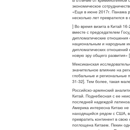
В отличие от криминогенной 
экономическое сотрудничеств
«Еще в июне 2017г. Панама р
несколько лет превратился в 
] Во время визита в Китай 16
вместе с председателем Госу
дипломатические отношения с
национальным и народным ин
дипломатических отношений н
новую эру общего развития» [
Мексиканская исследовательн
значительное влияние на рег
глобальные и региональные пр
31-32]. Тем более, такая мал
Российско-армянский аналити
Китай. Поднебесная с ее не
последней надеждой латиноам
Америка интересна Китаю не т
находящийся рядом с США, ва
превратить континент в свою 
поглощена Китаем. Пекин одн