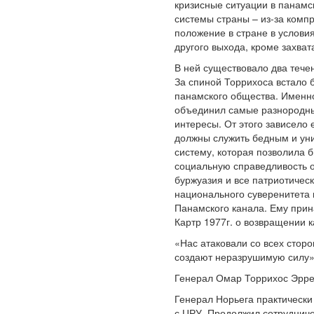
кризисные ситуации в панамск
системы страны – из-за комп
положение в стране в услови
другого выхода, кроме захвата
В ней существовало два тече
За спиной Торрихоса встало
панамского общества. Именно
объединил самые разнородны
интересы. От этого зависело
должны служить бедным и уни
систему, которая позволила 
социальную справедливость о
буржуазия и все патриотическ
национального суверенитета
Панамского канала. Ему прина
Картр 1977г. о возвращении к
«Нас атаковали со всех сторо
создают неразрушимую силу» [
Генерал Омар Торрихос Эррер
Генерал Норьега практически 
с ЦРУ. Продолжил сотрудниче