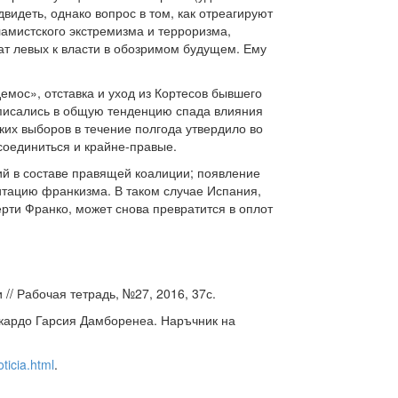
видеть, однако вопрос в том, как отреагируют
амистского экстремизма и терроризма,
ат левых к власти в обозримом будущем. Ему
мос», отставка и уход из Кортесов бывшего
писались в общую тенденцию спада влияния
ких выборов в течение полгода утвердило во
соединиться и крайне-правые.
ий в составе правящей коалиции; появление
итацию франкизма. В таком случае Испания,
ерти Франко, может снова превратится в оплот
// Рабочая тетрадь, №27, 2016, 37с.
икардо Гарсия Дамборенеа. Наръчник на
ticia.html
.