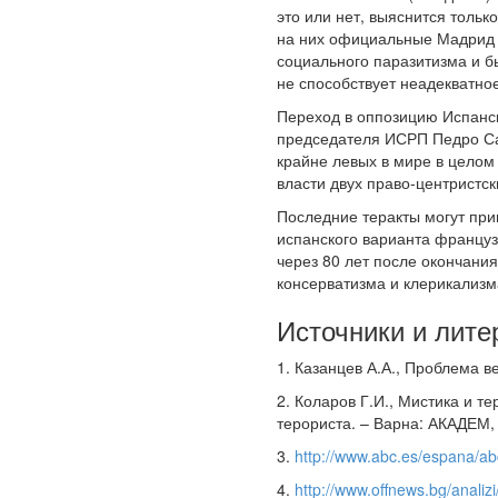
это или нет, выяснится тольк
на них официальные Мадрид 
социального паразитизма и б
не способствует неадекватно
Переход в оппозицию Испанск
председателя ИСРП Педро Са
крайне левых в мире в целом
власти двух право-центристс
Последние теракты могут при
испанского варианта француз
через 80 лет после окончани
консерватизма и клерикализм
Источники и лите
1. Казанцев А.А., Проблема в
2. Коларов Г.И., Мистика и 
терориста. – Варна: АКАДЕМ, 
3.
http://www.abc.es/espana/abc
4.
http://www.offnews.bg/analiz