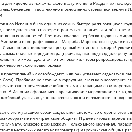
ина для идеологов исламистского наступления в Риаде и их послед
тных беженцев», так отчаянно и озлобленно стремиться вернуть И
м.
кризиса Испания была одним из самых быстро развивающихся круп
, преимущественно в сфере строительств и гигиены, чтобы ответит
дственных мощностей. Поэтому началась вербовка трудовых мигрант
 Америки и в географическом – Магриба. Марокканцы выделялись
. И именно они пополнили преступный контингент, который увеличи
у самых опасных городов мира (происшедшее подтвердило репутац
полиция не имеет достаточно полномочий, чтобы репрессировать п
ток европейского правопорядка.
я преступлений их освобождают, или они успевают отделаться ле
 Сати). Проблема не столько в коррупции, сколько в несовершенст
 религиозно-этническими сообществами, ставящими свои моральн
она. В Испании оформились паразитические марокканские гетто, ж
жамбазкий указывает, что «анклавы и сотни исламистских гнезд п
ся с эксплуатацией своей социальной системы со стороны этой эт
 разнообразные иммигрантские общины. И даже литовцы зарабатыв
го климату, близкого к сахарскому. Только многочисленная, параз
стоит в нескольких десятках километрах) марокканская община ра