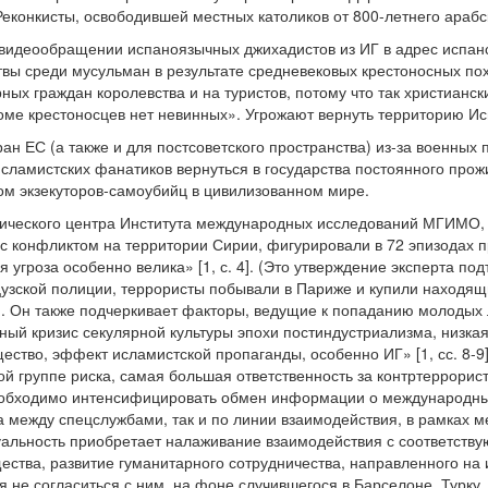
еконкисты, освободившей местных католиков от 800-летнего арабск
 видеообращении испаноязычных джихадистов из ИГ в адрес испанс
вы среди мусульман в результате средневековых крестоносных пох
ых граждан королевства и на туристов, потому что так христианск
оме крестоносцев нет невинных». Угрожают вернуть территорию Ис
ран ЕС (а также и для постсоветского пространства) из-за военных
сламистских фанатиков вернуться в государства постоянного прож
ом экзекуторов-самоубийц в цивилизованном мире.
ического центра Института международных исследований МГИМО, 
 с конфликтом на территории Сирии, фигурировали в 72 эпизодах 
 угроза особенно велика» [1, с. 4]. (Это утверждение эксперта под
узской полиции, террористы побывали в Париже и купили находящ
. Он также подчеркивает факторы, ведущие к попаданию молодых 
вный кризис секулярной культуры эпохи постиндустриализма, низка
ество, эффект исламистской пропаганды, особенно ИГ» [1, сс. 8-9]
ой группе риска, самая большая ответственность за контртеррорис
«необходимо интенсифицировать обмен информации о международных
 между спецслужбами, так и по линии взаимодействия, в рамках меж
уальность приобретает налаживание взаимодействия с соответств
щества, развитие гуманитарного сотрудничества, направленного на
ьзя не согласиться с ним, на фоне случившегося в Барселоне, Турк