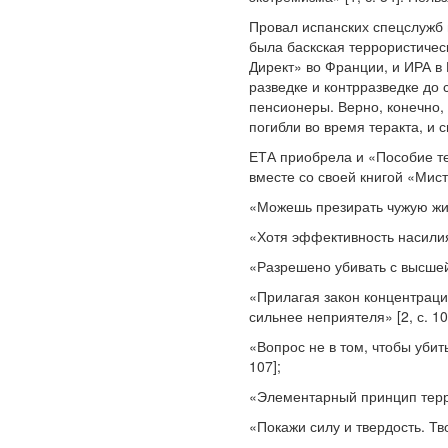
Провал испанских спецслужб 
была баскская террористичес
Директ» во Франции, и ИРА в
разведке и контрразведке до
пенсионеры. Верно, конечно,
погибли во время теракта, и 
ЕТА приобрела и «Пособие те
вместе со своей книгой «Мис
«Можешь презирать чужую жизн
«Хотя эффективность насилия 
«Разрешено убивать с высшей 
«Прилагая закон концентраци
сильнее неприятеля» [2, с. 10
«Вопрос не в том, чтобы убит
107];
«Элементарный принцип терро
«Покажи силу и твердость. Тво