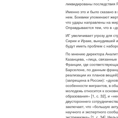
ликвидированы последствия Р
Именно это и было сказано в
нем. Боевики упоминают жерт
что удары направлены на мирн
Оправдываются тем, что в «д
ИГ увеличивает угрозу для ст
Сирии и Ираке, вынудившей и
будут иметь проблем с набор
По мнению директора Аналит
Казанцева, «лица, связанные
Франции, где соответствующая
Барселоне, по данным франц
реализации их планов вещей)
(запрещена в России): «духо
особенности мигрантов, в общ
молодежь относится к основн
образования» [1, с. 32], и 
двустороннего сотрудничества
заключает, что «большую акт
научного и экспертного сооб
экстремизма» [1, с. 34]. Нел