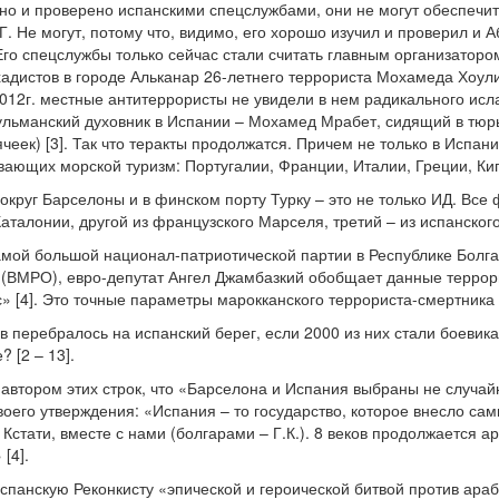
ено и проверено испанскими спецслужбами, они не могут обеспечит
. Не могут, потому что, видимо, его хорошо изучил и проверил и 
Его спецслужбы только сейчас стали считать главным организаторо
хадистов в городе Альканар 26-летнего террориста Мохамеда Хоул
012г. местные антитеррористы не увидели в нем радикального исл
льманский духовник в Испании – Мохамед Мрабет, сидящий в тюр
чеек) [3]. Так что теракты продолжатся. Причем не только в Испан
ивающих морской туризм: Португалии, Франции, Италии, Греции, Ки
округ Барселоны и в финском порту Турку – это не только ИД. Все
 Каталонии, другой из французского Марселя, третий – из испанско
амой большой национал-патриотической партии в Республике Болг
ВМРО), евро-депутат Ангел Джамбазкий обобщает данные террори
» [4]. Это точные параметры марокканского террориста-смертника 
в перебралось на испанский берег, если 2000 из них стали боевик
 [2 – 13].
 автором этих строк, что «Барселона и Испания выбраны не случай
воего утверждения: «Испания – то государство, которое внесло са
Кстати, вместе с нами (болгарами – Г.К.). 8 веков продолжается а
[4].
спанскую Реконкисту «эпической и героической битвой против араб