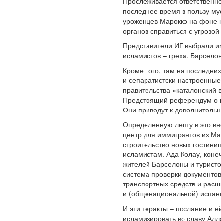
Прослеживается ответственно
последнее время в пользу му
уроженцев Марокко на фоне н
органов справиться с угрозой
Представители ИГ выбрали им
исламистов – греха. Барсело
Кроме того, там на последни
и сепаратистски настроенные
правительства «каталонский
Предстоящий референдум о н
Они приведут к дополнитель
Определенную лепту в это вн
центр для иммигрантов из Ма
строительство новых гостиниц
исламистам. Ада Колау, коне
жителей Барселоны и туристов
система проверки документов
транспортных средств и расш
и (общенациональной) испан
И эти теракты – послание и е
исламизировать во славу Алл