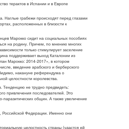
тво терактов в Испании и в Европе
ма. Наглые грабежи происходят перед глазами
ортах, расположенных в близости к
нцев Марокко сидит на социальных пособиях
аться на родину. Причем, по мнению многих
езависимости только стимулирует заселение
щина поддерживает выход Каталонии из
лан Марокко: 2014-2017», в котором
исле, введение арабского и берберского
. Видимо, накануне референдума о
ной целостности королевства.
в. Тенденцию не трудно предвидеть:
ого привлечения последователей. Это
о-паразитических общин. А также увеличение
А, Российской Федерации. Именно они
ториальную целостность страны (удастся ей