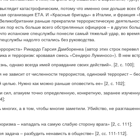
выглядит катастрофическим, потому что именно они дольше всех б
кая организация ЕТА. И «Красные бригады» в Италии, и фракция «
 Великобритании раньше прекратили террористическую деятельност
 сих пор есть больше всего обстрелянных офицеров – в других бол
 что испанские спецслужбы понесли самый тяжелый удар, во время
спецслужбы надолго остались без руководства.
ррориста» Рикардо Гарсия Дамборенеа (автор этих строк перевел и 
тика и терроризм: кровавая смесь «Сендеро Луминосо»). В нем вс
ь, однако всегда имей оправдание своих действий». [2, с. 100];
не зависит от численности террористов, одинокий террорист – бесп
целью. Нужно как можно раньше оповестить ее» [2, с. 102];
и сил, атакуем точно определенную, конкретную, заранее изученн
4];
ь многих, а в том, чтобы многие заметили. Убийство, не разглашенн
ризма – нападать на самую слабую сторону врага» [2, с. 111];
я задача – разбудить ненависть в обществе» [2, сс. 111-112].