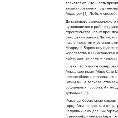
впечатляют. Это и есть прич
замаскированных под «несчас
Андалус» [4]. Любым способо
До мирового экономического 
нуждающихся в рабочих руках
строительства новых произво
отношении района Латинской
наклонностями и установками
Мадрид и Барселону в десятк
королевства в ЕС испанская 
наблюдает за ними – недоста
Очень часто после совершени
Альканаре имам Абделбаки Ес
неспособности справляться с
жизни выше верховенства зак
социальных пособий. Ангел Д
джихада» [4].
Испанцы бессильные справить
город Альхесирас: там живут
непривычному для них горяче
(североафриканский берег от