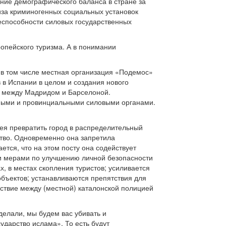
ние демографического баланса в стране за
иза криминогенных социальных установок
еспособности силовых государственных
опейского туризма. А в понимании
 в том числе местная организация «Подемос»
 в Испании в целом и создания нового
е между Мадридом и Барселоной.
ными и провинциальными силовыми органами.
ея превратить город в распределительный
ство. Одновременно она запретила
ется, что на этом посту она содействует
ми мерами по улучшению личной безопасности
х, в местах скопления туристов; усиливается
бъектов; устанавливаются препятствия для
ствие между (местной) каталонской полицией
 делали, мы будем вас убивать и
ударство ислама». То есть будут