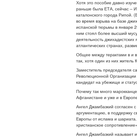
Хотя это пособие давно изуч
раньше была ЕТА, сейчас – ИГ
каталонского города Рипой. (
во время взрыва на базе джи
испанской тюрьмы в январе 2
ним стоял более высший мусу
деятельность джихадистских я
атлантических странах, разв
Общее между терактами в и в
так, хотя один из них житель
Заместитель председателя с
Революционной Организации (
кандидат на убежище и статус
Почему так много марокканце
Афганистане и уже и в Европе?
Ангел Джамбазкий согласен с
аргументацию, в поддержку с
Европы от ислама и шариата. 
христианское сопротивление» 
Ангел Джамбазкий называет и