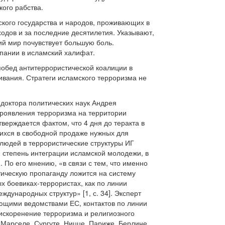
ого рабства.
кого государства и народов, проживающих в
одов и за последние десятилетия. Указывают,
ий мир почувствует большую боль.
пании в исламский халифат.
 побед антитеррористической коалиции в
ивания. Стратеги исламского терроризма не
доктора политических наук Андрея
проявления терроризма на территории
тверждается фактом, что 4 дня до теракта в
ихся в свободной продаже нужных для
людей в террористические структуры ИГ
я степень интеграции исламской молодежи, в
. По его мнению, «в связи с тем, что именно
тическую пропаганду ложится на систему
 боевиках-террористах, как по линии
дународных структур» [1, с. 34]. Эксперт
ующими ведомствами ЕС, контактов по линии
 искоренение терроризма и религиозного
у, Марселе, Сургуте, Ницце, Париже, Берлине…