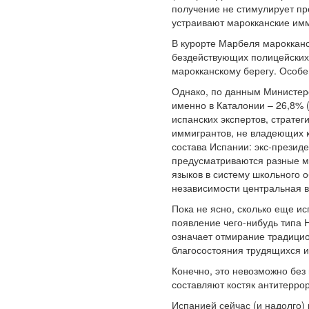
получение не стимулирует пр
устраивают марокканские им
В курорте Марбеля марокканс
бездействующих полицейских.
марокканскому берегу. Особе
Однако, по данным Министерс
именно в Каталонии – 26,8% (
испанских экспертов, стратег
иммигрантов, не владеющих к
состава Испании: экс-президе
предусматриваются разные ме
языков в систему школьного о
независимости центральная в
Пока не ясно, сколько еще и
появление чего-нибудь типа 
означает отмирание традицио
благосостояния трудящихся и
Конечно, это невозможно без
составляют костяк антитерро
Испанией сейчас (и надолго)