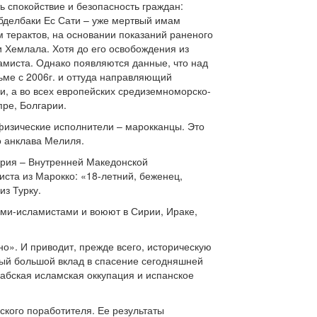
ь спокойствие и безопасность граждан:
Абделбаки Ес Сати – уже мертвый имам
м терактов, на основании показаний раненого
и Хемлала. Хотя до его освобождения из
амиста. Однако появляются данные, что над
ьме с 2006г. и оттуда направляющий
ии, а во всех европейских средиземноморско-
пре, Болгарии.
 физические исполнители – марокканцы. Это
го анклава Мелиля.
ария – Внутренней Македонской
ста из Марокко: «18-летний, беженец,
из Турку.
ами-исламистами и воюют в Сирии, Ираке,
но». И приводит, прежде всего, историческую
мый большой вклад в спасение сегодняшней
рабская исламская оккупация и испанское
ского поработителя. Ее результаты