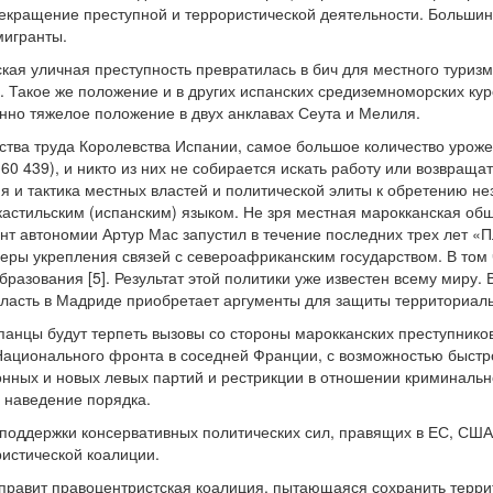
екращение преступной и террористической деятельности. Большинс
мигранты.
кая уличная преступность превратилась в бич для местного туриз
 Такое же положение и в других испанских средиземноморских кур
нно тяжелое положение в двух анклавах Сеута и Мелиля.
тва труда Королевства Испании, самое большое количество уроже
60 439), и никто из них не собирается искать работу или возвращ
ия и тактика местных властей и политической элиты к обретению н
астильским (испанским) языком. Не зря местная марокканская об
нт автономии Артур Мас запустил в течение последних трех лет «П
ры укрепления связей с североафриканским государством. В том ч
бразования [5]. Результат этой политики уже известен всему миру
ласть в Мадриде приобретает аргументы для защиты территориаль
спанцы будут терпеть вызовы со стороны марокканских преступнико
Национального фронта в соседней Франции, с возможностью быстр
нных и новых левых партий и рестрикции в отношении криминальн
 наведение порядка.
 поддержки консервативных политических сил, правящих в ЕС, СШ
ристической коалиции.
 правит правоцентристская коалиция, пытающаяся сохранить терри