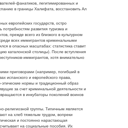
ователей-фанатиков, легитимированных и
спанию в границы Халифата, восстановить Ал
ных европейских государств, остро
ь потребностям развития туризма и
ов, прежде всего из близкого в культурном
 среди всех иммигрантов криминальными
лся в опасных масштабах: статистика ставит
ию каталонской столицы). После вступления
реступников-иммигрантов, хотя внимательно
гкими приговорами (например, погибший в
вах испанского и европейского права,
о-этические нормы и традиционный образ
ивущие за счет криминальной деятельности и
ревращаются в инкубаторы поколений воинов
но-религиозной группы. Типичным является
ают на хлеб тяжелым трудом, вопреки
итическая и постоянно нарастающая
ссчитывает на социальные пособия. Их