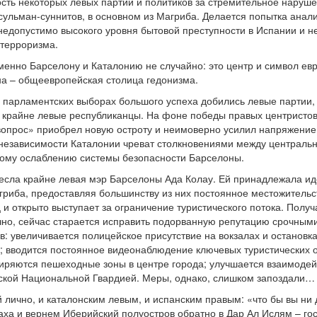
сть некоторых левых партий и политиков за стремительное наруше
сульман-суннитов, в основном из Магриба. Делается попытка анал
едопустимо высокого уровня бытовой преступности в Испании и н
 терроризма.
енно Барселону и Каталонию не случайно: это центр и символ евр
на – общеевропейская столица гедонизма.
х парламентских выборах большого успеха добились левые партии,
 крайне левые республиканцы. На фоне победы правых центристов
 вопрос» приобрел новую остроту и неимоверно усилил напряжени
езависимости Каталонии чреват столкновениями между централь
ному ослаблению системы безопасности Барселоны.
есла крайне левая мэр Барселоны Ада Колау. Ей принадлежала ид
гриба, предоставляя большинству из них постоянное местожитель
 и открыто выступает за ограничение туристического потока. Получа
чно, сейчас старается исправить подорванную репутацию срочны
: увеличивается полицейское присутствие на вокзалах и остановка
; вводится постоянное видеонаблюдение ключевых туристических о
иряются пешеходные зоны в центре города; улучшается взаимодей
ской Национальной Гвардией. Меры, однако, слишком запоздали…
й лично, и каталонским левым, и испанским правым: «что бы вы ни
аха и вернем Иберийский полуостров обратно в Дар Ал Ислям – гос