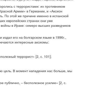
оролись с террористами: их противником
Красной Армии» в Германии, и «Аксион
ь. По этой же причине именно в испанской
ьших европейских странах они уже
 войны в Ираке: семеро высших разведчиков
издал его на болгарском языке в 1996г.,
тречаются интересные аксиомы:
олезный террорист» [2, с. 101];
ую цель. В момент нападения нас больше, мы
ое публично, – бесполезное усилие» [2, с.