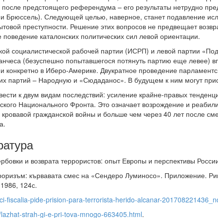
о после предстоящего референдума – его результаты нетрудно пред
и Брюссель). Следующей целью, наверное, станет подавление исл
ытовой преступности. Решение этих вопросов не предвещает возвр
е поведение каталонских политических сил левой ориентации.
ой социалистической рабочей партии (ИСРП) и левой партии «Поде
нчеса (безуспешно попытавшегося потянуть партию еще левее) в
 и конкретно в Иберо-Америке. Двукратное проведение парламентс
ких партий – Народную и «Сюдаданос». В будущем к ним могут при
вести к двум видам последствий: усиление крайне-правых тенденц
ского Национального Фронта. Это означает возрождение и реабил
я кровавой гражданской войны и больше чем через 40 лет после см
а.
ратура
ербовки и возврата террористов: опыт Европы и перспективы России 
тероризъм: кървавата смес на «Сендеро Луминосо». Приложение. Р
1986, 124с.
i-fiscalia-pide-prision-para-terrorista-herido-alcanar-201708221436_no
i/lazhat-strah-gi-e-pri-tova-mnogo-663405.html
.