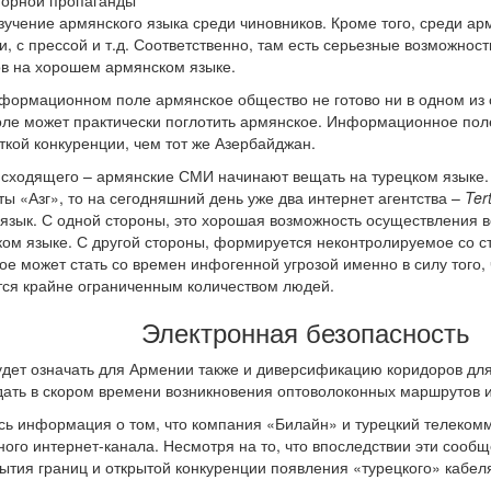
порной пропаганды
учение армянского языка среди чиновников. Кроме того, среди арм
и, с прессой и т.д. Соответственно, там есть серьезные возможност
в на хорошем армянском языке.
ормационном поле армянское общество не готово ни в одном из св
ле может практически поглотить армянское. Информационное поле
ткой конкуренции, чем тот же Азербайджан.
исходящего – армянские СМИ начинают вещать на турецком языке.
ты «Азг», то на сегодняшний день уже два интернет агентства –
Ter
язык. С одной стороны, это хорошая возможность осуществления во
ском языке. С другой стороны, формируется неконтролируемое со 
е может стать со времен инфогенной угрозой именно в силу того, 
ся крайне ограниченным количеством людей.
Электронная безопасность
будет означать для Армении также и диверсификацию коридоров д
дать в скором времени возникновения оптоволоконных маршрутов 
ась информация о том, что компания «Билайн» и турецкий телеко
ного интернет-канала. Несмотря на то, что впоследствии эти сооб
рытия границ и открытой конкуренции появления «турецкого» кабел