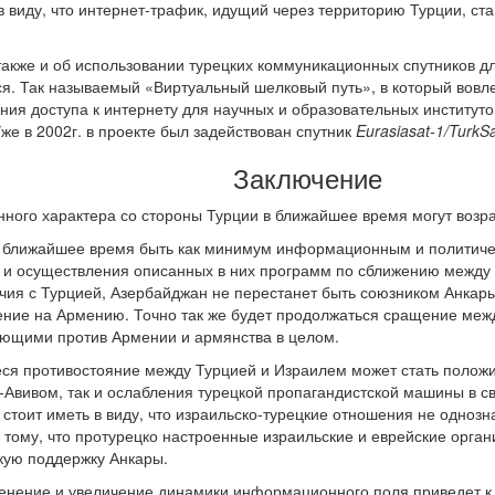
 в виду, что интернет-трафик, идущий через территорию Турции, с
 также и об использовании турецких коммуникационных спутников 
я. Так называемый «Виртуальный шелковый путь», в который вовле
ния доступа к интернету для научных и образовательных институто
же в 2002г. в проекте был задействован спутник
Eurasiasat-1/TurkS
Заключение
ного характера со стороны Турции в ближайшее время могут возра
в ближайшее время быть как минимум информационным и политиче
 и осуществления описанных в них программ по сближению между
чия с Турцией, Азербайджан не перестанет быть союзником Анкары
ение на Армению. Точно так же будет продолжаться сращение меж
ующими против Армении и армянства в целом.
ся противостояние между Турцией и Израилем может стать полож
-Авивом, так и ослабления турецкой пропагандистской машины в 
 стоит иметь в виду, что израильско-турецкие отношения не однозн
к тому, что протурецко настроенные израильские и еврейские орга
ую поддержку Анкары.
менение и увеличение динамики информационного поля приведет 