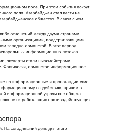
ормационном поле. При этом события вокруг
ного поля. Азербайджан стал вести не
азербайджанское общество. В связи с чем
х-либо отношений между двумя странами
альными организациями, поддерживающими
ном западно-армянской. В этот период
аспоральных информационных потоков.
ии, эксперты стали ньюсмейкерами.
су. Фактически, армянское информационное
ние на информационные и пропагандистские
 информационному воздействию, причем в
цкой информационной угрозы вне общего
, пока нет и работающих противодействующих
аспора
й. На сегодняшний день для этого