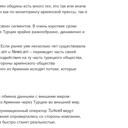
ян общины есть много тех, кто так или иначе
и как по мониторингу армянской прессы, так и
оих сегментов. В очень короткие сроки
 Турции крайне разнообразно, динамично и
 Если ранее уже несколько лет существовала
t.am и News.am
– переводят часть своей
здействия на ту часть турецкого общества,
стороны армянского общества
что из Армении исходят потоки, которые
ля обмена данными с внешним миром.
из Армении через Турцию во внешний мир.
ммуникационный оператор
Turkcell
ведут
щения опровергались со стороны компании,
я быстро станет реальностью.