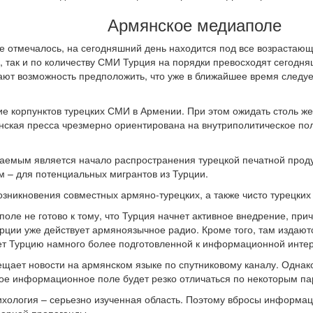
Армянское медиаполе
е отмечалось, на сегодняшний день находится под все возрастающ
тву, так и по количеству СМИ Турция на порядки превосходят сего
ют возможность предположить, что уже в ближайшее время следуе
е корпунктов турецких СМИ в Армении. При этом ожидать столь же
нская пресса чрезмерно ориентирована на внутриполитическое по
аемым является начало распространения турецкой печатной проду
м – для потенциальных мигрантов из Турции.
озникновения совместных армяно-турецких, а также чисто турецки
е не готово к тому, что Турция начнет активное внедрение, приче
рции уже действует армяноязычное радио. Кроме того, там издают
ет Турцию намного более подготовленной к информационной инте
ещает новости на армянском языке по спутниковому каналу. Однак
ое информационное поле будет резко отличаться по некоторым п
ихология – серьезно изученная область. Поэтому вбросы информац