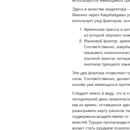
используются имеющиеся сре
Здесь в качестве медиатора 
Именно через Азербайджан уж
использует ряд факторов, ос
Армянская пресса и инт
из которой черпают нов
Языковой фактор: армян
Соответственно, азерба
оказывать психологичес
язычной прессы, котора
знатоков турецкого язык
Эти два фактора позволяют т
поле. Соответственно, дела
основе уже имеющихся проти
Следует иметь в виду, что в 
сегодняшний день практически
как из армян, оставшихся зде
разыгрывать карту раскола т
подвержена воздействиям со 
властей Турции пропагандис
может стать орудием психоло