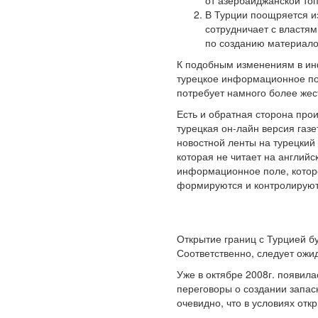
от азербайджанской то
В Турции поощряется из
сотрудничает с властям
по созданию материало
К подобным изменениям в инф
турецкое информационное по
потребует намного более жес
Есть и обратная сторона про
турецкая он-лайн версия газе
новостной ленты на турецкий 
которая не читает на англий
информационное поле, которо
формируются и контролируют
Открытие границ с Турцией 
Соответственно, следует ожи
Уже в октябре 2008г. появил
переговоры о создании запас
очевидно, что в условиях отк