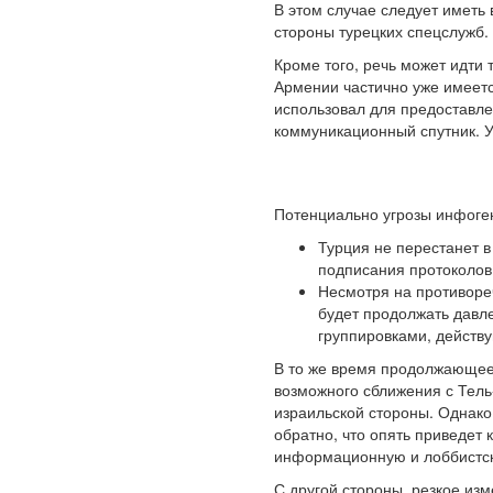
В этом случае следует иметь
стороны турецких спецслужб.
Кроме того, речь может идти
Армении частично уже имеетс
использовал для предоставле
коммуникационный спутник. У
Потенциально угрозы инфоген
Турция не перестанет 
подписания протоколов
Несмотря на противоре
будет продолжать давл
группировками, действ
В то же время продолжающее
возможного сближения с Тель
израильской стороны. Однако
обратно, что опять приведет 
информационную и лоббистск
С другой стороны, резкое из