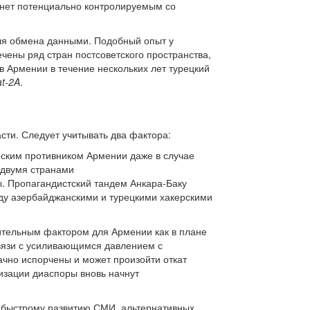
танет потенциально контролируемым со
для обмена данными. Подобный опыт у
чены ряд стран постсоветского пространства,
в Армении в течение нескольких лет турецкий
at-2A
.
сти. Следует учитывать два фактора:
ским противником Армении даже в случае
 двумя странами
. Пропагандистский тандем Анкара-Баку
ду азербайджанскими и турецкими хакерскими
ительным фактором для Армении как в плане
связи с усиливающимся давлением с
ачно испорчены и может произойти откат
низации диаспоры вновь начнут
к быстрому развитию СМИ, альтернативных