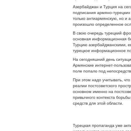
Азербайджан и Турция на се
подписания армяно-турецких
только антиармянскую, но и 
произошло определенное осл
В свою очередь турецкий фро
основная информационная бо
Турцию азербайджанскими, ев
турецкое информационное по
На сегодняшний день ситуаци
Армянские интернет-пользова
поле попало под непосредств
При этом надо учитывать, ч
реалии постсоветского прост
основном именно на постсов
привычного контекста борьбы
средств для этой области.
Турецкая пропаганда уже акт