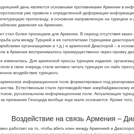
годняшний день являются основными противниками Армении в инф
 протоколов уже привели к определенной деформации информацион
антитурецкую пропаганду, в основном направленную на турецкое и 
абление давления на Армению.
нт стал более проницаем для Армении. В период отсутствия каки
рьба шла между Турцией и ее сателлитами (турецкими диаспор
рейскими организациями и т.д.) и армянской Диаспорой – в основ
ле в Армении воспринималось преимущественно через призму ди
я изменилась. Для армянской прессы турецкие издания, организац
тели в свою очередь стали активно читать турецкую он-лайн прес
енное воздействие турецкого.
то армянское информационное поле форматировано под реагирова
ранства. Естественным стало противодействие азербайджанскому
етском, русскоязычном информационном поле. Актуализация туре
 за признание Геноцида вообще еще мало осознается. Кроме того
Воздействие на связь Армения – Ди
ивно работает на то, чтобы вбить клин между Арменией и Диаспоро