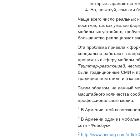
которые заражаются к
Но, пожалуй, самыми б
Чаще всего число реальных и
десятков, так как умелое фо
мобильных устройств, требуе
большинство реплицируют зап
Эта проблема привела к форм
специально работают в напра
проникать в сферу мобильной
Твиттер-революцией
, несм
были традиционные СМИ и пр
традиционном стиле и в каче
Таким образом, на данный мо
масштабного количества сооб
профессиональные медиа.
1
В Армении этой возможности
2
В Армении один из мобильны
сети «Фейсбук».
3
http://www.pcmag.com/articl