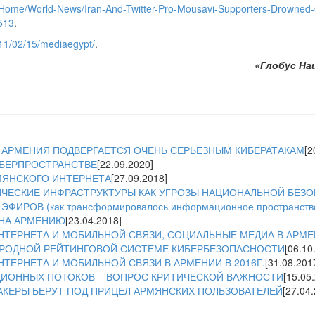
/Home/World-News/Iran-And-Twitter-Pro-Mousavi-Supporters-Drowned
513
.
2011/02/15/mediaegypt/
.
«Глобус Нац
: АРМЕНИЯ ПОДВЕРГАЕТСЯ ОЧЕНЬ СЕРЬЕЗНЫМ КИБЕРАТАКАМ
[2
БЕРПРОСТРАНСТВЕ
[22.09.2020]
ЯНСКОГО ИНТЕРНЕТА
[27.09.2018]
ТИЧЕСКИЕ ИНФРАСТРУКТУРЫ КАК УГРОЗЫ НАЦИОНАЛЬНОЙ БЕЗ
ИРОВ (как трансформировалось информационное пространств
 НА АРМЕНИЮ
[23.04.2018]
ТЕРНЕТА И МОБИЛЬНОЙ СВЯЗИ, СОЦИАЛЬНЫЕ МЕДИА В АРМЕНИ
РОДНОЙ РЕЙТИНГОВОЙ СИСТЕМЕ КИБЕРБЕЗОПАСНОСТИ
[06.10
ТЕРНЕТА И МОБИЛЬНОЙ СВЯЗИ В АРМЕНИИ В 2016Г.
[31.08.201
ИОННЫХ ПОТОКОВ – ВОПРОС КРИТИЧЕСКОЙ ВАЖНОСТИ
[15.05
АКЕРЫ БЕРУТ ПОД ПРИЦЕЛ АРМЯНСКИХ ПОЛЬЗОВАТЕЛЕЙ
[27.04