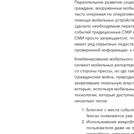
Параллельное развитие соци
граждане, вооруженные моби
часто опережая по оперативн
помощи мобильных устройств 
сделало необходимым пересм
событий традиционные СМИ не
СМИ просто запрещается), чт
имеет ряд серьезных недоста
проверенной информации, к 
Комбинирование мобильного 
сегмент мобильных репортеро
со стороны прессы, но где та
(гражданская война, природны
захватившие локальную власт
которые, используя мобильн
технологии, которые доступн
несколько типов:
Блоггинг с места событ
блогах появляются уже
Использование микробло
пользователя даже не т
микроблоге, отправив 