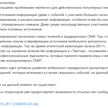
омпьютеры
ольшими проблемами являются для действительно популярных те
сточников информации (даже с событий с участием большого колич
рмирование и распространение информации, особенно в жестко огр
т определенных навыков. Даже среди непосредственных участников
иси основных источников.
ированию нескольких новых течений в традиционных СМИ. Так, ст
влении поиска и верификации источников мобильного репортинга.
 информации. Так, во время египетской революции начала 2011г.,
отря на огромное количество информации в «Твиттер», основными
офессиональные журналисты, которые приняли правила игры и ве
5
стве альтернативных СМИ
.
мент идет активное развитие мобильного гражданского репортерст
щений, которые возникают в случае серьезных событий, на данный
 на данный момент не существует.
х операторов уже предоставляет возможность отсылки смс-сообщ
e2/0,2817,2348833,00.asp
.