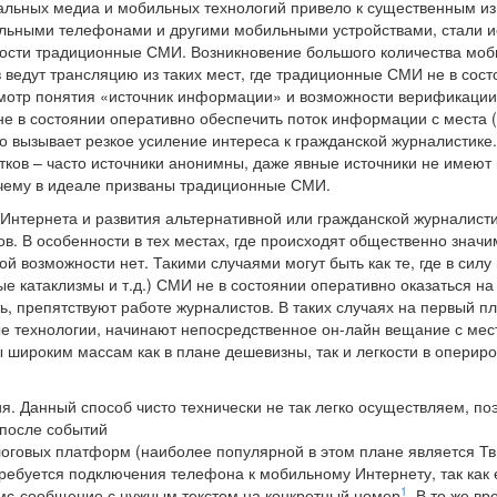
альных медиа и мобильных технологий привело к существенным 
льными телефонами и другими мобильными устройствами, стали и
ости традиционные СМИ. Возникновение большого количества моб
ведут трансляцию из таких мест, где традиционные СМИ не в сост
отр понятия «источник информации» и возможности верификации. 
 в состоянии оперативно обеспечить поток информации с места (д
о вызывает резкое усиление интереса к гражданской журналистике.
тков – часто источники анонимны, даже явные источники не имеют
чему в идеале призваны традиционные СМИ.
Интернета и развития альтернативной или гражданской журналис
в. В особенности в тех местах, где происходят общественно зна
кой возможности нет. Такими случаями могут быть как те, где в си
е катаклизмы и т.д.) СМИ не в состоянии оперативно оказаться на м
ь, препятствуют работе журналистов. В таких случаях на первый п
ые технологии, начинают непосредственное он-лайн вещание с ме
ы широким массам как в плане дешевизны, так и легкости в опери
ия. Данный способ чисто технически не так легко осуществляем, по
 после событий
говых платформ (наиболее популярной в этом плане является Твит
ребуется подключения телефона к мобильному Интернету, так как 
1
смс-сообщение с нужным текстом на конкретный номер
. В то же в