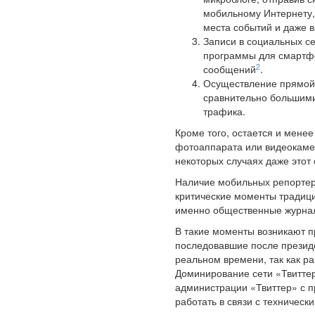
мобильному Интернету, 
места событий и даже в
Записи в социальных с
программы для смартфон
2
сообщений
.
Осуществление прямой 
сравнительно большими
трафика.
Кроме того, остается и мене
фотоаппарата или видеокамер
некоторых случаях даже этот
Наличие мобильных репортер
критические моменты традици
именно общественные журна
В такие моменты возникают п
последовавшие после президе
реальном времени, так как р
Доминирование сети «Твиттер
администрации «Твиттер» с п
работать в связи с техническ