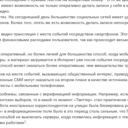
имеют возможность не только оперативно делать записи у себя в 
идео.
етях. На сегодняшний день большинство социальных сетей имеет 
ов. Более того, опять же есть возможность делать записи непоср
видео-трансляции с места событий посредством смартфонов. Этот
 финансовыми расходами пользователя, так как происходит весьм
е оперативный, но более легкий для большинства способ, когда мо
ы, а материал загружается в Интернет уже после события посред
 способ может оказаться более оперативным, чем вмешательство т
ов на месте событий, вызывающих общественный интерес, привод
онные СМИ могут оказаться на втором плане в качестве источника
листы с мобильными телефонами.
роблемы, связанные с верификацией информации. Например, если 
нтских выборов, то в какой-то момент «Твиттер» стал практическ
абота иностранных корреспондентов на улицах была блокирована 
» в информационном поле было в это период столь сильным, что
росьбой не выключать серверы, когда появилась информация о том
3
ими работами
.