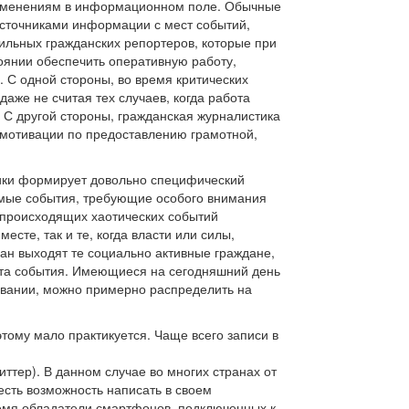
изменениям в информационном поле. Обычные
сточниками информации с мест событий,
ильных гражданских репортеров, которые при
оянии обеспечить оперативную работу,
С одной стороны, во время критических
аже не считая тех случаев, когда работа
 С другой стороны, гражданская журналистика
 мотивации по предоставлению грамотной,
тики формирует довольно специфический
чимые события, требующие особого внимания
лу происходящих хаотических событий
есте, так и те, когда власти или силы,
лан выходят те социально активные граждане,
ста события. Имеющиеся на сегодняшний день
ровании, можно примерно распределить на
этому мало практикуется. Чаще всего записи в
тер). В данном случае во многих странах от
есть возможность написать в своем
ремя обладатели смартфонов, подключенных к