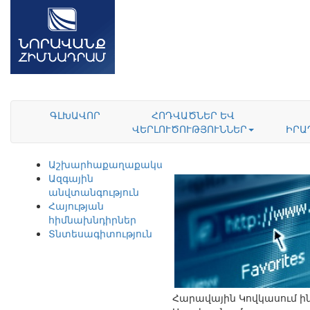
ԳԼԽԱՎՈՐ
ՀՈԴՎԱԾՆԵՐ ԵՎ
ՎԵՐԼՈՒԾՈՒԹՅՈՒՆՆԵՐ
ԻՐԱ
Աշխարհաքաղաքականություն
Ազգային
անվտանգություն
Հայության
հիմնախնդիրներ
Տնտեսագիտություն
Հարավային Կովկասում ին