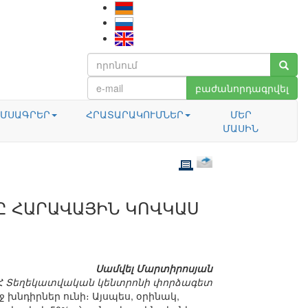
բաժանորդագրվել
ՄՍԱԳՐԵՐ
ՀՐԱՏԱՐԱԿՈՒՄՆԵՐ
ՄԵՐ
ՄԱՍԻՆ
Ը ՀԱՐԱՎԱՅԻՆ ԿՈՎԿԱՍ
Սամվել Մարտիրոսյան
Հ Տեղեկատվական կենտրոնի փորձագետ
խնդիրներ ունի։ Այսպես, օրինակ,