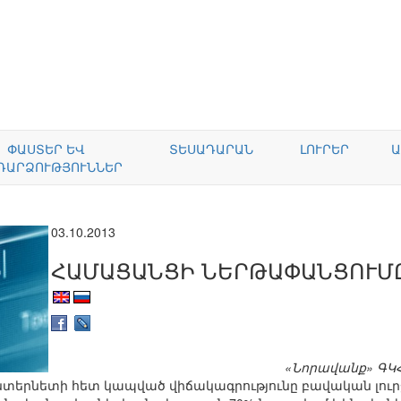
ՓԱՍՏԵՐ ԵՎ
ՏԵՍԱԴԱՐԱՆ
ԼՈՒՐԵՐ
Ա
ԴԱՐՁՈՒԹՅՈՒՆՆԵՐ
03.10.2013
ՀԱՄԱՑԱՆՑԻ ՆԵՐԹԱՓԱՆՑՈՒՄ
«Նորավանք» ԳԿ
տերնետի հետ կապված վիճակագրությունը բավական լուրջ 