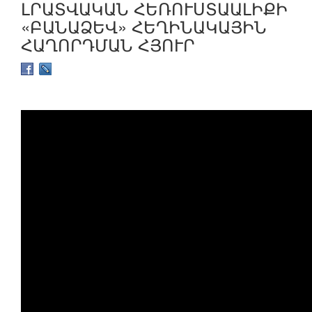
ԼՐԱՏՎԱԿԱՆ ՀԵՌՈՒՍՏԱԱԼԻՔԻ
«ԲԱՆԱՁԵՎ» ՀԵՂԻՆԱԿԱՅԻՆ
ՀԱՂՈՐԴՄԱՆ ՀՅՈՒՐ