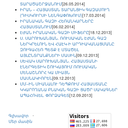
ՏԱՐԱԾԱՇՐՋԱՆՈՒՄ
[26.05.2014]
ԻՐԱՆ – ՀԱՅԱՍՏԱՆ ՏԱՐԱՆՑԻԿ ԳԱԶԱՄՈՒՂ
(ԴԻՍԿՈՒՐՍԻ ՆԵՆԳԱՓՈԽՈՒՄ)
[17.03.2014]
ԻՐԱՆԱԿԱՆ ԳԱԶԻ ՀԵՌԱՆԿԱՐՆԵՐԸ
ՀԱՅԱՍՏԱՆՈՒՄ
[06.02.2014]
ԷԺԱՆ ԻՐԱՆԱԿԱՆ ԳԱԶԻ ՄԻՖԵՐԸ
[18.12.2013]
Ս. ՍԱՐՈՒԽԱՆՅԱՆ. ՌՈՒՍԱԿԱՆ ԷԺԱՆ ԳԱԶ
ՆԵՐԿՐԵԼՈՒՆ ԵՎ ՀԱԷԿ-Ի ԱՐԴԻԱԿԱՆԱՑՄԱՆԸ
ԶՈՒԳԱՀԵՌ ՊԵՏՔ Է ՄՏԱԾԵԼ
ԱՅԼԸՆՏՐԱՆՔՆԵՐԻ ՄԱՍԻՆ
[09.12.2013]
ՍԵՎԱԿ ՍԱՐՈՒԽԱՆՅԱՆ. ՀԱՅԱՍՏԱՆԻ
ԷՆԵՐԳԵՏԻԿ ՇՈՒԿԱՅՈՒՄ ՌՈՒՍԱԿԱՆ
ՄԵՆԱՇՆՈՐՀ ԿԱ ՄԻԱՅՆ
ՄԱՍՆԱԿԻՈՐԵՆ
[09.12.2013]
ՄՄ–ԻՆ ՄԻԱՆԱԼՈՒ ԴԵՊՔՈՒՄ ՀԱՅԱՍՏԱՆԸ
ԿԿԱՐՈՂԱՆԱ ԲՆԱԿԱՆ ԳԱԶԻ ՑԱԾՐ ՍԱԿԱԳՆԵՐ
ԱՊԱՀՈՎԵԼ. ՓՈՐՁԱԳԵՏ
[12.09.2013]
Գլխավոր
⋅
Մեր մասին