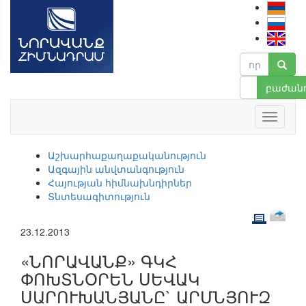
բաժանո
Աշխարհաքաղաքականություն
Ազգային անվտանգություն
Հայության հիմնախնդիրներ
Տնտեսագիտություն
23.12.2013
«ՆՈՐԱՎԱՆՔ» ԳԿՀ
ՓՈԽՏՆՕՐԵՆ ՍԵՎԱԿ
ՍԱՐՈՒԽԱՆՅԱՆԸ` ԱՐՄՆՅՈՒԶ