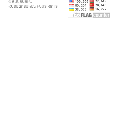
© ՑԱՆՑԱՅԻՆ
ՀԵՏԱԶՈՏԱԿԱՆ ԻՆՍՏԻՏՈՒՏ