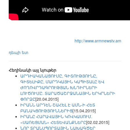
http://www.armnewstv.am
դեպի ետ
Հեղինակի այլ նյութեր
ԱՐԴԻԱԿԱՆԱՑՈՒՄԸ, ԳԻՏՈՒԹՅՈՒՆԸ,
ԳԻՏԵԼԻՔԸ, ՄԱՐԴԿԱՅԻՆ ԿԱՊԻՏԱԼԸ ԵՎ
ԺՈՂՈՎՐԴԱԳՐՈՒԹՅԱՆ ԽՆԴԻՐՆԵՐԻ
ԼՈՒԾՈՒՄԸ. ՏԱՐԱԾԱՇՐՋԱՆԱՅԻՆ ԵՐԿՐՆԵՐԻ
ՓՈՐՁԸ
[20.04.2015]
ԻՐԱՆՆ ԱՐԴԵՆ ՇԱՀԵԼ Է ԱՄՆ-Ի ՀԵՏ
ԲԱՆԱԿՑՈՒԹՅՈՒՆՆԵՐԻՑ
[15.04.2015]
ԻՐԱՆԸ ՀԱՐԱՎԱՅԻՆ ԿՈՎԿԱՍՈՒՄ.
«ՍԱՌԵՑՄԱՆ» ՀԵՏԵՎԱՆՔՆԵՐԸ
[02.02.2015]
ՆՈՐ ՏՐԱՆՍՊՈՐՏԱՅԻՆ ՆԱԽԱԳԾԵՐ