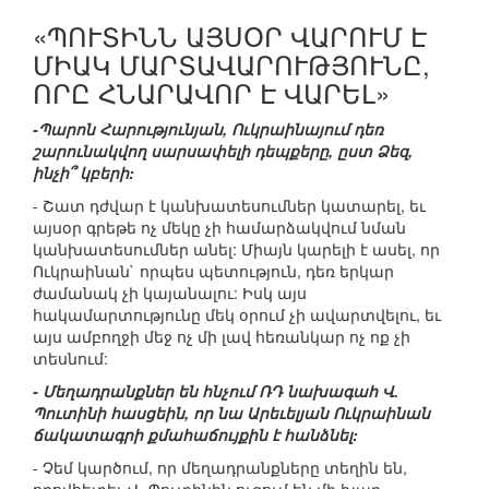
«ՊՈՒՏԻՆՆ ԱՅՍՕՐ ՎԱՐՈՒՄ Է
ՄԻԱԿ ՄԱՐՏԱՎԱՐՈՒԹՅՈՒՆԸ,
ՈՐԸ ՀՆԱՐԱՎՈՐ Է ՎԱՐԵԼ»
-Պարոն Հարությունյան, Ուկրաինայում դեռ
շարունակվող սարսափելի դեպքերը, ըստ Ձեզ,
ինչի՞ կբերի:
- Շատ դժվար է կանխատեսումներ կատարել, եւ
այսօր գրեթե ոչ մեկը չի համարձակվում նման
կանխատեսումներ անել: Միայն կարելի է ասել, որ
Ուկրաինան` որպես պետություն, դեռ երկար
ժամանակ չի կայանալու: Իսկ այս
հակամարտությունը մեկ օրում չի ավարտվելու, եւ
այս ամբողջի մեջ ոչ մի լավ հեռանկար ոչ ոք չի
տեսնում:
- Մեղադրանքներ են հնչում ՌԴ նախագահ Վ.
Պուտինի հասցեին, որ նա Արեւելյան Ուկրաինան
ճակատագրի քմահաճույքին է հանձնել:
- Չեմ կարծում, որ մեղադրանքները տեղին են,