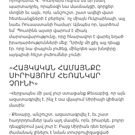
որովհետեւ Վ. Պուտինին ուզում են մի խաղ
պարտադրել, որպեսզի նա մասնակցի, զորքեր
մտցնի եւ այլն, որն, անշուշտ, շատ ավելի վատ
հետեւանքների է բերելու` ոչ միայն Ուկրաինայի, այլ
նաեւ Ռուսաստանի համար: Այնպես որ, կարծում
եմ` Պուտինն այսօր վարում է միակ
մարտավարությունը, որը հնարավոր է վարել եղած
իրադարձությունների մեջ: Ղրիմը մի քիչ այլ դեպք
էր, որը նա փայլուն լուծեց, մինչդեռ այս խնդիրը
այդպիսի հեշտ լուծումներ չունի:
«ՀԱՅԿԱԿԱՆ ՀԱՄԱՅՆՔԸ
ՍԻՐԻԱՅՈՒՄ ՀԵՌԱՆԿԱՐ
ՉՈՒՆԻ»
-Վերջապես մի լավ լուր ստացանք Քեսաբից, որ այն
ազատագրվել է, ինչ է սա վկայում Սիրիայի վիճակի
մասին:
- Քեսաբը, անշուշտ, ազատագրվել է, եւ շատ
հաղորդումներ կան այդ մասին, որն, իհարկե, բոլոր
դեպքերում լավ լուր է: Բայց Սիրիան դեռ երկար
ժամանակ լինելու է նման տուրբուլիզացված