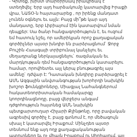
- Գիտեք, խիստ տարօրինակ իրավիճակ է
ստեղծվել: Երբ այդ հարձակումը կատարվեց Իրաքի
վրա, ՆԱՏՕ-ն հայտարարեց , որ իրենք մանդատ
չունեն օգնելու եւ այլն: Բայց մի՞թե կար այդ
մանդատը, երբ Լիբիայում էին կատարվում նման
դեպքեր: Սա ծանր հանցագործություն է, եւ ուզում
եմ հատուկ նշել, որ ամերիկյան որոշ քաղաքական
գործիչներ այսօր խնդիր են բարձրացնում` Ջորջ
Բուշին Հաագայի տրիբունալ կանչելու եւ
մեղադրանք ներկայացնելու` ռազմական եւ
մարդկության դեմ հանցագործություն կատարելու
համար, որովհետեւ այլ կերպ բնութագրել այս
ամենը` դժվար է: Դատական խնդիրը բարձրացրել է
ԱՄՆ Ազգային անվտանգության խորհրդի նախկին
խոշոր ֆունկցիոները, Միացյալ Նահանգներում
հակատեռորիստական համակարգը
կոորդինացնողը, բայց վերջերս անգամ
դժգոհություն հայտնեց ԱՄՆ նախկին
պետքարտուղար Հիլարի Քլինթոնը, որը բավական
ագրեսիվ գործիչ է, բայց գտնում է, որ մեծագույն
սխալ է կատարվել Իրաքում: Մինչդեռ այսօր
տեսնում ենք այդ ողջ քաղաքականության
պտուղները եւ ոչ միայն Իրաքում ու Սիրիայում, այլ