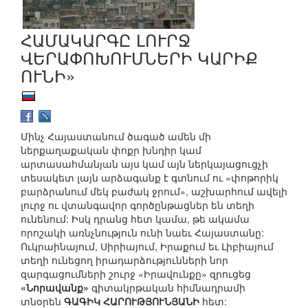
ՀԱՄԱԿԱՐԳԸ ԼՈՒՐՋ
ՎԵՐԱՓՈԽՈՒՄՆԵՐԻ ԿԱՐԻՔ
ՈՒՆԻ»
Մինչ Հայաստանում ծագած ամեն մի
ներքաղաքական փոքր խնդիր կամ
արտասահմանյան այս կամ այն ներկայացուցչի
տեսակետ լայն արձագանք է գտնում ու «փոթորիկ
բարձրանում մեկ բաժակ ջրում», աշխարհում ավելի
լուրջ ու վտանգավոր գործընթացներ են տեղի
ունենում: Իսկ դրանց հետ կամա, թե ակամա
որոշակի առնչնություն ունի նաեւ Հայաստանը:
Ուկրաինայում, Սիրիայում, Իրաքում եւ Լիբիայում
տեղի ունեցող իրադարձությունների նոր
զարգացումների շուրջ «Իրավունքը» զրուցեց
«Նորավանք»
գիտակրթական հիմնադրամի
տնօրեն
ԳԱԳԻԿ ՀԱՐՈՒԹՅՈՒՆՅԱՆԻ
հետ: