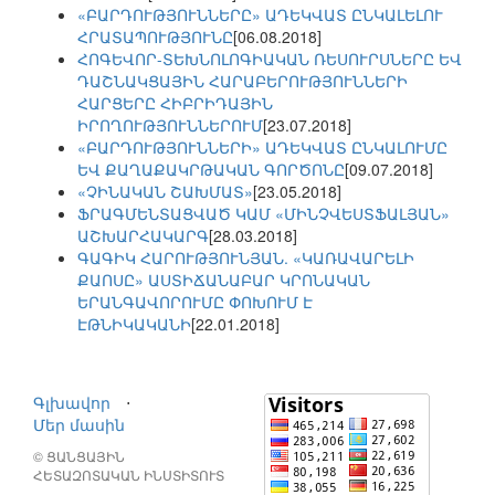
«ԲԱՐԴՈՒԹՅՈՒՆՆԵՐԸ» ԱԴԵԿՎԱՏ ԸՆԿԱԼԵԼՈՒ
ՀՐԱՏԱՊՈՒԹՅՈՒՆԸ
[06.08.2018]
ՀՈԳԵՎՈՐ-ՏԵԽՆՈԼՈԳԻԱԿԱՆ ՌԵՍՈՒՐՍՆԵՐԸ ԵՎ
ԴԱՇՆԱԿՑԱՅԻՆ ՀԱՐԱԲԵՐՈՒԹՅՈՒՆՆԵՐԻ
ՀԱՐՑԵՐԸ ՀԻԲՐԻԴԱՅԻՆ
ԻՐՈՂՈՒԹՅՈՒՆՆԵՐՈՒՄ
[23.07.2018]
«ԲԱՐԴՈՒԹՅՈՒՆՆԵՐԻ» ԱԴԵԿՎԱՏ ԸՆԿԱԼՈՒՄԸ
ԵՎ ՔԱՂԱՔԱԿՐԹԱԿԱՆ ԳՈՐԾՈՆԸ
[09.07.2018]
«ՉԻՆԱԿԱՆ ՇԱԽՄԱՏ»
[23.05.2018]
ՖՐԱԳՄԵՆՏԱՑՎԱԾ ԿԱՄ «ՄԻՆՉՎԵՍՏՖԱԼՅԱՆ»
ԱՇԽԱՐՀԱԿԱՐԳ
[28.03.2018]
ԳԱԳԻԿ ՀԱՐՈՒԹՅՈՒՆՅԱՆ. «ԿԱՌԱՎԱՐԵԼԻ
ՔԱՈՍԸ» ԱՍՏԻՃԱՆԱԲԱՐ ԿՐՈՆԱԿԱՆ
ԵՐԱՆԳԱՎՈՐՈՒՄԸ ՓՈԽՈՒՄ Է
ԷԹՆԻԿԱԿԱՆԻ
[22.01.2018]
Գլխավոր
⋅
Մեր մասին
© ՑԱՆՑԱՅԻՆ
ՀԵՏԱԶՈՏԱԿԱՆ ԻՆՍՏԻՏՈՒՏ