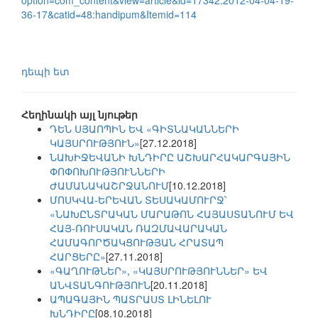
option=com_content&view=article&id=17342:2012-04-04-19-
36-17&catid=48:handipum&Itemid=114
դեպի ետ
Հեղինակի այլ նյութեր
ԴԵՆ ՍՅԱՈՊԻՆ ԵՎ «ԳԻՏՆԱԿԱՆՆԵՐԻ
ԿԱՅՍՐՈՒԹՅՈՒՆ»
[27.12.2018]
ՆԱԽԻՋԵՎԱՆԻ ԽՆԴԻՐԸ ԱՇԽԱՐՀԱԿԱՐԳԱՅԻՆ
ՓՈՓՈԽՈՒԹՅՈՒՆՆԵՐԻ
ԺԱՄԱՆԱԿԱՇՐՋԱՆՈՒՄ
[10.12.2018]
ՄՈՍԿՎԱ-ԵՐԵՎԱՆ ՏԵՍԱԿԱՄՈՒՐՋ՝
«ՆԱԽԸՆՏՐԱԿԱՆ ՄԱՐԱԹՈՆ ՀԱՅԱՍՏԱՆՈՒՄ ԵՎ
ՀԱՅ-ՌՈՒՍԱԿԱՆ ՌԱԶՄԱՎԱՐԱԿԱՆ
ՀԱՄԱԳՈՐԾԱԿՑՈՒԹՅԱՆ ՀՐԱՏԱՊ
ՀԱՐՑԵՐԸ»
[27.11.2018]
«ԳԱՂՈՒԹՆԵՐ», «ԿԱՅՍՐՈՒԹՅՈՒՆՆԵՐ» ԵՎ
ԱՆՎՏԱՆԳՈՒԹՅՈՒՆ
[20.11.2018]
ԱՊԱԳԱՅԻՆ ՊԱՏՐԱՍՏ ԼԻՆԵԼՈՒ
ԽՆԴԻՐԸ
[08.10.2018]