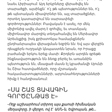
նաեւ Լիբիայում: Այդ երկրները վերածվել են
տարածքի, այսինքն` ո՛չ թե պետություններ են, ո՛չ
թե պետական միավորներ են, այլ տարածքներ,
որտեղ կատարվում են սարսափելի
գործողություններ: Բավական է ասել, որ մեկ
միլիոնից ավել մարդ է զոհվել, եւ տասնյակ
միլիոնավոր մարդիկ տեղահանվել են Մերձավոր
Արեւելքից, իսկ քրիստոնյա համայնքներն
ընդհանրապես վերացման եզրին են: Եվ այս վերջին
դեպքերն ուղղակի կնպաստեն նրան, որ Իրաքը
բաժանվի երկու-երեք մասի: Քրդերն արդեն գրեթե
ինքնավարություն են ձեռք բերել եւ առանձին
պետություն են, մնացած մասն էլ կբաժանվի Սյունի
եւ Շիա հատվածների, որը մշտական
հակամարտությունների, արյունահեղությունների
հիմք է հանդիսանում:
«ՍԱ ՇԱՏ ՑԱՎԱԳԻՆ
ԳՈՐԾԸՆԹԱՑ Է»
-Ողջ աշխարհում տիրող այս քաոսի հիմնական
մեղավորը, ի վերջո, ով է` ԱՄՆ-ն, Եվրոպան, թե...