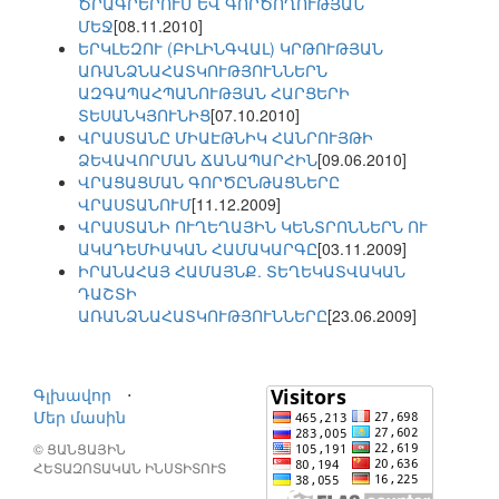
ԾՐԱԳՐԵՐՈՒՄ ԵՎ ԳՈՐԾՈՂՈՒԹՅԱՆ
ՄԵՋ
[08.11.2010]
ԵՐԿԼԵԶՈՒ (ԲԻԼԻՆԳՎԱԼ) ԿՐԹՈՒԹՅԱՆ
ԱՌԱՆՁՆԱՀԱՏԿՈՒԹՅՈՒՆՆԵՐՆ
ԱԶԳԱՊԱՀՊԱՆՈՒԹՅԱՆ ՀԱՐՑԵՐԻ
ՏԵՍԱՆԿՅՈՒՆԻՑ
[07.10.2010]
ՎՐԱՍՏԱՆԸ ՄԻԱԷԹՆԻԿ ՀԱՆՐՈՒՅԹԻ
ՁԵՎԱՎՈՐՄԱՆ ՃԱՆԱՊԱՐՀԻՆ
[09.06.2010]
ՎՐԱՑԱՑՄԱՆ ԳՈՐԾԸՆԹԱՑՆԵՐԸ
ՎՐԱՍՏԱՆՈՒՄ
[11.12.2009]
ՎՐԱՍՏԱՆԻ ՈՒՂԵՂԱՅԻՆ ԿԵՆՏՐՈՆՆԵՐՆ ՈՒ
ԱԿԱԴԵՄԻԱԿԱՆ ՀԱՄԱԿԱՐԳԸ
[03.11.2009]
ԻՐԱՆԱՀԱՅ ՀԱՄԱՅՆՔ. ՏԵՂԵԿԱՏՎԱԿԱՆ
ԴԱՇՏԻ
ԱՌԱՆՁՆԱՀԱՏԿՈՒԹՅՈՒՆՆԵՐԸ
[23.06.2009]
Գլխավոր
⋅
Մեր մասին
© ՑԱՆՑԱՅԻՆ
ՀԵՏԱԶՈՏԱԿԱՆ ԻՆՍՏԻՏՈՒՏ