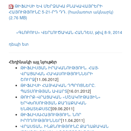
ԹԻՖԼԻՍԻ ԵՎ ՄԵՐՁԱԿԱ ԲՆԱԿԱՎԱՅՐԵՐԻ
ՀԱՅՈՒԹՅՈՒՆԸ 5-21-ՐԴ ԴԴ. (համառոտ ակնարկ)
(2.76 MB)
«ԳԼՈԲՈՒՍ» ՎԵՐԼՈՒԾԱԿԱՆ ՀԱՆԴԵՍ, թիվ 8-9, 2014
դեպի ետ
Հեղինակի այլ նյութեր
ԹԻՖԼԻՍՅԱՆ ԻՐԱԿԱՆՈՒԹՅՈՒՆ. ՀԱՅ-
ՎՐԱՑԱԿԱՆ ՀԱԿԱՍՈՒԹՅՈՒՆՆԵՐԻ
ՇՈՒՐՋ
[11.06.2012]
ԹԻՖԼԻՍԻ ՀԱՅԿԱԿԱՆ ԴՊՐՈՑՆԵՐԸ.
ՊԱՏՄՈՒԹՅԱՆ ԱՎԱՐՏ
[16.01.2012]
ԹՈՒՐՔ-ՎՐԱՑԱԿԱՆ «ՄՇԱԿՈՒԹԱՅԻՆ»
ԵՐԿԽՈՍՈՒԹՅԱՆ ՔԱՂԱՔԱԿԱՆ
ԵՆԹԱՏԵՔՍՏԸ
[09.06.2011]
ԹԻՖԼԻՍԱՀԱՅՈՒԹՅՈՒՆ. ՆՈՐ
ԻՐՈՂՈՒԹՅՈՒՆՆԵՐ
[11.04.2011]
ՎՐԱՍՏԱՆ. ԻՆՔՆՈՒԹՅՈՒՆԸ ՔԱՂԱՔԱԿԱՆ