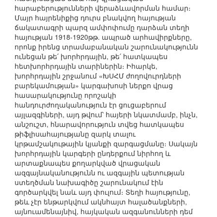
հարաբերությունների վերաձևավորման համար։
Մայր հայրենիքից դուրս բնակվող հայության
ճակատագրի պարզ ամփոփումը դարձան տեղի
հայության 1918-1920թթ. ապրած արհավիրքները,
որոնք իրենց տրամաբանական շարունակությունն
ունեցան թե՛ խորհրդային, թե՛ հատկապես
հետխորհրդային տարիներին։ Իհարկե,
խորհրդային շրջանում «ԽՍՀՄ ժողովուրդների
բարեկամության» կարգախոսի ներքո վրաց
հասարակությունը որոշակի
հանդուրժողականություն էր ցուցաբերում
այլազգիների, այդ թվում՝ հայերի նկատմամբ, ինչն,
անշուշտ, հնարավորություն տվեց հատկապես
թիֆլիսահայությանը զարկ տալու
կրթամշակութային կյանքի զարգացմանը։ Սակայն
խորհրդային կարգերի ընդերքում նիրհող և
արտաքնապես քողարկված վրացական
ազգայնականությունն ու ազգային պետության
ստեղծման նախագիծը շարունակում էին
գործարկվել նաև այդ փուլում։ Տեղի հայությունը,
թեև չէր ենթարկվում ակնհայտ հալածանքների,
այնուամենայնիվ, հայկական ազգանունների դեմ