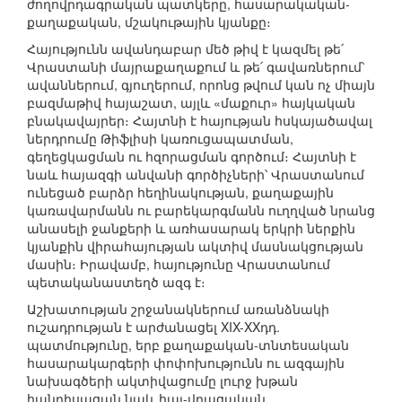
ժողովրդագրական պատկերը, հասարակական-
քաղաքական, մշակութային կյանքը։
Հայությունն ավանդաբար մեծ թիվ է կազմել թե՛
Վրաստանի մայրաքաղաքում և թե՛ գավառներում՝
ավաններում, գյուղերում, որոնց թվում կան ոչ միայն
բազմաթիվ հայաշատ, այլև «մաքուր» հայկական
բնակավայրեր։ Հայտնի է հայության հսկայածավալ
ներդրումը Թիֆլիսի կառուցապատման,
գեղեցկացման ու հզորացման գործում։ Հայտնի է
նաև հայազգի անվանի գործիչների՝ Վրաստանում
ունեցած բարձր հեղինակության, քաղաքային
կառավարմանն ու բարեկարգմանն ուղղված նրանց
անասելի ջանքերի և առհասարակ երկրի ներքին
կյանքին վիրահայության ակտիվ մասնակցության
մասին։ Իրավամբ, հայությունը Վրաստանում
պետականաստեղծ ազգ է։
Աշխատության շրջանակներում առանձնակի
ուշադրության է արժանացել XIX-XXդդ.
պատմությունը, երբ քաղաքական-տնտեսական
հասարակարգերի փոփոխությունն ու ազգային
նախագծերի ակտիվացումը լուրջ խթան
հանդիսացան նաև հայ-վրացական