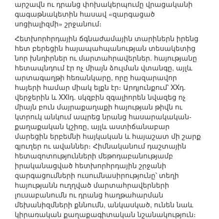
արշավն ու դրանց փոխակերպումը վրացականի
գագաթնակետին հասավ «զարգացած
սոցիալիզմի» շրջանում։
Հետխորհրդային ճգնաժամային տարիներն իրենց
հետ բերեցին հայապահպանության տեսակետից
նոր խնդիրներ ու մարտահրավերներ. հայությանը
հետապնդում էր ոչ միայն ձուլման վտանգը, այլև
արտագաղթի հեռանկարը, որը հազարավոր
հայերի համար միակ ելքն էր։ Արդյունքում՝ XXդ.
վերջերին և XXIդ. սկզբին զգալիորեն նվազեց ոչ
միայն բուն մայրաքաղաքի հայության թիվն ու
կտրուկ անկում ապրեց նրանց հասարակական-
քաղաքական կշիռը, այլև աստիճանաբար
մարեցին երբեմնի հայկական և հայաշատ մի շարք
գյուղեր ու ավաններ։ Հիմնականում դաշտային
հետազոտությունների մեթոդաբանությամբ
իրականացված հետխորհրդային շրջանի
զարգացումների ուսումնասիրությունը՝ տեղի
հայությանն ուղղված մարտահրավերների
լուսաբանումն ու դրանց հաղթահարման
մեխանիզմների քննումն, անկասկած, ունեն նաև
կիրառական քաղաքագիտական նշանակություն։