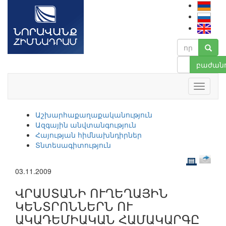
բաժանո
Աշխարհաքաղաքականություն
Ազգային անվտանգություն
Հայության հիմնախնդիրներ
Տնտեսագիտություն
03.11.2009
ՎՐԱՍՏԱՆԻ ՈՒՂԵՂԱՅԻՆ
ԿԵՆՏՐՈՆՆԵՐՆ ՈՒ
ԱԿԱԴԵՄԻԱԿԱՆ ՀԱՄԱԿԱՐԳԸ