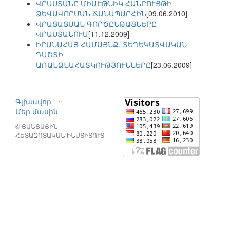
ՎՐԱՍՏԱՆԸ ՄԻԱԷԹՆԻԿ ՀԱՆՐՈՒՅԹԻ
ՁԵՎԱՎՈՐՄԱՆ ՃԱՆԱՊԱՐՀԻՆ
[09.06.2010]
ՎՐԱՑԱՑՄԱՆ ԳՈՐԾԸՆԹԱՑՆԵՐԸ
ՎՐԱՍՏԱՆՈՒՄ
[11.12.2009]
ԻՐԱՆԱՀԱՅ ՀԱՄԱՅՆՔ. ՏԵՂԵԿԱՏՎԱԿԱՆ
ԴԱՇՏԻ
ԱՌԱՆՁՆԱՀԱՏԿՈՒԹՅՈՒՆՆԵՐԸ
[23.06.2009]
Գլխավոր
⋅
Մեր մասին
© ՑԱՆՑԱՅԻՆ
ՀԵՏԱԶՈՏԱԿԱՆ ԻՆՍՏԻՏՈՒՏ