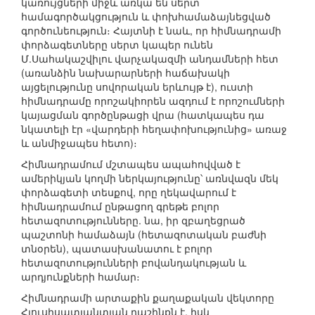
կառույցների միջև առկա են սերտ
համագործակցություն և փոխհամաձայնեցված
գործունեություն։ Հայտնի է նաև, որ հիմնադրամի
փորձագետները սերտ կապեր ունեն
Մ.Սահակաշվիլու վարչակազմի անդամների հետ
(առանձին նախարարների հաճախակի
այցելությունը սովորական երևույթ է), ուստի
հիմնադրամը որոշակիորեն ազդում է որոշումների
կայացման գործընթացի վրա (հատկապես դա
նկատելի էր «վարդերի հեղափոխությունից» առաջ
և անմիջապես հետո)։
Հիմնադրամում մշտապես ապահովված է
ամերիկյան կողմի ներկայությունը՝ առնվազն մեկ
փորձագետի տեսքով, որը ղեկավարում է
հիմնադրամում ընթացող գրեթե բոլոր
հետազոտությունները. նա, իր զբաղեցրած
պաշտոնի համաձայն (հետազոտական բաժնի
տնօրեն), պատասխանատու է բոլոր
հետազոտությունների բովանդակության և
արդյունքների համար։
Հիմնադրամի արտաքին քաղաքական վեկտորը
Հյուսիսատլանտյան դաշինքն է, իսկ