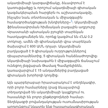
ակադեմիայի կարգավիճակը, ձևավորում է
կառուցվածքը և որոշում ակադեմիայի գիտական
կազմակերպման հարցերն ու աշխատակազմը,
ինչպես նաև տնտեսական և միջազգային
5
համագործակցության խնդիրները»
։ Ակադեմիայի
ֆինանսավորման հիմնական բազային աղբյուրը
Վրաստանի պետական բյուջեի տարեկան
հատկացումներն են, որոնք կազմում են ՀՆԱ 0.2
տոկոսը, ամեն մի գիտնականի վրա տարեկան
ծախսվում է 600 ԱՄՆ դոլար։ Ակադեմիան
բաղկացած է 9 գիտական ուղղություններով
դեպարտամենտից, 5 գիտական հանձնաժողովից։
Ակադեմիայի նախագահն է միջազգային ճանաչում
ունեցող լեզվաբան Թամազ Գամկրելիձեն,
կառավարվում է 15 անդամներից բաղկացած
գիտական խորհրդի կողմից։
Այն պարբերաբար հրատարակում է տեղեկագիր,
որի բոլոր համարները (բաց ձևաչափով)
տեղադրված են ակադեմիայի կայքէջում ու
հասանելի են բոլոր ընթերցողների համար։
Տեղեկագրի բովանդակության ուսումնասիրության
արդյունքում նկատել ենք հասարակագիտական