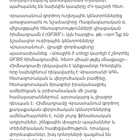
պահպանել են նախկին կապերը ՀԿ դաշտի հետ։
Վրաստանում գործող ուղեղային կենտրոններից
առաջատարն ու նշանավորը
Ռազմավարական և
միջազգային հետազոտությունների վրացական
1
հիմնադրամն է (GFSIS
)։ Այն հարցիս, թե
«որո՞նք են
նշանավոր ուղեղային կենտրոնները
Վրաստանում»,
վրացի փորձագետը
պատասխանեց.
«Առաջին 5 տեղը կարելի է շնորհել
GFSIS հիմնադրամին, հետո միայն թվել մնացյալը»։
Հիմնադրամի ղեկավարն է Ալեքսանդր Ռոնդելին,
որը նախկինում ղեկավարել է Վրաստանի ԱԳՆ
հետազոտական և վերլուծական բաժինը,
հետազոտական ծրագրեր իրականացրել
ամերիկյան և բրիտանական մի շարք
համալսարաններում, արտակարգ և լիազոր
դեսպան է։ Հիմնադրամը Վրաստանում գործող
քաղաքական-վերլուծական կենտրոններից
ամենահայտնին է, ունի լուրջ ֆինանսական
աղբյուրներ, շենքային փայլուն պայմաններ և
տեխնիկական հագեցվածություն, որակյալ
փորձագետներ, իսկ դոնորների կազմում են