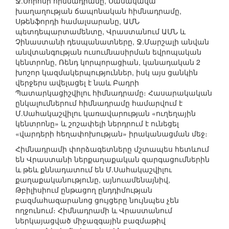
Ջ.Սորոսի հիմնադրամը, Սասակավա
խաղաղության ճապոնական հիմնադրամը,
Սթենֆորդի համալսարանը, ԱՄՆ
պետդեպարտամենտը, Վրաստանում ԱՄՆ և
Չինաստանի դեսպանատները, Ջ.Մարշալի անվան
անվտանգության ուսումնասիրման եվրոպական
կենտրոնը, Ռենդ կորպորացիան, կանադական 2
խոշոր կազմակերպություններ, իսկ այս ցանկին
վերջերս ավելացել է նաև Բադրի
Պատարկացիշվիլու հիմնադրամը։ Հասարակական
ընկալումներում հիմնադրամը համարվում է
Մ.Սահակաշվիլու կառավարության «ուղեղային
կենտրոնը» և շոշափելի ներդրում է ունեցել
«վարդերի հեղափոխության» իրականացման մեջ։
Հիմնադրամի փորձագետները մշտապես հետևում
են Վրաստանի ներքաղաքական զարգացումներին
և թեև քննադատում են Մ.Սահակաշվիլու
քաղաքականությունը, այնուամենայնիվ,
Թբիլիսիում ընթացող ընդդիմության
բազմահազարանոց ցույցերը նույնպես չեն
ողջունում։ Հիմնադրամի և Վրաստանում
ներկայացված միջազգային բազմաթիվ