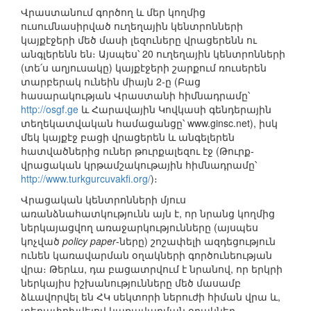
Վրաստանում գործող և մեր կողմից
ուսումնասիրված ուղեղային կենտրոնների
կայքէջերի մեծ մասի լեզուները վրացերենն ու
անգլերենն են։ Այսպես՝ 20 ուղեղային կենտրոնների
(տե՛ս աղյուսակը) կայքէջերի շարքում ռուսերեն
տարբերակ ունեին միայն 2-ը (Բաց
հասարակության Վրաստանի հիմնադրամը՝
http://osgf.ge
և Հարավային Կովկասի գենդերային
տեղեկատվական համացանցը՝ www.ginsc.net), իսկ
մեկ կայքէջ բացի վրացերեն և անգելերեն
հատվածներից ուներ թուրքալեզու էջ (Թուրք-
վրացական կրթամշակութային հիմնադրամը՝
http://www.turkgurcuvakfi.org/
)։
Վրացական կենտրոնների մյուս
առանձնահատկությունն այն է, որ նրանց կողմից
ներկայացվող առաջարկությունները (այսպես
կոչված
policy paper
-ները) շոշափելի ազդեցություն
ունեն կառավարման օղակների գործունեության
վրա։ Թերևս, դա բացատրվում է նրանով, որ երկրի
ներկայիս իշխանությունները մեծ մասամբ
ձևավորվել են ՀԿ սեկտորի ներուժի հիման վրա և,
տեղափոխվելով կառավարման օղակներ,