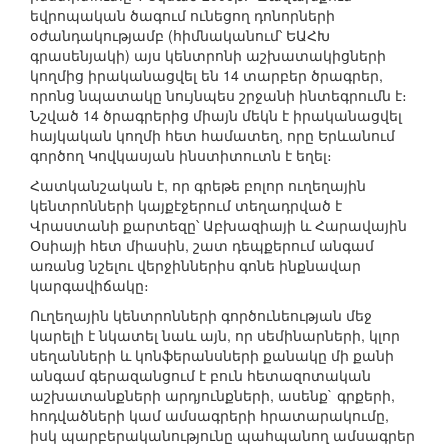
եվրոպական ծագում ունեցող դոնորների
օժանդակությամբ (հիմնականում՝ ԵԱՀԽ
գրասենյակի) այս կենտրոնի աշխատակիցների
կողմից իրականացվել են 14 տարբեր ծրագրեր,
որոնց նպատակը նույնպես շրջանի ինտեգրումն է։
Նշված 14 ծրագրերից միայն մեկն է իրականացվել
հայկական կողմի հետ համատեղ, որը Երևանում
գործող Կովկասյան ինստիտուտն է եղել։
Հատկանշական է, որ գրեթե բոլոր ուղեղային
կենտրոնների կայքէջերում տեղադրված է
Վրաստանի քարտեզը՝ Աբխազիայի և Հարավային
Օսիայի հետ միասին, շատ դեպքերում անգամ
առանց նշելու վերջիններիս գոնե ինքնավար
կարգավիճակը։
Ուղեղային կենտրոնների գործունեության մեջ
կարելի է նկատել նաև այն, որ սեմինարների, կլոր
սեղանների և կոնֆերանսների քանակը մի քանի
անգամ գերազանցում է բուն հետազոտական
աշխատանքների արդյունքների, ասենք` գրքերի,
հոդվածների կամ ամսագրերի հրատարակումը,
իսկ պարբերականությունը պահպանող ամսագրեր