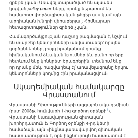
գրեթե չկան։ Առավել տարածված են այսպես
կոչված
policy paper
-ները, որոնք ներառում են
համառոտ փորձագիտական թեզեր այս կամ այն
արդիական խնդրի վերաբերյալ։ Հիմնարար
հետազոտություններ գրեթե չկան։
Համագործակցության դաշտը բազմազան է, նշվում
են տարբեր կենտրոնների անվանումներ՝ որպես
գործընկերներ, բայց իրականում դրանք
հիմնականում ձևական նշումներ են, քանի որ երբ
հետևում ենք կոնկրետ ծրագրերին, տեսնում ենք,
որ դրանք մեկ, հազվադեպ էլ՝ առավելագույնը երկու
կենտրոնների կողմից էին իրականացվում։
Ակադեմիական համակարգը
Վրաստանում
Վրաստանի Գիտությունների ազգային ակադեմիան
4
(ըստ 2008թ. հունվարի 1-ից գործող օրենքի
),
Վրաստանի կառավարության գիտական
խորհրդատուն է։ Գործող օրենքի 4-րդ կետի
համաձայն, այն «ինքնակառավարվող գիտական
հաստատություն է, որն ինքնուրույն հաստատում է