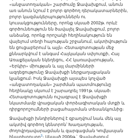
«անջատողական» շարժումը Ջավախքում, անուն
առ անուն նշում է բոլոր գործող դերակատարներին,
բոլոր կազմակերպություններն ու
կուսակցությունները, որոնք սկսած 2002թ. որևէ
գործունեություն են ծավալել Ջավախքում, բոլոր
անձանց, որոնք որոշակի հեղինակություն են
վայելում տեղի հայության շրջանում, ակտիվություն
են ցուցաբերում և այլն։ Հետազոտության մեջ
քննարկվում է անգամ Հայկական սփյուռքի, Հայ
Առաքելական եկեղեցու, ՀՀ կառավարության,
«Երկիր» միության և այլ մարմինների
ազդեցությունը Ջավախքի ներքաղաքական
կյանքում։ Իսկ Ջավախքի այսպես կոչված
«անջատողական» շարժման պատմությունը
հեղինակը սկսում է շարադրել 1991թ. սկսած։
Հետազոտությունն ուշագրավ է Ջավախքի
նկատմամբ վրացական փորձագիտական մտքի և
դիրքորոշումների բացահայտման տեսանկյունից։
Ջավախքի խնդիրներով է զբաղվում նաև մեկ այլ
ակտիվ գործող կենտրոն՝ Խաղաղության,
ժողովրդավարացման և զարգացման Կովկասյան
3
ինստիտուտը
։ Սկսած 2006թ.` Ջավախքում