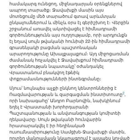
համակարգ ունեցող, միջնադարյան օրենքներով
ապրող տարածք։ Ջավախքի մասին այս
մոտեցումը մեծ տարածում գտավ արևմտյան
ընկալումներում և մինչև օրս էլ գերիշխող է։ Վերջին
շրջանում առավել ակտիվացել է հիմնադրամի
գործունեությունն այս ուղղությամբ, որի արդյունքն
էլ եղավ սույն թվականի հունիսի 22-ին հիմնադրամի
գրասենյակի բացման պաշտոնական
արարողությունը Ախալքալաքում։ Այդ միջոցառման
ժամանակ հռչակվել է Ջավախքում հիմնադրամի
գործունեության նպատակը՝ օժանդակել
Վրաստանում բնակվող էթնիկ
փոքրամասնությունների ինտեգրմանը։
Մյուս՝ նույնպես աչքի ընկնող կենտրոններից է
2
Ռազմավարության և զարգացման ինստիտուտը
,
որի նախագահը՝ Անդրո Բարնովին, նախկինում
եղել է Վրաստանի խորհրդարանի
Պաշտպանության և անվտանգության կոմիտեի
ղեկավարը։ Սույն թվականի հունվարին
հրատարակվել է իր հեղինակած
ուսումնասիրությունը Սամցխե-Ջավախքի մասին,
որտեղ մանրամասն նկարագրում է այսպես կոչված