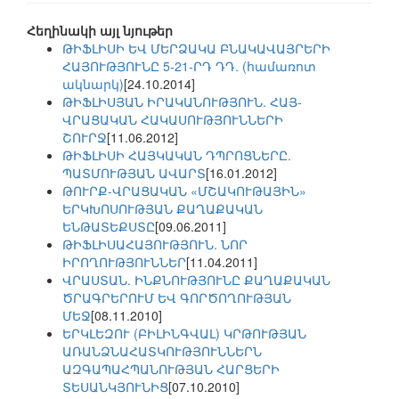
Հեղինակի այլ նյութեր
ԹԻՖԼԻՍԻ ԵՎ ՄԵՐՁԱԿԱ ԲՆԱԿԱՎԱՅՐԵՐԻ
ՀԱՅՈՒԹՅՈՒՆԸ 5-21-ՐԴ ԴԴ. (համառոտ
ակնարկ)
[24.10.2014]
ԹԻՖԼԻՍՅԱՆ ԻՐԱԿԱՆՈՒԹՅՈՒՆ. ՀԱՅ-
ՎՐԱՑԱԿԱՆ ՀԱԿԱՍՈՒԹՅՈՒՆՆԵՐԻ
ՇՈՒՐՋ
[11.06.2012]
ԹԻՖԼԻՍԻ ՀԱՅԿԱԿԱՆ ԴՊՐՈՑՆԵՐԸ.
ՊԱՏՄՈՒԹՅԱՆ ԱՎԱՐՏ
[16.01.2012]
ԹՈՒՐՔ-ՎՐԱՑԱԿԱՆ «ՄՇԱԿՈՒԹԱՅԻՆ»
ԵՐԿԽՈՍՈՒԹՅԱՆ ՔԱՂԱՔԱԿԱՆ
ԵՆԹԱՏԵՔՍՏԸ
[09.06.2011]
ԹԻՖԼԻՍԱՀԱՅՈՒԹՅՈՒՆ. ՆՈՐ
ԻՐՈՂՈՒԹՅՈՒՆՆԵՐ
[11.04.2011]
ՎՐԱՍՏԱՆ. ԻՆՔՆՈՒԹՅՈՒՆԸ ՔԱՂԱՔԱԿԱՆ
ԾՐԱԳՐԵՐՈՒՄ ԵՎ ԳՈՐԾՈՂՈՒԹՅԱՆ
ՄԵՋ
[08.11.2010]
ԵՐԿԼԵԶՈՒ (ԲԻԼԻՆԳՎԱԼ) ԿՐԹՈՒԹՅԱՆ
ԱՌԱՆՁՆԱՀԱՏԿՈՒԹՅՈՒՆՆԵՐՆ
ԱԶԳԱՊԱՀՊԱՆՈՒԹՅԱՆ ՀԱՐՑԵՐԻ
ՏԵՍԱՆԿՅՈՒՆԻՑ
[07.10.2010]