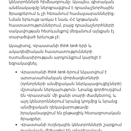
կենտրոնների հիմնադրումը։ Այսպես, գիտական
անձնակազմը ներգրավվում է դրամաշնորհային
ծրագրերում և չի հեռանում համալսարաններից։
Նման երևույթ առկա է նաև ՀՀ կրթական
հաստատություններում, բայց դրամաշնորհների
սակավության հետևանքով մեզանում այնքան էլ
տարածված երևույթ չէ։
Այսպիսով, Վրաստանի
think tank
-երի և
ակադեմիական հաստատությունների
ուսումնասիրության արդյունքում կարելի է
եզրակացնել.
Վրաստանի
think tank
-երում նկատվում է
արտասահմանյան փորձագետների
(դոնորների անմիջական ներկայացուցիչների)
մշտական ներկայություն։ Նրանք գործուղվում
են Վրաստան՝ մի քանի տարի ժամկետով, և
այդ կենտրոններում նրանց կողմից և նրանց
անմիջական ղեկավարությամբ
իրականացվում են ընթացիկ հետազոտական
ծրագրեր:
Վրաստանի ուղեղային կենտրոնների շարքում
բավական մեծաթիվ են տնտեսական