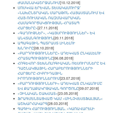
ԺԱՄԱՆԱԿԱՇՐՋԱՆՈՒՄ
[10.12.2018]
ՄՈՍԿՎԱ-ԵՐԵՎԱՆ ՏԵՍԱԿԱՄՈՒՐՋ՝
«ՆԱԽԸՆՏՐԱԿԱՆ ՄԱՐԱԹՈՆ ՀԱՅԱՍՏԱՆՈՒՄ ԵՎ
ՀԱՅ-ՌՈՒՍԱԿԱՆ ՌԱԶՄԱՎԱՐԱԿԱՆ
ՀԱՄԱԳՈՐԾԱԿՑՈՒԹՅԱՆ ՀՐԱՏԱՊ
ՀԱՐՑԵՐԸ»
[27.11.2018]
«ԳԱՂՈՒԹՆԵՐ», «ԿԱՅՍՐՈՒԹՅՈՒՆՆԵՐ» ԵՎ
ԱՆՎՏԱՆԳՈՒԹՅՈՒՆ
[20.11.2018]
ԱՊԱԳԱՅԻՆ ՊԱՏՐԱՍՏ ԼԻՆԵԼՈՒ
ԽՆԴԻՐԸ
[08.10.2018]
«ԲԱՐԴՈՒԹՅՈՒՆՆԵՐԸ» ԱԴԵԿՎԱՏ ԸՆԿԱԼԵԼՈՒ
ՀՐԱՏԱՊՈՒԹՅՈՒՆԸ
[06.08.2018]
ՀՈԳԵՎՈՐ-ՏԵԽՆՈԼՈԳԻԱԿԱՆ ՌԵՍՈՒՐՍՆԵՐԸ ԵՎ
ԴԱՇՆԱԿՑԱՅԻՆ ՀԱՐԱԲԵՐՈՒԹՅՈՒՆՆԵՐԻ
ՀԱՐՑԵՐԸ ՀԻԲՐԻԴԱՅԻՆ
ԻՐՈՂՈՒԹՅՈՒՆՆԵՐՈՒՄ
[23.07.2018]
«ԲԱՐԴՈՒԹՅՈՒՆՆԵՐԻ» ԱԴԵԿՎԱՏ ԸՆԿԱԼՈՒՄԸ
ԵՎ ՔԱՂԱՔԱԿՐԹԱԿԱՆ ԳՈՐԾՈՆԸ
[09.07.2018]
«ՉԻՆԱԿԱՆ ՇԱԽՄԱՏ»
[23.05.2018]
ՖՐԱԳՄԵՆՏԱՑՎԱԾ ԿԱՄ «ՄԻՆՉՎԵՍՏՖԱԼՅԱՆ»
ԱՇԽԱՐՀԱԿԱՐԳ
[28.03.2018]
ԳԱԳԻԿ ՀԱՐՈՒԹՅՈՒՆՅԱՆ. «ԿԱՌԱՎԱՐԵԼԻ