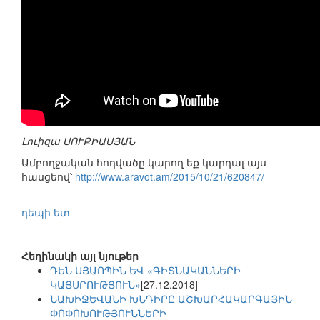
Լուիզա ՍՈՒՔԻԱՍՅԱՆ
Ամբողջական հոդվածը կարող եք կարդալ այս
հասցեով՝
http://www.aravot.am/2015/10/21/620847/
դեպի ետ
Հեղինակի այլ նյութեր
ԴԵՆ ՍՅԱՈՊԻՆ ԵՎ «ԳԻՏՆԱԿԱՆՆԵՐԻ
ԿԱՅՍՐՈՒԹՅՈՒՆ»
[27.12.2018]
ՆԱԽԻՋԵՎԱՆԻ ԽՆԴԻՐԸ ԱՇԽԱՐՀԱԿԱՐԳԱՅԻՆ
ՓՈՓՈԽՈՒԹՅՈՒՆՆԵՐԻ