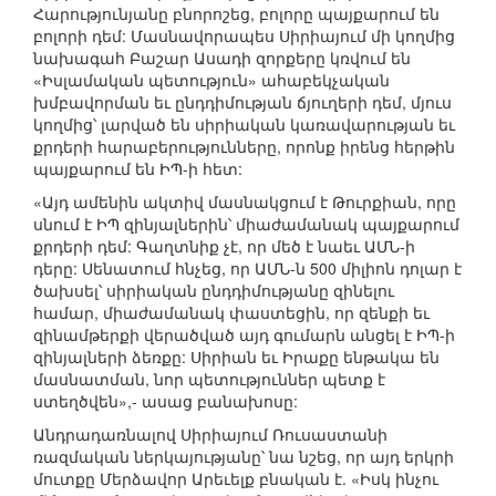
Հարությունյանը բնորոշեց, բոլորը պայքարում են
բոլորի դեմ: Մասնավորապես Սիրիայում մի կողմից
նախագահ Բաշար Ասադի զորքերը կռվում են
«Իսլամական պետություն» ահաբեկչական
խմբավորման եւ ընդդիմության ճյուղերի դեմ, մյուս
կողմից՝ լարված են սիրիական կառավարության եւ
քրդերի հարաբերությունները, որոնք իրենց հերթին
պայքարում են ԻՊ-ի հետ:
«Այդ ամենին ակտիվ մասնակցում է Թուրքիան, որը
սնում է ԻՊ զինյալներին՝ միաժամանակ պայքարում
քրդերի դեմ: Գաղտնիք չէ, որ մեծ է նաեւ ԱՄՆ-ի
դերը: Սենատում հնչեց, որ ԱՄՆ-ն 500 միլիոն դոլար է
ծախսել՝ սիրիական ընդդիմությանը զինելու
համար, միաժամանակ փաստեցին, որ զենքի եւ
զինամթերքի վերածված այդ գումարն անցել է ԻՊ-ի
զինյալների ձեռքը: Սիրիան եւ Իրաքը ենթակա են
մասնատման, նոր պետություններ պետք է
ստեղծվեն»,- ասաց բանախոսը:
Անդրադառնալով Սիրիայում Ռուսաստանի
ռազմական ներկայությանը՝ նա նշեց, որ այդ երկրի
մուտքը Մերձավոր Արեւելք բնական է. «Իսկ ինչու