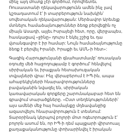
մինչ այդ մուտք չէր գործում, որովհետեւ
Ռուսաստանի ղեկավարությունն ամեն ինչ լավ
կշռադատում է՝ ի տարբերություն նախկին՝
սովետական ղեկավարության: Մերձավոր Արեւելք
մտնելու համաձայնություններ ձեռք բերվեցին ոչ
միայն Ասադի, այլեւ Իսրայելի հետ, որը, վերջապես,
հասկացավ «ջինը» դուրս է եկել շշից եւ դա
վտանգավոր է իր համար: Նույն համաձայնությունը
ձեռք է բերվել Իրանի, Իրաքի եւ ԱՄՆ-ի հետ»:
Գագիկ Հարությունյանի գնահատմամբ՝ ռուսական
օդուժը մեծ հաջողությամբ է գործում՝ հենվելով
սիրիական եւ իրաքյան հետախուզական
տվյալների վրա: Ինչ վերաբերում է ԻՊ-ին, ապա
ահաբեկիչների հնարավորությունները
բավականին նվազել են, սիրիական
կառավարական զորքերը շարունակաբար հետ են
գրավում տարածքները. «Ըստ տեղեկությունների՝
այս ամենի մեջ հայ համայնքը մղձավանջից
ազատվելու հնարավորություն է տեսնում:
Տարօրինակ կերպով բոլորի մոտ ոգեւորություն է՝
բոլորն ասում են, որ ԻՊ-ի դեմ պայքարի վիրտուալ
քաղաքականությունը փոխարինվել է իրական