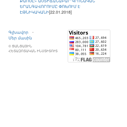
ՔԱՈՍԸ» ԱՍՏԻՃԱՆԱԲԱՐ ԿՐՈՆԱԿԱՆ
ԵՐԱՆԳԱՎՈՐՈՒՄԸ ՓՈԽՈՒՄ Է
ԷԹՆԻԿԱԿԱՆԻ
[22.01.2018]
Գլխավոր
⋅
Մեր մասին
© ՑԱՆՑԱՅԻՆ
ՀԵՏԱԶՈՏԱԿԱՆ ԻՆՍՏԻՏՈՒՏ