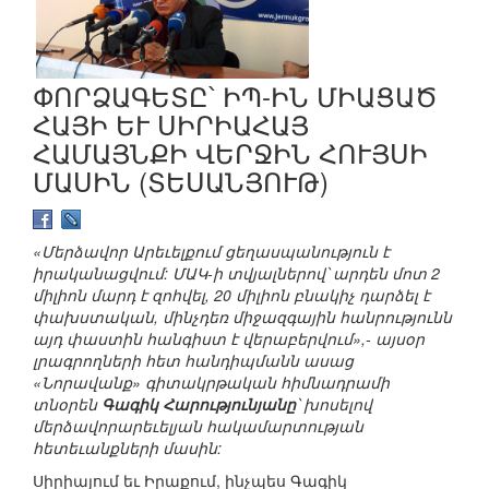
ՓՈՐՁԱԳԵՏԸ՝ ԻՊ-ԻՆ ՄԻԱՑԱԾ
ՀԱՅԻ ԵՒ ՍԻՐԻԱՀԱՅ
ՀԱՄԱՅՆՔԻ ՎԵՐՋԻՆ ՀՈՒՅՍԻ
ՄԱՍԻՆ (ՏԵՍԱՆՅՈՒԹ)
«Մերձավոր Արեւելքում ցեղասպանություն է
իրականացվում: ՄԱԿ-ի տվյալներով՝ արդեն մոտ 2
միլիոն մարդ է զոհվել, 20 միլիոն բնակիչ դարձել է
փախստական, մինչդեռ միջազգային հանրությունն
այդ փաստին հանգիստ է վերաբերվում»,- այսօր
լրագրողների հետ հանդիպմանն ասաց
«Նորավանք» գիտակրթական հիմնադրամի
տնօրեն
Գագիկ Հարությունյանը
՝ խոսելով
մերձավորարեւելյան հակամարտության
հետեւանքների մասին:
Սիրիայում եւ Իրաքում, ինչպես Գագիկ