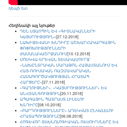
դեպի ետ
Հեղինակի այլ նյութեր
ԴԵՆ ՍՅԱՈՊԻՆ ԵՎ «ԳԻՏՆԱԿԱՆՆԵՐԻ
ԿԱՅՍՐՈՒԹՅՈՒՆ»
[27.12.2018]
ՆԱԽԻՋԵՎԱՆԻ ԽՆԴԻՐԸ ԱՇԽԱՐՀԱԿԱՐԳԱՅԻՆ
ՓՈՓՈԽՈՒԹՅՈՒՆՆԵՐԻ
ԺԱՄԱՆԱԿԱՇՐՋԱՆՈՒՄ
[10.12.2018]
ՄՈՍԿՎԱ-ԵՐԵՎԱՆ ՏԵՍԱԿԱՄՈՒՐՋ՝
«ՆԱԽԸՆՏՐԱԿԱՆ ՄԱՐԱԹՈՆ ՀԱՅԱՍՏԱՆՈՒՄ ԵՎ
ՀԱՅ-ՌՈՒՍԱԿԱՆ ՌԱԶՄԱՎԱՐԱԿԱՆ
ՀԱՄԱԳՈՐԾԱԿՑՈՒԹՅԱՆ ՀՐԱՏԱՊ
ՀԱՐՑԵՐԸ»
[27.11.2018]
«ԳԱՂՈՒԹՆԵՐ», «ԿԱՅՍՐՈՒԹՅՈՒՆՆԵՐ» ԵՎ
ԱՆՎՏԱՆԳՈՒԹՅՈՒՆ
[20.11.2018]
ԱՊԱԳԱՅԻՆ ՊԱՏՐԱՍՏ ԼԻՆԵԼՈՒ
ԽՆԴԻՐԸ
[08.10.2018]
«ԲԱՐԴՈՒԹՅՈՒՆՆԵՐԸ» ԱԴԵԿՎԱՏ ԸՆԿԱԼԵԼՈՒ
ՀՐԱՏԱՊՈՒԹՅՈՒՆԸ
[06.08.2018]
ՀՈԳԵՎՈՐ-ՏԵԽՆՈԼՈԳԻԱԿԱՆ ՌԵՍՈՒՐՍՆԵՐԸ ԵՎ