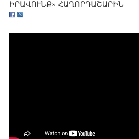
ԻՐԱՎՈՒՆՔ» ՀԱՂՈՐԴԱՇԱՐԻՆ