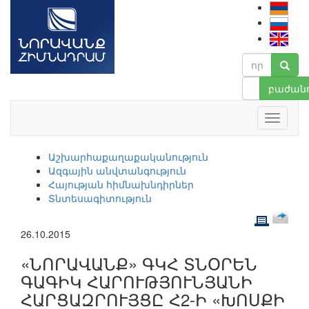
բաժանո
Աշխարհաքաղաքականություն
Ազգային անվտանգություն
Հայության հիմնախնդիրներ
Տնտեսագիտություն
26.10.2015
«ՆՈՐԱՎԱՆՔ» ԳԿՀ ՏՆՕՐԵՆ
ԳԱԳԻԿ ՀԱՐՈՒԹՅՈՒՆՅԱՆԻ
ՀԱՐՑԱԶՐՈՒՅՑԸ Հ2-Ի «ԽՈՍՔԻ