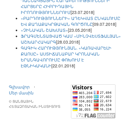
ԴԱՇՆԱԿՑԱՅԻՆ ՀԱՐԱԲԵՐՈՒԹՅՈՒՆՆԵՐԻ
ՀԱՐՑԵՐԸ ՀԻԲՐԻԴԱՅԻՆ
ԻՐՈՂՈՒԹՅՈՒՆՆԵՐՈՒՄ
[23.07.2018]
«ԲԱՐԴՈՒԹՅՈՒՆՆԵՐԻ» ԱԴԵԿՎԱՏ ԸՆԿԱԼՈՒՄԸ
ԵՎ ՔԱՂԱՔԱԿՐԹԱԿԱՆ ԳՈՐԾՈՆԸ
[09.07.2018]
«ՉԻՆԱԿԱՆ ՇԱԽՄԱՏ»
[23.05.2018]
ՖՐԱԳՄԵՆՏԱՑՎԱԾ ԿԱՄ «ՄԻՆՉՎԵՍՏՖԱԼՅԱՆ»
ԱՇԽԱՐՀԱԿԱՐԳ
[28.03.2018]
ԳԱԳԻԿ ՀԱՐՈՒԹՅՈՒՆՅԱՆ. «ԿԱՌԱՎԱՐԵԼԻ
ՔԱՈՍԸ» ԱՍՏԻՃԱՆԱԲԱՐ ԿՐՈՆԱԿԱՆ
ԵՐԱՆԳԱՎՈՐՈՒՄԸ ՓՈԽՈՒՄ Է
ԷԹՆԻԿԱԿԱՆԻ
[22.01.2018]
Գլխավոր
⋅
Մեր մասին
© ՑԱՆՑԱՅԻՆ
ՀԵՏԱԶՈՏԱԿԱՆ ԻՆՍՏԻՏՈՒՏ