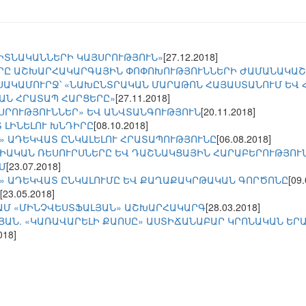
ԳԻՏՆԱԿԱՆՆԵՐԻ ԿԱՅՍՐՈՒԹՅՈՒՆ»
[27.12.2018]
ՐԸ ԱՇԽԱՐՀԱԿԱՐԳԱՅԻՆ ՓՈՓՈԽՈՒԹՅՈՒՆՆԵՐԻ ԺԱՄԱՆԱԿԱ
ՍԱԿԱՄՈՒՐՋ՝ «ՆԱԽԸՆՏՐԱԿԱՆ ՄԱՐԱԹՈՆ ՀԱՅԱՍՏԱՆՈՒՄ ԵՎ
ԱՆ ՀՐԱՏԱՊ ՀԱՐՑԵՐԸ»
[27.11.2018]
ՅՍՐՈՒԹՅՈՒՆՆԵՐ» ԵՎ ԱՆՎՏԱՆԳՈՒԹՅՈՒՆ
[20.11.2018]
 ԼԻՆԵԼՈՒ ԽՆԴԻՐԸ
[08.10.2018]
» ԱԴԵԿՎԱՏ ԸՆԿԱԼԵԼՈՒ ՀՐԱՏԱՊՈՒԹՅՈՒՆԸ
[06.08.2018]
ԻԱԿԱՆ ՌԵՍՈՒՐՍՆԵՐԸ ԵՎ ԴԱՇՆԱԿՑԱՅԻՆ ՀԱՐԱԲԵՐՈՒԹՅՈՒ
Մ
[23.07.2018]
» ԱԴԵԿՎԱՏ ԸՆԿԱԼՈՒՄԸ ԵՎ ՔԱՂԱՔԱԿՐԹԱԿԱՆ ԳՈՐԾՈՆԸ
[09
[23.05.2018]
ԱՄ «ՄԻՆՉՎԵՍՏՖԱԼՅԱՆ» ԱՇԽԱՐՀԱԿԱՐԳ
[28.03.2018]
ՅԱՆ. «ԿԱՌԱՎԱՐԵԼԻ ՔԱՈՍԸ» ԱՍՏԻՃԱՆԱԲԱՐ ԿՐՈՆԱԿԱՆ ԵՐ
018]