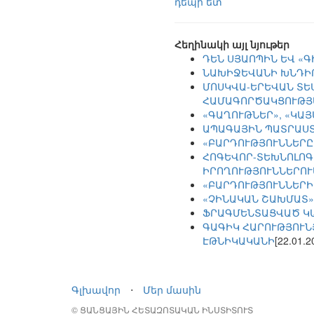
դեպի ետ
Հեղինակի այլ նյութեր
ԴԵՆ ՍՅԱՈՊԻՆ ԵՎ «
ՆԱԽԻՋԵՎԱՆԻ ԽՆԴԻ
ՄՈՍԿՎԱ-ԵՐԵՎԱՆ ՏԵ
ՀԱՄԱԳՈՐԾԱԿՑՈՒԹՅ
«ԳԱՂՈՒԹՆԵՐ», «ԿԱ
ԱՊԱԳԱՅԻՆ ՊԱՏՐԱՍՏ
«ԲԱՐԴՈՒԹՅՈՒՆՆԵՐԸ
ՀՈԳԵՎՈՐ-ՏԵԽՆՈԼՈԳ
ԻՐՈՂՈՒԹՅՈՒՆՆԵՐՈՒ
«ԲԱՐԴՈՒԹՅՈՒՆՆԵՐԻ
«ՉԻՆԱԿԱՆ ՇԱԽՄԱՏ»
ՖՐԱԳՄԵՆՏԱՑՎԱԾ Կ
ԳԱԳԻԿ ՀԱՐՈՒԹՅՈՒՆ
ԷԹՆԻԿԱԿԱՆԻ
[22.01.2
Գլխավոր
⋅
Մեր մասին
© ՑԱՆՑԱՅԻՆ ՀԵՏԱԶՈՏԱԿԱՆ ԻՆՍՏԻՏՈՒՏ