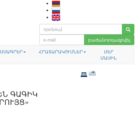
բաժանորդագրվել
ՄՍԱԳՐԵՐ
ՀՐԱՏԱՐԱԿՈՒՄՆԵՐ
ՄԵՐ
ՄԱՍԻՆ
ԵՆ ԳԱԳԻԿ
ՐՈՒՅՑ»