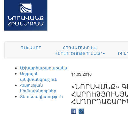
ԳԼԽԱՎՈՐ
ՀՈԴՎԱԾՆԵՐ ԵՎ
ՎԵՐԼՈՒԾՈՒԹՅՈՒՆՆԵՐ
ԻՐԱ
Աշխարհաքաղաքականություն
Ազգային
14.03.2016
անվտանգություն
«ՆՈՐԱՎԱՆՔ» 
Հայության
հիմնախնդիրներ
ՀԱՐՈՒԹՅՈՒՆՅԱ
Տնտեսագիտություն
ՀԱՂՈՐԴԱՇԱՐԻ