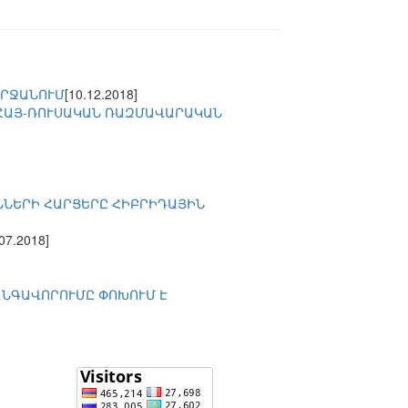
ՇՐՋԱՆՈՒՄ
[10.12.2018]
 ՀԱՅ-ՌՈՒՍԱԿԱՆ ՌԱԶՄԱՎԱՐԱԿԱՆ
ՆՆԵՐԻ ՀԱՐՑԵՐԸ ՀԻԲՐԻԴԱՅԻՆ
.07.2018]
ԱՆԳԱՎՈՐՈՒՄԸ ՓՈԽՈՒՄ Է