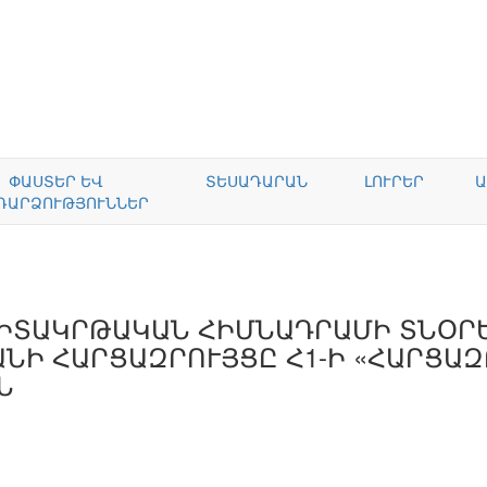
ՓԱՍՏԵՐ ԵՎ
ՏԵՍԱԴԱՐԱՆ
ԼՈՒՐԵՐ
Ա
ԴԱՐՁՈՒԹՅՈՒՆՆԵՐ
ԳԻՏԱԿՐԹԱԿԱՆ ՀԻՄՆԱԴՐԱՄԻ ՏՆՕՐ
ՆԻ ՀԱՐՑԱԶՐՈՒՅՑԸ Հ1-Ի «ՀԱՐՑԱԶ
Ն