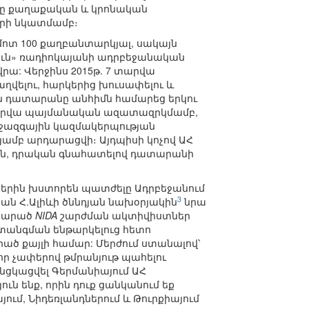
երը քաղաքական և կրոնական
երի նկատմամբ։
 մոտ 100 քաղբանտարկյալ, սակայն
թյուն» ռադիոկայանի ադրբեջանական
վրա: Վերջինս 2015թ. 7 տարվա
վելու, հարկերից խուսափելու և
յն դատարանը անհիմն համարեց երկու
տարվա պայմանական ազատազրկմամբ,
ջազգային կազմակերպության
յամբ արդարացվի։ Այդպիսի կոչով ԱՀ
այն, դրական գնահատելով դատարանի
ներին խստորեն պատժելը Ադրբեջանում
3
ան Հ.Ալիևի ծննդյան նախօրյակին
նրա
ատարած
NIDA
շարժման ակտիվիստներ
տանգման ենթարկելուց հետո
ած քայլի համար: Մերժում ստանալով՝
ր չափերով թմրանյութ պահելու
անցկացվել Գերմանիայում ԱՀ
ւն ենք, որին դուք ցանկանում եք
ում, Նիդեռլանդներում և Թուրքիայում