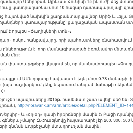
տգամավոր Մեհրիբան Ալիևան։ Հունիսի 15-ին ուժի մեջ մտն
ումը կանդրադառնա մոտ 10 հազար դատապարտյալի վրա, 
ջ հայտնված նախկին քաղբանտարկյալներ Արիֆ և Լեյլա Յո
դեռլանդների կառավարությանը՝ քաղաքական ապաստան ստ
վում է որպես «Ծաղիկների տոն»։
դար» ոսկու հանքավայրը, որի պահուստները գնահատվում են
ն ընկերություն է, որը մասնագիտացած է գունավոր մետա
ման մեջ:
կան փաստաթղթերը վկայում են, որ մասնավորապես «Չովդար
ն։
թացքում ԱՄն դոլարը հավասար է եղել մոտ 0.78 մանաթի, 
 (այս հաշվարկում չենք ներառում անգամ մանաթի դեկտեմբեր
)։
ւջեի նվազումները 2015թ. համեմատ շատ ավելի մեծ են։ Տե
վիճակ),
http://noravank.am/arm/articles/detail.php?ELEMENT_ID=14
դ-երկիր» և «օդ-օդ» դասի հրթիռների մասին է։ Բացի դրանից
եներալ-մայոր Զ.Հուսեյնովը հայտարարել էր 200, 300, 50
ի գնման Ադրբեջանի մտադրության մասին։