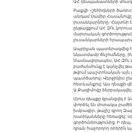
ԱՀ դեսպանատների մուտք
Բաքվի «շեհիդների ծառու
անդամ Սամիր Հասանովը,
լուսանկարները։ Հայտնի 
ընթացքում ԱՀ ԶՈւ կորուս
մարտական գործողություն
լուսանկարների հրապարա
Ապրիլյան պատերազմից հ
նկատմամբ ճնշումները, ի
Մասնավորապես, ԱՀ ԶՈւ
բաժանմունք է կանչվել 
թվում պաշտոնական այն 
պատճառով։ Վերջինիս ըն
հետևանքով: Այս դեպքի վ
Ա.Քազիմովը ձերբակալվել 
Մյուս դեպքը գրանցվել է
փորձել են մոտակա բաժի
խմբագիր, թալիշ գրող Զաբ
ոստիկանները հեռացել: 
գործունեությունից: Ի 
դրան հաջորդող օրերին կ