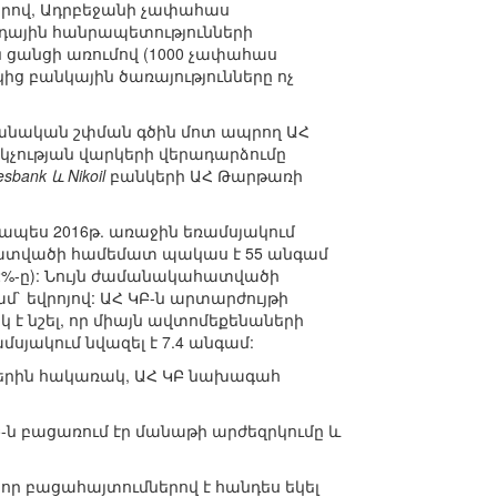
երով, Ադրբեջանի չափահաս
հրդային հանրապետությունների
 ցանցի առումով (1000 չափահաս
ից բանկային ծառայությունները ոչ
ջանական շփման գծին մոտ ապրող ԱՀ
ակչության վարկերի վերադարձումը
esbank և Nikoil
բանկերի ԱՀ Թարթառի
ապես 2016թ. առաջին եռամսյակում
ահատվածի համեմատ պակաս է 55 անգամ
82%-ը): Նույն ժամանակահատվածի
` եվրոյով: ԱՀ ԿԲ-ն արտարժույթի
է նշել, որ միայն ավտոմեքենաների
յակում նվազել է 7.4 անգամ:
երին հակառակ, ԱՀ ԿԲ նախագահ
ԿԲ-ն բացառում էր մանաթի արժեզրկումը և
որ բացահայտումներով է հանդես եկել