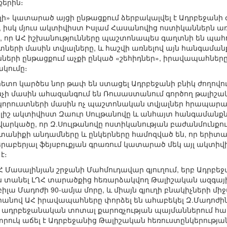
երին։
ղի» կատարած այցի ընթացքում ձերբակալվել է Ադրբեջան
 իսկ մյուս ակտիվիստ Իսլամ Հասանովից ոստիկաններն առ
է, որ ԱՀ իշխանությունները պաշտոնապես գաղտնի են պահ
տների մասին տվյալները, և հաշվի առնելով այն հանգաման
ների ընթացքում աչքի ընկած «շեհիդներ», իրավապահները
կումը։
ետո կարծես նոր թափ են ստացել Ադրբեջանի բնիկ ժողովո
նչի մասին ահազանգում են Ռուսաստանում գործող թալիշա
 կորուստների մասին ոչ պաշտոնական տվյալներ հրապա
թալիշ ակտիվիստ Զաուր Սուլթանովը և անհայտ հանգամանք
վարկածը, որ Զ.Սուլթանովը ոստիկանության բաժանմունքո
տանիքի անդամները և ընկերները համոզված են, որ երիտ
երաբերյալ ֆեյսբուքյան գրառում կատարած մեկ այլ ակտիվի
է։
 ԱՀ Մասալինյան շրջանի Մահմուդավար գյուղում, երբ Ադր
ն տանել ԼՂՀ տարածքից հեռարձակվող Թալիշական ազգայի
իլա Մադոժի 90-ամյա մորը, և միայն գյուղի բնակիչների մի
Սրանով ԱՀ իրավապահները փորձել են ահաբեկել Զ.Մադոժ
դեպ, ադրբեջանական տոտալ քարոզչության պայմաններում
տրուկ աճել է Ադրբեջանից Թալիշական հեռուստընկերությա