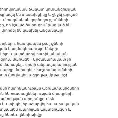
ի ժողովրդական ճակատ կուսակցության
գրավել են տեսախցիկը և ջնջել արված
ում ռազմական գործողությունների
քը, որ նշված ծառուղում թաղված են
 փորձել են կանխել անցանկալի
ւրդների, հատկապես թալիշների
կան կազմակերպությունները։
րակելու պատճառով ոստիկանական
ներում մահացել։ Արժանահավատ չի
ւմ մահացել է սրտի անբավարարության
ասարդը մահացել է խոշտանգումների
ստ (նույնպես ազգությամբ թալիշ)
բեջանի ոստիկանության աշխատակիցները
ն հեռուստաընկերության ծրագրերի
ջամտության արդյունքում են
ին և ստիպել հրաժարվել հասարակական
 հատկապես ապրիլյան պատերազմի և
նը հետևողների թիվը։