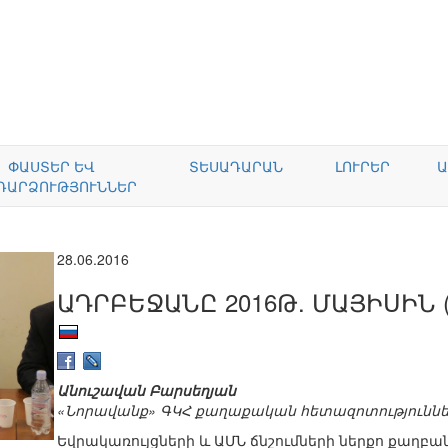
ՓԱՍՏԵՐ ԵՎ
ՏԵՍԱԴԱՐԱՆ
ԼՈՒՐԵՐ
Ա
ԴԱՐՁՈՒԹՅՈՒՆՆԵՐ
28.06.2016
ԱԴՐԲԵՋԱՆԸ 2016Թ. ՄԱՅԻՍԻՆ 
Անուշավան Բարսեղյան
«Նորավանք» ԳԿՀ քաղաքական հետազոտություննե
Եվրակառույցների և ԱՄՆ ճնշումների ներքո քաղբ