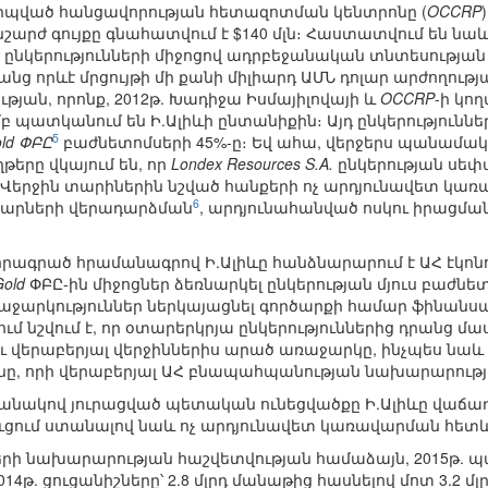
րպված հանցավորության հետազոտման կենտրոնը (
OCCRP
արժ գույքը գնահատվում է $140 մլն։ Հաստատվում են նաև
 ընկերությունների միջոցով ադրբեջանական տնտեսության ա
ռանց որևէ մրցույթի մի քանի միլիարդ ԱՄՆ դոլար արժողությ
յան, որոնք, 2012թ. Խադիջա Իսմայիլովայի և
OCCRP
-ի կո
 պատկանում են Ի.Ալիևի ընտանիքին։ Այդ ընկերություննե
5
old ՓԲԸ
բաժնետոմսերի 45%-ը։ Եվ ահա, վերջերս պանամա
րը վկայում են, որ
Londex Resources S.A.
ընկերության սեփ
ը։ Վերջին տարիներին նշված հանքերի ոչ արդյունավետ կառ
6
մարների վերադարձման
, արդյունահանված ոսկու իրացմ
տորագրած հրամանագրով Ի.Ալիևը հանձնարարում է ԱՀ էկոն
Gold
ՓԲԸ-ին միջոցներ ձեռնարկել ընկերության մյուս բաժնետ
աջարկություններ ներկայացնել գործարքի համար ֆինանս
մ նշվում է, որ օտարերկրյա ընկերություններից դրանց մա
ւ վերաբերյալ վերջիններիս արած առաջարկը, ինչպես նաև
, որի վերաբերյալ ԱՀ բնապահպանության նախարարությու
ղանակով յուրացված պետական ունեցվածքը Ի.Ալիևը վաճառու
ում ստանալով նաև ոչ արդյունավետ կառավարման հետև
րի նախարարության հաշվետվության համաձայն, 2015թ. 
014թ. ցուցանիշները՝ 2.8 մլրդ մանաթից հասնելով մոտ 3.2 մ