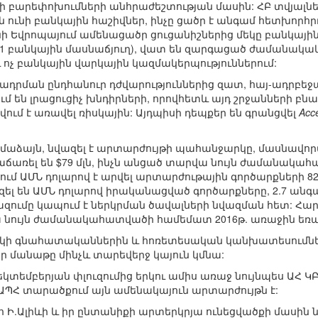
բարեփոխումների անհրաժեշտության մասին: ՀԲ տվյալն
%-ն ունի բանկային հաշիվներ, ինչը ցածր է անգամ հետխոր
ի Եվրոպայում ամենացածր ցուցանիշներից մեկը բանկային
մ 1 բանկային մասնաճյուղ), վատ են զարգացած ժամանակակ
և ոչ բանկային վարկային կազմակերպություններում:
դրման ընդհանուր դժվարություններից զատ, հայ-ադրբե
 են լրացուցիչ խնդիրների, որովհետև այդ շրջանների բն
ում է առավել ռիսկային: Այդպիսի դեպքեր են գրանցվել
Acc
մաձայն, նվազել է արտարժույթի պահանջարկը, մասնավոր
վաճառել են $79 մլն, ինչն անցած տարվա նույն ժամանակ
կում ԱՄՆ դոլարով է արվել արտարժութային գործարքների 
ել են ԱՄՆ դոլարով իրականացված գործարքները, 2.7 անգամ
ումը կապում է ներկրման ծավալների նվազման հետ: Հարկ 
նույն ժամանակահատվածի համեմատ 2016թ. առաջին եռամս
ակի գնահատականներին և հոռետեսական կանխատեսումն
որ մանաթը մինչև տարեվերջ կայուն կմնա:
դեկտեմբերյան փլուզումից երկու ամիս առաջ նույնպես ԱՀ 
 ԱՊՀ տարածքում այն ամենակայուն արտարժույթն է:
Ի.Ալիևի և իր ընտանիքի արտերկրյա ունեցվածքի մասին ն