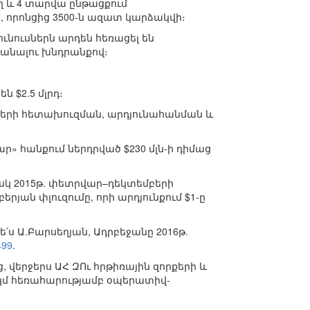
ող և 4 տարվա ընթացքում
որոնցից 3500-ն ազատ կարձակվի։
ւնուսներն արդեն հեռացել են
անալու խնդրանքով։
 $2.5 մլրդ։
ղների հետախուզման, արդյունահանման և
» հանքում ներդրված $230 մլն-ի դիմաց
իսկ 2015թ. փետրվար–դեկտեմբերի
յան փլուզումը, որի արդյունքում $1-ը
՛ս Ա.Բարսեղյան, Ադրբեջանը 2016թ.
499
.
, վերջերս ԱՀ ԶՈւ հրթիռային զորքերի և
0 կմ հեռահարությամբ օպերատիվ-