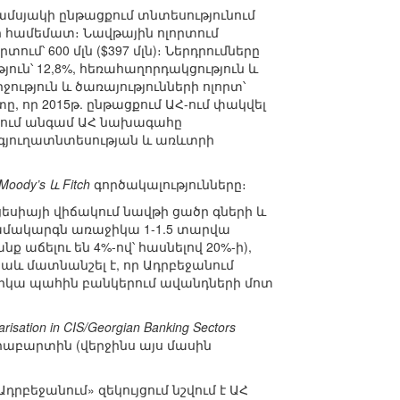
ամսյակի ընթացքում տնտեսությունում
 համեմատ։ Նավթային ոլորտում
ում՝ 600 մլն ($397 մլն)։ Ներդրումները
թյուն՝ 12,8%, հեռահաղորդակցություն և
րջություն և ծառայությունների ոլորտ՝
ը, որ 2015թ. ընթացքում ԱՀ-ում փակվել
ճակում անգամ ԱՀ նախագահը
, գյուղատնտեսության և առևտրի
Moody’s և Fitch
գործակալությունները։
եցեսիայի վիճակում նավթի ցածր գների և
ամակարգն առաջիկա 1-1.5 տարվա
 աճելու են 4%-ով՝ հասնելով 20%-ի),
և մատնանշել է, որ Ադրբեջանում
ներկա պահին բանկերում ավանդների մոտ
larisation in CIS/Georgian Banking Sectors
աբարտին (վերջինս այս մասին
բեջանում» զեկույցում նշվում է ԱՀ