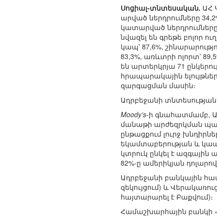
Սոցիալ-տնտեսական.
ԱՀ 
արված ներդրումները 34
կատարված ներդրումները կազ
նվազել են գրեթե բոլոր ու
կապ՝ 87,6%, շինարարությո
83,3%, առևտրի ոլորտ՝ 89
են արտերկրյա 71 ընկերո
հրապարակային ելույթներ
զարգացման մասին։
Ադրբեջանի տնտեսության
Moody’s
-ի գնահատմամբ, Ադ
մանաթի արժեզրկման պա
ընթացքում լուրջ խնդիրնե
եկամտաբերության և կապ
կտրուկ ընկել է ազգային
82%-ը ամերիկյան դոլարով 
Ադրբեջանի բանկային հա
զեկույցում) և Վերակառ
հայտարարել է Բաքվում)։
Համաշխարհային բանկի «Ֆ