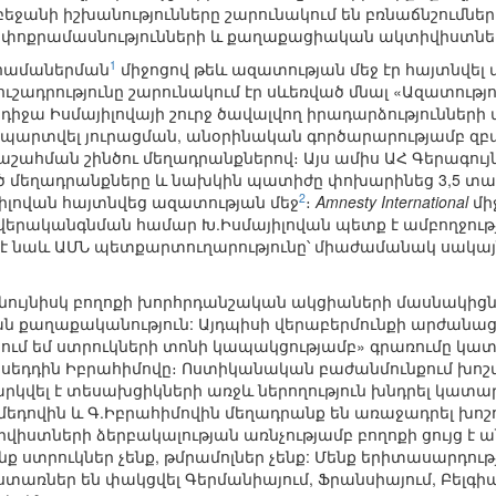
բեջանի իշխանությունները շարունակում են բռնաճնշումն
ն փոքրամասնությունների և քաղաքացիական ակտիվիստն
1
համաներման
միջոցով թեև ազատության մեջ էր հայտնվել
ուշադրությունը շարունակում էր սևեռված մնալ «Ազատու
իջա Իսմայիլովայի շուրջ ծավալվող իրադարձությունների 
րտվել յուրացման, անօրինական գործարարությամբ զբաղ
շահման շինծու մեղադրանքներով։ Այս ամիս ԱՀ Գերագու
ծ մեղադրանքները և նախկին պատիժը փոխարինեց 3,5 
2
այիլովան հայտնվեց ազատության մեջ
։
Amnesty International
մի
վերականգնման համար Խ.Իսմայիլովան պետք է ամբողջութ
ել է նաև ԱՄՆ պետքարտուղարությունը՝ միաժամանակ սակ
 նույնիսկ բողոքի խորհրդանշական ակցիաների մասնակից
ն քաղաքականություն: Այդպիսի վերաբերմունքի արժանաց
ում եմ ստրուկների տոնի կապակցությամբ» գրառումը կ
ասեդդին Իբրահիմովը։ Ոստիկանական բաժանմունքում խոշ
վել է տեսախցիկների առջև ներողություն խնդրել կատար
եդովին և Գ.Իբրահիմովին մեղադրանք են առաջադրել խոշո
իստների ձերբակալության առնչությամբ բողոքի ցույց է 
ստրուկներ չենք, թմրամոլներ չենք: Մենք երիտասարդությո
տառներ են փակցվել Գերմանիայում, Ֆրանսիայում, Բելգիայ