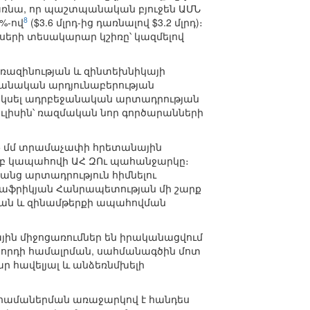
ռնա, որ պաշտպանական բյուջեն ԱՄՆ
8
%-ով
($3.6 մլրդ-ից դառնալով $3.2 մլրդ)։
խսերի տեսակարար կշիռը՝ կազմելով
ռազինության և զինտեխնիկայի
պանական արդյունաբերության
սկսել ադրբեջանական արտադրության
ուլիսին՝ ռազմական նոր գործարանների
և 155 մմ տրամաչափի հրետանային
մբ կապահովի ԱՀ ԶՈւ պահանջարկը։
անց արտադրություն հիմնելու
աֆրիկյան Հանրապետության մի շարք
ւթյան և զինամթերքի ապահովման
ին միջոցառումներ են իրականացվում
որդի համալրման, սահմանագծին մոտ
 հավելյալ և անձեռնմխելի
ն համաներման առաջարկով է հանդես