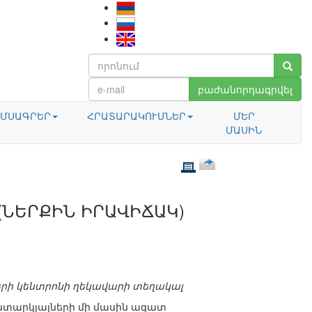
բաժանորդագրվել
ՄՍԱԳՐԵՐ
ՀՐԱՏԱՐԱԿՈՒՄՆԵՐ
ՄԵՐ
ՄԱՍԻՆ
(ՆԵՐՔԻՆ ԻՐԱՎԻՃԱԿ)
րի կենտրոնի ղեկավարի տեղակալ
անտարկյալների մի մասին ազատ