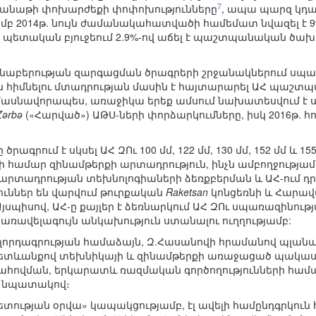
7
նաթի փոխարժեքի փոփոխությունները
, ապա պարզ կդա
բ 2014թ. նույն ժամանակահատվածի համեմատ նվազել է 9
ԱՀ պետական բյուջեում 2.9%-ով աճել է պաշտպանական ծա
ւնաբերության զարգացման ծրագրերի շրջանակներում սպա
 հիմնելու մտադրության մասին է հայտարարել ԱՀ պաշտ
ասնավորապես, առաջիկա երեք ամսում նախատեսվում է 
Zərbə
(«Հարված») ԱԹՍ-ների փորձարկումները, իսկ 2016թ. հ
 ծրագրում է սկսել ԱՀ ԶՈւ 100 մմ, 122 մմ, 130 մմ, 152 մմ 
 համար զինամթերքի արտադրություն, ինչն ամբողջությա
րտադրության տեխնոլոգիաների ձեռքբերման և ԱՀ-ում դր
ւններ են վարվում թուրքական
Raketsan
կոնցեռնի և Հարավ
 Այսպիսով, ԱՀ-ը քայլեր է ձեռնարկում ԱՀ ԶՈւ սպառազինո
առավելագույն անկախություն ստանալու ուղղությամբ:
որդագրության համաձայն, Զ.Հասանովի հրամանով պլանայ
ետևանքով տեխնիկայի և զինամթերքի առաջացած պակաս
հովման, երկարատև ռազմական գործողությունների համար
 նպատակով։
ետության օրվա» կապակցությամբ, էլ ավելի համընդգրկու