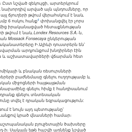
)։ Ըստ նշված զեկույցի, արտերկրում
 նախորդիվ արված այն պնդումները, որ
յլ ճյուղերի թվում վերահսկում է նաև
4
ամբ 6 ոսկու հանք
փոխանցվել էր չորս
ղմից իրականացված հետաքննության
րի թվում է նաև
Londex Resources S.A.
-ն,
կան
Mossack Fonsecaya
ընկերության
ականատերերը Ի.Ալիևի դուստրերն են՝
ավարման արդյունքում խնդիրներ էին
ան և աշխատավարձերի վճարման հետ
ոմիկայի և բնական ռեսուրսների
երերի բաժնեմասը գնելու ուղղությամբ և
ական միջոցների հայթայթման
սնաբաժինը գնելու հիմք է հանդիսանում
 դրանք գնելու տնտեսական
նը տվել է դրական եզրակացություն:
մ է նույն այդ պետությանը՝
անքով կրած վնասների համար։
պաշտպանական բյուջետային ծախսերը
լրդ-ի։ Սակայն եթե հաշվի առնենք նշված