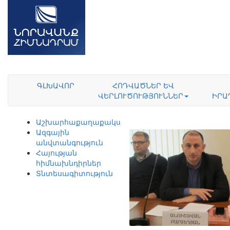
ԳԼԽԱՎՈՐ
ՀՈԴՎԱԾՆԵՐ ԵՎ
ՎԵՐԼՈՒԾՈՒԹՅՈՒՆՆԵՐ
ԻՐԱ
Աշխարհաքաղաքականություն
Ազգային
անվտանգություն
Հայության
հիմնախնդիրներ
Տնտեսագիտություն