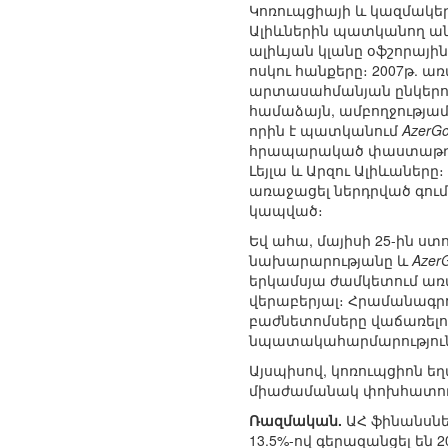
Կոռուպցիայի և կազմակե
Ալիևներին պատկանող անշ
ալիևյան կլանը օֆշորային
ոսկու հանքերը։ 2007թ. ա
արտասահմանյան ընկերութ
համաձայն, ամբողջությամբ
որին է պատկանում
AzerG
հրապարակած փաստաթղթե
Լեյլա և Արզու Ալիևաներ
առաջացել ներդրված գու
կապված։
Եվ ահա, մայիսի 25-ին ս
նախարարությանը և
Azer
երկամսյա ժամկետում առ
վերաբերյալ։ Հրամանագրու
բաժնետոմսերը վաճառելո
նպատակահարմարությունը
Այսպիսով, կոռուպցիոն ե
միաժամանակ փոխհատուց
Ռազմական.
ԱՀ ֆինանսնե
13.5%-ով գերազանցել են 2