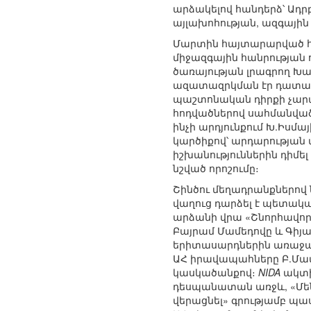
արձակելով հանդերձ՝ Ադր
այլախոհության, ազգայի
Մարտին հայտարարված 
միջազգային հանրության 
ծառայության լրագրող Խադ
ազատազրկման էր դատապա
պաշտոնական դիրքի չարա
հոդվածներով սահմանվա
ինչի արդյունքում Խ.Իսմ
կարծիքով՝ արդարության 
իշխանություններին դիմ
նշված որոշումը։
Շինծու մեղադրանքներով
վաղուց դարձել է պետակա
արձանի վրա «Շնորհավոր
Բայրամ Մամեդովը և Գիյ
երիտասարդներին առաջարկ
ԱՀ իրավապահները Բ.Մամ
կասկածանքով։
NIDA
ակտիվ
դեսպանատան առջև, «Մենք 
վերացնել» գրությամբ պաս