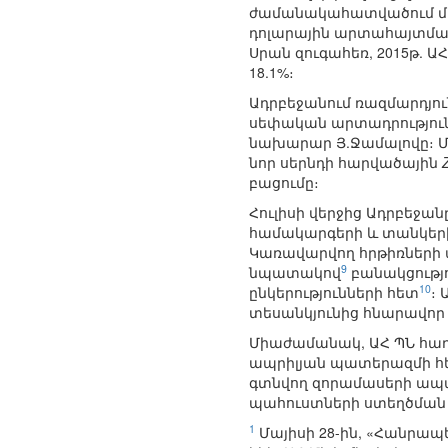
ժամանակահատվածում մա
դոլարային արտահայտմամ
Սրան զուգահեռ, 2015թ. 
18.1%։
Ադրբեջանում ռազմարդյո
սեփական արտադրություն
նախարար Յ.Ջամալովը։ Մ
նոր սերնդի հարվածային
բացումը։
Հուլիսի վերջից Ադրբեջանը
համակարգերի և տանկերի
Կառավարվող հրթիռների ա
9
նպատակով
բանակցությո
10
ընկերությունների հետ
։
տեսանկյունից հնարավոր 
Միաժամանակ, ԱՀ ՊՆ հաղ
ապրիլյան պատերազմի հ
գտնվող զորամասերի ապա
պահուստների ստեղծման
1
Մայիսի 28-ին, «Հանրապ