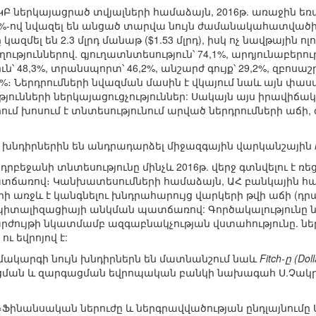
ԿԲ ներկայացրած տվյալների համաձայն, 2016թ. առաջին եռ
,2%-ով նվազել են անցած տարվա նույն ժամանակահատվածի
մել են 2.3 մլրդ մանաթ ($1.53 մլրդ), իսկ ոչ նավթային ոլորտ
ղղություններով. գյուղատնտեսություն՝ 74,1%, արդյունաբերու
ւն՝ 48,3%, տրանսպորտ՝ 46,2%, անշարժ գույք՝ 29,2%, զբոսաշ
,5%։ Ներդրումների նվազման մասին է վկայում նաև այն փաստ
ւթյունների ներկայացուցչություններ: Սակայն այս իրավի
ում խոսում է տնտեսությունում արված ներդրումների աճի
 խնդիրներին են անդրադարձել միջազգային վարկանշային
րբեջանի տնտեսությունը մինչև 2016թ. վերջ գտնվելու է ռ
տճառով։ Կանխատեսումների համաձայն, ԱՀ բանկային հ
րի առջև է կանգնելու խնդրահարույց վարկերի թվի աճի (դրանք
իտալիզացիայի անկման պատճառով: Գործակալությունը նա
 արժույթի նկատմամբ ազգաբնակչության վստահությունը. 
ու եվրոյով է:
մակարգի նույն խնդիրներն են մատնանշում նաև
Fitch-ը (Dol
ուցման և զարգացման եվրոպական բանկի նախագահ Ս.Չակր
ինանսական ներուժը և ներգրավվածության ընդլայնումը Ադր