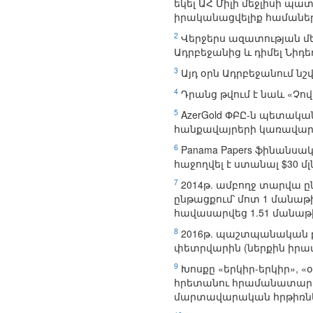
եկել ԱՀ Միլի մեջլիսի պա
իրականացվելիք համաներ
2
Վերջերս ազատության մե
Ադրբեջանից և դիմել Նի
3
Այդ օրն Ադրբեջանում նշ
4
Դրանց թվում է նաև «Չով
5
AzerGold ՓԲԸ-ն պետակա
հանքավայրերի կառավար
6
Panama Papers ֆինանսա
հաջողվել է ստանալ $30 մլ
7
2014թ. ամբողջ տարվա ըն
ընթացքում՝ մոտ 1 մանաթի
հավասարվեց 1.51 մանաթի
8
2016թ. պաշտպանական բյո
փետրվարին (ներքին իրա
9
Խոսքը «երկիր-երկիր», «օ
հրետանու հրամանատար, գ
մարտավարական հրթիռներ