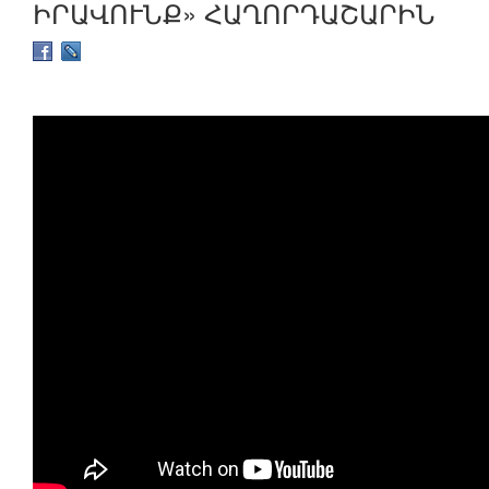
ԻՐԱՎՈՒՆՔ» ՀԱՂՈՐԴԱՇԱՐԻՆ