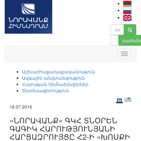
բաժանո
Աշխարհաքաղաքականություն
Ազգային անվտանգություն
Հայության հիմնախնդիրներ
Տնտեսագիտություն
18.07.2016
«ՆՈՐԱՎԱՆՔ» ԳԿՀ ՏՆՕՐԵՆ
ԳԱԳԻԿ ՀԱՐՈՒԹՅՈՒՆՅԱՆԻ
ՀԱՐՑԱԶՐՈՒՅՑԸ Հ2-Ի «ԽՈՍՔԻ