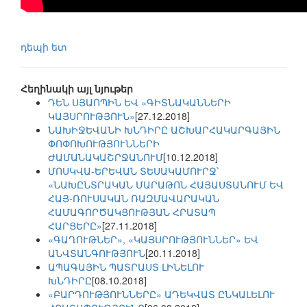
դեպի ետ
Հեղինակի այլ նյութեր
ԴԵՆ ՍՅԱՈՊԻՆ ԵՎ «ԳԻՏՆԱԿԱՆՆԵՐԻ
ԿԱՅՍՐՈՒԹՅՈՒՆ»
[27.12.2018]
ՆԱԽԻՋԵՎԱՆԻ ԽՆԴԻՐԸ ԱՇԽԱՐՀԱԿԱՐԳԱՅԻՆ
ՓՈՓՈԽՈՒԹՅՈՒՆՆԵՐԻ
ԺԱՄԱՆԱԿԱՇՐՋԱՆՈՒՄ
[10.12.2018]
ՄՈՍԿՎԱ-ԵՐԵՎԱՆ ՏԵՍԱԿԱՄՈՒՐՋ՝
«ՆԱԽԸՆՏՐԱԿԱՆ ՄԱՐԱԹՈՆ ՀԱՅԱՍՏԱՆՈՒՄ ԵՎ
ՀԱՅ-ՌՈՒՍԱԿԱՆ ՌԱԶՄԱՎԱՐԱԿԱՆ
ՀԱՄԱԳՈՐԾԱԿՑՈՒԹՅԱՆ ՀՐԱՏԱՊ
ՀԱՐՑԵՐԸ»
[27.11.2018]
«ԳԱՂՈՒԹՆԵՐ», «ԿԱՅՍՐՈՒԹՅՈՒՆՆԵՐ» ԵՎ
ԱՆՎՏԱՆԳՈՒԹՅՈՒՆ
[20.11.2018]
ԱՊԱԳԱՅԻՆ ՊԱՏՐԱՍՏ ԼԻՆԵԼՈՒ
ԽՆԴԻՐԸ
[08.10.2018]
«ԲԱՐԴՈՒԹՅՈՒՆՆԵՐԸ» ԱԴԵԿՎԱՏ ԸՆԿԱԼԵԼՈՒ