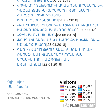
ՀՐԱՏԱՊՈՒԹՅՈՒՆԸ
[06.08.2018]
ՀՈԳԵՎՈՐ-ՏԵԽՆՈԼՈԳԻԱԿԱՆ ՌԵՍՈՒՐՍՆԵՐԸ ԵՎ
ԴԱՇՆԱԿՑԱՅԻՆ ՀԱՐԱԲԵՐՈՒԹՅՈՒՆՆԵՐԻ
ՀԱՐՑԵՐԸ ՀԻԲՐԻԴԱՅԻՆ
ԻՐՈՂՈՒԹՅՈՒՆՆԵՐՈՒՄ
[23.07.2018]
«ԲԱՐԴՈՒԹՅՈՒՆՆԵՐԻ» ԱԴԵԿՎԱՏ ԸՆԿԱԼՈՒՄԸ
ԵՎ ՔԱՂԱՔԱԿՐԹԱԿԱՆ ԳՈՐԾՈՆԸ
[09.07.2018]
«ՉԻՆԱԿԱՆ ՇԱԽՄԱՏ»
[23.05.2018]
ՖՐԱԳՄԵՆՏԱՑՎԱԾ ԿԱՄ «ՄԻՆՉՎԵՍՏՖԱԼՅԱՆ»
ԱՇԽԱՐՀԱԿԱՐԳ
[28.03.2018]
ԳԱԳԻԿ ՀԱՐՈՒԹՅՈՒՆՅԱՆ. «ԿԱՌԱՎԱՐԵԼԻ
ՔԱՈՍԸ» ԱՍՏԻՃԱՆԱԲԱՐ ԿՐՈՆԱԿԱՆ
ԵՐԱՆԳԱՎՈՐՈՒՄԸ ՓՈԽՈՒՄ Է
ԷԹՆԻԿԱԿԱՆԻ
[22.01.2018]
Գլխավոր
⋅
Մեր մասին
© ՑԱՆՑԱՅԻՆ
ՀԵՏԱԶՈՏԱԿԱՆ ԻՆՍՏԻՏՈՒՏ