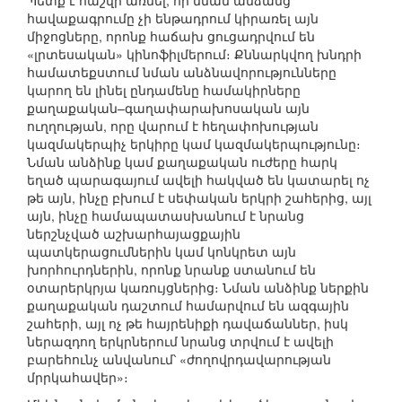
Պետք է հաշվի առնել, որ նման անձանց
հավաքագրումը չի ենթադրում կիրառել այն
միջոցները, որոնք հաճախ ցուցադրվում են
«լրտեսական» կինոֆիլմերում։ Քննարկվող խնդրի
համատեքստում նման անձնավորությունները
կարող են լինել ընդամենը համակիրները
քաղաքական–գաղափարախոսական այն
ուղղության, որը վարում է հեղափոխության
կազմակերպիչ երկիրը կամ կազմակերպությունը։
Նման անձինք կամ քաղաքական ուժերը հարկ
եղած պարագայում ավելի հակված են կատարել ոչ
թե այն, ինչը բխում է սեփական երկրի շահերից, այլ
այն, ինչը համապատասխանում է նրանց
ներշնչված աշխարհայացքային
պատկերացումներին կամ կոնկրետ այն
խորհուրդներին, որոնք նրանք ստանում են
օտարերկրյա կառույցներից։ Նման անձինք ներքին
քաղաքական դաշտում համարվում են ազգային
շահերի, այլ ոչ թե հայրենիքի դավաճաններ, իսկ
ներազդող երկրներում նրանց տրվում է ավելի
բարեհունչ անվանում՝ «ժողովրդավարության
մրրկահավեր»։