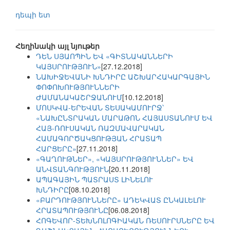
դեպի ետ
Հեղինակի այլ նյութեր
ԴԵՆ ՍՅԱՈՊԻՆ ԵՎ «ԳԻՏՆԱԿԱՆՆԵՐԻ
ԿԱՅՍՐՈՒԹՅՈՒՆ»
[27.12.2018]
ՆԱԽԻՋԵՎԱՆԻ ԽՆԴԻՐԸ ԱՇԽԱՐՀԱԿԱՐԳԱՅԻՆ
ՓՈՓՈԽՈՒԹՅՈՒՆՆԵՐԻ
ԺԱՄԱՆԱԿԱՇՐՋԱՆՈՒՄ
[10.12.2018]
ՄՈՍԿՎԱ-ԵՐԵՎԱՆ ՏԵՍԱԿԱՄՈՒՐՋ՝
«ՆԱԽԸՆՏՐԱԿԱՆ ՄԱՐԱԹՈՆ ՀԱՅԱՍՏԱՆՈՒՄ ԵՎ
ՀԱՅ-ՌՈՒՍԱԿԱՆ ՌԱԶՄԱՎԱՐԱԿԱՆ
ՀԱՄԱԳՈՐԾԱԿՑՈՒԹՅԱՆ ՀՐԱՏԱՊ
ՀԱՐՑԵՐԸ»
[27.11.2018]
«ԳԱՂՈՒԹՆԵՐ», «ԿԱՅՍՐՈՒԹՅՈՒՆՆԵՐ» ԵՎ
ԱՆՎՏԱՆԳՈՒԹՅՈՒՆ
[20.11.2018]
ԱՊԱԳԱՅԻՆ ՊԱՏՐԱՍՏ ԼԻՆԵԼՈՒ
ԽՆԴԻՐԸ
[08.10.2018]
«ԲԱՐԴՈՒԹՅՈՒՆՆԵՐԸ» ԱԴԵԿՎԱՏ ԸՆԿԱԼԵԼՈՒ
ՀՐԱՏԱՊՈՒԹՅՈՒՆԸ
[06.08.2018]
ՀՈԳԵՎՈՐ-ՏԵԽՆՈԼՈԳԻԱԿԱՆ ՌԵՍՈՒՐՍՆԵՐԸ ԵՎ