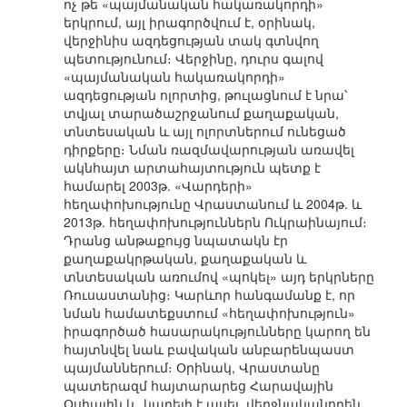
ոչ թե «պայմանական հակառակորդի»
երկրում, այլ իրագործվում է, օրինակ,
վերջինիս ազդեցության տակ գտնվող
պետությունում։ Վերջինը, դուրս գալով
«պայմանական հակառակորդի»
ազդեցության ոլորտից, թուլացնում է նրա՝
տվյալ տարածաշրջանում քաղաքական,
տնտեսական և այլ ոլորտներում ունեցած
դիրքերը։ Նման ռազմավարության առավել
ակնհայտ արտահայտություն պետք է
համարել 2003թ. «Վարդերի»
հեղափոխությունը Վրաստանում և 2004թ. և
2013թ. հեղափոխություններն Ուկրաինայում։
Դրանց անթաքույց նպատակն էր
քաղաքակրթական, քաղաքական և
տնտեսական առումով «պոկել» այդ երկրները
Ռուսաստանից։ Կարևոր հանգամանք է, որ
նման համատեքստում «հեղափոխություն»
իրագործած հասարակությունները կարող են
հայտնվել նաև բավական անբարենպաստ
պայմաններում։ Օրինակ, Վրաստանը
պատերազմ հայտարարեց Հարավային
Օսիային և, կարելի է ասել, վերջնականորեն