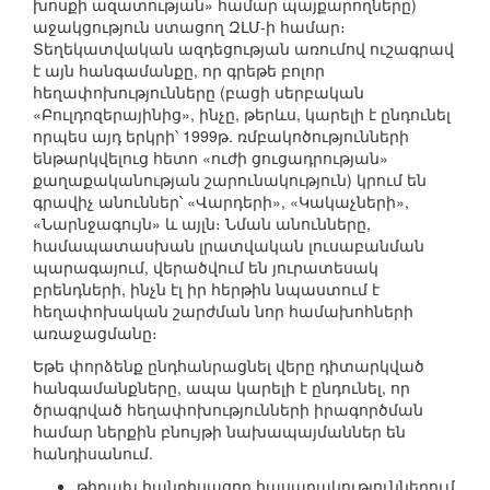
խոսքի ազատության» համար պայքարողները)
աջակցություն ստացող ԶԼՄ-ի համար։
Տեղեկատվական ազդեցության առումով ուշագրավ
է այն հանգամանքը, որ գրեթե բոլոր
հեղափոխությունները (բացի սերբական
«Բուլդոզերայինից», ինչը, թերևս, կարելի է ընդունել
որպես այդ երկրի՝ 1999թ. ռմբակոծությունների
ենթարկվելուց հետո «ուժի ցուցադրության»
քաղաքականության շարունակություն) կրում են
գրավիչ անուններ՝ «Վարդերի», «Կակաչների»,
«Նարնջագույն» և այլն։ Նման անունները,
համապատասխան լրատվական լուսաբանման
պարագայում, վերածվում են յուրատեսակ
բրենդների, ինչն էլ իր հերթին նպաստում է
հեղափոխական շարժման նոր համախոհների
առաջացմանը։
Եթե փորձենք ընդհանրացնել վերը դիտարկված
հանգամանքները, ապա կարելի է ընդունել, որ
ծրագրված հեղափոխությունների իրագործման
համար ներքին բնույթի նախապայմաններ են
հանդիսանում.
թիրախ հանդիսացող հասարակություններում