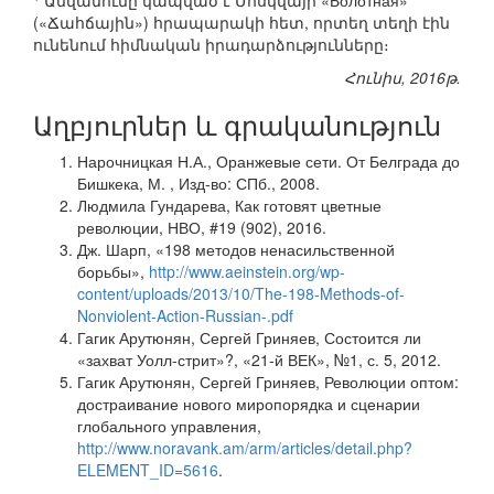
Անվանումը կապված է Մոսկվայի «Болотная»
(«Ճահճային») հրապարակի հետ, որտեղ տեղի էին
ունենում հիմնական իրադարձությունները։
Հունիս, 2016թ.
Աղբյուրներ և գրականություն
Нарочницкая Н.А., Оранжевые сети. От Белграда до
Бишкека, М. , Изд-во: СПб., 2008.
Людмила Гундарева, Как готовят цветные
революции, НВО, #19 (902), 2016.
Дж. Шарп, «198 методов ненасильственной
борьбы»,
http://www.aeinstein.org/wp-
content/uploads/2013/10/The-198-Methods-of-
Nonviolent-Action-Russian-.pdf
Гагик Арутюнян, Сергей Гриняев, Состоится ли
«захват Уолл-стрит»?, «21-й ВЕК», №1, с. 5, 2012.
Гагик Арутюнян, Сергей Гриняев, Революции оптом:
достраивание нового миропорядка и сценарии
глобального управления,
http://www.noravank.am/arm/articles/detail.php?
ELEMENT_ID=5616
.