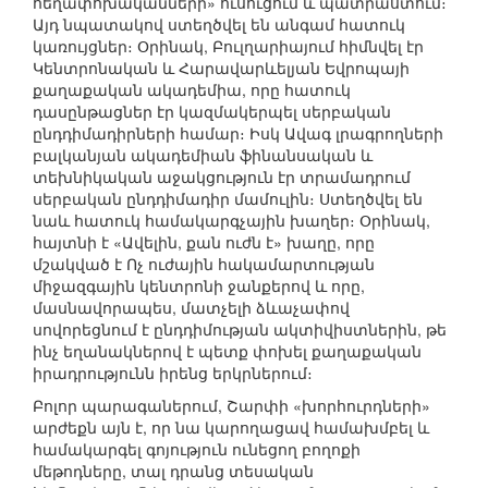
հեղափոխականների» ուսուցում և պատրաստում։
Այդ նպատակով ստեղծվել են անգամ հատուկ
կառույցներ։ Օրինակ, Բուլղարիայում հիմնվել էր
Կենտրոնական և Հարավարևելյան Եվրոպայի
քաղաքական ակադեմիա, որը հատուկ
դասընթացներ էր կազմակերպել սերբական
ընդդիմադիրների համար։ Իսկ Ավագ լրագրողների
բալկանյան ակադեմիան ֆինանսական և
տեխնիկական աջակցություն էր տրամադրում
սերբական ընդդիմադիր մամուլին։ Ստեղծվել են
նաև հատուկ համակարգչային խաղեր։ Օրինակ,
հայտնի է «Ավելին, քան ուժն է» խաղը, որը
մշակված է Ոչ ուժային հակամարտության
միջազգային կենտրոնի ջանքերով և որը,
մասնավորապես, մատչելի ձևաչափով
սովորեցնում է ընդդիմության ակտիվիստներին, թե
ինչ եղանակներով է պետք փոխել քաղաքական
իրադրությունն իրենց երկրներում։
Բոլոր պարագաներում, Շարփի «խորհուրդների»
արժեքն այն է, որ նա կարողացավ համախմբել և
համակարգել գոյություն ունեցող բողոքի
մեթոդները, տալ դրանց տեսական