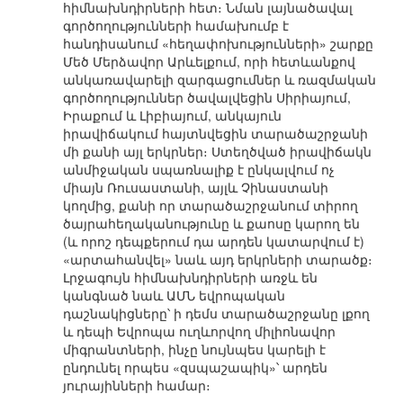
հիմնախնդիրների հետ։ Նման լայնածավալ
գործողությունների համախումբ է
հանդիսանում «հեղափոխությունների» շարքը
Մեծ Մերձավոր Արևելքում, որի հետևանքով
անկառավարելի զարգացումներ և ռազմական
գործողություններ ծավալվեցին Սիրիայում,
Իրաքում և Լիբիայում, անկայուն
իրավիճակում հայտնվեցին տարածաշրջանի
մի քանի այլ երկրներ։ Ստեղծված իրավիճակն
անմիջական սպառնալիք է ընկալվում ոչ
միայն Ռուսաստանի, այլև Չինաստանի
կողմից, քանի որ տարածաշրջանում տիրող
ծայրահեղականությունը և քաոսը կարող են
(և որոշ դեպքերում դա արդեն կատարվում է)
«արտահանվել» նաև այդ երկրների տարածք։
Լրջագույն հիմնախնդիրների առջև են
կանգնած նաև ԱՄՆ եվրոպական
դաշնակիցները՝ ի դեմս տարածաշրջանը լքող
և դեպի Եվրոպա ուղևորվող միլիոնավոր
միգրանտների, ինչը նույնպես կարելի է
ընդունել որպես «զսպաշապիկ»՝ արդեն
յուրայինների համար։