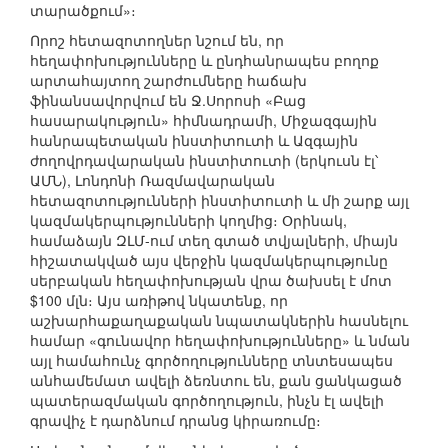
տարածքում»։
Որոշ հետազոտողներ նշում են, որ
հեղափոխությունները և ընդհանրապես բողոք
արտահայտող շարժումները հաճախ
ֆինանսավորվում են Ջ.Սորոսի «Բաց
հասարակություն» հիմնադրամի, Միջազգային
հանրապետական ինստիտուտի և Ազգային
ժողովրդավարական ինստիտուտի (երկուսն էլ՝
ԱՄՆ), Լոնդոնի Ռազմավարական
հետազոտությունների ինստիտուտի և մի շարք այլ
կազմակերպությունների կողմից։ Օրինակ,
համաձայն ԶԼՄ-ում տեղ գտած տվյալների, միայն
հիշատակված այս վերջին կազմակերպությունը
սերբական հեղափոխության վրա ծախսել է մոտ
$100 մլն։ Այս առիթով նկատենք, որ
աշխարհաքաղաքական նպատակներին հասնելու
համար «գունավոր հեղափոխությունները» և նման
այլ համահունչ գործողությունները տնտեսապես
անհամեմատ ավելի ձեռնտու են, քան ցանկացած
պատերազմական գործողություն, ինչն էլ ավելի
գրավիչ է դարձնում դրանց կիրառումը։