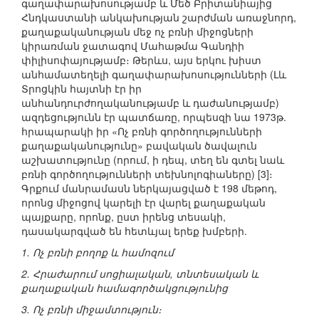
գաղափարախոսությամբ և Մեծ Բրիտանիայից
Հնդկաստանի անկախության շարժման առաջնորդ,
քաղաքականության մեջ ոչ բռնի միջոցների
կիրառման ջատագով Մահաթմա Գանդիի
փիլիսոփայությամբ։ Թերևս, այս երկու խիստ
անհամատեղելի գաղափարախոսությունների (Լև
Տրոցկին հայտնի էր իր
անհանդուրժողականությամբ և դաժանությամբ)
ազդեցությունն էր պատճառը, որպեսզի նա 1973թ.
հրապարակի իր «Ոչ բռնի գործողությունների
քաղաքականությունը» բավական ծավալուն
աշխատությունը (որում, ի դեպ, տեղ են գտել նաև
բռնի գործողությունների տեխնոլոգիաները) [3]։
Գրքում մանրամասն ներկայացված է 198 մեթոդ,
որոնց միջոցով կարելի էր վարել քաղաքական
պայքարը, որոնք, ըստ իրենց տեսակի,
դասակարգված են հետևյալ երեք խմբերի.
1. Ոչ բռնի բողոք և համոզում
2. Հրաժարում սոցիալական, տնտեսական և
քաղաքական համագործակցությունից
3. Ոչ բռնի միջամտություն։