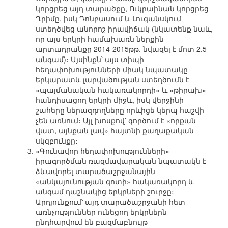
կորցրեց այդ տարածքը, Ուկրաինան կորցրեց
Ղրիմը, իսկ Դոնբասում և Լուգանսկում
ստեղծվեց անորոշ իրավիճակ (նկատենք նաև,
որ այս երկրի համախառն ներքին
արտադրանքը 2014-2015թթ. նվազել է մոտ 2.5
անգամ)։ Այսինքն՝ այս տիպի
հեղափոխությունների միակ նպատակը
երկարատև լարվածության ստեղծումն է
«պայմանական հակառակորդի» և «թիրախ»
հանդիսացող երկրի միջև, իսկ վերջինի
շահերը ներազդողները որևիցե կերպ հաշվի
չեն առնում։ Այլ խոսքով՝ գործում է «որքան
վատ, այնքան լավ» հայտնի քաղաքական
սկզբունքը։
«Գունավոր հեղափոխությունների»
իրագործման ռազմավարական նպատակն է
ձևավորել տարածաշրջանային
«անկայունության գոտի» հակառակորդ և
անգամ դաշնակից երկրների շուրջը։
Արդյունքում՝ այդ տարածաշրջանի հետ
առնչություններ ունեցող երկրներն
ընդհարվում են բազմաբնույթ