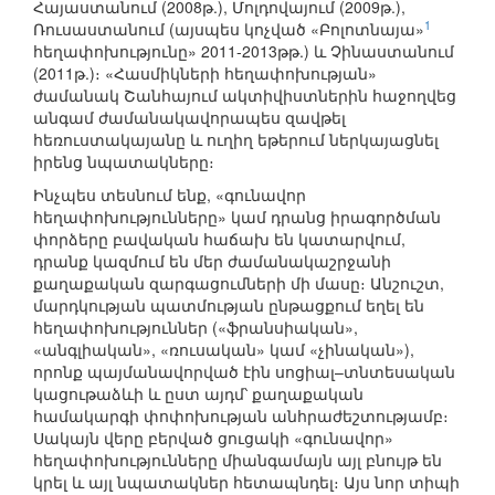
Հայաստանում (2008թ.), Մոլդովայում (2009թ.),
1
Ռուսաստանում (այսպես կոչված «Բոլոտնայա»
հեղափոխությունը» 2011-2013թթ.) և Չինաստանում
(2011թ.)։ «Հասմիկների հեղափոխության»
ժամանակ Շանհայում ակտիվիստներին հաջողվեց
անգամ ժամանակավորապես զավթել
հեռուստակայանը և ուղիղ եթերում ներկայացնել
իրենց նպատակները։
Ինչպես տեսնում ենք, «գունավոր
հեղափոխությունները» կամ դրանց իրագործման
փորձերը բավական հաճախ են կատարվում,
դրանք կազմում են մեր ժամանակաշրջանի
քաղաքական զարգացումների մի մասը։ Անշուշտ,
մարդկության պատմության ընթացքում եղել են
հեղափոխություններ («ֆրանսիական»,
«անգլիական», «ռուսական» կամ «չինական»),
որոնք պայմանավորված էին սոցիալ–տնտեսական
կացութաձևի և ըստ այդմ՝ քաղաքական
համակարգի փոփոխության անհրաժեշտությամբ։
Սակայն վերը բերված ցուցակի «գունավոր»
հեղափոխությունները միանգամայն այլ բնույթ են
կրել և այլ նպատակներ հետապնդել։ Այս նոր տիպի