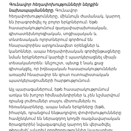
Գունավոր հեղափոխությունների ներքին
նախապայմանները.
Գունավոր
հեղափոխությունները, միևնույն ժամանակ, կարող
են իրագործվել ոչ բոլոր երկրներում։ Եթե
հասարակությունում գաղափարախոսական,
գիտատեխնոլոգիական, սոցիալական և
տնտեսական ոլորտներում գործում են
հնարավորինս արդյունավետ օրենքներ և
կանոններ, ապա հեղափոխական գործընթացները
նման երկրներում կարելի է պատկերացնել միայն
տեսականորեն։ Անշուշտ, պետք է նաև քաջ
գիտակցել, որ իդեալական հասարակություններն
առայժմ հնարավոր են զուտ ուտոպիստական
պատկերացումների հարթությունում։
Այլ պարագաներում, եթե հասարակությունում
առկա են խոշոր հիմնախնդիրներ և չեն նշմարվում
դրանց լուծումներ տալու միտումներն ու
հեռանկարները, ապա նման երկրները (եթե,
իհարկե, դրանցում ենթադրվող փոփոխությունները
համընկնում են ներազդող կողմի ռազմավարական
ծրագրերին) նվազագույնը կարող են վերածվել
թիրախի՝ ակտիվ գործողություններ կատարելու