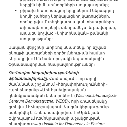
ներքին հիմնախնդիրների առկայությունը;
թիրախ հանդիսացող երկրներում ներազդող
կողմի շահերը ներկայացնող կառույցների,
որոնց թվում՝ տեղեկատվական ռեսուրսների
տիրապետողների, անհրաժեշտ և բավարար,
այսպես կոչված «կրիտիկական» քանակի
առկայությունը։
Սակայն վերջինի առիթով նկատենք, որ նշված
բնույթի կառույցների գործունեության համար
ենթադրվում են նաև որոշակի նպատակային
ֆինանսավորման հնարավորություններ։
Գունավոր հեղափոխությունների
ֆինանսավորումը.
Համարվում է, որ արդի
ժամանակաշրջանում «հեղափոխությունների»
էպիկենտրոնը «Արևելաեվրոպական
դեմոկրատական կենտրոնն» է (
WschodnioEuropejskie
Centrum Demokratyczne, WECD
), որի գրասենյակը
գտնվում է Վարշավայում։ Կազմակերպությունը
ստեղծվել և ֆինանսավորվում է «Արևելյան
Եվրոպայում դեմոկրատիայի աջակցության
ինստիտուտ»-ի (
Institute for Democracy in Eastern