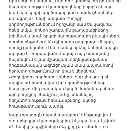
Միևնույն ժամանակ, չպետք է կարծել, որ գունավոր
հեղափոխություն կատարողները բոլորն են այս
կամ այն երկրի գործակալ կամ դրամաշնորհներ
ստացող ՀԿ-ների անդամ։ Բողոքի
գործողություններում որոշակի մաս են կազմում
հենց տվյալ երկրի շարքային քաղաքացիները
(հիմնականում՝ երկրի մայրաքաղաքի բնակիչները,
որտեղ ընթանում են գլխավոր զարգացումները),
որոնք ցանկանում են տեսնել իրենց երկիրն ավելի
արդար և բարգավաճ։ Սակայն այդ հատվածը
հայտնվում է լավ մշակված տեղեկատվական–
հոգեբանական ազդեցության տակ և այդպիսով
հեղափոխությունում իր վրա է վերցնում
«ժողովրդի» գործառույթները։ Ինչպես ցույց են
տալիս ուկրաինական իրադարձությունները,
հեղաշրջումից բավական կարճ ժամանակ հետո
այդ բողոքող բնակչությունը, տեսնելով
հեղափոխության հետևանքները, սկսեց
հիասթափություն ապրել։
Կարևորագույն դերակատարում է ենթադրվում
օտարերկրյա կառույցներից, ինչպես նաև նշված
ՀԿ-ներից (վերջինների մեջ քիչ չեն «մամուլի և