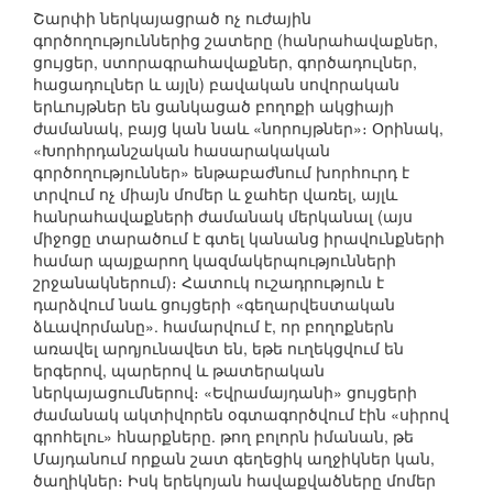
Շարփի ներկայացրած ոչ ուժային
գործողություններից շատերը (հանրահավաքներ,
ցույցեր, ստորագրահավաքներ, գործադուլներ,
հացադուլներ և այլն) բավական սովորական
երևույթներ են ցանկացած բողոքի ակցիայի
ժամանակ, բայց կան նաև «նորույթներ»։ Օրինակ,
«Խորհրդանշական հասարակական
գործողություններ» ենթաբաժնում խորհուրդ է
տրվում ոչ միայն մոմեր և ջահեր վառել, այլև
հանրահավաքների ժամանակ մերկանալ (այս
միջոցը տարածում է գտել կանանց իրավունքների
համար պայքարող կազմակերպությունների
շրջանակներում)։ Հատուկ ուշադրություն է
դարձվում նաև ցույցերի «գեղարվեստական
ձևավորմանը». համարվում է, որ բողոքներն
առավել արդյունավետ են, եթե ուղեկցվում են
երգերով, պարերով և թատերական
ներկայացումներով։ «Եվրամայդանի» ցույցերի
ժամանակ ակտիվորեն օգտագործվում էին «սիրով
գրոհելու» հնարքները. թող բոլորն իմանան, թե
Մայդանում որքան շատ գեղեցիկ աղջիկներ կան,
ծաղիկներ։ Իսկ երեկոյան հավաքվածները մոմեր