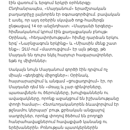
էին վառում և երգում երկրի օրհներգը։
Ընդհանրապես, «Մայդանում» երաժշտական
բաղադրիչը լայնորեն էր օգտագործվում. բավական
է ասել, որ այդ օրերին սկսված ռոք-համերգն
ընթացավ 14 օր անընդհատ։ «Մայդանի երգերը»
հիմնականում կրում էին քաղաքական բնույթ։
Օրինակ, «հեղափոխության» հիմնը դարձան երկու
երգ՝ «Նարնջագուն երկինք» և «Միասին մենք շատ
ենք»։ ԶԼՄ-ում «մատուցվում» էր այն թեզը, թե
Մայդան են դուրս եկել հարյուր հազարավորներ,
եթե ոչ միլիոններ։
Սակայն նույն Մայդանում գործի էին դրվում ոչ
միայն «գեղեցիկ միջոցներ»։ Օրինակ,
հայտարարվում և անգամ «ցուցադրվում» էր, որ
Մայդանի դեմ են «մռայլ և չար զինվորները,
պառավներն ու ծերուկները, խուլիգաններն ու
ավազակները, որոնք աջակցում են իշխանությանը
փողի համար»։ Հետևողականորեն ձևավորվում էր
թշնամու կերպար՝ բութ, քրեական անցյալով
սադրիչներ, որոնք փողով ծեծում են բողոքի
հանրահավաքներում հավաքված կանանց ու
երեխաներին։ Բռնության պատկերներին