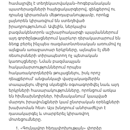
համալրվել է տեղեկատվական–հոգեբանական
պատերազմների հայեցակարգերով, զենքերով ու
դրանց կիրառման մեթոդաբանությամբ, որոնք
լայնորեն կիրառվում են ստեղծված
իրադրությունում։ Ավելին, ներկայիս
բազմակենտրոն աշխարհակարգի պայմաններում
այդ գործընթացներում կարևոր դերակատարում են
ձեռք բերել ինչպես ռազմատնտեսական առումով ոչ
այնքան առաջատար երկրները, այնպես էլ մեծ
ռեսուրսների տիրապետող ոչ պետական
կառույցները։ Նման բազմապլան
հակամարտություններում որպես
հակառակորդներին թուլացնելու, իսկ որոշ
դեպքերում՝ անցանկալի վարչակազմերին
տապալելու միջոց սկսեցին օգտագործվել նաև այդ
երկրների հասարակությունները, որոնցում առկա
են հիմնախնդիրներ, հիմնականում՝ կապված
մարդու իրավունքների կամ ընտրական օրենքների
խախտման հետ։ Այս խնդրում անհրաժեշտ է
դասակարգել և տարբերել կիրառվող
մոտեցումները.
«Գունավոր հեղափոխության» փորձը