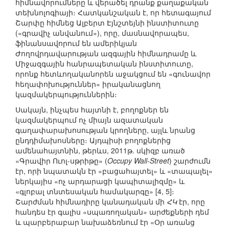
հիմնավորումները և վերածել դրանք քաղաքական
տեխնոլոգիայի։ Հատկանշական է, որ հետագայում
Շարփը հիմնեց Ալբերտ Էյնշտեյնի ինստիտուտը
(«գրավիչ անվանում»), որը, մասնավորապես,
ֆինանսավորում են ամերիկյան
Ժողովրդավարության ազգային հիմնադրամը և
Միջազգային հանրապետական ինստիտուտը,
որոնք հետևողականորեն աջակցում են «գունավոր
հեղափոխություններ» իրականացնող
կազմակերպություններին։
Սակայն, ինչպես հայտնի է, բողոքներ են
կազմակերպում ոչ միայն ազատական
գաղափարախոսության կրողները, այլև նրանց
ընդդիմախոսները։ Այդպիսի բողոքներից
ամենահայտնին, թերևս, 2011թ. սկիզբ առած
«Գրավիր Ուոլ-սթրիթը» (
Occupy Wall-Street
) շարժումն
էր, որի նպատակն էր «բացահայտել» և «տապալել»
ներկայիս «ոչ արդարացի կապիտալիզմը» և
«գլոբալ տնտեսական համակարգը» [4, 5]։
Շարժման հիմնադիրը կանադական մի
ՀԿ
էր, որը
հանդես էր գալիս «սպառողական» արժեքների դեմ
և պարբերաբար նախաձեռնում էր «Օր առանց