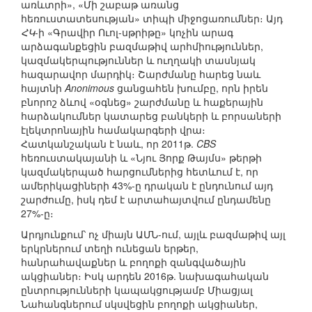
առևտրի», «Մի շաբաթ առանց
հեռուստատեսության» տիպի միջոցառումներ։ Այդ
ՀԿ
-ի «Գրավիր Ուոլ-սթրիթը» կոչին արագ
արձագանքեցին բազմաթիվ արհմիություններ,
կազմակերպություններ և ուղղակի տասնյակ
հազարավոր մարդիկ։ Շարժմանը հարեց նաև
հայտնի
Anonimous
ցանցահեն խումբը, որն իրեն
բնորոշ ձևով «օգնեց» շարժմանը և հաքերային
հարձակումներ կատարեց բանկերի և բորսաների
էլեկտրոնային համակարգերի վրա։
Հատկանշական է նաև, որ 2011թ.
CBS
հեռուստակայանի և «Նյու Յորք Թայմս» թերթի
կազմակերպած հարցումներից հետևում է, որ
ամերիկացիների 43%-ը դրական է ընդունում այդ
շարժումը, իսկ դեմ է արտահայտվում ընդամենը
27%-ը։
Արդյունքում՝ ոչ միայն ԱՄՆ-ում, այլև բազմաթիվ այլ
երկրներում տեղի ունեցան երթեր,
հանրահավաքներ և բողոքի զանգվածային
ակցիաներ։ Իսկ արդեն 2016թ. նախագահական
ընտրությունների կապակցությամբ Միացյալ
Նահանգներում սկսվեցին բողոքի ակցիաներ,