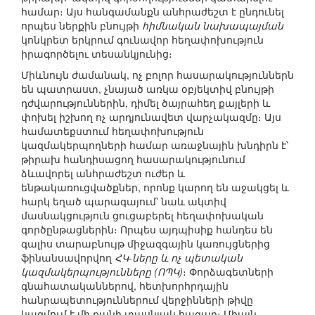
համար։ Այս հանգամանքն անհրաժեշտ է ընդունել
որպես ներքին բնույթի
հիմնական նախապայման
կոնկրետ երկրում գունավոր հեղափոխություն
իրագործելու տեսանկյունից։
Միևնույն ժամանակ, ոչ բոլոր հասարակություններն
են պատրաստ, չնայած առկա օբյեկտիվ բնույթի
դժվարություններին, դիմել ծայրահեղ քայլերի և
փոխել իշխող ոչ արդյունավետ վարչակազմը։ Այս
համատեքստում հեղափոխություն
կազմակերպողների համար առաջնային խնդիրն է՝
թիրախ հանդիսացող հասարակությունում
ձևավորել անհրաժեշտ ուժեր և
ենթակառուցվածքներ, որոնք կարող են աջակցել և
հարկ եղած պարագայում՝ նաև ակտիվ
մասնակցություն ցուցաբերել հեղափոխական
գործընթացներին։ Որպես այդպիսիք հանդես են
գալիս տարաբնույթ միջազգային կառույցներից
ֆինանսավորվող
ՀԿ-ները և ոչ պետական
կազմակերպությունները (ՈՊԿ)
։ Փորձագետների
գնահատականներով, հետխորհրդային
հանրապետություններում վերջինների թիվը
կազմում է մի քանի տասնյակ հազար։ Միայն