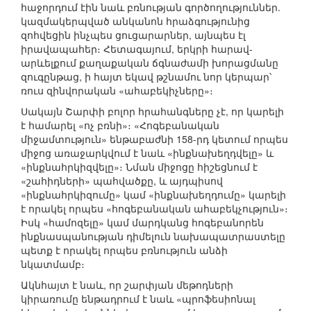
հաջորդում էին նաև բռնության գործողություններ.
կազմակերպված անկանոն հրաձգությունից
զոհվեցին ինչպես ցուցարարներ, այնպես էլ
իրավապահեր։ Հետագայում, երկրի հարավ-
արևելքում քաղաքական ճգնաժամի խորացմանը
զուգընթաց, ի հայտ եկավ թշնամու նոր կերպար՝
ռուս զինվորական «ահաբեկիչները»։
Սակայն Շարփի բոլոր հրահանգները չէ, որ կարելի
է համարել «ոչ բռնի»։ «Հոգեբանական
միջամտություն» ենթաբաժնի 158-րդ կետում որպես
միջոց առաջարկվում է նաև «ինքնախեղդվելը» և
«ինքնահրկիզվելը»։ Նման միջոցը հիշեցնում է
«շահիդների» պահվածքը, և այդպիսով
«ինքնահրկիզումը» կամ «ինքնախեղդումը» կարելի
է որակել որպես «հոգեբանական ահաբեկչություն»։
Իսկ «համոզելը» կամ մարդկանց հոգեբանորեն
ինքնասպանության դիմելուն նախապատրաստելը
պետք է որակել որպես բռնություն անձի
նկատմամբ։
Ակնհայտ է նաև, որ շարփյան մեթոդների
կիրառումը ենթադրում է նաև «պրոֆեսիոնալ