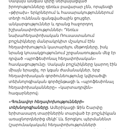
Սակայն անգամ վերը ներկայացված
իրողությունները դեռևս բավարար չեն, որպեսզի
«թիրախ» երկրներում և հասարակություններում
տեղի ունենան զանգվածային ցույցեր,
անկարգություններ և դրանց հաջորդող
իշխանափոխություններ։ Դեռևս
նախահեղափոխական Ռուսաստանում
բոլշևիկները մանրակրկիտ մշակում էին
հեղափոխություն կատարելու մեթոդները, իսկ
նրանց կուսակցությունում շրջանառության մեջ էր
դրված «պրոֆեսիոնալ հեղափոխական»
հասկացությունը։ Սակայն բոլշևիկները կարող էին
միայն երազել, որ կգան ժամանակներ, երբ
հեղափոխական գործունեությունը կվերածվի
տեխնոլոգիական գործընթացի և «պրոֆեսիոնալ
հեղափոխականները» «կարտադրվեն»
հազարներով։
«Գունավոր հեղափոխությունների»
տեխնոլոգիաները.
Ամերիկացի Ջին Շարփը
երիտասարդ տարիներին տարված էր բոլշևիկյան
առաջնորդներից մեկի՝ Լև Տրոցկու պերմանենտ
(շարունակական) հեղափոխությունների