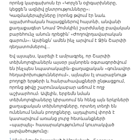
որոնց կարգախոսն էր «Կորչե՛ն օլիգարխները,
կեցցե՛ն ազնիվ ընտրությունները»։
Կազմակերպիչները (որոնց թվում էր նաև
այլախոհական հայացքներով հայտնի, անվանի
քաղաքագետ Նոամ Չոմսկին) շարժմանը բավական
բարեհունչ անուն դրեցին՝ «Ժողովրդավարական
գարուն»։ Այսինքն՝ ամեն ինչ արվում է Ջին Շարփի
դեղատոմսերով...
Եվ այսպես, կարելի է ամրագրել, որ Շարփի
տեխնոլոգիաներն այսօր լայնորեն օգտագործվում
են ինչպես նպատակային–քաղաքական «գունավոր
հեղափոխություններում», այնպես էլ տարաբնույթ
բողոքի երթերի և հանրահավաքների ընթացքում,
որոնց թիվը շարունակաբար աճում է ողջ
աշխարհում։ Ավելին, երբեմն նման
տեխնոլոգիաները կիրառում են հենց այն երկրների
քաղաքական տեխնոլոգները, որտեղ տեղի են
ունենում նման բողոքները. այդպիսով փորձ է
կատարվում առանց լուրջ հետևանքների
«պարպել» հասարակությունում կուտակված
լարվածությունը։
1