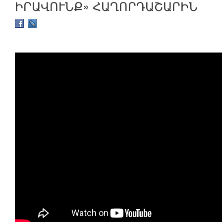
ԻՐԱՎՈՒՆՔ» ՀԱՂՈՐԴԱՇԱՐԻՆ