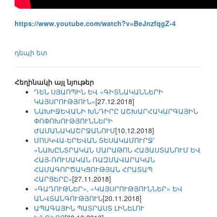
https://www.youtube.com/watch?v=BeJnzfqgZ-4
դեպի ետ
Հեղինակի այլ նյութեր
ԴԵՆ ՍՅԱՈՊԻՆ ԵՎ «ԳԻՏՆԱԿԱՆՆԵՐԻ
ԿԱՅՍՐՈՒԹՅՈՒՆ»
[27.12.2018]
ՆԱԽԻՋԵՎԱՆԻ ԽՆԴԻՐԸ ԱՇԽԱՐՀԱԿԱՐԳԱՅԻՆ
ՓՈՓՈԽՈՒԹՅՈՒՆՆԵՐԻ
ԺԱՄԱՆԱԿԱՇՐՋԱՆՈՒՄ
[10.12.2018]
ՄՈՍԿՎԱ-ԵՐԵՎԱՆ ՏԵՍԱԿԱՄՈՒՐՋ՝
«ՆԱԽԸՆՏՐԱԿԱՆ ՄԱՐԱԹՈՆ ՀԱՅԱՍՏԱՆՈՒՄ ԵՎ
ՀԱՅ-ՌՈՒՍԱԿԱՆ ՌԱԶՄԱՎԱՐԱԿԱՆ
ՀԱՄԱԳՈՐԾԱԿՑՈՒԹՅԱՆ ՀՐԱՏԱՊ
ՀԱՐՑԵՐԸ»
[27.11.2018]
«ԳԱՂՈՒԹՆԵՐ», «ԿԱՅՍՐՈՒԹՅՈՒՆՆԵՐ» ԵՎ
ԱՆՎՏԱՆԳՈՒԹՅՈՒՆ
[20.11.2018]
ԱՊԱԳԱՅԻՆ ՊԱՏՐԱՍՏ ԼԻՆԵԼՈՒ