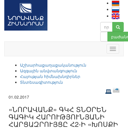
բաժանո
Աշխարհաքաղաքականություն
Ազգային անվտանգություն
Հայության հիմնախնդիրներ
Տնտեսագիտություն
01.02.2017
«ՆՈՐԱՎԱՆՔ» ԳԿՀ ՏՆՕՐԵՆ
ԳԱԳԻԿ ՀԱՐՈՒԹՅՈՒՆՅԱՆԻ
ՀԱՐՑԱԶՐՈՒՅՑԸ Հ2-Ի «ԽՈՍՔԻ