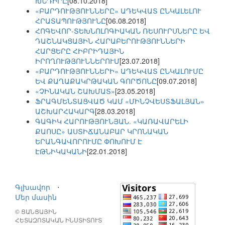
ԽՆԴԻՐԸ
[08.10.2018]
«ԲԱՐԴՈՒԹՅՈՒՆՆԵՐԸ» ԱԴԵԿՎԱՏ ԸՆԿԱԼԵԼՈՒ
ՀՐԱՏԱՊՈՒԹՅՈՒՆԸ
[06.08.2018]
ՀՈԳԵՎՈՐ-ՏԵԽՆՈԼՈԳԻԱԿԱՆ ՌԵՍՈՒՐՍՆԵՐԸ ԵՎ
ԴԱՇՆԱԿՑԱՅԻՆ ՀԱՐԱԲԵՐՈՒԹՅՈՒՆՆԵՐԻ
ՀԱՐՑԵՐԸ ՀԻԲՐԻԴԱՅԻՆ
ԻՐՈՂՈՒԹՅՈՒՆՆԵՐՈՒՄ
[23.07.2018]
«ԲԱՐԴՈՒԹՅՈՒՆՆԵՐԻ» ԱԴԵԿՎԱՏ ԸՆԿԱԼՈՒՄԸ
ԵՎ ՔԱՂԱՔԱԿՐԹԱԿԱՆ ԳՈՐԾՈՆԸ
[09.07.2018]
«ՉԻՆԱԿԱՆ ՇԱԽՄԱՏ»
[23.05.2018]
ՖՐԱԳՄԵՆՏԱՑՎԱԾ ԿԱՄ «ՄԻՆՉՎԵՍՏՖԱԼՅԱՆ»
ԱՇԽԱՐՀԱԿԱՐԳ
[28.03.2018]
ԳԱԳԻԿ ՀԱՐՈՒԹՅՈՒՆՅԱՆ. «ԿԱՌԱՎԱՐԵԼԻ
ՔԱՈՍԸ» ԱՍՏԻՃԱՆԱԲԱՐ ԿՐՈՆԱԿԱՆ
ԵՐԱՆԳԱՎՈՐՈՒՄԸ ՓՈԽՈՒՄ Է
ԷԹՆԻԿԱԿԱՆԻ
[22.01.2018]
Գլխավոր
⋅
Մեր մասին
© ՑԱՆՑԱՅԻՆ
ՀԵՏԱԶՈՏԱԿԱՆ ԻՆՍՏԻՏՈՒՏ