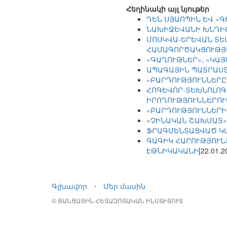
Հեղինակի այլ նյութեր
ԴԵՆ ՍՅԱՈՊԻՆ ԵՎ «
ՆԱԽԻՋԵՎԱՆԻ ԽՆԴԻ
ՄՈՍԿՎԱ-ԵՐԵՎԱՆ ՏԵ
ՀԱՄԱԳՈՐԾԱԿՑՈՒԹՅ
«ԳԱՂՈՒԹՆԵՐ», «ԿԱ
ԱՊԱԳԱՅԻՆ ՊԱՏՐԱՍՏ
«ԲԱՐԴՈՒԹՅՈՒՆՆԵՐԸ
ՀՈԳԵՎՈՐ-ՏԵԽՆՈԼՈԳ
ԻՐՈՂՈՒԹՅՈՒՆՆԵՐՈՒ
«ԲԱՐԴՈՒԹՅՈՒՆՆԵՐԻ
«ՉԻՆԱԿԱՆ ՇԱԽՄԱՏ»
ՖՐԱԳՄԵՆՏԱՑՎԱԾ Կ
ԳԱԳԻԿ ՀԱՐՈՒԹՅՈՒՆ
ԷԹՆԻԿԱԿԱՆԻ
[22.01.2
Գլխավոր
⋅
Մեր մասին
© ՑԱՆՑԱՅԻՆ ՀԵՏԱԶՈՏԱԿԱՆ ԻՆՍՏԻՏՈՒՏ