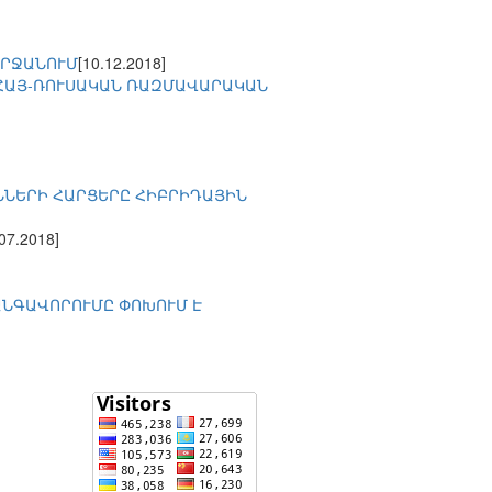
ՇՐՋԱՆՈՒՄ
[10.12.2018]
 ՀԱՅ-ՌՈՒՍԱԿԱՆ ՌԱԶՄԱՎԱՐԱԿԱՆ
ՆՆԵՐԻ ՀԱՐՑԵՐԸ ՀԻԲՐԻԴԱՅԻՆ
.07.2018]
ԱՆԳԱՎՈՐՈՒՄԸ ՓՈԽՈՒՄ Է