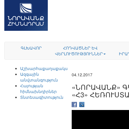
ԳԼԽԱՎՈՐ
ՀՈԴՎԱԾՆԵՐ ԵՎ
ՎԵՐԼՈՒԾՈՒԹՅՈՒՆՆԵՐ
ԻՐԱ
Աշխարհաքաղաքականություն
Ազգային
04.12.2017
անվտանգություն
«ՆՈՐԱՎԱՆՔ» Գ
Հայության
հիմնախնդիրներ
«Հ3» ՀԵՌՈՒՍՏ
Տնտեսագիտություն