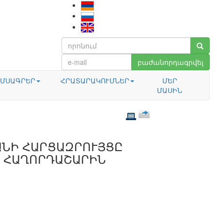
բաժանորդագրվել
ՄՍԱԳՐԵՐ
ՀՐԱՏԱՐԱԿՈՒՄՆԵՐ
ՄԵՐ
ՄԱՍԻՆ
ԱՆԻ ՀԱՐՑԱԶՐՈՒՅՑԸ
» ՀԱՂՈՐԴԱՇԱՐԻՆ