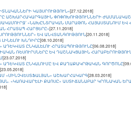
ԳԻՏՆԱԿԱՆՆԵՐԻ ԿԱՅՍՐՈՒԹՅՈՒՆ»
[27.12.2018]
ՐԸ ԱՇԽԱՐՀԱԿԱՐԳԱՅԻՆ ՓՈՓՈԽՈՒԹՅՈՒՆՆԵՐԻ ԺԱՄԱՆԱԿԱ
ՍԱԿԱՄՈՒՐՋ՝ «ՆԱԽԸՆՏՐԱԿԱՆ ՄԱՐԱԹՈՆ ՀԱՅԱՍՏԱՆՈՒՄ ԵՎ
ԱՆ ՀՐԱՏԱՊ ՀԱՐՑԵՐԸ»
[27.11.2018]
ՅՍՐՈՒԹՅՈՒՆՆԵՐ» ԵՎ ԱՆՎՏԱՆԳՈՒԹՅՈՒՆ
[20.11.2018]
 ԼԻՆԵԼՈՒ ԽՆԴԻՐԸ
[08.10.2018]
» ԱԴԵԿՎԱՏ ԸՆԿԱԼԵԼՈՒ ՀՐԱՏԱՊՈՒԹՅՈՒՆԸ
[06.08.2018]
ԻԱԿԱՆ ՌԵՍՈՒՐՍՆԵՐԸ ԵՎ ԴԱՇՆԱԿՑԱՅԻՆ ՀԱՐԱԲԵՐՈՒԹՅՈՒ
Մ
[23.07.2018]
» ԱԴԵԿՎԱՏ ԸՆԿԱԼՈՒՄԸ ԵՎ ՔԱՂԱՔԱԿՐԹԱԿԱՆ ԳՈՐԾՈՆԸ
[09
[23.05.2018]
ԱՄ «ՄԻՆՉՎԵՍՏՖԱԼՅԱՆ» ԱՇԽԱՐՀԱԿԱՐԳ
[28.03.2018]
ՅԱՆ. «ԿԱՌԱՎԱՐԵԼԻ ՔԱՈՍԸ» ԱՍՏԻՃԱՆԱԲԱՐ ԿՐՈՆԱԿԱՆ ԵՐ
018]