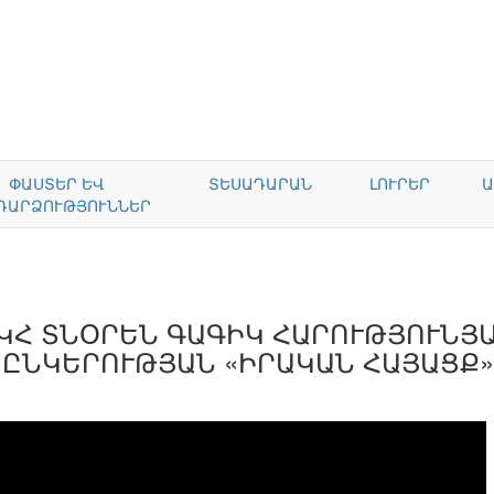
ՓԱՍՏԵՐ ԵՎ
ՏԵՍԱԴԱՐԱՆ
ԼՈՒՐԵՐ
Ա
ԴԱՐՁՈՒԹՅՈՒՆՆԵՐ
ԿՀ ՏՆՕՐԵՆ ԳԱԳԻԿ ՀԱՐՈՒԹՅՈՒՆՅ
ԱԸՆԿԵՐՈՒԹՅԱՆ «ԻՐԱԿԱՆ ՀԱՅԱՑՔ