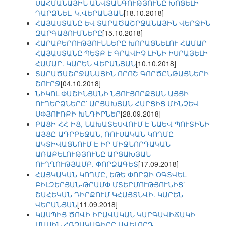
ՍԱՀՄԱՆԱՅԻՆ ԱՆՎՏԱՆԳՈՒԹՅՈՒՆԸ ԽՈՑԵԼԻ
ԴԱՐՁՆԵԼ. Կ.ՎԵՐԱՆՅԱՆ
[18.10.2018]
ՀԱՅԱՍՏԱՆԸ ԵՎ ՏԱՐԱԾԱՇՐՋԱՆԱՅԻՆ ՎԵՐՋԻՆ
ԶԱՐԳԱՑՈՒՄՆԵՐԸ
[15.10.2018]
ՀԱՐԱԲԵՐՈՒԹՅՈՒՆՆԵՐԸ ԽՈՐԱՑՆԵԼՈՒ ՀԱՄԱՐ
ՀԱՅԱՍՏԱՆԸ ՊԵՏՔ Է ԳՐԱՎԻՉ ԼԻՆԻ ԻՍՐԱՅԵԼԻ
ՀԱՄԱՐ. ԿԱՐԵՆ ՎԵՐԱՆՅԱՆ
[10.10.2018]
ՏԱՐԱԾԱՇՐՋԱՆԱՅԻՆ ՈՐՈՇ ԳՈՐԾԸՆԹԱՑՆԵՐԻ
ՇՈՒՐՋ
[04.10.2018]
ՆԻԿՈԼ ՓԱՇԻՆՅԱՆԻ ՆՅՈՒՅՈՐՔՅԱՆ ԱՅՑԻ
ՈՒՂԵՐՁՆԵՐԸ՝ ԱՐՑԱԽՅԱՆ ՀԱՐՑԻՑ ՄԻՆՉԵՎ
ՍՓՅՈՒՌՔԻ ԽՆԴԻՐՆԵՐ
[28.09.2018]
ԲԱՑԻ ՀՀ-ԻՑ, ՆԱԽԱՏԵՍՎՈՒՄ Է ՆԱԵՎ ՊՈՒՏԻՆԻ
ԱՅՑԸ ԱԴՐԲԵՋԱՆ, ՌՈՒՍԱԿԱՆ ԿՈՂՄԸ
ԱԿՏԻՎԱՑՆՈՒՄ Է ԻՐ ՄԻՋՆՈՐԴԱԿԱՆ
ԱՌԱՔԵԼՈՒԹՅՈՒՆԸ ԱՐՑԱԽՅԱՆ
ՈՒՂՂՈՒԹՅԱՄԲ. ՓՈՐՁԱԳԵՏ
[17.09.2018]
ՀԱՅԿԱԿԱՆ ԿՈՂՄԸ, ԵԹԵ ՓՈՐՁԻ ՕԳՏՎԵԼ
ԲԻԼԶԵՐՅԱՆ-ԹՐԱՄՓ ՄՏԵՐՄՈՒԹՅՈՒՆԻՑ՝
ՇԱՀԵԿԱՆ ԴԻՐՔՈՒՄ ԿՀԱՅՏՆՎԻ. ԿԱՐԵՆ
ՎԵՐԱՆՅԱՆ
[11.09.2018]
ԿԱՍՊԻՑ ԾՈՎԻ ԻՐԱՎԱԿԱՆ ԿԱՐԳԱՎԻՃԱԿԻ
ՄԱՍԻՆ ՀՌՉԱԿԱԳԻՐԸ ԱՎԵԼՈՐԴ