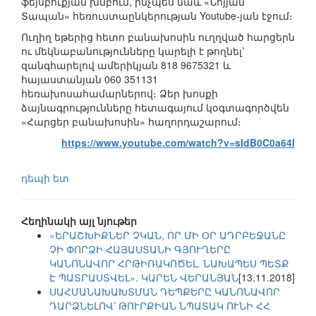
ֆեյսբուքյան խմբում, ինչպես նաև «Նոյյան
Տապան» հեռուստաընկերության Youtube-յան էջում։
Ուղիղ եթերից հետո բանախոսին ուղղված հարցերն
ու մեկնաբանությունները կարելի է թողնել՝
զանգհարելով ամերիկյան 818 9675321 և
հայաստանյան 060 351131
հեռախոսահամարներով։ Ձեր խոսքի
ձայնագրությունները հետագայում կօգտագործվեն
«Հարցեր բանախոսին» հաղորդաշարում։
https://www.youtube.com/watch?v=sIdB0C0a64I
դեպի ետ
Հեղինակի այլ նյութեր
«ԵՐԱՇԽԻՔՆԵՐ ՉԿԱՆ, ՈՐ ՄԻ ՕՐ ԱԴՐԲԵՋԱՆԸ
ՉԻ ՓՈՐՁԻ ՀԱՅԱՍՏԱՆԻ ԳՅՈՒՂԵՐԸ
ԿԱՆՈՆԱՎՈՐ ՀՐԹԻՌԱԿՈԾԵԼ. ՆԱԽԱՊԵՍ ՊԵՏՔ
Է ՊԱՏՐԱՍՏՎԵԼ». ԿԱՐԵՆ ՎԵՐԱՆՅԱՆ
[13.11.2018]
ՍԱՀՄԱՆԱԽԱԽՏՄԱՆ ԴԵՊՔԵՐԸ ԿԱՆՈՆԱՎՈՐ
ԴԱՐՁՆԵԼՈՎ՝ ԹՈՒՐՔԻԱՆ ՆՊԱՏԱԿ ՈՒՆԻ ՀՀ