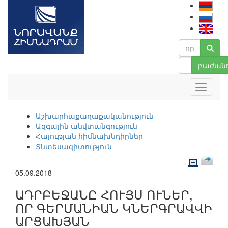
բաժանո
Աշխարհաքաղաքականություն
Ազգային անվտանգություն
Հայության հիմնախնդիրներ
Տնտեսագիտություն
05.09.2018
ԱԴՐԲԵՋԱՆԸ ՀՈՒՅՍ ՈՒՆԵՐ,
ՈՐ ԳԵՐՄԱՆԻԱՆ ԿՆԵՐԳՐԱՎՎԻ
ԱՐՑԱԽՅԱՆ