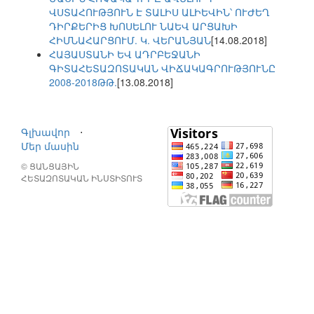
ՎՍՏԱՀՈՒԹՅՈՒՆ Է ՏԱԼԻՍ ԱԼԻԵՎԻՆ՝ ՈՒԺԵՂ
ԴԻՐՔԵՐԻՑ ԽՈՍԵԼՈՒ ՆԱԵՎ ԱՐՑԱԽԻ
ՀԻՄՆԱՀԱՐՑՈՒՄ. Կ. ՎԵՐԱՆՅԱՆ
[14.08.2018]
ՀԱՅԱՍՏԱՆԻ ԵՎ ԱԴՐԲԵՋԱՆԻ
ԳԻՏԱՀԵՏԱԶՈՏԱԿԱՆ ՎԻՃԱԿԱԳՐՈՒԹՅՈՒՆԸ
2008-2018ԹԹ.
[13.08.2018]
Գլխավոր
⋅
Մեր մասին
© ՑԱՆՑԱՅԻՆ
ՀԵՏԱԶՈՏԱԿԱՆ ԻՆՍՏԻՏՈՒՏ