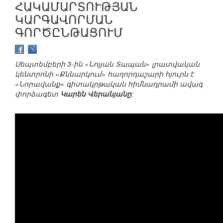
ՀԱԿԱՄԱՐՏՈՒԹՅԱՆ
ԿԱՐԳԱՎՈՐՄԱՆ
ԳՈՐԾԸՆԹԱՑՈՒՄ
Սեպտեմբերի 3-ին «Նոյյան Տապան» լրատվական
կենտրոնի «Քննարկում» հաղորդաշարի հյուրն է
«Նորավանք» գիտակրթական հիմնադրամի ավագ
փորձագետ
Կարեն Վերանյանը
: