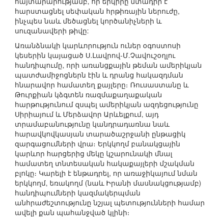
հայտարարությամբ, որ երկիրը մտադիր է
հարստացնել սեփական հրթիռային ներուժը,
ինչպես նաև մեծացնել կործանիչների և
սուզանավերի թիվը:
Առանձնակի կարևորություն ուներ օգոստոսի
կեսերին կայացած Ս.Լավրով-Մ.Չավուշօղլու
հանդիպումը, որի առանցքային թեման ամերիկյան
պատժամիջոցներն էին և դրանց հակազդման
հնարավոր համատեղ քայլերը։ Ռուսաստանը և
Թուրքիան կձգտեն ռազմաքաղաքական
հարթությունում զսպել ամերիկյան ազդեցությունը
Սիրիայում և Մերձավոր Արևելքում, այդ
տրամաբանությունը կանդրադառնա նաև
հարավկովկասյան տարածաշրջանի ընթացիկ
զարգացումների վրա։ Երկկողմ բանակցային
կարևոր հարցերից մեկը կշարունակի մնալ
համատեղ տնտեսական հակաքայլերի մշակման
բլոկը։ Կարելի է ենթադրել, որ առաջիկայում նման
երկկողմ, եռակողմ (նաև Իրանի մասնակցությամբ)
հանդիպումների կազմակերպման
անհրաժեշտությունը նշյալ պետությունների համար
ավելի քան պահանջված կլինի։