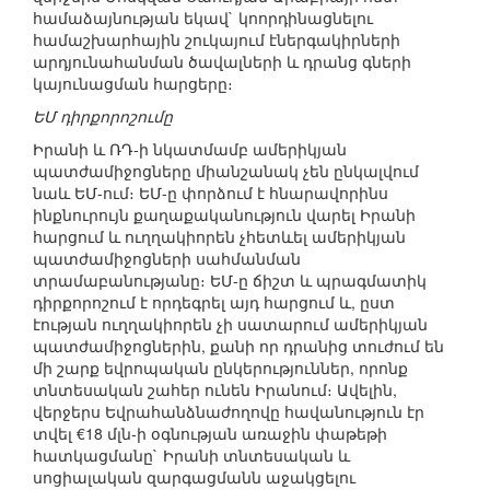
համաձայնության եկավ` կոորդինացնելու
համաշխարհային շուկայում էներգակիրների
արդյունահանման ծավալների և դրանց գների
կայունացման հարցերը։
ԵՄ դիրքորոշումը
Իրանի և ՌԴ-ի նկատմամբ ամերիկյան
պատժամիջոցները միանշանակ չեն ընկալվում
նաև ԵՄ-ում։ ԵՄ-ը փորձում է հնարավորինս
ինքնուրույն քաղաքականություն վարել Իրանի
հարցում և ուղղակիորեն չհետևել ամերիկյան
պատժամիջոցների սահմանման
տրամաբանությանը։ ԵՄ-ը ճիշտ և պրագմատիկ
դիրքորոշում է որդեգրել այդ հարցում և, ըստ
էության ուղղակիորեն չի սատարում ամերիկյան
պատժամիջոցներին, քանի որ դրանից տուժում են
մի շարք եվրոպական ընկերություններ, որոնք
տնտեսական շահեր ունեն Իրանում։ Ավելին,
վերջերս Եվրահանձնաժողովը հավանություն էր
տվել €18 մլն-ի օգնության առաջին փաթեթի
հատկացմանը` Իրանի տնտեսական և
սոցիալական զարգացմանն աջակցելու