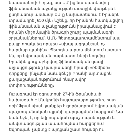
նպատակով։ Ի դեպ, սա ԵՄ-ից նախատեսվող
ֆինանսական աջակցության առաջին փաթեթն է.
ընդհանուր առմամբ ԵՄ-ը նախատեսում է Իրանին
տրամադրել €50 մլն։ Նշենք, որ Իրանին հատկացվող
ֆինանսական աջակցությունն իրականացվում է
Իրանի միջուկային ծրագրի շուրջ պայմանագրի
շրջանակներում։ ԱՄՆ Պետդեպարտամենտում այս
քայլը որակվեց որպես «սխալ ազդանշան ոչ
հարմար պահին»։ Պետդեպարտամենտում վստահ
են, որ եվրոպական հարկատուների կողմից
Իրանին ցուցաբերվող ֆինանսական զգալի
աջակցությունը կամրապնդի Իրանի «ռեժիմի»
դիրքերը, ինչպես նաև կճնշի Իրանի արտաքին
քաղաքականությունում հնարավոր
փոփոխությունները։
Ուշագրավ էր օգոստոսի 27-ին Ֆրանսիայի
նախագահ Է.Մակրոնի հայտարարությունը, ըստ
որի՝ Ֆրանսիան ջանքեր է գործադրում Եվրոպական
պաշտպանական պլանի զարգացման հարցում։ Նա
նաև նշել է, որ եվրոպական պաշտպանության և
անվտանգության ապահովման հարցերում
Եվրոպան չպետք է այդքան շատ հույսեր ու