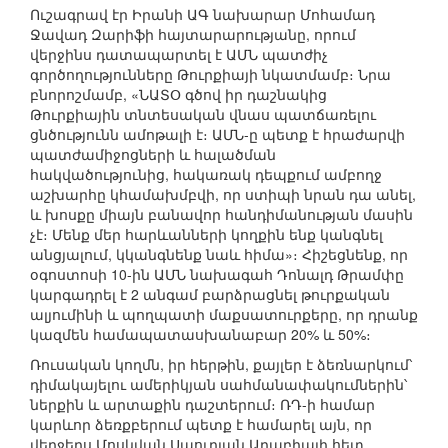
Ուշագրավ էր Իրանի ԱԳ նախարար Մոհամադ
Ջավադ Զարիֆի հայտարարությանը, որում
վերջինս դատապարտել է ԱՄՆ պատժիչ
գործողությունները Թուրքիայի նկատմամբ։ Նրա
բնորոշմամբ, «ՆԱՏՕ գծով իր դաշնակից
Թուրքիային տնտեսական վնաս պատճառելու
ցնծությունն ամոթալի է։ ԱՄՆ-ը պետք է հրաժարվի
պատժամիջոցների և հալածման
հակվածությունից, հակառակ դեպքում ամբողջ
աշխարհը կհամախմբվի, որ ստիպի նրան դա անել,
և խոսքը միայն բանավոր հանդիմանության մասին
չէ։ Մենք մեր հարևանների կողքին ենք կանգնել
անցյալում, կկանգնենք նաև հիմա»։ Հիշեցնենք, որ
օգոստոսի 10-ին ԱՄՆ նախագահ Դոնալդ Թրամփը
կարգադրել է 2 անգամ բարձրացնել թուրքական
ալյումինի և պողպատի մաքսատուրքերը, որ դրանք
կազմեն համապատասխանաբար 20% և 50%։
Ռուսական կողմն, իր հերթին, քայլեր է ձեռնարկում՝
դիմակայելու ամերիկյան սահմանափակումներին՝
ներքին և արտաքին դաշտերում։ ՌԴ-ի համար
կարևոր ձեռքբերում պետք է համարել այն, որ
վերջերս Մոսկվան Սաուդյան Արաբիայի հետ