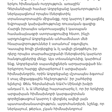
երկու հիմնական ուղղություն. առաջին`
Գերմանիայի համար Ադրբեջանը կարևորություն է
ներկայացնում որպես էներգետիկ
տրանսպորտային միջանցք, որը կարող է թուլացնել
Եվրոպայի կախվածությունը ռուսական գազից։
Հարցն իրապես ակտուալացել է կասպյան
համաձայնագրի ստորագրումից հետո, ինչի
արդյունքում Ադրբեջանն անհամեմատ մեծ
հնարավորություններ է ստանում՝ օգտվելու
Կասպից ծովի ընդերքից և էլ ավելի ընդգծելու իր
դերը որպես տարածաշրջանի էներգետիկ կարևոր
հանգույցներից մեկը։ Այս տեսանկյունից, կարծում
ենք, Ադրբեջանի սպասելիքներն արդարացված են։
Երկրորդ հարցը վերաբերում է արցախյան
հիմնախնդրին, որին Ադրբեջանը մշտապես ձգտում
է տալ միջազգային հնչեղություն` իր շահերից
ելնելով։ Թեև Գերմանիան ԵԱՀԿ Մինսկի խմբի
անդամ է, և Ա.Մերկելը հայտարարել է, որ իր երկիրը
արցախյան հիմնախնդրի կարգավորման
գործընթացում կարող է վերցնել ավելի լայն
պատասխանատվություն, այդուհանդերձ, նշենք, որ
ներկայում, թերևս, չկան հիմնախնդրում