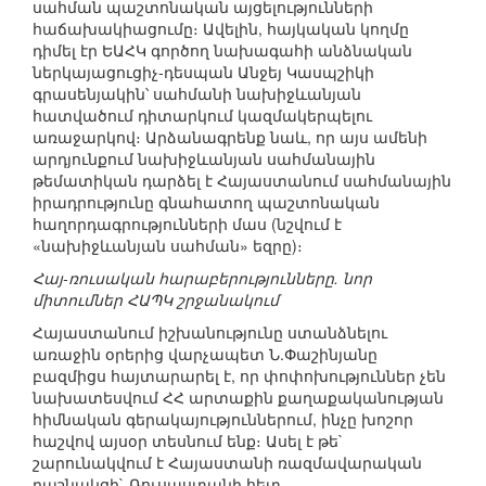
սահման պաշտոնական այցելությունների
հաճախակիացումը։ Ավելին, հայկական կողմը
դիմել էր ԵԱՀԿ գործող նախագահի անձնական
ներկայացուցիչ-դեսպան Անջեյ Կասպշիկի
գրասենյակին՝ սահմանի նախիջևանյան
հատվածում դիտարկում կազմակերպելու
առաջարկով։ Արձանագրենք նաև, որ այս ամենի
արդյունքում նախիջևանյան սահմանային
թեմատիկան դարձել է Հայաստանում սահմանային
իրադրությունը գնահատող պաշտոնական
հաղորդագրությունների մաս (նշվում է
«նախիջևանյան սահման» եզրը)։
Հայ-ռուսական հարաբերությունները. նոր
միտումներ ՀԱՊԿ շրջանակում
Հայաստանում իշխանությունը ստանձնելու
առաջին օրերից վարչապետ Ն.Փաշինյանը
բազմիցս հայտարարել է, որ փոփոխություններ չեն
նախատեսվում ՀՀ արտաքին քաղաքականության
հիմնական գերակայություններում, ինչը խոշոր
հաշվով այսօր տեսնում ենք։ Ասել է թե`
շարունակվում է Հայաստանի ռազմավարական
դաշնակցի` Ռուսաստանի հետ