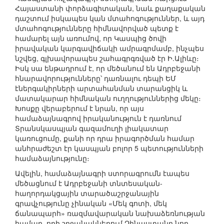
Հայաստանի փորձագիտական, նաև քաղաքական
դաշտում իսկապես կան մտահոգություններ, և այդ
մտահոգությունները հիմնավորված պետք է
համարել այն առումով, որ Կասպից ծովի
իրավական կարգավիճակի ամրագրմամբ, ինչպես
նշվեց, գլխավորապես շահագրգռված էր Ի.Ալիևը։
Իսկ սա ենթադրում է, որ մեծանում են Ադրբեջանի
հնարավորությունները՝ դառնալու դեպի ԵՄ
էներգակիրների արտահանման տարանցիկ և
մատակարար հիմնական ուղղություններից մեկը։
Խոսքը վերաբերում է նրան, որ այս
համաձայնագրով իրականություն է դառնում
Տրանսկասպյան գազամուղի լիակատար
կառուցումը, քանի որ դրա իրագործման համար
անհրաժեշտ էր կասպյան բոլոր 5 պետությունների
համաձայնությունը։
Ավելին, համաձայնագրի ստորագրումն էապես
մեծացնում է Ադրբեջանի տնտեսական-
հաղորդակցային տարածաշրջանային
գրավչությունը չինական «Մեկ գոտի, մեկ
ճանապարհ» ռազմավարական նախաձեռնության
համար, որի շրջանակներում Չինաստանը նոր