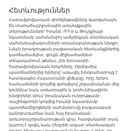
Հետևություններ
Հարավկովկասյան գործընթացները զարգանալու
են տարածաշրջանային առանցքային
տերությունների՝ Իրանի, ՌԴ-ի և Թուրքիայի
նկատմամբ սահմանվող ամերիկյան տնտեսական
սահմանափակումների տրամաբանության ներքո։
Նման իրադրության բացասական հետևանքներից,
կարճաժամկետ, գուցե միջնաժամկետ
տեսլականում, թերևս, չեն խուսափի
հարավկովկասյան երկրները։ Օբյեկտիվ
պատճառներից ելնելով՝ առավել խնդրահարույց է
հատկապես Հայաստանի վիճակը, որը, երկու
հարևանների կողմից գտնվելով շրջափակման մեջ,
կունենա նաև առևտրային և կոմունիկացիոն
խնդիրներ մյուս՝ իրանական ուղղությամբ։
Վաշինգտոնի կողմից Իրանի նկատմամբ
պատժամիջոցների սահմանումը բացասաբար
կանդրադառնա նաև հայ-իրանական
առևտրաշրջանառության վրա, հարցականի տակ
կարող է դրվել նաև Մեղրիի ազատ տնտեսական
գոտու հետագա զարգացման հարցը։ Նշենք, որ