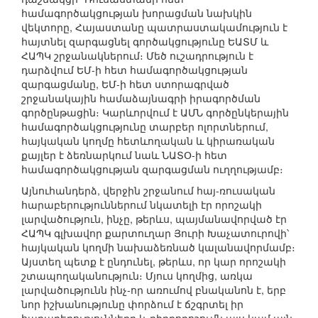
համագործակցության խորացման նախկին
վեկտորը, Հայաստանը պատրաստակամություն է
հայտնել զարգացնել գործակցությունը ԵԱՏՄ և
ՀԱՊԿ շրջանակներում։ Մեծ ուշադրություն է
դարձվում ԵՄ-ի հետ համագործակցության
զարգացմանը, ԵՄ-ի հետ ստորագրված
շրջանակային համաձայնագրի իրագործման
գործընթացին։ Կարևորվում է ԱՄՆ գործընկերային
համագործակցությունը տարբեր ոլորտներում,
հայկական կողմը հետևողական և կիրառական
քայլեր է ձեռնարկում նաև ՆԱՏՕ-ի հետ
համագործակցության զարգացման ուղղությամբ։
Այնուհանդերձ, վերջին շրջանում հայ-ռուսական
հարաբերություններում նկատելի էր որոշակի
լարվածություն, ինչը, թերևս, պայմանավորված էր
ՀԱՊԿ գլխավոր քարտուղար Յուրի Խաչատուրովի՝
հայկական կողմի նախաձեռնած կալանավորմամբ։
Այստեղ պետք է ընդունել, թերևս, որ կար որոշակի
շտապողականություն։ Մյուս կողմից, առկա
լարվածությունն ինչ-որ առումով բնականոն է, երբ
նոր իշխանությունը փորձում է ճշգրտել իր