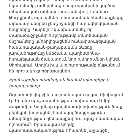
նկատմամբ, ամերիկացի հոգևորականի գործով
տնտեսական անկայունության փուլ է մտնում
Թուրքիան, այս ամենի տնտեսական հետևանքները
տրամաբանորեն չեն շրջանցի հարավկովկասյան
երկրները։ Կարելի է կանխատեսել, որ
տարածաշրջանի ուղղությամբ տնտեսական
ճնշումները կմոբիլիզացնեն հակաիսրայելական
հասարակական-քաղաքական բևեռը,
լարվածությունը կմեծանա պաղեստինա-
իսրայելական ճակատում, նոր խմորումներ կլինեն
Սիրիայում։ Արդեն իսկ այդ ուղղությամբ ընթանում
են որոշակի գործընթացներ։
Իրան-Սիրիա ռազմական համաձայնագիրը և
հակաքայլերը
Օգոստոսի վերջին պաշտոնական այցով Սիրիայում
էր Իրանի պաշտպանության նախարար Ամիր
Հաթամին։ Կողմերը պայմանավորվածություն ձեռք
բերեցին խորացնել համագործակցությունն
ահաբեկչության դեմ պայքարում, պաշտպանական
3
ոլորտում
։ Իրանական կողմը
պատրաստակամություն է հայտնել աջակցել