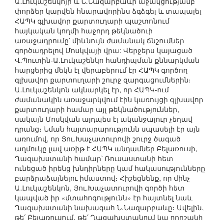
Ա.Լուկաշենկոյի և Ն.Նազարբաևի աջակցությամբ
փորձեր կարվեն հնարավորինս ձգձգել և տապալել
ՀԱՊԿ գլխավոր քարտուղարի պաշտոնում
հայկական կողմի հաջորդ թեկնածուի
առաջադրումը՝ միևնույն ժամանակ ճնշումներ
գործադրելով Մոսկվայի վրա: Վերջերս կայացած
Վ.Պուտին-Ա.Լուկաշենկո հանդիպման քննարկման
հարցերից մեկն էլ վերաբերում էր ՀԱՊԿ գործող
գլխավոր քարտուղարի շուրջ զարգացումներին։
Ա.Լուկաշենկոն ակնարկել էր, որ ՀԱՊԿ-ում
ժամանակին առաջարկվում էին կառույցի գլխավոր
քարտուղարի համար այլ թեկնածություններ,
սակայն Մոսկվան այդպես էլ ականջալուր չեղավ
դրանց։ Նման հայտարարությունն սպասելի էր այն
առումով, որ Յու.Խաչատուրովի շուրջ ծագած
աղմուկը լավ առիթ է ՀԱՊԿ անդամներ Բելառուսի,
Ղազախստանի համար՝ Ռուսաստանի հետ
ունեցած իրենց խնդիրները կամ հակասությունները
բարձրաձայնելու իմաստով։ Հիշեցնենք, որ մինչ
Ա.Լուկաշենկոն, Յու.Խաչատուրովի գործի հետ
կապված իր «մտահոգությունն» էր հայտնել նաև
Ղազախստանի նախագահ Ն.Նազարբաևը։ Ավելին,
թե՛ Բելառուսում, թե՛ Ղազախստանում կա որոշակի