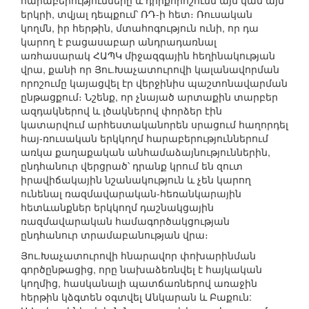
հարաբերությունները և դիրքորոշումն այս կամ այն
երկրի, տվյալ դեպքում՝ ՌԴ-ի հետ։ Ռուսական
կողմն, իր հերթին, մտահոգություն ունի, որ դա
կարող է բացասաբար անդրադառնալ
առհասարակ ՀԱՊԿ միջազգային հեղինակության
վրա, քանի որ Յու.Խաչատուրովի կալանավորման
որոշումը կայացվել էր վերջինիս պաշտոնավարման
ընթացքում։ Նշենք, որ չնայած արտաքին տարբեր
ազդակներով և լծակներով փորձեր էին
կատարվում արհեստականորեն սրացում հաղորդել
հայ-ռուսական երկկողմ հարաբերություններում
առկա քաղաքական անհամաձայնություններին,
ընդհանուր վերցրած՝ դրանք կրում են զուտ
իրավիճակային նշանակություն և չեն կարող
ունենալ ռազմավարական-հեռանկարային
հետևանքներ երկկողմ դաշնակցային
ռազմավարական համագործակցության
ընդհանուր տրամաբանության վրա։
Յու.Խաչատուրովի հնարավոր փոխարինման
գործընթացից, որը նախաձեռնվել է հայկական
կողմից, հասկանալի պատճառներով առաջին
հերթին կձգտեն օգտվել Անկարան և Բաքուն: