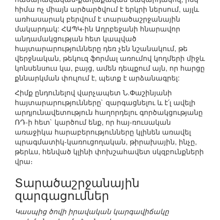
հիմա ոչ միայն արծարծվում է երկրի ներսում, այլև
առհասարակ բերվում է տարածաշրջանային
մակարդակ: ՀԱՊԿ-ին Ադրբեջանի հնարավոր
անդամակցության հետ կապված
հայտարարությունները դեռ չեն նշանակում, թե
վերջնական, թեկուզ ֆորմալ առումով կողմերի միջև
կոնսենսուս կա, բայց, ամեն դեպքում այն, որ հարցը
քննարկման փուլում է, պետք է արձանագրել:
Հիմք ընդունելով վարչապետ Ն.Փաշինյանի
հայտարարությունները` զարգացնելու և է՛լ ավելի
արդյունավետություն հաղորդելու գործակցությանը
ՌԴ-ի հետ` կարծում ենք, որ հայ-ռուսական
առաջիկա հարաբերությունները կլինեն առավել
պրագմատիկ-կառուցողական, թիրախային, ինչը,
թերևս, հենված կլինի փոխշահավետ սկզբունքների
վրա։
Տարածաշրջանային
զարգացումներ
Կասպից ծովի իրավական կարգավիճակը