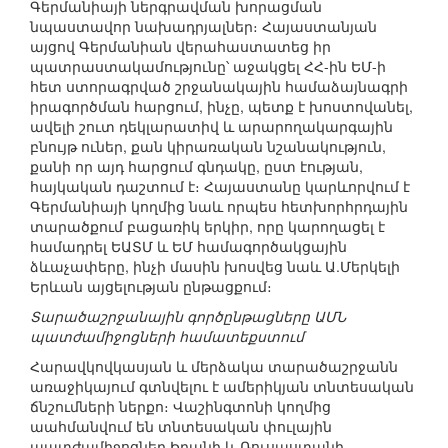
Գերմանիայի ներգրավման խորացման
նպաստավոր նախադրյալներ։ Հայաստանյան
այցով Գերմանիան վերահաստատեց իր
պատրաստակամությունը՝ աջակցել ՀՀ-ին ԵՄ-ի
հետ ստորագրված շրջանակային համաձայնագրի
իրագործման հարցում, ինչը, պետք է խոստովանել,
ավելի շուտ դեկլարատիվ և արարողակարգային
բնույթ ուներ, քան կիրառական նշանակություն,
քանի որ այդ հարցում գնդակը, ըստ էության,
հայկական դաշտում է։ Հայաստանը կարևորվում է
Գերմանիայի կողմից նաև որպես հետխորհրդային
տարածքում բացառիկ երկիր, որը կարողացել է
համադրել ԵԱՏՄ և ԵՄ համագործակցային
ձևաչափերը, ինչի մասին խոսվեց նաև Ա.Մերկելի
Երևան այցելության ընթացքում։
Տարածաշրջանային գործընթացները ԱՄՆ
պատժամիջոցների համատեքստում
Հարավկովկասյան և մերձակա տարածաշրջանն
առաջիկայում գտնվելու է ամերիկյան տնտեսական
ճնշումների ներքո։ Վաշինգտոնի կողմից
աահմանվում են տնտեսական փուլային
պատժամիջոցներ Իրանի և Ռուսաստանի