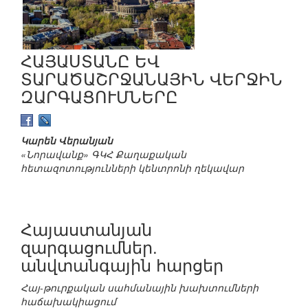
ՀԱՅԱՍՏԱՆԸ ԵՎ
ՏԱՐԱԾԱՇՐՋԱՆԱՅԻՆ ՎԵՐՋԻՆ
ԶԱՐԳԱՑՈՒՄՆԵՐԸ
Կարեն Վերանյան
«Նորավանք» ԳԿՀ Քաղաքական
հետազոտությունների կենտրոնի ղեկավար
Հայաստանյան
զարգացումներ.
անվտանգային հարցեր
Հայ-թուրքական սահմանային խախտումների
հաճախակիացում