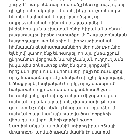
շուրջ 11 հազ. հեկտար տարածք հետ գրավելու, նոր
դիրքեր տեղակայելու մասին, ինչը պաշտոնապես
հերքեց հայկական կողմը՝ ընդգծելով, որ
ադրբեջանական զինուժը տեղաշարժեր և
ինժեներական աշխատանքներ է իրականացնում
բացառապես իրենց տարածքում: Ոչ պաշտոնական
հաղորդագրություններից և փորձագիտական
հիմնական գնահատականների վերլուծությունից
ելնելով՝ կարող ենք ենթադրել, որ այս ընթացքում,
ընդհանուր վերցրած, նախիջևանյան ուղղությամբ
իսկապես երկուստեք տեղ են գտել դիրքային
որոշակի վերադասավորումներ, ինչի հետևանքով
որոշ հատվածներում շահեկան դիրքեր կարողացել
է ձեռք բերել հայկական կողմը, որոշ մասերում՝
հակառակորդը։ Առհասարակ, անհրաժեշտ է
հստակեցնել, որ նախիջևանյան միջպետական
սահման, որպես այդպիսին, փաստացի, թերևս,
գոյություն չունի, ինչն էլ հնարավոր է դարձնում
սահմանի այս կամ այն հատվածում դիրքերի
վերադասավորումների գործընթացը։
Նախիջևանյան սահմանին տիրող իրավիճակի
մտահոգիչ լարվածության մասին էր վկայում