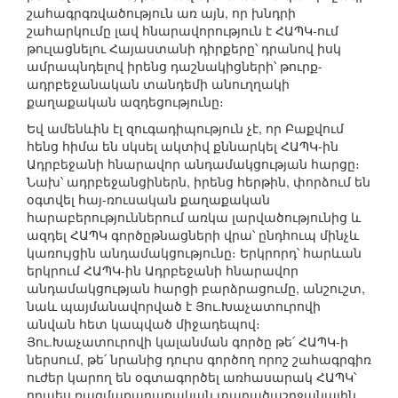
շահագրգռվածություն առ այն, որ խնդրի
շահարկումը լավ հնարավորություն է ՀԱՊԿ-ում
թուլացնելու Հայաստանի դիրքերը՝ դրանով իսկ
ամրապնդելով իրենց դաշնակիցների՝ թուրք-
ադրբեջանական տանդեմի անուղղակի
քաղաքական ազդեցությունը։
Եվ ամենևին էլ զուգադիպություն չէ, որ Բաքվում
հենց հիմա են սկսել ակտիվ քննարկել ՀԱՊԿ-ին
Ադրբեջանի հնարավոր անդամակցության հարցը։
Նախ՝ ադրբեջանցիներն, իրենց հերթին, փորձում են
օգտվել հայ-ռուսական քաղաքական
հարաբերություններում առկա լարվածությունից և
ազդել ՀԱՊԿ գործըթնացների վրա՝ ընդհուպ մինչև
կառույցին անդամակցությունը։ Երկրորդ՝ հարևան
երկրում ՀԱՊԿ-ին Ադրբեջանի հնարավոր
անդամակցության հարցի բարձրացումը, անշուշտ,
նաև պայմանավորված է Յու.Խաչատուրովի
անվան հետ կապված միջադեպով։
Յու.Խաչատուրովի կալանման գործը թե՛ ՀԱՊԿ-ի
ներսում, թե՛ նրանից դուրս գործող որոշ շահագրգիռ
ուժեր կարող են օգտագործել առհասարակ ՀԱՊԿ՝
որպես ռազմաքաղաքական տարածաշրջանային