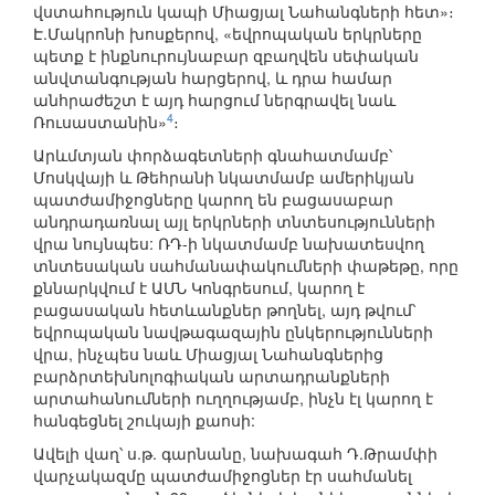
վստահություն կապի Միացյալ Նահանգների հետ»։
Է.Մակրոնի խոսքերով, «եվրոպական երկրները
պետք է ինքնուրույնաբար զբաղվեն սեփական
անվտանգության հարցերով, և դրա համար
անհրաժեշտ է այդ հարցում ներգրավել նաև
4
Ռուսաստանին»
։
Արևմտյան փորձագետների գնահատմամբ՝
Մոսկվայի և Թեհրանի նկատմամբ ամերիկյան
պատժամիջոցները կարող են բացասաբար
անդրադառնալ այլ երկրների տնտեսությունների
վրա նույնպես: ՌԴ-ի նկատմամբ նախատեսվող
տնտեսական սահմանափակումների փաթեթը, որը
քննարկվում է ԱՄՆ Կոնգրեսում, կարող է
բացասական հետևանքներ թողնել, այդ թվում՝
եվրոպական նավթագազային ընկերությունների
վրա, ինչպես նաև Միացյալ Նահանգներից
բարձրտեխնոլոգիական արտադրանքների
արտահանումների ուղղությամբ, ինչն էլ կարող է
հանգեցնել շուկայի քաոսի:
Ավելի վաղ՝ ս.թ. գարնանը, նախագահ Դ.Թրամփի
վարչակազմը պատժամիջոցներ էր սահմանել