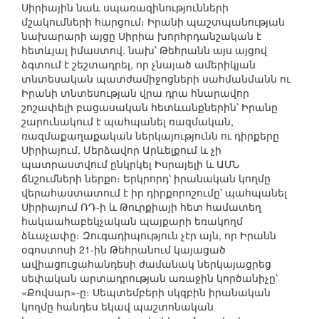
Սիրիային նաև սպառազինությունների
մշակումների հարցում։ Իրանի պաշտպանության
նախարարի այցը Սիրիա խորհրդանշական է
հետևյալ իմաստով. նախ՝ Թեհրանն այս այցով
ձգտում է շեշտադրել, որ չնայած ամերիկյան
տնտեսական պատժամիջոցների սահմանմանն ու
Իրանի տնտեսության վրա դրա հնարավոր
շոշափելի բացասական հետևանքներին՝ Իրանը
շարունակում է պահպանել ռազմական,
ռազմաքաղաքական ներկայությունն ու դիրքերը
Սիրիայում, Մերձավոր Արևելքում և չի
պատրաստվում ընկրկել Իսրայելի և ԱՄՆ
ճնշումների ներքո։ Երկրորդ՝ իրանական կողմը
վերահաստատում է իր դիրքորոշումը՝ պահպանել
Սիրիայում ՌԴ-ի և Թուրքիայի հետ համատեղ
հակաահաբեկչական պայքարի եռակողմ
ձևաչափը։ Զուգադիպություն չէր այն, որ Իրանն
օգոստոսի 21-ին Թեհրանում կայացած
ավիացուցահանդեսի ժամանակ ներկայացրեց
սեփական արտադրության առաջին կործանիչը՝
«Քովսար»-ը։ Սեպտեմբերի սկզբին իրանական
կողմը հանդես եկավ պաշտոնական