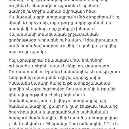
ուղիներ և հնարավորություններ է որոնում՝
կամրջելու Միջին Ասիան Եվրոպայի հետ։
Համաձայնագրի ստորագրումը մեծ ձեռքբերում է ոչ
միայն Ադրբեջանի, այլև թուրք-ադրբեջանական
տանդեմի համար, որը ջանք չի խնայում
Հայաստանի տնտեսական շրջափակման
գործընթացը խորացնելու համար։ Դժբախտաբար,
սույն համաձայնագրով ևս մեկ էական քայլ արվեց
այդ ուղղությամբ։
Ինչ վերաբերում է կասպյան մյուս երկրների
ունեցած շահերին, ապա նշենք, որ, փաստացի,
Ռուսաստանն ու Իրանը համաձայնել են ավելի շատ
էներգակիր ռեսուրսներ զիջել Ադրբեջանին։
Իսկապես կարևոր հարց է, թե ադրբեջանական
կողմին ինչպես հաջողվեց Ռուսաստանի և Իրանի
ղեկավարությանը բերել ընդհանուր
համաձայնության և, ի վերջո, ստորագրել այդ
համաձայնագիրը, քանի որ, ըստ էության, Կասպից
ծովի իրավական կարգավիճակի սահմանման
հարցում ժամանակին, մեղմ ասած, շահագրգռված
չէին Մոսկվան ու Թեհրանը։ Ըստ ամենայնի, ՌԴ-ի և