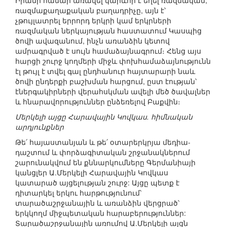
Իրանի համար առավել կարևոր է եղել ռազմական,
ռազմաքաղաքական բաղադրիչը, այն է՝
չթույլատրել երրորդ երկրի կամ երկրների
ռազմական ներկայության հաստատում Կասպից
ծովի ավազանում, ինչն առանձին կետով
ամրագրված է սույն համաձայնագրում։ Հենց այս
հարցի շուրջ կողմերի միջև փոխհամաձայնությունն
էլ թույլ է տվել գալ ընդհանուր հայտարարի նաև
ծովի ընդերքի բաշխման հարցում, ըստ էության՝
էներգակիրների վերահսկման ավելի մեծ ծավալներ
և հնարավորություններ ընձեռելով Բաքվին։
Մերկելի այցը Հարավային Կովկաս. հիմնական
արդյունքներ
Թե՛ հայաստանյան և թե՛ օտարերկրյա մեդիա-
դաշտում և փորձագիտական շրջանակներում
շարունակվում են քննարկումները Գերմանիայի
կանցլեր Ա.Մերկելի Հարավային Կովկաս
կատարած այցելության շուրջ: Այցը պետք է
դիտարկել երկու հարթությունում՝
տարածաշրջանային և առանձին վերցրած՝
երկկողմ միջպետական հարաբերություններ:
Տարածաշրջանային առումով Ա.Մերկելի այցն