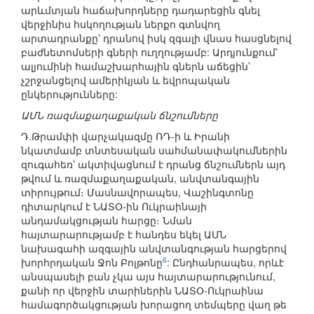
արևմտյան հաճախորդները դադարեցին գնել
վերջինիս հսկողության ներքո գտնվող
արտադրանքը՝ դրանով իսկ զգալի վնաս հասցնելով
բաժնետոմսերի գների ուղղությամբ: Արդյունքում՝
ալյումինի համաշխարհային գներն աճեցին՝
չշրջանցելով ամերիկյան և եվրոպական
ընկերությունները:
ԱՄՆ ռազմաքաղաքական ճնշումները
Դ.Թրամփի վարչակազմը ՌԴ-ի և Իրանի
նկատմամբ տնտեսական սահմանափակումներին
զուգահեռ՝ ակտիվացնում է դրանց ճնշումներն այդ
թվում և ռազմաքաղաքական, անվտանգային
տիրույթում։ Մասնավորապես, Վաշինգտոնը
դիտարկում է ՆԱՏՕ-ին Ուկրաինայի
անդամակցության հարցը։ Նման
հայտարարությամբ է հանդես եկել ԱՄՆ
նախագահի ազգային անվտանգության հարցերով
6
խորհրդական Ջոն Բոլթոնը
: Ընդհանրապես, որևէ
անսպասելի բան չկա այս հայտարարությունում,
քանի որ վերջին տարիներին ՆԱՏՕ-Ուկրաինա
համագործակցության խորացող տեմպերը վաղ թե