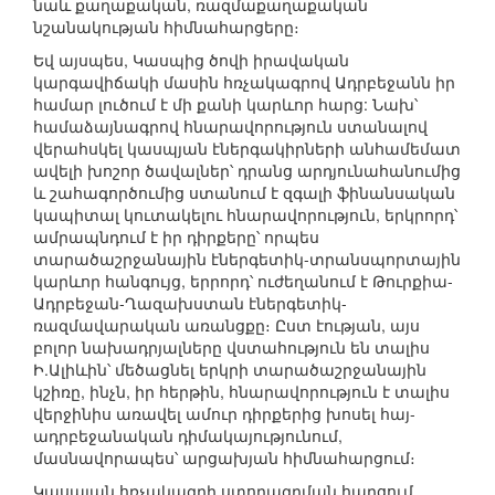
նաև քաղաքական, ռազմաքաղաքական
նշանակության հիմնահարցերը։
Եվ այսպես, Կասպից ծովի իրավական
կարգավիճակի մասին հռչակագրով Ադրբեջանն իր
համար լուծում է մի քանի կարևոր հարց: Նախ՝
համաձայնագրով հնարավորություն ստանալով
վերահսկել կասպյան էներգակիրների անհամեմատ
ավելի խոշոր ծավալներ՝ դրանց արդյունահանումից
և շահագործումից ստանում է զգալի ֆինանսական
կապիտալ կուտակելու հնարավորություն, երկրորդ՝
ամրապնդում է իր դիրքերը՝ որպես
տարածաշրջանային էներգետիկ-տրանսպորտային
կարևոր հանգույց, երրորդ՝ ուժեղանում է Թուրքիա-
Ադրբեջան-Ղազախստան էներգետիկ-
ռազմավարական առանցքը։ Ըստ էության, այս
բոլոր նախադրյալները վստահություն են տալիս
Ի.Ալիևին՝ մեծացնել երկրի տարածաշրջանային
կշիռը, ինչն, իր հերթին, հնարավորություն է տալիս
վերջինիս առավել ամուր դիրքերից խոսել հայ-
ադրբեջանական դիմակայությունում,
մասնավորապես՝ արցախյան հիմնահարցում։
Կասպյան հռչակագրի ստորագրման հարցում