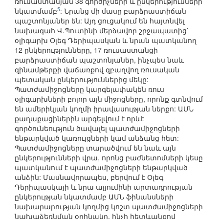
ռուսաստանյան 38 գործիչների և ընկերությունների
5
նկատմամբ
: Նրանց մի մասը բարձրաստիճան
պաշտոնյաներ են: Այդ ցուցակում են հայտնվել
նախագահ Վ.Պուտինի մերձավոր շրջապատից՝
օլիգարխ Օլեգ Դերիպասկան և նրան պատկանող
12 ընկերությունները, 17 ռուսաստանցի
բարձրաստիճան պաշտոնյաներ, ինչպես նաև
զինամթերքի վաճառքով զբաղվող ռուսական
պետական ընկերություններից մեկը:
Պատժամիջոցները կարգելափակեն ռուս
օլիգարխների բոլոր այն միջոցները, որոնք գտնվում
են ամերիկյան կողմի իրավասության ներքո: ԱՄՆ
քաղաքացիներին արգելվում է որևէ
գործունեություն ծավալել պատժամիջոցների
ենթարկված կառույցների կամ անձանց հետ:
Պատժամիջոցները տարածվում են նաև այն
ընկերությունների վրա, որոնց բաժնետոմսերի կեսը
պատկանում է պատժամիջոցների ենթարկված
անձին: Մասնավորապես, բերվում է Օլեգ
Դերիպասկայի և նրա ալյումինի արտադրության
ընկերության նկատմամբ ԱՄՆ ֆինանսների
նախարարության կողմից կոշտ պատժամիջոցների
նախաձեռնման օրինակը, ինչի հետևանքով