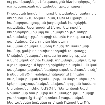
ուշ բարձրացնելու էին կառույցին հետխորհրդային
այդ պետության անդամակցության հարցը։
Ռուսական կողմն, իր հերթին, բավական խանդով է
մոտենում ՆԱՏՕ-Վրաստան, ՆԱՏՕ-Ուկրաինա
համագործակցության խորացման հարցերին,
առավելևս՝ եթե խոսվում է նշյալ կառույցին
հետխորհրդային այդ հանրապետությունների
անդամակցության հարցի մասին։ Ի դեպ, սա այն
սահմանագիծն է, որտեղ հետքայլը
ճակատագրական կարող է լինել Ռուսաստանի
համար, քանի որ հետխորհրդային տարածքը
Մոսկվան ընկալում է որպես իր ազդեցության
անմիջական գոտի։ Ուստի, տրամաբանական է, որ
այդ տարածքում երրորդ երկրների ռազմական կամ
ռազմաքաղաքական ներկայության ամրապնդումը՝
ի դեմս ՆԱՏՕ-ի, Կրեմլում ընկալվում է որպես
ռազմավարական նշանակության մարտահրավեր
երկրի պաշտպանական անվտանգության համար։
Այս տեսանկյունից, ՆԱՏՕ-ին Ուկրաինայի կամ
Վրաստանի հնարավոր անդամակցության հարցի
բարձրացումը Վաշինգտոնում բացասական
հետևանքներ կունենա ոչ միայն Ուկրաինա-ՌԴ,