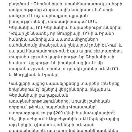
ընդգծում է Գերմանիայի առանձնահատուկ շահերի
առկայությունը Հարավային Կովկասում: Հարցն
առնչվում է աշխարհաքաղաքական
իրողությունների, մասնավորապես՝ ԱՄՆ-
Գերմանիա, ՌԴ-Գերմանիա հարաբերություններին:
Դժվար չէ նկատել, որ Թուրքիայի, ՌԴ-ի և Իրանի
հանդեպ ամերիկյան պատժամիջոցների
սահմանումը միանշանակ ընկալում չունի ԵՄ-ում, և
սա լավ հնարավորություն է այս այցով շեշտադրելու
տարածաշրջանի կարևորությունը Գերմանիայի
համար: Այցելությունն իրականացվում է մի
տարածաշրջան, որտեղ ուղղակի շահեր ունեն ՌԴ-
ն, Թուրքիան և Իրանը:
Կանցլերի այցից սպասելիքները տարբեր էին երեք
երկրներում էլ` ելնելով վերջիններիս, ինչպես և
Գերմանիայի քաղաքական
առաջնահերթություններից։ Առավել շահեկան
դիրքում, թերևս, հայտնվեց Վրաստանը՝
2
ստորագրելով շուրջ $200 մլն-ի համաձայնագիր
։
Ինչ վերաբերում է Ադրբեջանին և Ա.Մերկելի այցից
այդ երկրի իշխանությունների ունեցած
սպասելիքներին, այս առումով կառանձնացնեինք