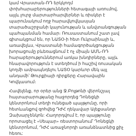
կամ Վրաստան-ՌԴ երկկողմ
փոխհարաբերությունների հետագայի առումով,
այլև լուրջ մարտարհարվերներ և ռիսկեր է
պարունակում ողջ հարավկովկասյան
տարածաշրջանի կայունության և անվտանգության
պահպանման համար։ Ռուսաստանում շատ լավ
գիտակցում են, որ ՆԱՏՕ-ի հետ Ուկրաինայի և,
առավելևս, Վրաստանի համագործակցության
խորացումը բևեռացնում է ոչ միայն ԱՄՆ-ՌԴ
հարաբերություններում առկա խնդիրները, այլև
հնարավորություն է ստեղծում ի հաշիվ ռուսական
կողմի ամրապնդելու ՆԱՏՕ կարևոր մեկ այլ
անդամի՝ Թուրքիայի դիրքերը Հարավային
Կովկասում։
Հավելենք, որ օրեր անց Ջ.Բոլթոնի վերոնշյալ
հայտարարությանը հաջորդեց Դոնեցկի
կենտրոնում տեղի ունեցած պայթյունը, որի
հետևանքով զոհվեց ԴԺՀ ղեկավար Ալեքսանդր
Զախարչենկոն: Հաղորդվում է, որ պայթյունը
որոտացել է «Սեպար» ռեստորանում՝ Դոնեցկի
կենտրոնում, ԴԺՀ առաջնորդի առանձնատնից քիչ
հեռու: