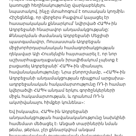
կառույցի հեղինակությունը վարկաբեկելու
նպատակով, ինչը մտահոգում է ռուսական կողմին։
Հիշեցնենք, որ վերջերս Բաքվում կայացել էր
հասարակական քննարկում՝ նվիրված ՀԱՊԿ-ին
Ադրբեջանի հնարավոր անդամակցությանը:
Քննարկման ժամանակ Ադրբեջանի Մեջլիսի
պատգամավոր, Ռուսաստան-Ադրբեջան
միջխորհրդարանական համագործակցության
ղեկավար Ալի Հուսեյնլին հայտարարել է, որ նոր
աշխարհաքաղաքական իրավիճակում չպետք է
բացառել Ադրբեջանի՝ ՀԱՊԿ-ին միանալու
հավանականությունը։ Նրա բնորոշմամբ, «ՀԱՊԿ-ին
Ադրբեջանի անդամակցության դեպքում արցախա-
ադրբեջանական հակամարտությունը ՌԴ-ի համար
կվերածվի ՀԱՊԿ անդամ երկու գործընկերների
միջև հակամարտության, և դրանում ՌԴ-ն
ակտիվանալու հիմքեր կունենա»:
Եվ իսկապես, ՀԱՊԿ-ին Ադրբեջանի
անդամակցության հավանականությունը նախկինի
համեմատ մեծացել է։ Անցած տարիներին նման
թեմա, թերևս, չէր քննարկվում անգամ
հասարակական-քաղաքական մակարդակով, իսկ