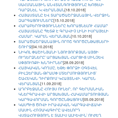
ՍԱՀՄԱՆԱՅԻՆ ԱՆՎՏԱՆԳՈՒԹՅՈՒՆԸ ԽՈՑԵԼԻ
ԴԱՐՁՆԵԼ. Կ.ՎԵՐԱՆՅԱՆ
[18.10.2018]
ՀԱՅԱՍՏԱՆԸ ԵՎ ՏԱՐԱԾԱՇՐՋԱՆԱՅԻՆ ՎԵՐՋԻՆ
ԶԱՐԳԱՑՈՒՄՆԵՐԸ
[15.10.2018]
ՀԱՐԱԲԵՐՈՒԹՅՈՒՆՆԵՐԸ ԽՈՐԱՑՆԵԼՈՒ ՀԱՄԱՐ
ՀԱՅԱՍՏԱՆԸ ՊԵՏՔ Է ԳՐԱՎԻՉ ԼԻՆԻ ԻՍՐԱՅԵԼԻ
ՀԱՄԱՐ. ԿԱՐԵՆ ՎԵՐԱՆՅԱՆ
[10.10.2018]
ՏԱՐԱԾԱՇՐՋԱՆԱՅԻՆ ՈՐՈՇ ԳՈՐԾԸՆԹԱՑՆԵՐԻ
ՇՈՒՐՋ
[04.10.2018]
ՆԻԿՈԼ ՓԱՇԻՆՅԱՆԻ ՆՅՈՒՅՈՐՔՅԱՆ ԱՅՑԻ
ՈՒՂԵՐՁՆԵՐԸ՝ ԱՐՑԱԽՅԱՆ ՀԱՐՑԻՑ ՄԻՆՉԵՎ
ՍՓՅՈՒՌՔԻ ԽՆԴԻՐՆԵՐ
[28.09.2018]
ՀԱՅԿԱԿԱՆ ԿՈՂՄԸ, ԵԹԵ ՓՈՐՁԻ ՕԳՏՎԵԼ
ԲԻԼԶԵՐՅԱՆ-ԹՐԱՄՓ ՄՏԵՐՄՈՒԹՅՈՒՆԻՑ՝
ՇԱՀԵԿԱՆ ԴԻՐՔՈՒՄ ԿՀԱՅՏՆՎԻ. ԿԱՐԵՆ
ՎԵՐԱՆՅԱՆ
[11.09.2018]
ԱԴՐԲԵՋԱՆԸ ՀՈՒՅՍ ՈՒՆԵՐ, ՈՐ ԳԵՐՄԱՆԻԱՆ
ԿՆԵՐԳՐԱՎՎԻ ԱՐՑԱԽՅԱՆ ՀԱԿԱՄԱՐՏՈՒԹՅԱՆ
ԿԱՐԳԱՎՈՐՄԱՆ ԳՈՐԾԸՆԹԱՑՈՒՄ
[05.09.2018]
ԿԱՍՊԻՑ ԾՈՎԻ ԻՐԱՎԱԿԱՆ ԿԱՐԳԱՎԻՃԱԿԻ
ՄԱՍԻՆ ՀՌՉԱԿԱԳԻՐԸ ԱՎԵԼՈՐԴ
ՎՍՏԱՀՈՒԹՅՈՒՆ Է ՏԱԼԻՍ ԱԼԻԵՎԻՆ՝ ՈՒԺԵՂ