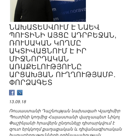
ՆԱԽԱՏԵՍՎՈՒՄ Է ՆԱԵՎ
ՊՈՒՏԻՆԻ ԱՅՑԸ ԱԴՐԲԵՋԱՆ,
ՌՈՒՍԱԿԱՆ ԿՈՂՄԸ
ԱԿՏԻՎԱՑՆՈՒՄ Է ԻՐ
ՄԻՋՆՈՐԴԱԿԱՆ
ԱՌԱՔԵԼՈՒԹՅՈՒՆԸ
ԱՐՑԱԽՅԱՆ ՈՒՂՂՈՒԹՅԱՄԲ.
ՓՈՐՁԱԳԵՏ
13.09.18
Ռուսաստանի Դաշնության նախագահ Վլադիմիր
Պուտինի կողմից Հայաստանի վարչապետ Նիկոլ
Փաշինյանի հրավերն ընդունելը դիտարկվում է
զուտ երկկողմ քաղաքական և դիվանագիտական
հարաբերությունների օրինաչափության