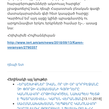
հարաբերությունների ակտուալ հարցեր`
չբացառելով նաև դեպի Հայաստան բնական գազի
մատակարարման գնի հետ կապված հարցը:
Կարծում եմ՝ այդ այցը կլինի պրագմատիկ ու
արդյունավետ երկու երկրների համար էլ»,- ասաց
նա:
Հռիփսիմե Հովհաննիսյան
http://www.tert.am/am/news/2018/09/13/Karen-
veranyan/2790357
դեպի ետ
Հեղինակի այլ նյութեր
«ԵՐԱՇԽԻՔՆԵՐ ՉԿԱՆ, ՈՐ ՄԻ ՕՐ ԱԴՐԲԵՋԱՆԸ
ՉԻ ՓՈՐՁԻ ՀԱՅԱՍՏԱՆԻ ԳՅՈՒՂԵՐԸ
ԿԱՆՈՆԱՎՈՐ ՀՐԹԻՌԱԿՈԾԵԼ. ՆԱԽԱՊԵՍ ՊԵՏՔ
Է ՊԱՏՐԱՍՏՎԵԼ». ԿԱՐԵՆ ՎԵՐԱՆՅԱՆ
[13.11.2018]
ՍԱՀՄԱՆԱԽԱԽՏՄԱՆ ԴԵՊՔԵՐԸ ԿԱՆՈՆԱՎՈՐ
ԴԱՐՁՆԵԼՈՎ՝ ԹՈՒՐՔԻԱՆ ՆՊԱՏԱԿ ՈՒՆԻ ՀՀ