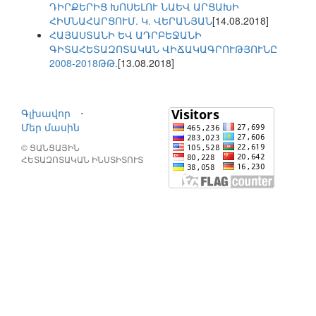
ԴԻՐՔԵՐԻՑ ԽՈՍԵԼՈՒ ՆԱԵՎ ԱՐՑԱԽԻ
ՀԻՄՆԱՀԱՐՑՈՒՄ. Կ. ՎԵՐԱՆՅԱՆ
[14.08.2018]
ՀԱՅԱՍՏԱՆԻ ԵՎ ԱԴՐԲԵՋԱՆԻ
ԳԻՏԱՀԵՏԱԶՈՏԱԿԱՆ ՎԻՃԱԿԱԳՐՈՒԹՅՈՒՆԸ
2008-2018ԹԹ.
[13.08.2018]
Գլխավոր
⋅
Մեր մասին
© ՑԱՆՑԱՅԻՆ
ՀԵՏԱԶՈՏԱԿԱՆ ԻՆՍՏԻՏՈՒՏ