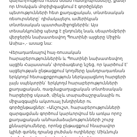
կարևորություն ունեն նման հանդիպումները, քանի
որ Մոսկվան մոբիլիզացնում է գործընկեր
պետությունների հետ քաղաքական, տնտեսական
ռեսուրսները` դիմակայելու ամերիկյան
տնտեսական պատժամիջոցներին: Այս
տեսանկյունից պետք է ընդունել նաև սեպտեմբերի
վերջերին նախատեսվող Պուտինի այցերը Միջին
Ասիա»,- ասաց նա:
Վերադառնալով հայ-ռուսական
հարաբերություններին և Պուտինի նախատեսվող
այցին Հայաստան՝ փորձագետը նշեց, որ կարծում է՝
այցելության ընթացքում կողմերը կանդրադառնան
երկկողմ հետաքրքրություն ներկայացնող հարցերի
լայն սպեկտրին` երկկողմ հարաբերությունների
քաղաքական, ռազմաքաղաքական տնտեսական
հարցերից սկսած, մինչև տարածաշրջանային ու
միջազգային ակտուալ խնդիրներ ու
գործընթացներ: «Անշուշտ, հարաբերությունների
զարգացման գործում կարևորվում են առկա որոշ
քաղաքական անհամաձայնությունների շուրջ
քննարկումները, որոնց ընթացքում հնարավոր
կլինի գտնել դրանց լուծման ուղիները: Միևնույն