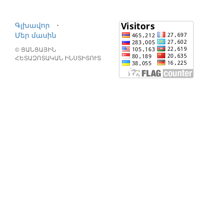
Գլխավոր
⋅
Մեր մասին
© ՑԱՆՑԱՅԻՆ
ՀԵՏԱԶՈՏԱԿԱՆ ԻՆՍՏԻՏՈՒՏ