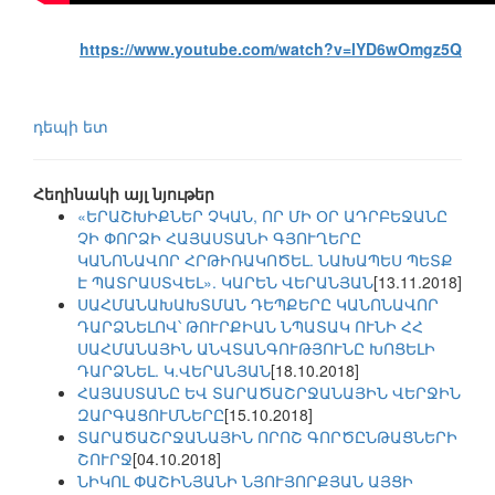
https://www.youtube.com/watch?v=lYD6wOmgz5Q
դեպի ետ
Հեղինակի այլ նյութեր
«ԵՐԱՇԽԻՔՆԵՐ ՉԿԱՆ, ՈՐ ՄԻ ՕՐ ԱԴՐԲԵՋԱՆԸ
ՉԻ ՓՈՐՁԻ ՀԱՅԱՍՏԱՆԻ ԳՅՈՒՂԵՐԸ
ԿԱՆՈՆԱՎՈՐ ՀՐԹԻՌԱԿՈԾԵԼ. ՆԱԽԱՊԵՍ ՊԵՏՔ
Է ՊԱՏՐԱՍՏՎԵԼ». ԿԱՐԵՆ ՎԵՐԱՆՅԱՆ
[13.11.2018]
ՍԱՀՄԱՆԱԽԱԽՏՄԱՆ ԴԵՊՔԵՐԸ ԿԱՆՈՆԱՎՈՐ
ԴԱՐՁՆԵԼՈՎ՝ ԹՈՒՐՔԻԱՆ ՆՊԱՏԱԿ ՈՒՆԻ ՀՀ
ՍԱՀՄԱՆԱՅԻՆ ԱՆՎՏԱՆԳՈՒԹՅՈՒՆԸ ԽՈՑԵԼԻ
ԴԱՐՁՆԵԼ. Կ.ՎԵՐԱՆՅԱՆ
[18.10.2018]
ՀԱՅԱՍՏԱՆԸ ԵՎ ՏԱՐԱԾԱՇՐՋԱՆԱՅԻՆ ՎԵՐՋԻՆ
ԶԱՐԳԱՑՈՒՄՆԵՐԸ
[15.10.2018]
ՏԱՐԱԾԱՇՐՋԱՆԱՅԻՆ ՈՐՈՇ ԳՈՐԾԸՆԹԱՑՆԵՐԻ
ՇՈՒՐՋ
[04.10.2018]
ՆԻԿՈԼ ՓԱՇԻՆՅԱՆԻ ՆՅՈՒՅՈՐՔՅԱՆ ԱՅՑԻ