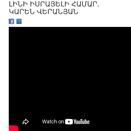
ԼԻՆԻ ԻՍՐԱՅԵԼԻ ՀԱՄԱՐ.
ԿԱՐԵՆ ՎԵՐԱՆՅԱՆ