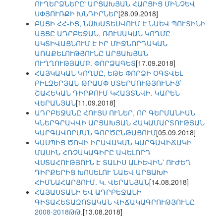
ՈՒՂԵՐՁՆԵՐԸ՝ ԱՐՑԱԽՅԱՆ ՀԱՐՑԻՑ ՄԻՆՉԵՎ
ՍՓՅՈՒՌՔԻ ԽՆԴԻՐՆԵՐ
[28.09.2018]
ԲԱՑԻ ՀՀ-ԻՑ, ՆԱԽԱՏԵՍՎՈՒՄ Է ՆԱԵՎ ՊՈՒՏԻՆԻ
ԱՅՑԸ ԱԴՐԲԵՋԱՆ, ՌՈՒՍԱԿԱՆ ԿՈՂՄԸ
ԱԿՏԻՎԱՑՆՈՒՄ Է ԻՐ ՄԻՋՆՈՐԴԱԿԱՆ
ԱՌԱՔԵԼՈՒԹՅՈՒՆԸ ԱՐՑԱԽՅԱՆ
ՈՒՂՂՈՒԹՅԱՄԲ. ՓՈՐՁԱԳԵՏ
[17.09.2018]
ՀԱՅԿԱԿԱՆ ԿՈՂՄԸ, ԵԹԵ ՓՈՐՁԻ ՕԳՏՎԵԼ
ԲԻԼԶԵՐՅԱՆ-ԹՐԱՄՓ ՄՏԵՐՄՈՒԹՅՈՒՆԻՑ՝
ՇԱՀԵԿԱՆ ԴԻՐՔՈՒՄ ԿՀԱՅՏՆՎԻ. ԿԱՐԵՆ
ՎԵՐԱՆՅԱՆ
[11.09.2018]
ԱԴՐԲԵՋԱՆԸ ՀՈՒՅՍ ՈՒՆԵՐ, ՈՐ ԳԵՐՄԱՆԻԱՆ
ԿՆԵՐԳՐԱՎՎԻ ԱՐՑԱԽՅԱՆ ՀԱԿԱՄԱՐՏՈՒԹՅԱՆ
ԿԱՐԳԱՎՈՐՄԱՆ ԳՈՐԾԸՆԹԱՑՈՒՄ
[05.09.2018]
ԿԱՍՊԻՑ ԾՈՎԻ ԻՐԱՎԱԿԱՆ ԿԱՐԳԱՎԻՃԱԿԻ
ՄԱՍԻՆ ՀՌՉԱԿԱԳԻՐԸ ԱՎԵԼՈՐԴ
ՎՍՏԱՀՈՒԹՅՈՒՆ Է ՏԱԼԻՍ ԱԼԻԵՎԻՆ՝ ՈՒԺԵՂ
ԴԻՐՔԵՐԻՑ ԽՈՍԵԼՈՒ ՆԱԵՎ ԱՐՑԱԽԻ
ՀԻՄՆԱՀԱՐՑՈՒՄ. Կ. ՎԵՐԱՆՅԱՆ
[14.08.2018]
ՀԱՅԱՍՏԱՆԻ ԵՎ ԱԴՐԲԵՋԱՆԻ
ԳԻՏԱՀԵՏԱԶՈՏԱԿԱՆ ՎԻՃԱԿԱԳՐՈՒԹՅՈՒՆԸ
2008-2018ԹԹ.
[13.08.2018]