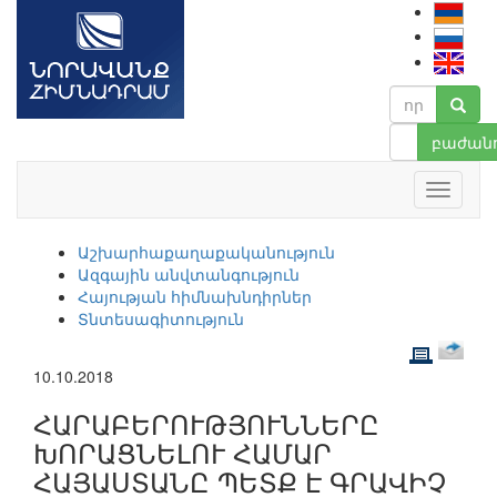
բաժանո
Աշխարհաքաղաքականություն
Ազգային անվտանգություն
Հայության հիմնախնդիրներ
Տնտեսագիտություն
10.10.2018
ՀԱՐԱԲԵՐՈՒԹՅՈՒՆՆԵՐԸ
ԽՈՐԱՑՆԵԼՈՒ ՀԱՄԱՐ
ՀԱՅԱՍՏԱՆԸ ՊԵՏՔ Է ԳՐԱՎԻՉ