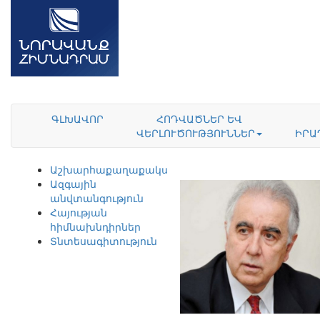
ԳԼԽԱՎՈՐ
ՀՈԴՎԱԾՆԵՐ ԵՎ
ՎԵՐԼՈՒԾՈՒԹՅՈՒՆՆԵՐ
ԻՐԱ
Աշխարհաքաղաքականություն
Ազգային
անվտանգություն
Հայության
հիմնախնդիրներ
Տնտեսագիտություն