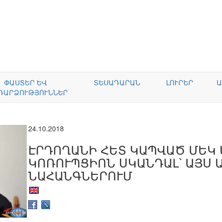
ՓԱՍՏԵՐ ԵՎ
ՏԵՍԱԴԱՐԱՆ
ԼՈՒՐԵՐ
Ա
ԴԱՐՁՈՒԹՅՈՒՆՆԵՐ
24.10.2018
ԷՐԴՈՂԱՆԻ ՀԵՏ ԿԱՊՎԱԾ ՄԵԿ 
ԿՈՌՈՒՊՑԻՈՆ ՍԿԱՆԴԱԼ՝ ԱՅՍ 
ՆԱՀԱՆԳՆԵՐՈՒՄ