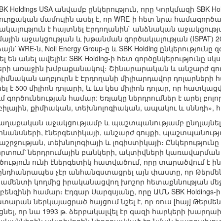
K Holdings USA անվամբ ընկերություն, որը Կորկմազի SBK Hold
ուրքական մամուլին ասել է, որ WRE-ի հետ նրա համագործակ
հակալություն է հայտնել Էրդողանին` անձնական աջակցութ
յին աջակցության և խթանման գործակալության (ISPAT) 20
՝ WRE-ն, Noil Energy Group-ը և SBK Holding ընկերությունը
ն անել ավելին: SBK Holding-ի հետ գործընկերությունը սկսվել
մների առաջին խմբաքանակով։ Շինարարական և անշարժ գո
իմնական աղբյուրն է Էրդողանի միլիարդավոր դոլարների
լ է 500 միլիոն դոլարի, և ևս կես միլիոն դոլար, որ հատկա
 գործունեության համար: Եռյակը ներդրումներ է արել բոլոր
լային, քիմիական, տեխնոլոգիական, ապակու և սննդի», հա
ի քաղաքական աջակցությամբ և պաշտպանությամբ ընդլայնել 
 ֆինանսների, էներգետիկայի, անշարժ գույքի, պաշտպանութ
աշրջության, տեխնոլոգիայի և լոգիստիկայի։ Ընկերությունը
որտում՝ ներդրումային բանկերի, ակտիվների կառավարման 
ւթյուն ունի էներգետիկ հատվածում, որը տարածվում է ին
 ընդհանրապես չէր անհանգստացրել այն փաստը, որ Թերմե
մենտի կողմից իրականացվող խոշոր հետաքննության մեջ
բենզինի համար։ Էդգար Սարգսյանը, որը ԱՄՆ SBK Holdin
ին դատարան ներկայացրած հայցում նշել է, որ ռուս [հայ] Թե
եցնել, որ նա 1993 թ. ձերբակալվել էր գազի հարկերի խարդ