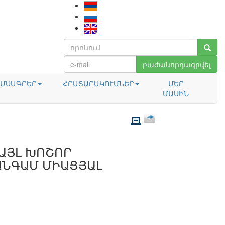
բաժանորդագրվել
ՄՍԱԳՐԵՐ
ՀՐԱՏԱՐԱԿՈՒՄՆԵՐ
ՄԵՐ
ՄԱՍԻՆ
ԱՅԼ ԽՈՇՈՐ
ԱՆԳԱՄ ՄԻԱՑՅԱԼ