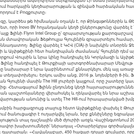
-ականներին ակտիվորեն ներգրավված էր նման խարդախութ
ում հարկային կեղծարարության և զինված հարձակման համ
րդում է Բոզքուրտը։
զը, կարծես թե հիմնական օղակն է, որ Քինգսթոններին և Թ
ետ, որի Inovo BV հոլանդական կեղծ ընկերությունը վարձե
ք Ֆլինի Flynn Intel Group-ը՝ զրպարտչության քարոզարշավ
 մտավորական Ֆեթհուլլա Գյուլենին զրպարտելու համար, 
ադատող։ Ֆլինը վարձել է ԿՀՎ (CIA)-ի նախկին տնօրեն Ջեյմ
ի և Ալփթեքինի հետ հանդիպման ժամանակ՝ Գյուլենի դեմ 
Յորքում Վուլսին և նրա կինը հանդիպել են Կորկմազի և Ալփ
ն Ֆլինը հանդիպել է Թուրքիայի արտգործնախարար Մեվլութ 
րը նախարար է նրա կաբինետում՝ քննարկելու մեկ այլ առա
 տեղափոխելու։ Երկու ամիս անց, 2016 թ. նոյեմբերի 8-ին
ուլենի մասին The Hill լուրերի կայքում, որը շատերը կասկած
ից։ Հետագայում Ֆլինն ընդունեց կեղծ հայտարարություններ
ան պաշտոնյաները վերահսկել և ղեկավարել են նրա աշխատ
արության անունից և ստել The Hill-ում հրապարակված խմ
րի խմբին հարցազրույց տալուց հետո Ալփթեքինը փախել է Թ
ում ծանուցագիր է ուղարկվել նրան, երբ քննիչները եզրակաց
ություն տալ դաշնային մեծ ժյուրիի առջև Վաշինգտոնում 20
ավոր խախտումների՝ ներառյալ «Օտարերկրյա գործակալնե
լ դատարան։ «Հավանաբար, 450 հազար դոլար գումարը, որ