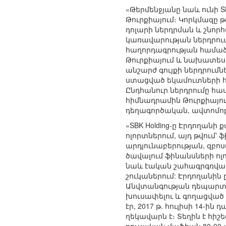
«Թերմենջյանը նաև ունի SB
Թուրքիայում։ Կորկմազը թ
դոլարի ներդրման և շնոր
կառավարության ներդրումա
հաղորդագրության համաձայն
Թուրքիայում և նախատեսել ե
անշարժ գույքի ներդրու
ստացված եկամուտների հ
Ընդհանուր ներդրումը հասե
հիմնադրամին Թուրքիայում
դեղագործական, ավտոմոբի
«SBK Holding-ը Էրդողան
ոլորտներում, այդ թվում՝
արդյունաբերության, զբոս
ծավալում ֆինանսների ոլ
նաև էական շահագրգռվածո
շուկաներում: Էրդողանին
Անվտանգության դեպարտա
խուսափելու և գողացված 
էր, 2017 թ. հուլիսի 14-
ղեկավարն է։ Տեղին է հիշ