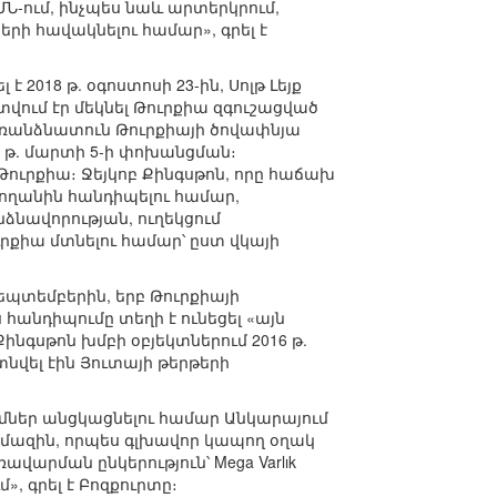
Ն-ում, ինչպես նաև արտերկրում,
րի հավակնելու համար», գրել է
 2018 թ. օգոստոսի 23-ին, Սոլթ Լեյք
ում էր մեկնել Թուրքիա զգուշացված
ղ առանձնատուն Թուրքիայի ծովափնյա
4 թ. մարտի 5-ի փոխանցման։
ուրքիա։ Ջեյկոբ Քինգսթոն, որը հաճախ
դողանին հանդիպելու համար,
ձնավորության, ուղեկցում
րքիա մտնելու համար՝ ըստ վկայի
սեպտեմբերին, երբ Թուրքիայի
հանդիպումը տեղի է ունեցել «այն
Քինգսթոն խմբի օբյեկտներում 2016 թ.
նվել էին Յուտայի թերթերի
ւմներ անցկացնելու համար Անկարայում
րկմազին, որպես գլխավոր կապող օղակ
վարման ընկերություն՝ Mega Varlık
», գրել է Բոզքուրտը։