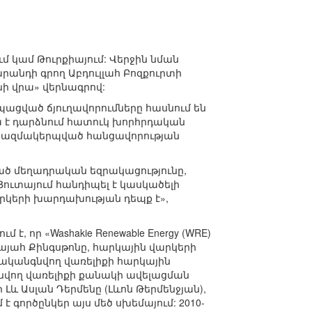
մ կամ Թուրքիայում: Վերջին նման
րանդի գրող Աբդուլլահ Բոզքուրտի
նի վրա» վերնագրով:
պացված ճյուղավորումները հասնում են
ա է դարձնում հատուկ խորհրդական
ն կազմակերպված հանցավորության
քված մեղադրական եզրակացությունը,
Յուտայում հանդիպել է կասկածելի
հարկերի խարդախության դեպք է»,
 որ «Washakie Renewable Energy (WRE)
այահ Քինգսթոնը, հարկային վարկերի
երականգնվող վառելիքի հարկային
նվող վառելիքի քանակի ավելացման
Լև Ասլան Դերմենը (Լևոն Թերմենջյան),
 գործընկեր այս մեծ սխեմայում: 2010-