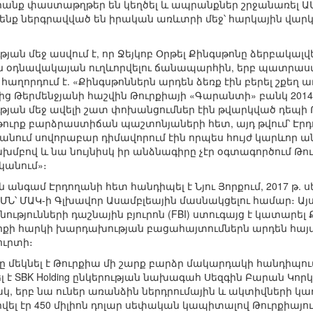
նրանք փաստաթղթեր են կեղծել և ապրանքներ շրջանառել ԱՄ
րենք ներգրավված են իրական առևտրի մեջ՝ հարկային վարկե
 մեջ ասվում է, որ Ջեյկոբ Օրթել Քինգսթոնը ձերբակալվել է
ն օդնավակայան ուղևորվելու ճանապարհին, երբ պատրաստվ
ը հաղորդում է. «Քինգսթոններն արդեն ձեռք էին բերել շքե
ից Թերմենջյանի հաշվին Թուրքիայի «Գարանտի» բանկ 201
ան մեջ ավելի շատ փոխանցումներ էին թվարկված դեպի Թ
թուրք բարձրաստիճան պաշտոնյաների հետ, այդ թվում՝ Էր
ում սովորաբար դիմավորում էին որպես հույժ կարևոր ան
բով և նա նույնիսկ իր անձնագիրը չէր օգտագործում Թու
կանում»։
 անգամ Էրդողանի հետ հանդիպել է Նյու Յորքում, 2017 թ. 
Ն՝ ՄԱԿ-ի Գլխավոր Ասամբլեային մասնակցելու համար։ Այս 
ությունների դաշնային բյուրոն (FBI) ստուգայց է կատարել 
իքի հարկի խարդախության բացահայտումներն արդեն հայտ
ուրտի։
ոբը մեկնել է Թուրքիա մի շարք բարձր մակարդակի հանդիպո
ել է SBK Holding ընկերության նախագահ Սեզգին Բարան Կո
կ, երբ նա ուներ առանձին ներդրումային և ակտիվների կառա
ադրվել էր 450 միլիոն դոլար սեփական կապիտալով Թուրքիայում