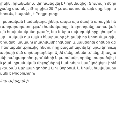
 Ֆլինին, իրականում փոխանցվել է Կորկմազից։ Յուտայի մ
յանը փախել է Թուրքիա 2017 թ. օգոստոսին, այն օրը, երբ խ
րում», հայտնել է Բոզքուրտը։
խ դատական համակարգ լիներ, ապա այս մասին առաջին հ
ն արդարադատության համակարգը, և Էրդողանը ստիպված
նայն հավանականությամբ, նա և նրա ավազակները կհայտն
ր։ Սակայն դա այլևս հնարավոր չէ, քանի որ կոռումպացվ
ացրել անկախ լրատվամիջոցները և կասեցրել օրենքի գերա
հետաքննությունից հետո, որը բացահայտել էր նրա կոռուպ
րաբիայի մեծ գործարարներ։ Այժմ մենք տեսնում ենք Միա
ղանի հանցագործությունների նկատմամբ, որոնք տարածվել 
 լծակ դրամական միջոցներով կանխելու կամ կոծկելու իրե
 Հաքան Աթիլլայի գործով Նյու Յորքում, և նրան, հավանա
կել է Բոզքուրտը։
աննա Ավագյանի