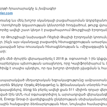
թերթի հրատարակիչ և խմբագիր
rier.com
 առանց ևս մեկ խոշոր սկանդալի բացահայտման Ադրբեջանու
 Ստոկհոլմի Ազատության կենտրոնի հոդվածում, թուրք վտա
ործը ավելի շատ կեղտ է բացահայտում Թուրքիայի Էրդողա
ծ, որ Թուրքիայի նախագահ Ռեջեփ Թայիփ Էրդողանի կոռում
ր, ինչն այս սկանդալը բացառիկ հետաքրքրության առարկ
ր, կապված նրա ռուսական հետաքննության և «միջազգայի
րտի:
ն մեծ ժյուրին վերադարձրել է 2018 թ. օգոստոսի 1-ին կն
արերկրյա պետության առաջնորդ, որը Կալիֆորնիայում և 
հիմք է տալիս պնդելու, որ դա խոշոր փողերի լվացման և 
հրապարակված մեղադրական եզրակացությունը ամբաստանում է,
նօրեն Ջեյկոբ Օրթել Քինգսթոնը և ֆինանսական տնօրեն Իս
յացնելով, ձեռք են բերել ավելի քան 511 միլիոն դոլար վ
ված էին ԱՄՆ-ում օգտագործվող և արտադրված վերականգ
L Energy Group-ի վառելիքային ընկերության սեփականատեր 
յին հանցավոր ձեռնարկության հետ, նույնպես համարվում է