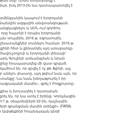
յան մեջ։ Նրան մեղադրանք է
ար, իսկ 2013-ին նա դատապարտվել է
երմենջյանին կապում է Էրդողանի
լ է նախկին ազգային անվտանգության
 անցկացնելու և ԱՄՆ-ում գործող
որը հայտնի է որպես Էրդողանի
ս Վուլսիին, 2016 թ. օգոստոսին,
աշխատանքներ տանելու համար։ 2016 թ.
թեքինի հետ և քննարկել այդ առաջարկը։
Չավուշօղլուի և Էրդողանի փեսայի՝
ջարկ Գյուլենի առևանգման և նրան
, Ֆլինը հրապարակեց մի վատ գրված,
ում են, որ գրվել է ոչ թե Ֆլինի, այլ
 անելու փաստը, այդ թվում նաև այն, որ
անքը: Նա նաև խեղաթյուրել է իր
բագրականի մասին», գրել է Բոզքուրտը։
ուրքիա և խուսափել է դատարան
րել են, որ նա ստել է իրենց։ Կորկմազին
17 թ. սեպտեմբերի 22-ին, դաշնային
րի գրանցման մասին օրենքի» (FARA)
ը Ալփթեքինի հոլանդական կեղծ