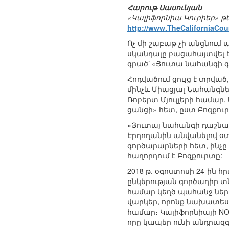
Հարութ Սասունյան
«Կալիֆորնիա Կուրիեր» 
http://www.TheCaliforniaCou
Ոչ մի շաբաթ չի անցնում
սկանդալը բացահայտվել է
գրած՝ «Յուտա նահանգի գ
Հոդվածում ցույց է տրվա
մինչև Միացյալ Նահանգնե
Ռոբերտ Մյուլլերի համա
ցանցի» հետ, ըստ Բոզքու
«Յուտայ նահանգի դաշնայի
Էրդողանին անվանելով օտ
գործարարների հետ, ինչը 
հաղորդում է Բոզքուրտը:
2018 թ. օգոստոսի 24-ին 
ընկերության գործադիր տ
համար կեղծ պահանջ ներկա
վարկեր, որոնք նախատես
համար։ Կալիֆորնիայի NOI
որը կապեր ունի անդրազգա