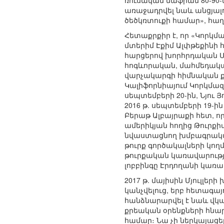
ռուսական մաֆիան 80-90
առաջադրվել նաև անցյալ
ծեծկռտուքի համար», հաղո
Հետաքրքիր է, որ «Կորկմա
մտերիմ Էքիմ Ալփթեքինի հ
հարցերով խորհրդական Մայ
հոգևորական, մահմեդական
վարչակարգի հիմնական քնն
Կալիֆորնիայում Կորկմազ
սեպտեմբերի 20-ին, Նյու 
2016 թ. սեպտեմբերի 19-ի
Բերաթ Ալբայրաքի հետ, ո
ամերիկյան հողից Թուրքիա
նվաստացնող խմբագրական Գյ
թուրք գործակալների կողմ
թուրքական կառավարությ
լոբբինգը Էրդողանի կառավ
2017 թ. մայիսին Մյուլլե
կանչվելուց, երբ հետագայ
հանձնարարվել է նաև վկայ
քրեական օրենքների հնար
համար։ Նա չի ներկայացե