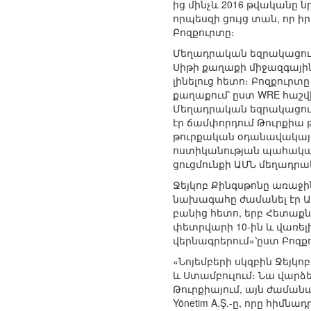
ից մինչև 2016 թվականը 
որպեսզի ցույց տան, որ ի
Բոզքուրտը։
Մեղադրական եզրակացության
Սիթի քաղաքի միջազգայի
լինելուց հետո։ Բոզքուրտ
քաղաքում՝ ըստ WRE հաշվ
Մեղադրական եզրակացությ
էր ճամփորդում Թուրքիա 
թուրքական օդանավակայան
ոստիկանության պահակախմ
ցուցմունքի ԱՄՆ մեղադրա
Ջեյկոբ Քինգսթոնը առաջին
նախագահը ժամանել էր ԱՄ
բանից հետո, երբ Հետաքնն
փետրվարի 10-ին և վառել
վերնագրերում»՝ըստ Բոզք
«Նոյեմբերի սկզբին Ջեյկ
և Ստամբուլում։ Նա վարձ
Թուրքիայում, այն ժամանա
Yönetim A.Ş.-ը, որը հիմն