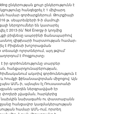
ing ընկերության քույր ընկերությունն է
ցությունը հանգեցրել է 1 միլիարդ
յան համար գործարքներում։ Թուրքիայի
16 թ. սեպտեմբերի 9-ի մամուլի
 զգալի ներդրումներ են կատարել
 է 2013-ին՝ Noil Energy-ի կողմից
ւյքի բիզնեսը ապօրինի ճանապարհով
 հասնող վիթխարի հարստության համար։
ցվել է Բիզնեսի խոշորացման
 տեսակի ոլորտներում, այդ թվում՝
ղորդում է Բոզքուրտը։
է իր գործունեությունը տարբեր
յան, հանքարդյունաբերության,
 հիմնականում ակտիվ գործունեություն է
և հումքի ֆինանսավորման միջոցով: Այն
չպես ԱՄՆ-ի, այնպես էլ Ռուսաստանի
նջյանն արդեն ներգրավված էր
 փողերի լվացման, հարկերից
gs-ի նախկին նախագահն ու փաստաբանն
րմենջյանը հանցավոր կազմակերպության
ախության համար ԱՄՆ-ում, որտեղ