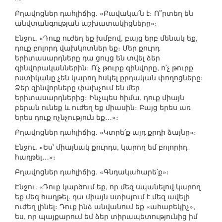
Բղավոցներ դահլիճից. «Բավակա՛ն է։ Ո՞րտեղ են
անվտանգության աշխատակիցները»։
Էնջու. «Դուք ուժեղ եք խմբով, բայց երբ մենակ եք,
դուք բոլորդ վախկոտներ եք։ Մեր քուրդ
երիտասարդները դա ցույց են տվել ձեր
զինվորականներին։ Ո՛չ թուրք զինվորը, ո՛չ թուրք
ոստիկանը չեն կարող հսկել քրդական փողոցները։
Ձեր զինվորները փախչում են մեր
երիտասարդներից։ Ինչպես հիմա, դուք միայն
բերան ունեք և ուժեղ եք միասին։ Բայց երես առ
երես դուք ոչնչություն եք…»։
Բղավոցներ դահլիճից. «Կտրե՛ք այդ քրդի ձայնը»։
Էնջու. «Ես՝ միայնակ քուրդս, կարող եմ բոլորիդ
հաղթել…»։
Բղավոցներ դահլիճից. «Գնդակահարե՛ք»։
Էնջու. «Դուք կարծում եք, որ մեզ սպանելով կարող
եք մեզ հաղթել. դա միայն ստիպում է մեզ ավելի
ուժեղ լինել։ Դուք ինձ անվանում եք «ահաբեկիչ»,
ես, որ պայքարում եմ ձեր տիրապետությունից իմ