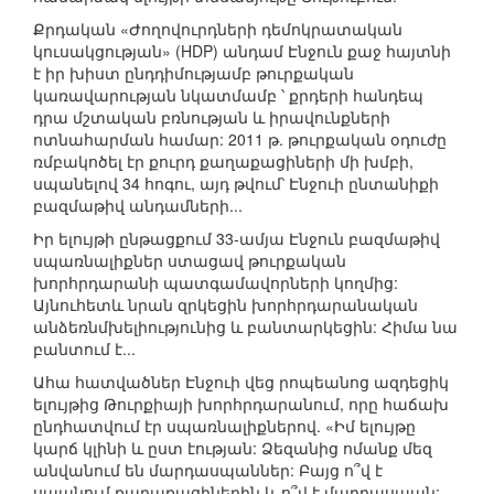
Քրդական «Ժողովուրդների դեմոկրատական
կուսակցության» (HDP) անդամ Էնջուն քաջ հայտնի
է իր խիստ ընդդիմությամբ թուրքական
կառավարության նկատմամբ ՝ քրդերի հանդեպ
դրա մշտական բռնության և իրավունքների
ոտնահարման համար: 2011 թ. թուրքական օդուժը
ռմբակոծել էր քուրդ քաղաքացիների մի խմբի,
սպանելով 34 հոգու, այդ թվում՝ Էնջուի ընտանիքի
բազմաթիվ անդամների...
Իր ելույթի ընթացքում 33-ամյա Էնջուն բազմաթիվ
սպառնալիքներ ստացավ թուրքական
խորհրդարանի պատգամավորների կողմից:
Այնուհետև նրան զրկեցին խորհրդարանական
անձեռնմխելիությունից և բանտարկեցին: Հիմա նա
բանտում է...
Ահա հատվածներ Էնջուի վեց րոպեանոց ազդեցիկ
ելույթից Թուրքիայի խորհրդարանում, որը հաճախ
ընդհատվում էր սպառնալիքներով. «Իմ ելույթը
կարճ կլինի և ըստ էության: Ձեզանից ոմանք մեզ
անվանում են մարդասպաններ: Բայց ո՞վ է
սպանում քաղաքացիներին և ո՞վ է մարդասպան: