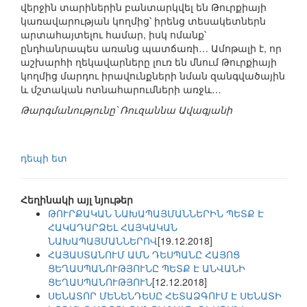
վերջին տարիներին բանտարկվել են Թուրքիայի
կառավարության կողմից՝ իրենց տեսակետներն
արտահայտելու համար, իսկ ոմանք՝
ընդհանրապես առանց պատճառի… Ամոթալի է, որ
աշխարհի ղեկավարները լուռ են մնում Թուրքիայի
կողմից մարդու իրավունքների նման զանգվածային
և մշտական ոտնահարումների առջև…
Թարգմանությունը՝ Ռուզաննա Ավագյանի
դեպի ետ
Հեղինակի այլ նյութեր
ԹՈՒՐՔԱԿԱՆ ՆԱԽԱՊԱՅՄԱՆՆԵՐԻՆ ՊԵՏՔ Է
ՀԱԿԱԴԱՐՁԵԼ ՀԱՅԿԱԿԱՆ
ՆԱԽԱՊԱՅՄԱՆՆԵՐՈՎ
[19.12.2018]
ՀԱՅԱՍՏԱՆՈՒՄ ԱՄՆ ԴԵՍՊԱՆԸ ՀԱՅՈՑ
ՑԵՂԱՍՊԱՆՈՒԹՅՈՒՆԸ ՊԵՏՔ Է ԱՆՎԱՆԻ
ՑԵՂԱՍՊԱՆՈՒԹՅՈՒՆ
[12.12.2018]
ՍԵՆԱՏՈՐ ՄԵՆԵՆԴԵՍԸ ՀԵՏԱՁԳՈՒՄ Է ՍԵՆԱՏԻ