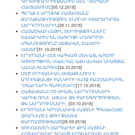
ԿՈՂՄԻՑ ԱԴՐԲԵՋԱՆՈՒՄ ԱՄՆ ԴԵՍՊԱՆԻ
ՀԱՍՏԱՏՈՒՄԸ
[05.12.2018]
ՊԵ՞ՏՔ Է ԱՐԴՅՈՔ ՀԱՅԱՍՏԱՆԸ
ՔԱՂԱՔԱՑԻՈՒԹՅՈՒՆ ՇՆՈՐՀԻ ՕՏԱՐԵՐԿՐՅԱ
ՆԵՐԴՐՈՂՆԵՐԻՆ
[28.11.2018]
ՀԱՄԱՇԽԱՐՀԱՅԻՆ ՏԵՐՈՒԹՅՈՒՆՆԵՐԸ
ՇԱՀԱՐԿՈՒՄ ԵՆ ՍԱՈՒԴՑԻ ԼՐԱԳՐՈՂԻ
ՍՊԱՆՈՒԹՅՈՒՆԸ ՍԵՓԱԿԱՆ ՇԱՀԵՐԻ
ՀԱՄԱՐ
[31.10.2018]
ԷՐԴՈՂԱՆԻ ՀԵՏ ԿԱՊՎԱԾ ՄԵԿ ԱՅԼ ԽՈՇՈՐ
ԿՈՌՈՒՊՑԻՈՆ ՍԿԱՆԴԱԼ՝ ԱՅՍ ԱՆԳԱՄ ՄԻԱՑՅԱԼ
ՆԱՀԱՆԳՆԵՐՈՒՄ
[24.10.2018]
ՄԵԾ ԲՐԻՏԱՆԻԱՆ ՀԵՏԱՔՆՆՈՒՄ Է
ԱԴՐԲԵՋԱՆՑԻ ԲԱՆԿԻՐԻ ԿՆՈՋ ԲԱԶՄԱՄԻԼԻՈՆ
ԴՈԼԱՐՆԵՐԻ ԳՆՈՒՄՆԵՐԸ
[17.10.2018]
ՀԱՅԱՍՏԱՆԸ ՈՉ ՄԻԱՅՆ ՆԵՐԴՐՈՒՄՆԵՐԻ
ԿԱՐԻՔ ՈՒՆԻ, ԱՅԼԵՎ՝ ԹԵ ԲԱՐԵԳՈՐԾՈՒԹՅԱՆ,
ԹԵ ՆԵՐԴՐՈՒՄՆԵՐԻ...
[03.10.2018]
ԷՐԴՈՂԱՆԻ ԿՈՂՄՆԱԿԻՑ ՀԱՅՏՆԻ ՊՈԼՍԱՀԱՅԸ
ԶԲԱՂՎԱԾ Է ԹՈՒՐՔԱՄԵՏ
ՔԱՐՈԶՉՈՒԹՅԱՄԲ
[26.09.2018]
ՄՈՒՀԱՄՄԵԴ ՄԱՐԳԱՐԵԻ ՔԻՉ ՀԱՅՏՆԻ
ՀՐՈՎԱՐՏԱԿԸ՝ ՏՐՎԱԾ ԵՐՈՒՍԱՂԵՄԻ ՀԱՅՈՑ