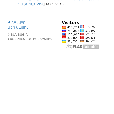
ՊԱՏՐԻԱՐՔԻՆ
[14.09.2018]
Գլխավոր
⋅
Մեր մասին
© ՑԱՆՑԱՅԻՆ
ՀԵՏԱԶՈՏԱԿԱՆ ԻՆՍՏԻՏՈՒՏ