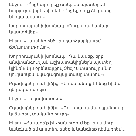
Էնջու. «Ի՞նչ կարող եք անել: Ես այստեղ եմ
հարյուրավորների դեմ: Ի՞նչ եք դուք ձեզանից
ներկայացնում»:
Խորհրդարանի խոսնակ. «Դուք սրա համար
կպատժվեք»։
Էնջու. «Սպանեք ինձ։ Ես դարձյալ կասեմ
ճշմարտությունը»։
Խորհրդարանի խոսնակ. «Դա կասեք, երբ
անվտանգության աշխատակիցներն այստեղ
կլինեն։ Այս օրենսգրքով Ձեզ 10 տարով բանտ
կուղարկեմ, նվազագույնը տասը տարով»։
Բղավոցներ դահլիճից. «Նրան պետք է հենց հիմա
գնդակահարել»։
Էնջու. «Ես կավարտեմ»։
Բղավոցներ դահլիճից. «Դու սրա համար կյանքովդ
կվճարես, տականք քուրդ»։
Էնջու. «Հաչացե՛ք ինչքան ուզում եք։ Ես ամուր
կանգնած եմ այստեղ, եկեք և կանգնեք դեմառդեմ…
»։