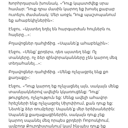
Խորհրդարան խոսնակ. «Դուք կպատժվեք սրա
համար: Դուք դրա մասին կարող եք խոսել քաբաբ
ուտելու ժամանակ: Մեր առջև Դուք պաշտպանում
եք ահաբեկիչներին»:
Էնջու. «Այստեղ եղել են հարգարժան հույներն ու
հայերը...»:
Բղավոցներ դահլիճից. «Սպանե՛ք ահաբեկչին»:
Էնջու. «Մենք՝ քրդերս, դեռ այստեղ ենք: Ոչ
տանկերը, ոչ ձեր զինվորականները չեն կարող մեզ
տեղահանել...»:
Բղավոցներ դահլիճից. «Մենք ոչնչացրել ենք քո
քաղաքը»:
Էնջու. «Դուք կարող եք ոչնչացնել այն, սակայն մենք
տասնյակներով ավելին կկառուցենք: Դուք՝
թուրքերդ, ոչնչություն եք: Մենք ավելի ահավոր
հրեշների ենք ոչնչացրել Սիլոփիում, քան դուք եք:
Նետե՛ք ձեր ռումբերը: Սպանե՛ք մեր երեխաներին:
Սպանե՛ք քաղաքացիներին, սակայն դուք չեք
կարող սպանել մեզ որպես քրդերի Ռոբոսկիում,
ամբողջ Քուրդիստանում կամ ինչպես դուք եք