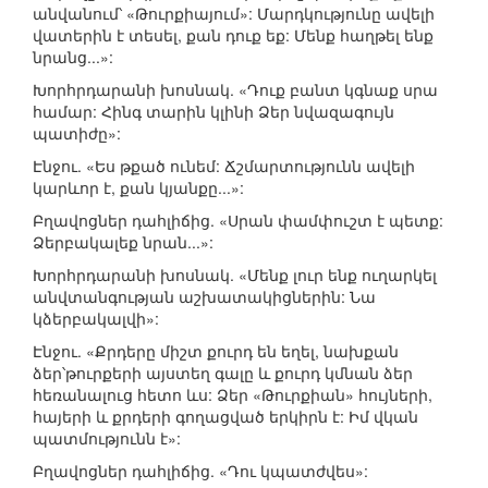
անվանում՝ «Թուրքիայում»: Մարդկությունը ավելի
վատերին է տեսել, քան դուք եք: Մենք հաղթել ենք
նրանց...»:
Խորհրդարանի խոսնակ. «Դուք բանտ կգնաք սրա
համար: Հինգ տարին կլինի Ձեր նվազագույն
պատիժը»:
Էնջու. «Ես թքած ունեմ: Ճշմարտությունն ավելի
կարևոր է, քան կյանքը...»:
Բղավոցներ դահլիճից. «Սրան փամփուշտ է պետք:
Ձերբակալեք նրան...»:
Խորհրդարանի խոսնակ. «Մենք լուր ենք ուղարկել
անվտանգության աշխատակիցներին: Նա
կձերբակալվի»:
Էնջու. «Քրդերը միշտ քուրդ են եղել, նախքան
ձեր՝թուրքերի այստեղ գալը և քուրդ կմնան ձեր
հեռանալուց հետո ևս: Ձեր «Թուրքիան» հույների,
հայերի և քրդերի գողացված երկիրն է: Իմ վկան
պատմությունն է»:
Բղավոցներ դահլիճից. «Դու կպատժվես»: