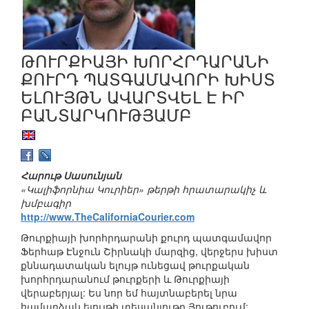
ԹՈՒՐՔԻԱՅԻ ԽՈՐՀՐԴԱՐԱՆԻ
ՔՈՒՐԴ ՊԱՏԳԱՄԱՎՈՐԻ ԽԻՍՏ
ԵԼՈՒՅԹՆ ԱՎԱՐՏՎԵԼ Է ԻՐ
ԲԱՆՏԱՐԿՈՒԹՅԱՄԲ
Հարութ Սասունյան
«Կալիֆորնիա Կուրիեր» թերթի հրատարակիչ և
խմբագիր
http://www.TheCaliforniaCourier.com
Թուրքիայի խորհրդարանի քուրդ պատգամավոր
Ֆերհաթ Էնջուն Շիրնակի մարզից, վերջերս խիստ
քննադատական ելույթ ունեցավ թուրքական
խորհրդարանում թուրքերի և Թուրքիայի
վերաբերյալ: Ես նոր եմ հայտնաբերել նրա
համարձակ ելույթի տեսանյութը Յութուբում: