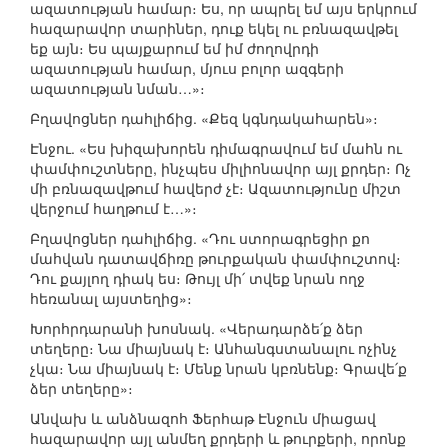
ազատության համար։ Ես, որ ապրել եմ այս երկրում
հազարավոր տարիներ, դուք եկել ու բռնազավթել
եք այն։ Ես պայքարում եմ իմ ժողովրդի
ազատության համար, մյուս բոլոր ազգերի
ազատության նման…»։
Բղավոցներ դահլիճից. «Քեզ կգնդակահարեն»։
Էնջու. «Ես խիզախորեն դիմագրավում եմ մահն ու
փամփուշտները, ինչպես միլիոնավոր այլ քրդեր։ Ոչ
մի բռնազավթում հավերժ չէ։ Ազատությունը միշտ
վերջում հաղթում է…»։
Բղավոցներ դահլիճից. «Դու ստորագրեցիր քո
մահվան դատավճիռը թուրքական փամփուշտով։
Դու քայլող դիակ ես։ Թույլ մի՛ տվեք նրան ողջ
հեռանալ այստեղից»։
Խորհրդարանի խոսնակ. «Վերադարձե՛ք ձեր
տեղերը։ Նա միայնակ է։ Անհանգստանալու ոչինչ
չկա։ Նա միայնակ է։ Մենք նրան կբռնենք։ Գրավե՛ք
ձեր տեղերը»։
Անվախ և անձնազոհ Ֆերհաթ Էնջուն միացավ
հազարավոր այլ անմեղ քրդերի և թուրքերի, որոնք