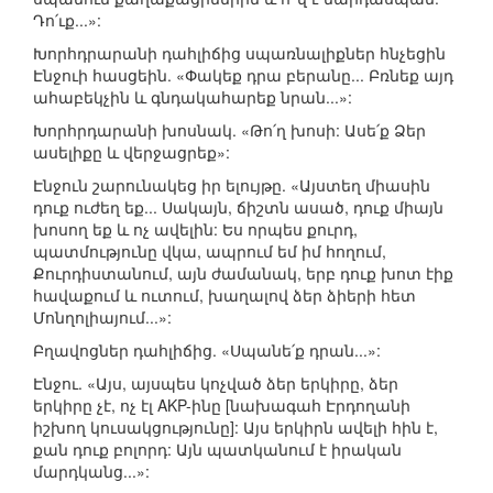
Դո՛ւք...»:
Խորհդրարանի դահլիճից սպառնալիքներ հնչեցին
Էնջուի հասցեին. «Փակեք դրա բերանը... Բռնեք այդ
ահաբեկչին և գնդակահարեք նրան...»:
Խորհրդարանի խոսնակ. «Թո՛ղ խոսի: Ասե՛ք Ձեր
ասելիքը և վերջացրեք»:
Էնջուն շարունակեց իր ելույթը. «Այստեղ միասին
դուք ուժեղ եք... Սակայն, ճիշտն ասած, դուք միայն
խոսող եք և ոչ ավելին: Ես որպես քուրդ,
պատմությունը վկա, ապրում եմ իմ հողում,
Քուրդիստանում, այն ժամանակ, երբ դուք խոտ էիք
հավաքում և ուտում, խաղալով ձեր ձիերի հետ
Մոնղոլիայում...»:
Բղավոցներ դահլիճից. «Սպանե՛ք դրան...»:
Էնջու. «Այս, այսպես կոչված ձեր երկիրը, ձեր
երկիրը չէ, ոչ էլ AKP-ինը [նախագահ Էրդողանի
իշխող կուսակցությունը]: Այս երկիրն ավելի հին է,
քան դուք բոլորդ: Այն պատկանում է իրական
մարդկանց...»: