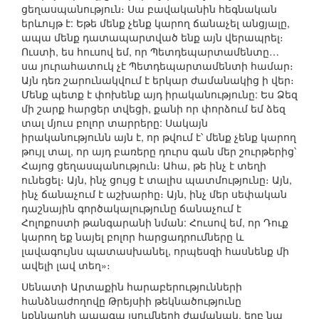
ցեղասպանություն։ Սա բավականին հեգնական
երևույթ է: Եթե մենք չենք կարող ճանաչել անցյալը,
ապա մենք դատապարտված ենք այն վերապրել։
Ուստի, ես հուսով եմ, որ Պետդեպարտամենտը…
սա յուրահատուկ չէ Պետդեպարտամենտի համար։
Այն դեռ շարունակվում է երկար ժամանակից ի վեր։
Մենք պետք է փոխենք այդ իրականությունը: Ես Ձեզ
մի շարք հարցեր տվեցի, քանի որ փորձում եմ ձեզ
տալ մյուս բոլոր տարրերը: Սակայն
իրականությունն այն է, որ թվում է՝ մենք չենք կարող
թույլ տալ, որ այդ բառերը դուրս գան մեր շուրթերից՝
Հայոց ցեղասպանություն։ Ահա, թե ինչ է տեղի
ունեցել։ Այն, ինչ ցույց է տալիս պատմությունը։ Այն,
ինչ ճանաչում է աշխարհը։ Այն, ինչ մեր սեփական
դաշնային գործակալությունը ճանաչում է
Հոլոքոստի թանգարանի նման: Հուսով եմ, որ Դուք
կարող եք նայել բոլոր հարցադրումները և
լավագույնս պատասխանել, որպեսզի հասնենք մի
ավելի լավ տեղ»։
Սենատի Արտաքին հարաբերությունների
հանձնաժողովը Թրեյսիի թեկնածությունը
կքննարկի ապագա լսումների ժամանակ, երբ նա