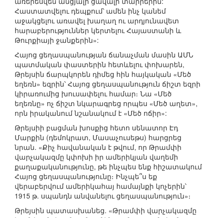
առերեսվեն անցյալի ցավալի տարրերին:
Հաստատվելու դեպքում՝ ամեն ինչ կանեմ
աջակցելու առավել խաղաղ ու արդյունավետ
հարաբերություններ կերտելու Հայաստանի և
Թուրքիայի ջանքերին»:
Հայոց ցեղասպանության ճանաչման մասին ԱՄՆ
պատմական փաստերին հետևելու փոխարեն,
Թրեյսին ճարպկորեն դիմեց հին հայկական «Մեծ
եղեռն» եզրին՝ Հայոց ցեղասպանություն ճիշտ եզրի
կիրառումից խուսափելու համար։ Նա «Մեծ
եղեռնը» ոչ ճիշտ նկարագրեց որպես «Մեծ աղետ»,
որն իրականում նշանակում է «Մեծ ոճիր»:
Թրեյսիի բացման խոսքից հետո սենատոր Էդ
Մարքին (դեմոկրատ, Մասաչուսեթս) հարցրեց
նրան. «Քիչ հավանական է թվում, որ Թրամփի
վարչակազմը կփոխի իր ամերիկյան վաղեմի
քաղաքականությունը, թե ինչպես ենք հիշատակում
Հայոց ցեղասպանությունը։ Ինչպե՞ս եք
վերաբերվում ամերիկահայ համայնքի կոչերին՝
1915 թ. սպանդն անվանելու ցեղասպանություն»։
Թրեյսին պատասխանեց. «Թրամփի վարչակազմը