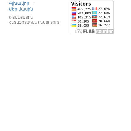
Գլխավոր
⋅
Մեր մասին
© ՑԱՆՑԱՅԻՆ
ՀԵՏԱԶՈՏԱԿԱՆ ԻՆՍՏԻՏՈՒՏ