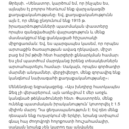
Թրեյսի. «Սենատոր, կարծում եմ, որ ինչպես ես,
այնպես էլ բոլորս հետևում ենք վարչակազմի
քաղաքականությանը։ Եվ, քաղաքականությունն
այն է, որ մենք ընդունում ենք 1915 թ.
իրադարձությունների պատմական փաստերը
որպես զանգվածային վայրագություն և մենք
մասնակցում ենք ցանկացած հիշատակի
միջոցառման: Եվ, ես պարզապես կասեմ, որ որպես
արտաքին ծառայության ավագ ղեկավար, միշտ
բաց եմ իմ թիմի հետ հարցերի քննարկման համար։
Ես չեմ պատժում մարդկանց իրենց տեսակետներն
արտահայտելու համար։ Սակայն, որպես գործադիր
մարմնի անդամներ, վերջիվերջո, մենք զորավիգ ենք
կանգնում նախագահի քաղաքականությանը»։
Մենենդեսը եզրակացրեց. «Այս խնդիրը հատկապես
Ձեզ չի վերաբերում, այն առնչվում է մեր առջև
կանգնած թեկնածուների հետ։ Փաստորեն, մենք
ունենք պատմական իրականություն՝ կոտորվել է 1.5
միլիոն մարդ: Դա ցեղասպանություն է: Եվ դեռ մենք
դեսպան ենք ուղարկում մի երկիր, նրանց ստիպում
գնալ հայ ժողովրդի հոլոքոստի հուշահամալիր,
սակայն նրանք չեն կարող դա անվանել