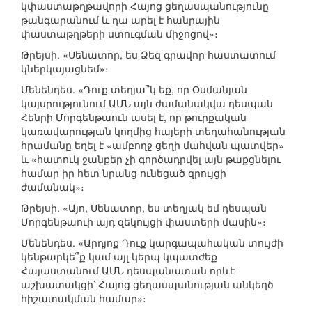
կփաստաթղթավորի Հայոց ցեղասպանությունը
թանգարանում և դա արել է հանրային
փաստաթղթերի ստուգման միջոցով»։
Թրեյսի. «Սենատոր, ես Ձեզ գրավոր հաստատում
կներկայացնեմ»։
Մենենդես. «Դուք տեղյա՞կ եք, որ Օսմանյան
կայսրությունում ԱՄՆ այն ժամանակվա դեսպան
Հենրի Մորգենթաուն ասել է, որ թուրքական
կառավարության կողմից հայերի տեղահանության
հրամանը եղել է «ամբողջ ցեղի մահվան պատվեր»
և «հատուկ ջանքեր չի գործադրվել այն թաքցնելու
համար իր հետ նրանց ունեցած զրույցի
ժամանակ»։
Թրեյսի. «Այո, Սենատոր, ես տեղյակ եմ դեսպան
Մորգենթաուի այդ զեկույցի փաստերի մասին»։
Մենենդես. «Արդյոք Դուք կարգապահական տույժի
կենթարկե՞ք կամ այլ կերպ կպատժեք
Հայաստանում ԱՄՆ դեսպանատան որևէ
աշխատակցի՝ Հայոց ցեղասպանության անկեղծ
հիշատակման համար»։