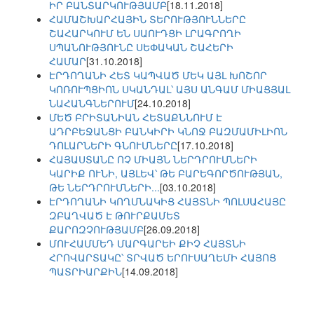
ԻՐ ԲԱՆՏԱՐԿՈՒԹՅԱՄԲ
[18.11.2018]
ՀԱՄԱՇԽԱՐՀԱՅԻՆ ՏԵՐՈՒԹՅՈՒՆՆԵՐԸ
ՇԱՀԱՐԿՈՒՄ ԵՆ ՍԱՈՒԴՑԻ ԼՐԱԳՐՈՂԻ
ՍՊԱՆՈՒԹՅՈՒՆԸ ՍԵՓԱԿԱՆ ՇԱՀԵՐԻ
ՀԱՄԱՐ
[31.10.2018]
ԷՐԴՈՂԱՆԻ ՀԵՏ ԿԱՊՎԱԾ ՄԵԿ ԱՅԼ ԽՈՇՈՐ
ԿՈՌՈՒՊՑԻՈՆ ՍԿԱՆԴԱԼ՝ ԱՅՍ ԱՆԳԱՄ ՄԻԱՑՅԱԼ
ՆԱՀԱՆԳՆԵՐՈՒՄ
[24.10.2018]
ՄԵԾ ԲՐԻՏԱՆԻԱՆ ՀԵՏԱՔՆՆՈՒՄ Է
ԱԴՐԲԵՋԱՆՑԻ ԲԱՆԿԻՐԻ ԿՆՈՋ ԲԱԶՄԱՄԻԼԻՈՆ
ԴՈԼԱՐՆԵՐԻ ԳՆՈՒՄՆԵՐԸ
[17.10.2018]
ՀԱՅԱՍՏԱՆԸ ՈՉ ՄԻԱՅՆ ՆԵՐԴՐՈՒՄՆԵՐԻ
ԿԱՐԻՔ ՈՒՆԻ, ԱՅԼԵՎ՝ ԹԵ ԲԱՐԵԳՈՐԾՈՒԹՅԱՆ,
ԹԵ ՆԵՐԴՐՈՒՄՆԵՐԻ...
[03.10.2018]
ԷՐԴՈՂԱՆԻ ԿՈՂՄՆԱԿԻՑ ՀԱՅՏՆԻ ՊՈԼՍԱՀԱՅԸ
ԶԲԱՂՎԱԾ Է ԹՈՒՐՔԱՄԵՏ
ՔԱՐՈԶՉՈՒԹՅԱՄԲ
[26.09.2018]
ՄՈՒՀԱՄՄԵԴ ՄԱՐԳԱՐԵԻ ՔԻՉ ՀԱՅՏՆԻ
ՀՐՈՎԱՐՏԱԿԸ՝ ՏՐՎԱԾ ԵՐՈՒՍԱՂԵՄԻ ՀԱՅՈՑ
ՊԱՏՐԻԱՐՔԻՆ
[14.09.2018]