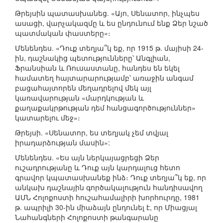
Թրեյսին պատասխանեց. «Այո, Սենատոր, ինչպես
ասացի, վարչակազմը և ես ընդունում ենք Ձեր նշած
պատմական փաստերը»։
Մենենդես. «Դուք տեղյա՞կ եք, որ 1915 թ. մայիսի 24-
ին, դաշնակից պետությունները՝ Անգլիան,
Ֆրանսիան և Ռուսաստանը, հանդես են եկել
համատեղ հայտարարությամբ՝ առաջին անգամ
բացահայտորեն մեղադրելով մեկ այլ
կառավարության «մարդկության և
քաղաքակրթության դեմ հանցագործություններ»
կատարելու մեջ»։
Թրեյսի. «Սենատոր, ես տեղյակ չեմ տվյալ
իրադարձության մասին»:
Մենենդես. «Ես այն ներկայացրեցի Ձեր
ուշադրությանը և Դուք այն կարդալուց հետո
գրավոր կպատասխանեք ինձ։ Դուք տեղյա՞կ եք, որ
անկախ դաշնային գործակալություն հանդիսավող
ԱՄՆ Հոլոքոստի հուշահամալիրի խորհուրդը, 1981
թ. ապրիլի 30-ին միաձայն ընդունել է, որ Միացյալ
Նահանգների Հոլոքոստի թանգարանը