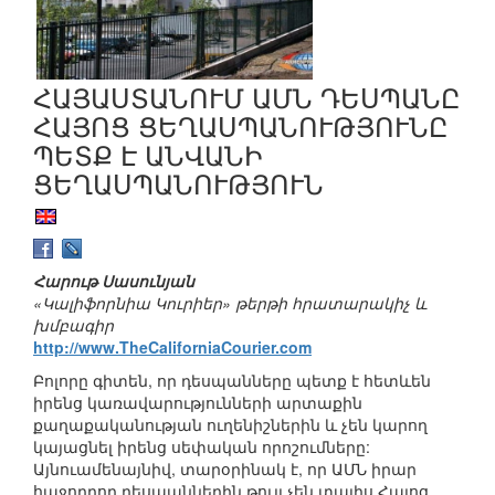
ՀԱՅԱՍՏԱՆՈՒՄ ԱՄՆ ԴԵՍՊԱՆԸ
ՀԱՅՈՑ ՑԵՂԱՍՊԱՆՈՒԹՅՈՒՆԸ
ՊԵՏՔ Է ԱՆՎԱՆԻ
ՑԵՂԱՍՊԱՆՈՒԹՅՈՒՆ
Հարութ Սասունյան
«Կալիֆորնիա Կուրիեր» թերթի հրատարակիչ և
խմբագիր
http://www.TheCaliforniaCourier.com
Բոլորը գիտեն, որ դեսպանները պետք է հետևեն
իրենց կառավարությունների արտաքին
քաղաքականության ուղենիշներին և չեն կարող
կայացնել իրենց սեփական որոշումները:
Այնուամենայնիվ, տարօրինակ է, որ ԱՄՆ իրար
հաջորդող դեսպաններին թույլ չեն տալիս Հայոց