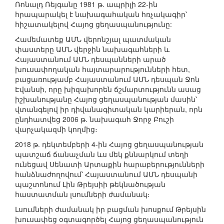
Ռոնալդ Ռեյգանը 1981 թ. ապրիլի 22-ին
հրապարակել է նախագահական հռչակագիր՝
հիշատակելով Հայոց ցեղասպանությունը:
Համեմատեք ԱՄՆ վերոնշյալ պատմական
փաստերը ԱՄՆ վերջին նախագահների և
Հայաստանում ԱՄՆ դեսպանների արած
խուսափողական հայտարարությունների հետ,
բացառությամբ Հայաստանում ԱՄՆ դեսպան Ջոն
Էվանսի, որը խիզախորեն ճշմարտությունն ասաց
իշխանությանը Հայոց ցեղասպանության մասին՝
վտանգելով իր դիվանագիտական կարիերան, որն
ընդհատվեց 2006 թ. նախագահ Ջորջ Բուշի
վարչակազմի կողմից։
2018 թ. դեկտեմբերի 4-ին Հայոց ցեղասպանության
պատշաճ ճանաչման ևս մեկ քննարկում տեղի
ունեցավ Սենատի Արտաքին հարաբերությունների
հանձնաժողովում՝ Հայաստանում ԱՄՆ դեսպանի
պաշտոնում Լին Թրեյսիի թեկնածության
հաստատման լսումների ժամանակ։
Լսումների ժամանակ իր բացման խոսքում Թրեյսին
խուսափեց օգտագործել Հայոց ցեղասպանություն