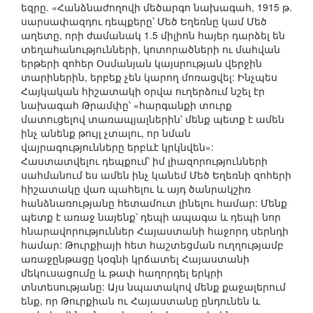
եզրը. «Հանձնաժողովի մեծարգո նախագահ, 1915 թ.
սարսափազդու դեպքերը՝ Մեծ Եղեռնը կամ Մեծ
աղետը, որի ժամանակ 1.5 միլիոն հայեր դարձել են
տեղահանությունների, կոտորածների ու մահվան
երթերի զոհեր Օսմանյան կայսրության վերջին
տարիներին, երբեք չեն կարող մոռացվել: Ինչպես
Հայկական հիշատակի օրվա ուղերձում նշել էր
նախագահ Թրամփը՝ «հարգանքի տուրք
մատուցելով տառապյալներին՝ մենք պետք է ամեն
ինչ անենք թույլ չտալու, որ նման
վայրագությունները երբևէ կրկնվեն»:
Հաստատվելու դեպքում՝ իմ լիազորությունների
սահմանում ես ամեն ինչ կանեմ Մեծ Եղեռնի զոհերի
հիշատակը վառ պահելու և այդ ծանրակշիռ
հանձնառությանը հետամուտ լինելու համար: Մենք
պետք է առաջ նայենք՝ դեպի ապագա և դեպի նոր
հնարավորություններ Հայաստանի հաջորդ սերնդի
համար: Թուրքիայի հետ հաշտեցման ուղղությամբ
առաջընթացը կօգնի կրճատել Հայաստանի
մեկուսացումը և թափ հաղորդել երկրի
տնտեսությանը: Այս նպատակով մենք քաջալերում
ենք, որ Թուրքիան ու Հայաստանը ընդունեն և