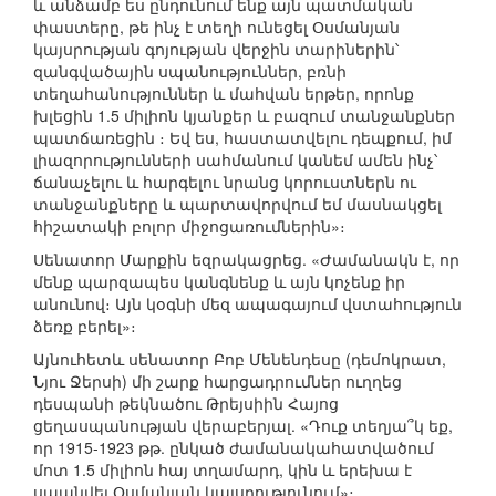
և անձամբ ես ընդունում ենք այն պատմական
փաստերը, թե ինչ է տեղի ունեցել Օսմանյան
կայսրության գոյության վերջին տարիներին՝
զանգվածային սպանություններ, բռնի
տեղահանություններ և մահվան երթեր, որոնք
խլեցին 1.5 միլիոն կյանքեր և բազում տանջանքներ
պատճառեցին ։ Եվ ես, հաստատվելու դեպքում, իմ
լիազորությունների սահմանում կանեմ ամեն ինչ՝
ճանաչելու և հարգելու նրանց կորուստներն ու
տանջանքները և պարտավորվում եմ մասնակցել
հիշատակի բոլոր միջոցառումներին»։
Սենատոր Մարքին եզրակացրեց. «Ժամանակն է, որ
մենք պարզապես կանգնենք և այն կոչենք իր
անունով։ Այն կօգնի մեզ ապագայում վստահություն
ձեռք բերել»։
Այնուհետև սենատոր Բոբ Մենենդեսը (դեմոկրատ,
Նյու Ջերսի) մի շարք հարցադրումներ ուղղեց
դեսպանի թեկնածու Թրեյսիին Հայոց
ցեղասպանության վերաբերյալ. «Դուք տեղյա՞կ եք,
որ 1915-1923 թթ. ընկած ժամանակահատվածում
մոտ 1.5 միլիոն հայ տղամարդ, կին և երեխա է
սպանվել Օսմանյան կայսրությունում»։