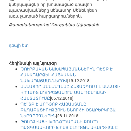
կներկայացնի իր խոստացած գրավոր
պատասխանները սենատոր Մենենդեսի
առաջադրած հարցադրումներին։
Թարգմանությունը՝ Ռուզաննա Ավագյանի
դեպի ետ
Հեղինակի այլ նյութեր
ԹՈՒՐՔԱԿԱՆ ՆԱԽԱՊԱՅՄԱՆՆԵՐԻՆ ՊԵՏՔ Է
ՀԱԿԱԴԱՐՁԵԼ ՀԱՅԿԱԿԱՆ
ՆԱԽԱՊԱՅՄԱՆՆԵՐՈՎ
[19.12.2018]
ՍԵՆԱՏՈՐ ՄԵՆԵՆԴԵՍԸ ՀԵՏԱՁԳՈՒՄ Է ՍԵՆԱՏԻ
ԿՈՂՄԻՑ ԱԴՐԲԵՋԱՆՈՒՄ ԱՄՆ ԴԵՍՊԱՆԻ
ՀԱՍՏԱՏՈՒՄԸ
[05.12.2018]
ՊԵ՞ՏՔ Է ԱՐԴՅՈՔ ՀԱՅԱՍՏԱՆԸ
ՔԱՂԱՔԱՑԻՈՒԹՅՈՒՆ ՇՆՈՐՀԻ ՕՏԱՐԵՐԿՐՅԱ
ՆԵՐԴՐՈՂՆԵՐԻՆ
[28.11.2018]
ԹՈՒՐՔԻԱՅԻ ԽՈՐՀՐԴԱՐԱՆԻ ՔՈՒՐԴ
ՊԱՏԳԱՄԱՎՈՐԻ ԽԻՍՏ ԵԼՈՒՅԹՆ ԱՎԱՐՏՎԵԼ Է