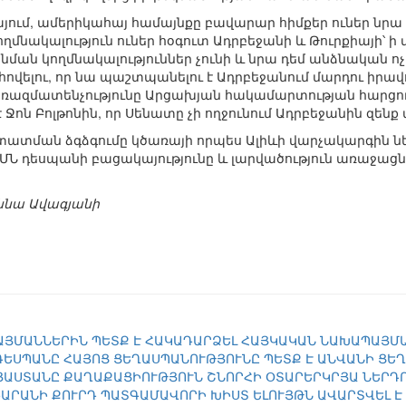
յում, ամերիկահայ համայնքը բավարար հիմքեր ուներ նրա 
ղմնակալություն ուներ հօգուտ Ադրբեջանի և Թուրքիայի՝ ի
 նման կողմնակալություններ չունի և նրա դեմ անձնական ո
վելու, որ նա պաշտպանելու է Ադրբեջանում մարդու իրավու
 ռազմատենչությունը Արցախյան հակամարտության հարցո
 Ջոն Բոլթոնին, որ Սենատը չի ողջունում Ադրբեջանին զեն
տման ձգձգումը կծառայի որպես Ալիևի վարչակարգին նեղ
ՄՆ դեսպանի բացակայությունը և լարվածություն առաջացն
աննա Ավագյանի
ՅՄԱՆՆԵՐԻՆ ՊԵՏՔ Է ՀԱԿԱԴԱՐՁԵԼ ՀԱՅԿԱԿԱՆ ՆԱԽԱՊԱՅՄ
ԴԵՍՊԱՆԸ ՀԱՅՈՑ ՑԵՂԱՍՊԱՆՈՒԹՅՈՒՆԸ ՊԵՏՔ Է ԱՆՎԱՆԻ ՑԵ
ԱՅԱՍՏԱՆԸ ՔԱՂԱՔԱՑԻՈՒԹՅՈՒՆ ՇՆՈՐՀԻ ՕՏԱՐԵՐԿՐՅԱ ՆԵՐԴ
ԱՐԱՆԻ ՔՈՒՐԴ ՊԱՏԳԱՄԱՎՈՐԻ ԽԻՍՏ ԵԼՈՒՅԹՆ ԱՎԱՐՏՎԵԼ Է