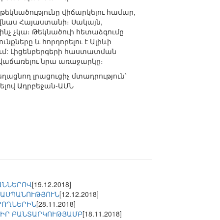
թեկնածությունը վիճարկելու համար,
 վնաս Հայաստանի։ Սակայն,
չինչ չկա։ Թեկնածուի հետաձգումը
նքները և հորդորելու է Ալիևի
ւմ: Լիցենբերգերի հաստատման
ք վաճառելու նրա առաջարկը։
ացնող լրացուցիչ մտադրություն՝
ելով Ադրբեջան-ԱՄՆ
ԱՆՆԵՐՈՎ
[19.12.2018]
ՂԱՍՊԱՆՈՒԹՅՈՒՆ
[12.12.2018]
ՐՈՂՆԵՐԻՆ
[28.11.2018]
 ԻՐ ԲԱՆՏԱՐԿՈՒԹՅԱՄԲ
[18.11.2018]