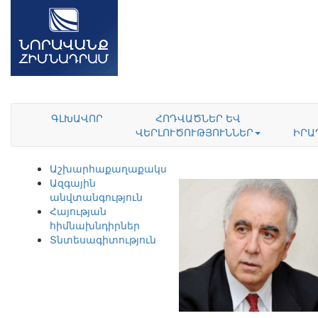
ԳԼԽԱՎՈՐ
ՀՈԴՎԱԾՆԵՐ ԵՎ
ՎԵՐԼՈՒԾՈՒԹՅՈՒՆՆԵՐ
ԻՐԱ
Աշխարհաքաղաքականություն
Ազգային
անվտանգություն
Հայության
հիմնախնդիրներ
Տնտեսագիտություն