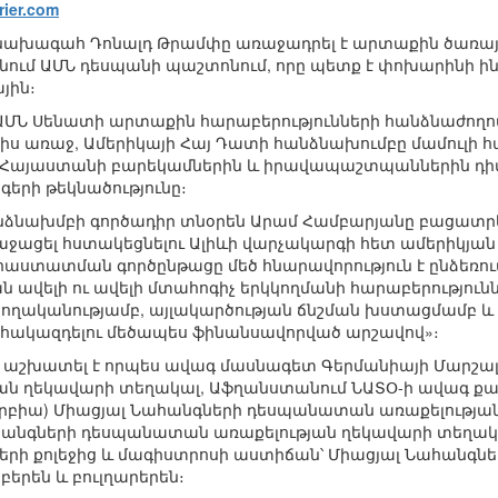
rier.com
ին նախագահ Դոնալդ Թրամփը առաջադրել է արտաքին ծառայ
անում ԱՄՆ դեսպանի պաշտոնում, որը պետք է փոխարինի 
յին։
ն, ԱՄՆ Սենատի արտաքին հարաբերությունների հանձնաժող
միս առաջ, Ամերիկայի Հայ Դատի հանձնախումբը մամուլի հ
 Հայաստանի բարեկամներին և իրավապաշտպաններին դիմ
րգերի թեկնածությունը։
նձնախմբի գործադիր տնօրեն Արամ Համբարյանը բացատրել 
աջացել հստակեցնելու Ալիևի վարչակարգի հետ ամերիկյան հ
աստատման գործընթացը մեծ հնարավորություն է ընձեռում
 ավելի ու ավելի մտահոգիչ երկկողմանի հարաբերություննե
ողականությամբ, այլակարծության ճնշման խստացմամբ 
 հակազդելու մեծապես ֆինանսավորված արշավով»։
մ աշխատել է որպես ավագ մասնագետ Գերմանիայի Մարշալի
ան ղեկավարի տեղակալ, Աֆղանստանում ՆԱՏՕ-ի ավագ ք
Սերբիա) Միացյալ Նահանգների դեսպանատան առաքելության
հանգների դեսպանատան առաքելության ղեկավարի տեղակա
երի քոլեջից և մագիստրոսի աստիճան՝ Միացյալ Նահանգներ
րբերեն և բուլղարերեն։