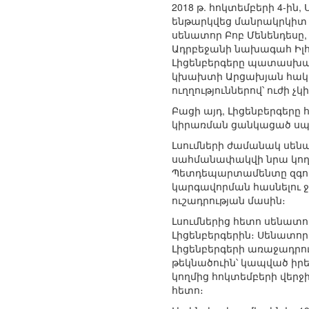
2018 թ. հոկտեմբերի 4-ի
ենթարկվեց մանրակրկիտ հ
սենատոր Բոբ Մենենդեսը,
Ադրբեջանի նախագահ Իլհ
Լիցենբերգերը պատասխանե
կխախտի Արցախյան հակամ
ուղղություններով՝ ուժի 
Բացի այդ, Լիցենբերգերը 
կիրառման ցանկացած սպա
Լսումների ժամանակ սենա
սահմանափակվի նրա կողմ
Պետդեպարտամենտը զգույ
կարգավորման հասնելու ջ
ուշադրության մասին։
Լսումներից հետո սենատո
Լիցենբերգերին։ Սենատո
Լիցենբերգերի առաջադրու
թեկնածուին՝ կապված իրե
կողմից հոկտեմբերի վեր
հետո։