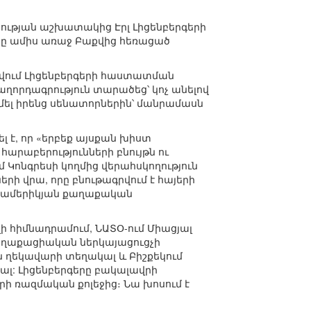
ության աշխատակից Էրլ Լիցենբերգերի
ինը ամիս առաջ Բաքվից հեռացած
ովում Լիցենբերգերի հաստատման
աղորդագրություն տարածեց՝ կոչ անելով
ել իրենց սենատորներին՝ մանրամասն
է, որ «երբեք այսքան խիստ
արաբերությունների բնույթն ու
 Կոնգրեսի կողմից վերահսկողություն
րի վրա, որը բնութագրվում է հայերի
և ամերիկյան քաղաքական
 հիմնադրամում, ՆԱՏՕ-ում Միացյալ
աղաքացիական ներկայացուցչի
 ղեկավարի տեղակալ և Բիշքեկում
լ: Լիցենբերգերը բակալավրի
ի ռազմական քոլեջից։ Նա խոսում է