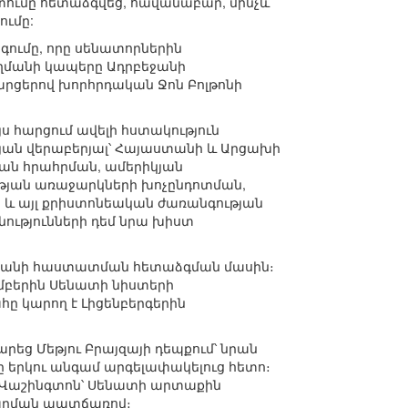
տումը հետաձգվեց, հավանաբար, մինչև
ումը:
գումը, որը սենատորներին
կողմանի կապերը Ադրբեջանի
րցերով խորհրդական Ջոն Բոլթոնի
ս հարցում ավելի հստակություն
յան վերաբերյալ՝ Հայաստանի և Արցախի
յան հրահրման, ամերիկյան
ւթյան առաջարկների խոչընդոտման,
 և այլ քրիստոնեական ժառանգության
նությունների դեմ նրա խիստ
եսպանի հաստատման հետաձգման մասին։
եմբերին Սենատի նիստերի
հը կարող է Լիցենբերգերին
եց Մեթյու Բրայզայի դեպքում՝ նրան
ը երկու անգամ արգելափակելուց հետո։
 Վաշինգտոն՝ Սենատի արտաքին
ժարման պատճառով։