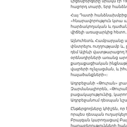
Լիցենբերգերը միակն էր
հաջորդ տարի, երբ հանձ
Հայ Դատի հանձնախմբից Հ
«հնարավորություն կտա ա
հարձակողական և դաժան 
վիճելի առաջարկից հետո, 
Այնուհետև Համբարյանը պն
փնտրելու ուղղությամբ 
դեմ Ալիևի վատթարացող 
օրենսդիրների առանց ար
քաղաքացիական ինքնաթիռ
վայրերի ոչնչացման, և ի
հալածանքների»։
Ադրբեջանի «Թուրան» լր
Զարմանալիորեն, «Թուրան
բացակայությունից, կարո
Ադրբեջանում դեսպան ն
Ընթերցողները կհիշեն, ո
որպես դեսպան ուղարկելո
Բրայզան կարողացավ Բաք
հարաբերությունների հա