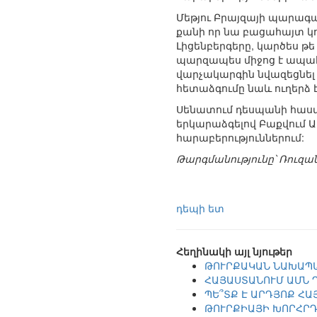
Մեթյու Բրայզայի պարագա
քանի որ նա բացահայտ կո
Լիցենբերգերը, կարծես թե
պարզապես միջոց է ապահո
վարչակարգին նվազեցնել
հետաձգումը նաև ուղերձ է
Սենատում դեսպանի հաստա
երկարաձգելով Բաքվում Ա
հարաբերություններում:
Թարգմանությունը՝ Ռուզ
դեպի ետ
Հեղինակի այլ նյութեր
ԹՈՒՐՔԱԿԱՆ ՆԱԽԱՊԱ
ՀԱՅԱՍՏԱՆՈՒՄ ԱՄՆ 
ՊԵ՞ՏՔ Է ԱՐԴՅՈՔ Հ
ԹՈՒՐՔԻԱՅԻ ԽՈՐՀՐԴ