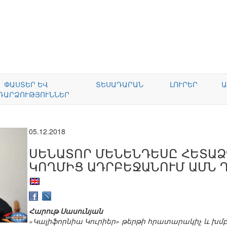
ՓԱՍՏԵՐ ԵՎ
ՏԵՍԱԴԱՐԱՆ
ԼՈՒՐԵՐ
Ա
ԴԱՐՁՈՒԹՅՈՒՆՆԵՐ
05.12.2018
ՍԵՆԱՏՈՐ ՄԵՆԵՆԴԵՍԸ ՀԵՏԱՁ
ԿՈՂՄԻՑ ԱԴՐԲԵՋԱՆՈՒՄ ԱՄՆ 
Հարութ Սասունյան
«Կալիֆորնիա Կուրիեր» թերթի հրատարակիչ և խմ