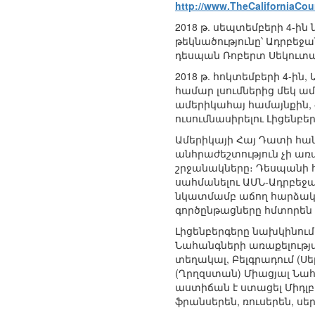
http://www.TheCaliforniaCou
2018 թ. սեպտեմբերի 4-
թեկնածությունը՝ Ադրբեջ
դեսպան Ռոբերտ Սեկուտա
2018 թ. հոկտեմբերի 4-ի
համար լսումներից մեկ ա
ամերիկահայ համայնքին,
ուսումնասիրելու Լիցենբե
Ամերիկայի Հայ Դատի հա
անհրաժեշտություն չի առ
շրջանակները։ Դեսպանի հ
սահմանելու ԱՄՆ-Ադրբեջան
նկատմամբ աճող հարձակ
գործընթացները հմտորեն
Լիցենբերգերը նախկինու
Նահանգների առաքելությ
տեղակալ, Բելգրադում (
(Ղրղզստան) Միացյալ Նա
աստիճան է ստացել Միդլբ
ֆրանսերեն, ռուսերեն, սե