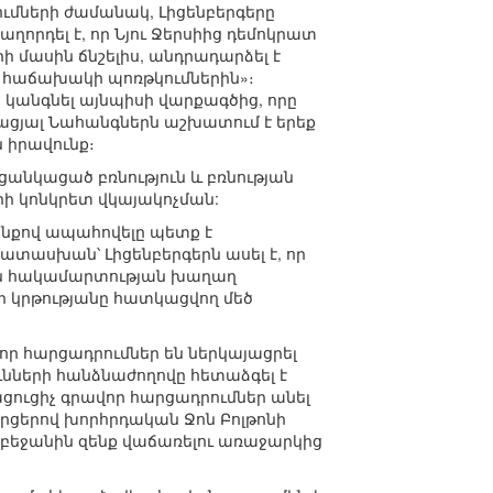
ումների ժամանակ, Լիցենբերգերը
որդել է, որ Նյու Ջերսիից դեմոկրատ
ի մասին ճնշելիս, անդրադարձել է
 հաճախակի պոռթկումներին»։
 կանգնել այնպիսի վարքագծից, որը
ացյալ Նահանգներն աշխատում է երեք
ն իրավունք։
«ցանկացած բռնություն և բռնության
ի կոնկրետ վկայակոչման:
ենքով ապահովելը պետք է
տասխան՝ Լիցենբերգերն ասել է, որ
յան հակամարտության խաղաղ
րի կրթությանը հատկացվող մեծ
որ հարցադրումներ են ներկայացրել
նների հանձնաժողովը հետաձգել է
ցուցիչ գրավոր հարցադրումներ անել
րցերով խորհրդական Ջոն Բոլթոնի
րբեջանին զենք վաճառելու առաջարկից