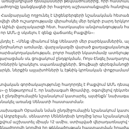
 19 առաջադրված դեսպանների թեկնածուներից, որի հաստա
նաժողովը կանցկացնի իր հաջորդ աշխատանքային հանդիպ
ամբարյանը ողջունել է Լիցենբերգերի նշանակման հետաձ
վելի մեծ ուշադրությամբ վերահսկել մեր երկրի բարդ երկ
Ալիևի վարչակարգի հետ, հատկապես անվտանգության հա
որ ԱՄՆ-ը սկսելու է զենք վաճառել Բաքվին»։
դել է. «Մենք միանում ենք Սենատի մեր բարեկամներին, այ
և, ընդհանուր առմամբ, վարչակազմի վարած քաղաքականութ
հարձակողականության, բոլոր հայերի նկատմամբ ատելութ
դարացման սև ցուցակում ընդգրկման, Ռոյս-Էնգել խաղաղո
ներին կրակելու սպառնալիքների, Ջուլֆայի գերեզմանոցի
հարկե, ներքին այլախոհների և էթնիկ-կրոնական փոքրամաս
ատվական գործակալությունը հաղորդել է Բաքվում ԱՄՆ դ
»-ը ենթադրում է, որ նախագահ Թրամփը, օգտվելով դեկտ
ղ է ընդմիջումային նշանակում կատարել, այսինքն՝ նախագա
շանակել առանց Սենատի հաստատման։
ր նախագահ Օբաման նման ընդմիջումային նշանակում կատար
վ Ադրբեջան, սենատոր Մենենդեսի կողմից նրա նշանակում
վում աշխատել միայն 12 ամիս, ստիպված վերադառնալով
նձնաժողովի կողմից իր թեկնածության հաստատման հրա