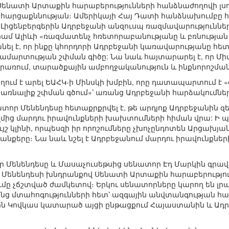
ն, Սենատի Արտաքին հարաբերությունների հանձնաժողովի լս
արցաքննության։ Ամերիկայի Հայ Դատի հանձնախումբը հաղ
 Լիցենբերգերին Ադրբեջանի անզուսպ ռազմավարություններ
ամ Ալիևի «ռազմատենչ հռետորաբանությանը և բռնության
լ է, որ ինքը կհորդորի Ադրբեջանի կառավարությանը հետ
արտության շփման գիծը: Նա նաև հայտարարել է, որ Մի
չկիրառում, տարածքային ամբողջականություն և ինքնորոշմա
հղում է արել ԵԱՀԿ-ի Մինսկի խմբին, որը դատապարտում է 
ռնալիք շփման գծում»՝ առանց Ադրբեջանի հարձակումներ
տոր Մենենդեսը հետաքրքրվել է, թե արդյոք Ադրբեջանին զ
ից մարդու իրավունքների խախտումների հիման վրա: Ի պա
շ կլինի, որպեսզի իր որոշումները չխոչընդոտեն Արցախ
անքերը։ Նա նաև նշել է Ադրբեջանում մարդու իրավունքնե
ր Մենենդեսը և Մասաչուսեթսից սենատոր Էդ Մարկին գրավ
ր Մենենդեսի խնդրանքով Սենատի Արտաքին հարաբերությու
մը չճշտված ժամկետով։ Երկու սենատորները կարող են լրա
նց մտահոգությունների հետ՝ ազգային անվտանգության հա
ջին Կովկաս կատարած այցի ընթացքում Հայաստանին և Ադ