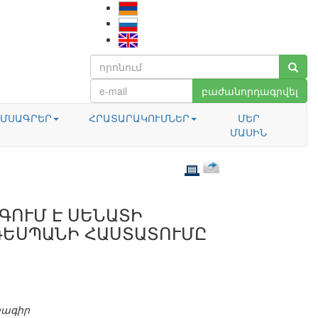
բաժանորդագրվել
ՄՍԱԳՐԵՐ
ՀՐԱՏԱՐԱԿՈՒՄՆԵՐ
ՄԵՐ
ՄԱՍԻՆ
ԳՈՒՄ Է ՍԵՆԱՏԻ
ԴԵՍՊԱՆԻ ՀԱՍՏԱՏՈՒՄԸ
բագիր