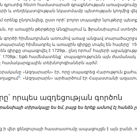
ն գյուտից հետո համատարած գրաքննության առաջացումը
րի և տեղեկատվության նկատմամբ պետության կողմից վե
մ օրենք ընդունվեց, ըստ որի՝ բոլոր տպագիր նյութերը պ
րան, որ առաջին թերթերը Անգլիայում և Ֆրանսիայում ստեղ
ործի հիմնադրման առումով առաջ անցավ տարածաշրջանի
արանը հիմնադրել և առաջին գիրքը տպել են հայերը` 1565
են գիրքը տպագրվել է 1729թ., ընդ որում՝ հայերի աջակցութ
վ` 1708թ.: Եթե համեմատենք` տպագրությունն այն ժամանա
նչ համակարգչային տեխնոլոգիաներն այժմ:
րականը «Ազդարարն» էր, որը տպագրեց Հարություն քահան
5
աղաքում
: «Ազդարարն» արծարծում էր Հայաստանի ազատ
րը՝ որպես ազդեցության գործոն
Ֆրանսիայի տիրակալը ես եմ, բայց ես երեք ամսով էլ հանձն
 ի վեր ցենզուրայի հաստատումը ապացույցն է այն բանի, ո