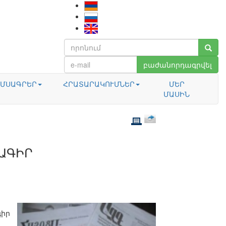
բաժանորդագրվել
ՄՍԱԳՐԵՐ
ՀՐԱՏԱՐԱԿՈՒՄՆԵՐ
ՄԵՐ
ՄԱՍԻՆ
ԱԳԻՐ
գիր