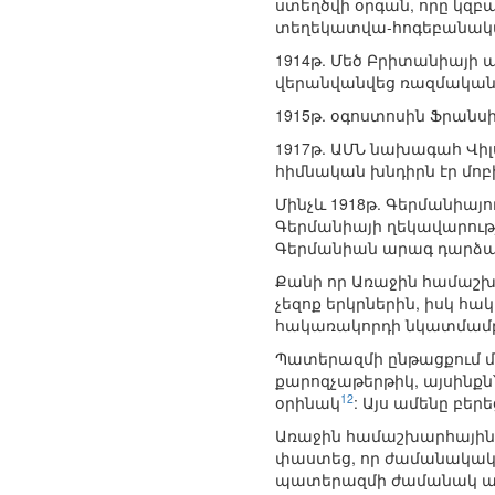
ստեղծվի օրգան, որը կզ
տեղեկատվա-հոգեբանական
1914թ. Մեծ Բրիտանիայի 
վերանվանվեց ռազմական
1915թ. օգոստոսին Ֆրանս
1917թ. ԱՄՆ նախագահ Վիլ
հիմնական խնդիրն էր մո
Մինչև 1918թ. Գերմանիայ
Գերմանիայի ղեկավարությ
Գերմանիան արագ դարձա
Քանի որ Առաջին համաշխ
չեզոք երկրներին, իսկ հ
հակառակորդի նկատմամբ 
Պատերազմի ընթացքում մի
քարոզչաթերթիկ, այսինքն
12
օրինակ
: Այս ամենը բե
Առաջին համաշխարհային 
փաստեց, որ ժամանակակ
պատերազմի ժամանակ արդ