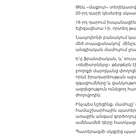
Թեև «մաքուր» տեղեկատվա
20-րդ դարի կեսերից սկսա
16-րդ դարում իսպանացինե
Ելիզավետա I-ի, որտեղ թ
Նապոլեոնի բանակում կա
մեծ տպաքանակով` մինչև
անգլիական մամուլում լրա
Ե՛վ ֆրանսիական, և՛ ռու
«ռեժիսորները» թերթերն 
բողոքի մարդկանց փողոց
որևէ իրադարձության աջ
զգացումները և ցանկությ
ազդեցություն ունեցող հ
ժողովրդին:
Ինչպես նշեցինք, մամուլ
համաշխարհային պատերազ
առաջին անգամ գործողու
ամենամեծ դերը հատկացվա
Պատերազմի սկզբից պատե