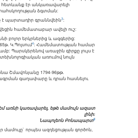
 հետևանք էր անկառավարելի
րահսկողության ձգտման:
3
ետք է պարտադիր գրաննվեին
:
ծվեցին համեմատաբար ավելի ուշ:
 բոլոր երկրներից և ազգերից:
4
թ. Կ.Պոլսում
: Համեմատության համար
յամբ: Պարսկերենով առաջին գիրքը լույս է
կ տեխնոլոգիական առումով նույն
ա Շմավոնյանը 1794-96թթ.
ագրման գաղափարը և դրան հասնելու
 չեմ առնի կառավարել, եթե մամուլն ազատ
լինի:
6
Նապոլեոն Բոնապարտ
ր մամուլը` որպես ազդեցության գործոն,