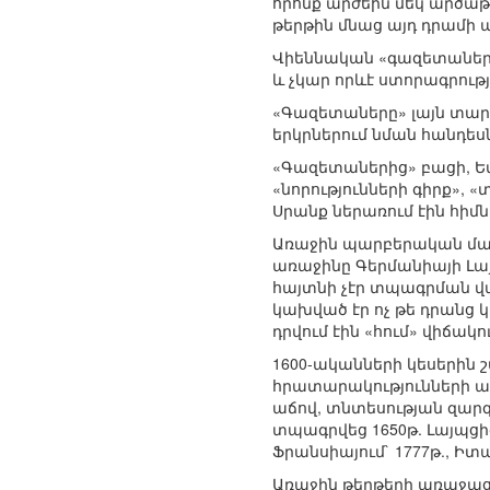
որոնք արժեին մեկ արծաթ
թերթին մնաց այդ դրամի 
Վիեննական «գազետաները» 
և չկար որևէ ստորագրությ
«Գազետաները» լայն տարա
երկրներում նման հանդե
«Գազետաներից» բացի, Եվ
«նորությունների գիրք», «
Սրանք ներառում էին հիմն
Առաջին պարբերական մա
առաջինը Գերմանիայի Լա
հայտնի չէր տպագրման վա
կախված էր ոչ թե դրանց կա
դրվում էին «հում» վիճա
1600-ականների կեսերին 
հրատարակությունների 
աճով, տնտեսության զար
տպագրվեց 1650թ. Լայպցի
Ֆրանսիայում` 1777թ., Իտալ
Առաջին թերթերի առաջացո