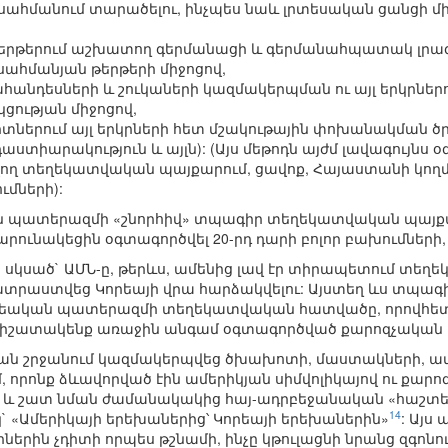
ահմանում տարածելու, ինչպես նաև լրտեսական ցանցի մ
րթերում աշխատող գերմանացի և գերմանահպատակ լրագրո
ահմանյան թերթերի միջոցով,
ահանդեսների և շուկաների կազմակերպման ու այլ երկրնե
ցության միջոցով,
րտներում այլ երկրների հետ մշակութային փոխանակման ծր
ստիարակություն և այլն): (Այս մեթոդն այժմ լավագույնս 
ող տեղեկատվական պայքարում, ցավոք, Հայաստանի կողմ
ւմների):
ն պատերազմի «շնորհիվ» տպագիր տեղեկատվական պայքա
րունակեցին օգտագործվել 20-րդ դարի բոլոր բախումների
ից սկսած` ԱՄՆ-ը, թերևս, ամենից լավ էր տիրապետում տե
ատրաստվեց Կորեայի վրա հարձակվելու: Այստեղ ևս տպագիր
Կորեական պատերազմի տեղեկատվական հատվածը, որովհե
հիշատակենք առաջին անգամ օգտագործված քարոզչական մ
ան շրջանում կազմակերպվեց ծխախոտի, մաստակների, ատա
 որոնք ձևավորված էին ամերիկյան սիմվոլիկայով ու քար
ն և շատ նման ժամանակակից հայ-ադրբեջանական «հաշտե
14
` «Ամերիկայի երեխաներից՝ Կորեայի երեխաներին»
: Այս
ներին չդիտի որպես թշնամի, ինչը կթուլացնի նրանց զգոնու