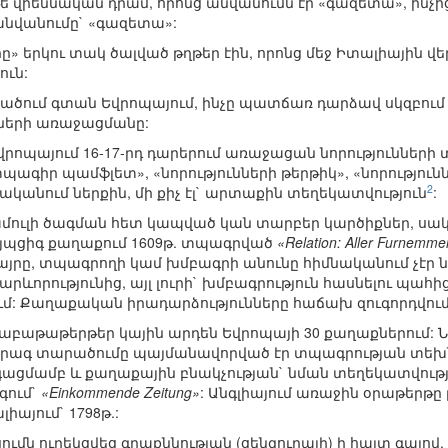
ե վիեննական դրամ, որոնց անվանումն էր «գազետա», ինչից
անվանումը` «գազետա»:
երկու տակ ծալված թղթեր էին, որոնց մեջ Իտալիային վերա
ուն:
ծում գտան Եվրոպայում, ինչը պատճառ դարձավ սկզբում Գ
սների առաջացմանը:
րոպայում 16-17-րդ դարերում առաջացան նորությունների 
տպագիր պամֆլետ», «նորությունների թերթիկ», «նորությունն
2
ականում ներքին, մի քիչ էլ` արտաքին տեղեկատվություն
:
մուլի ծագման հետ կապված կան տարբեր կարծիքներ, ս
յպցիգ քաղաքում 1609թ. տպագրված
«Relation: Aller Furnemm
յրը, տպագրողի կամ խմբագրի անունը հիմնականում չէր նշվ
րևորությունից, այլ լուրի` խմբագրություն հասնելու պահից
կում: Քաղաքական իրադարձությունները հաճախ զուգորդվու
շաբաթաթերթեր կային արդեն Եվրոպայի 30 քաղաքներում:
արագ տարածումը պայմանավորված էր տպագրության տեխն
գացմամբ և քաղաքային բնակչության` նման տեղեկատվու
գում`
«Einkommende Zeitung»
: Անգլիայում առաջին օրաթերթը լ
իայում` 1798թ.:
ւմն ուղեկցվեց գրաքննության (ցենզուրայի) ի հայտ գալով