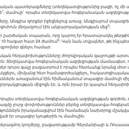
կան պատերազմները (տեղեկատվությունից բացի, ոչ մի այլ
7
ծ
, մամուլի` որպես տեղեկատվա-հոգեբանական ազդեցությա
րը, Անգլիա զորքեր իջեցնելուց առաջ, Անգլիայում տպագր
8
ագուհուն մեղադրում էին անբարոյականության մեջ
:
ր շարժական տպարան, որը կարող էր հրատարակել թերթ
9
 10 հազար հատ 24 ժամում
: Կան նաև տվյալներ, թե ինչպե
գրողներ գնելու համար:
սական հեղափոխությունները ժողովրդական զայրույթի արտա
էին: Տեղեկատվա-հոգեբանական ազդեցության մասնագետ, 
ներ դուրս գալը բացատրում է որպես հետևանք նրանց մո
ակցելու, միմյանց հետ համագործակցելու, հակասոցիալա
ուններն առաջանում էին հիմնականում տպագիր մամուլի միջ
աղորդակցության միջոցն էր, և որն իրար էր կապում հեղա
ը՝ որպես տեղեկատվա-հոգեբանական ազդեցության գործոն, օ
մը լուրջ փոփոխություններ բերեց տեղեկատվա-հոգեբա
թյուններն իրականացվում էին համաձայն նախօրոք մշակվ
ծ էր տպագիր նյութերին ու մամուլին:
րազմող կողմերը, բացառությամբ Գերմանիայի և Ռուսաստ