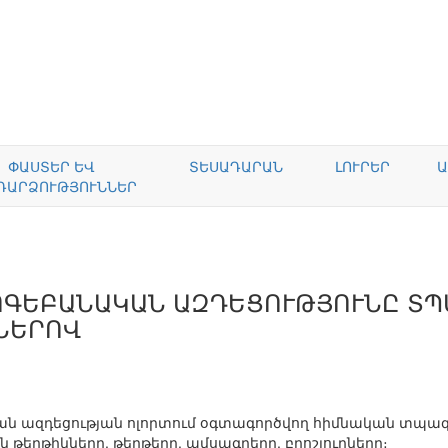
ՓԱՍՏԵՐ ԵՎ
ՏԵՍԱԴԱՐԱՆ
ԼՈՒՐԵՐ
Ա
ԴԱՐՁՈՒԹՅՈՒՆՆԵՐ
ՈԳԵԲԱՆԱԿԱՆ ԱԶԴԵՑՈՒԹՅՈՒՆԸ ՏՊ
ՆԵՐՈՎ
ն ազդեցության ոլորտում օգտագործվող հիմնական տպա
 թերթիկները, թերթերը, ամսագրերը, բրոշյուրները։