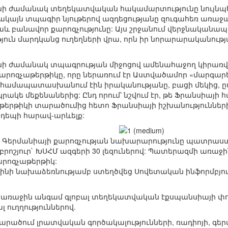
ի ժամանակ տեղեկատվական հակամարտությունը նույնպե
սակայն տպագիր նյութերով ազդեցությանը զուգահեռ առա
 նաև բանավոր քարոզչությունը: Այս շրջանում վերջնակա
թյուն մարդկանց ուղեղների վրա, որն իր նորարարականու
ի ժամանակ տպագրության միջոցով ամենահաջող կիրառված
րոզչաթերթիկը, որը ներառում էր Աստվածամոր «մարգարեա
 համապատասխանում էին իրականությանը, բացի մեկից, ըս
կրակե մեքենաներից: Ընդ որում՝ նշվում էր, թե Ֆրանսիայ
ս թերթիկի տարածումից հետո Ֆրանսիայի իշխանություններ
դեպի հարավ-արևելք:
 Գերմանիայի քարոզչության նախարարությունը պատրաստել
րոշյուր` ԽՍՀՄ ազգերի 30 լեզուներով: Պատերազմի առաջ
արոզչաթերթիկ:
տալինի նախաձեռնությամբ ստեղծվեց Սովետական ինֆորմբյո
ն առաջին անգամ գլոբալ տեղեկատվական էքսպանսիայի փ
 ուղղություններով.
րածում լրատվական գործակալությունների, ռադիոյի, գեր