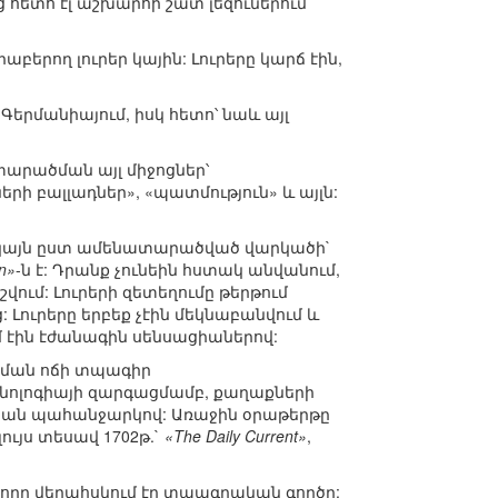
 հետո էլ աշխարհի շատ լեզուներում
բերող լուրեր կային: Լուրերը կարճ էին,
երմանիայում, իսկ հետո՝ նաև այլ
տարածման այլ միջոցներ՝
երի բալլադներ», «պատմություն» և այլն:
ակայն ըստ ամենատարածված վարկածի`
en»
-ն է: Դրանք չունեին հստակ անվանում,
ում: Լուրերի զետեղումը թերթում
: Լուրերը երբեք չէին մեկնաբանվում և
մ էին էժանագին սենսացիաներով:
 Նման ոճի տպագիր
ոլոգիայի զարգացմամբ, քաղաքների
թյան պահանջարկով: Առաջին օրաթերթը
ույս տեսավ 1702թ.`
«The Daily Current»
,
, որը վերահսկում էր տպագրական գործը: