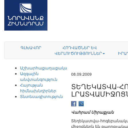
ԳԼԽԱՎՈՐ
ՀՈԴՎԱԾՆԵՐ ԵՎ
ՎԵՐԼՈՒԾՈՒԹՅՈՒՆՆԵՐ
ԻՐԱ
Աշխարհաքաղաքականություն
Ազգային
08.09.2009
անվտանգություն
ՏԵՂԵԿԱՏՎԱ-Հ
Հայության
հիմնախնդիրներ
ԼՐԱՏՎԱՄԻՋՈՑ
Տնտեսագիտություն
Վահրամ Միրաքյան
Տեղեկատվա-հոգեբանակա
միջոցներն են քարոզչական