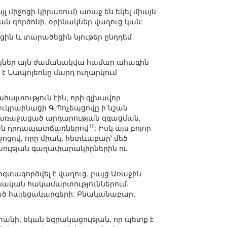
 միջոցի կիրառում) առաջ են եկել միայն
ն գործոնի, օրինակներ վաղուց կան:
եցին և տարածեցին նյութեր ընդդեմ
իկներ այն ժամանակվա համար ահագին
ս է Նապոլեոնը մարդ ուղարկում
հայտություն էին, որի գլխավոր
ուկրաինացի Գ.Պոչեպցովը ի նշան
տ առաջացած արդարության զգացման,
10
կան դրդապատճառներով
: Իսկ այս բոլոր
ոցով, որը միակ, հետևաբար՝ մեծ
փոխության գաղափարակիրներին ու
գտագործվել է վաղուց, բայց Առաջին
նական հակամարտություններում.
ած հայեցակարգերի: Բնականաբար,
անի, եկան եզրակացության, որ պետք է