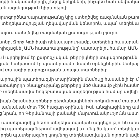
բաղվի հակառակորդի, չեզոք երկրների, ինչպես նաև սեփա
 ազդեցություն կիրառելով:
արտգործնախարարությանը կից ստեղծվեց ռազմական քարոզչ
 տեղեկատվության ղեկավարման կենտրոն, ապա` տեղեկա
իայում ստեղծվեց ռազմական քարոզչության բյուրո:
սոնը, Ջորջ Կռիլիայի ղեկավարությամբ, ստեղծեց հասարա
բիլիզացնել ԱՄՆ հասարակությանը` սատարելու համար ԱՄՆ
ում արգելվում էր քարոզչական թերթիկների տպագրությունն
ան, հակասում էր պատերազմի մասին օրենքներին: Սակայն
վ տպագիր քարոզչության առաջատարներից:
արհային պատերազմի տարիներին մամուլը հասանելի էր մ
ակառակորդի բնակչությանը թերթերը մեծ մասամբ չէին հասն
տեղեկատվա-հոգեբանական ազդեցության համար ավելի հ
այն ֆրանսիացիները գերմանացիների թիկունքում տարածել
՝ ամսական մոտ 750 հազար օրինակ: Իսկ անգլիացիները ամ
րեց նրան, որ Գերմանիայի բանակի մարտունակությունն ա
պատերազմից հետո տեղեկատվական ազդեցությունն առավ
ից պատերազմներում ավելացավ ևս մեկ ճակատ` տեղեկա
են պատերազմող կողմերը տեղեկատվական ոլորտն ավելի