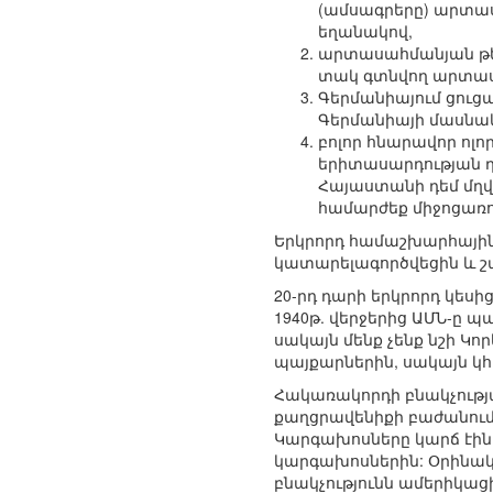
(ամսագրերը) արտաս
եղանակով,
արտասահմանյան թե
տակ գտնվող արտաս
Գերմանիայում ցուց
Գերմանիայի մասնակ
բոլոր հնարավոր ոլո
երիտասարդության դա
Հայաստանի դեմ մղվ
համարժեք միջոցառո
Երկրորդ համաշխարհայի
կատարելագործվեցին և շա
20-րդ դարի երկրորդ կես
1940թ. վերջերից ԱՄՆ-ը պ
սակայն մենք չենք նշի 
պայքարներին, սակայն կ
Հակառակորդի բնակչությ
քաղցրավենիքի բաժանում,
Կարգախոսները կարճ էի
կարգախոսներին: Օրինակ
բնակչությունն ամերիկացի