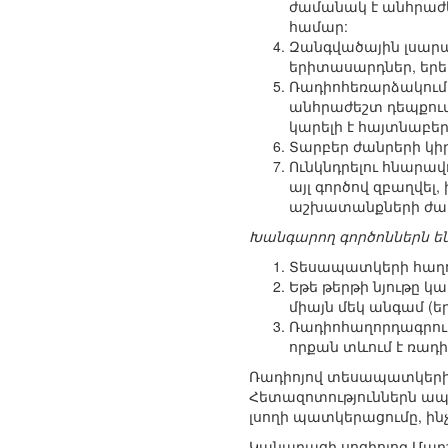
ժամանակ է անհրաժե
համար:
Զանգվածային լսարան
երիտասարդներ, երեխ
Ռադիոհեռարձակումը
անհրաժեշտ դեպքում
կարելի է հայտնաբե
Տարբեր ժանրերի կի
Ունկնդրելու հնարավ
այլ գործով զբաղվել,
աշխատանքների ժա
Խանգարող գործոններն ե
Տեսապատկերի հաղո
Եթե թերթի նյութը կ
միայն մեկ անգամ (եր
Ռադիոհաղորդագրութ
որքան տևում է ռադիոհ
Ռադիոյով տեսապատկերի հա
Հետազոտություններն ապա
լսողի պատկերացումը, ինչ
Կանադացի սոցիոլոգ Մարշ