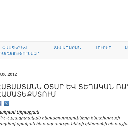
ՓԱՍՏԵՐ ԵՎ
ՏԵՍԱԴԱՐԱՆ
ԼՈՒՐԵՐ
Ա
ԴԱՐՁՈՒԹՅՈՒՆՆԵՐ
8.06.2012
ՀԱՅԱՍՏԱՆՆ ՕՏԱՐ ԵՎ ՏԵՂԱԿԱՆ Ռ
ՀԱՄԱՏԵՔՍՏՈՒՄ
ահրամ Միրաքյան
ՊՀ Հայագիտական հետազոտությունների ինստիտուտի
ազմավարական հետազոտությունների կենտրոնի գիտաշ