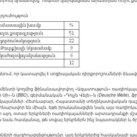
տրուկ կրճատվեց` հօգուտ զարգացման արևմտյան ուղու քա
լուծություն
ռնում, որ կատարվել է սոցիալական դիրքորոշումների ձև
նտի կողմից ֆինանսավորվող «Ազատություն» ռադիոկայա
Սի»-ն (
BBC
), գերմանական «Դոյչե Վելե»-ն (
Deusche Welle
), 
ոկայաններ: Հետևաբար, Հայաստանի տեղեկատվական դաշ
հնարավոր են միայն, եթե իրականացվեն նաև այս ռադիոկայա
ցի այդ, օտար երկրների ռադիոկայանների արտադրանքի մշ
տան նաև հասկանալ, թե տվյալ երկրներն ինչ նպատակներ և
ների ռադիոազդեցությունը
. այդ երկրներից հասկանալի 