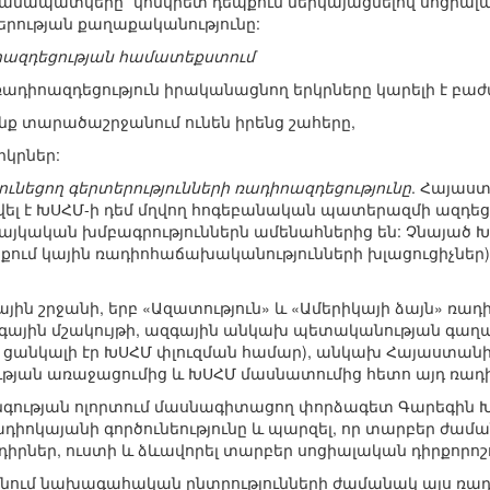
 համապատկերը` կոնկրետ դեպքում ներկայացնելով սոցիալ
երության քաղաքականությունը:
ազդեցության համատեքստում
իոազդեցություն իրականացնող երկրները կարելի է բաժա
ոնք տարածաշրջանում ունեն իրենց շահերը,
րկրներ:
ւնեցող գերտերությունների ռադիոազդեցությունը
. Հայաս
լ է ԽՍՀՄ-ի դեմ մղվող հոգեբանական պատերազմի ազդեցու
հայկական խմբագրություններն ամենահներից են: Չնայած
նքում կային ռադիոհաճախականությունների խլացուցիչներ)
ային շրջանի, երբ «Ազատություն» և «Ամերիկայի ձայն» ռա
գային մշակույթի, ազգային անկախ պետականության գաղ
 ցանկալի էր ԽՍՀՄ փլուզման համար), անկախ Հայաստանի
յան առաջացումից և ԽՍՀՄ մասնատումից հետո այդ ռադ
ւթյան ոլորտում մասնագիտացող փորձագետ Գարեգին Խում
ռադիոկայանի գործունեությունը և պարզել, որ տարբեր ժա
րներ, ուստի և ձևավորել տարբեր սոցիալական դիրքորոշո
անում նախագահական ընտրությունների ժամանակ այս ռա