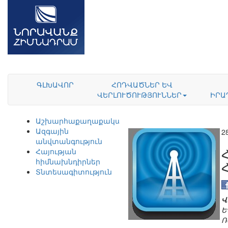
ԳԼԽԱՎՈՐ
ՀՈԴՎԱԾՆԵՐ ԵՎ
ՎԵՐԼՈՒԾՈՒԹՅՈՒՆՆԵՐ
ԻՐԱ
Աշխարհաքաղաքականություն
Ազգային
2
անվտանգություն
Հայության
հիմնախնդիրներ
Տնտեսագիտություն
Վ
Ե
Ռ