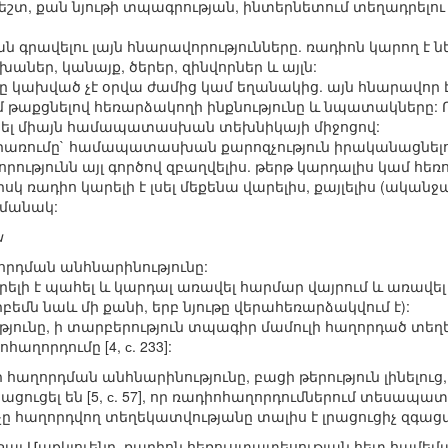
շտ, քան նյութի տպագրության, ինտերնետում տեղադրելու
 գրավելու լայն հնարավորությունները. ռադիոն կարող է ն
աներ, կանայք, ծերեր, զինվորներ և այլն:
 կախված չէ օրվա ժամից կամ եղանակից. այն հնարավոր է 
 թաքցնելով հեռարձակողի ինքնությունը և նպատակները
րել միայն համապատասխան տեխնիկայի միջոցով:
րառումը` համապատասխան քարոզչություն իրականացնելո
որությունն այլ գործով զբաղվելիս. թերթ կարդալիս կամ հեռ
 իսկ ռադիո կարելի է լսել մեքենա վարելիս, քայլելիս (ական
մանակ:
ն
րդման անհնարինությունը:
արելի է պահել և կարդալ առավել հարմար վայրում և առավե
բեմն նաև մի քանի, երբ նյութը վերահեռարձակվում է):
յունը, ի տարբերություն տպագիր մամուլի հաղորդած տեղե
աղորդումը [4, с. 233]:
ղորդման անհնարինությունը, բացի թերություն լինելուց, 
ցուցել են [5, с. 57], որ ռադիոհաղորդումներում տեսապա
ը հաղորդվող տեղեկատվությանը տալիս է լրացուցիչ զգացմո
ալ Մաքկլուենը, ռադիոն հեռուստատեսության հետ համեմա