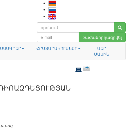
բաժանորդագրվել
ՄՍԱԳՐԵՐ
ՀՐԱՏԱՐԱԿՈՒՄՆԵՐ
ՄԵՐ
ՄԱՍԻՆ
ԱԴԻՈԱԶԴԵՑՈՒԹՅԱՆ
խատող