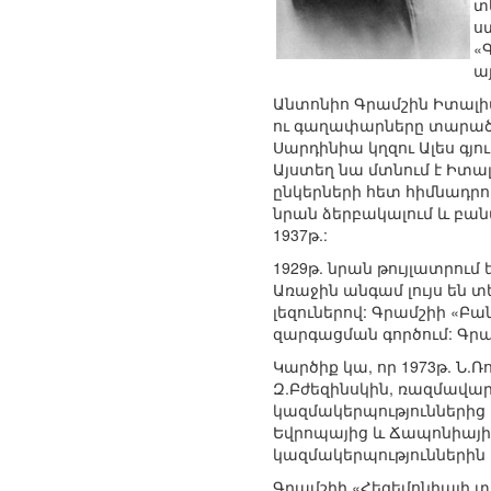
տ
ս
«
ա
Անտոնիո Գրամշին Իտալի
ու գաղափարները տարածվել
Սարդինիա կղզու Ալես գյու
Այստեղ նա մտնում է Իտա
ընկերների հետ հիմնադրո
նրան ձերբակալում և բանտ
1937թ.:
1929թ. նրան թույլատրու
Առաջին անգամ լույս են 
լեզուներով: Գրամշիի «Բ
զարգացման գործում: Գրա
Կարծիք կա, որ 1973թ. Ն
Զ.Բժեզինսկին, ռազմավար
կազմակերպություններից է
Եվրոպայից և Ճապոնիայի
կազմակերպություններին
Գրամշիի «Հեգեմոնիայի տե