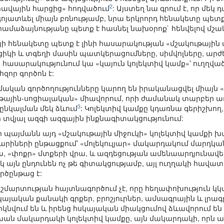
2
րավային հարցից» հոդվածում
: Այստեղ նա գրում է, որ մ
գոյատևել միայն բռնությամբ, նրա երկրորդ հենակետը պետք
համաձայնությանը պետք է հասնել նախօրոք` հենվելով մշակ
ի հենակետը պետք է լինի հասարակության «մշակութային միջ
ցիկի և տգեղի մասին պատկերացումները, սիմվոլները, արժե
 հասարակությունում կա «կայուն կոլեկտիվ կամք»՝ ուղղ
հզոր գործոն է:
մական գործողությունները կարող են իրականացվել միայն «
թային-սոցիալական» միավորում, որի ժամանակ տարբեր ա
3
ընկալման մեկ ձևում
: Կոլեկտիվ կամքը կդառնա գերիշխող,
վի տվյալ ազգի ազգային ինքնագիտակցությունում:
այմանն այդ «մշակութային միջուկի» կոլեկտիվ կամքի խախ
արիների ընթացքում՝ «մոլեկուլյար» մակարդակում մարդկան
ա, «փոքր» մտքերի վրա, և ազդեցության ամենաարդյունա
իկ այն ընդունեն ոչ թե գիտակցությամբ, այլ ուղղակի հավա
ործընթաց է:
ճշմարտության հայտնագործում չէ, որը հեղափոխություն 
կայական քանակի գրքեր, բրոշյուրներ, ամսագրային և լրագ
 կրկնվում են և իրենց հսկայական միակցումով ձևավորու
ան մակարդակի կոլեկտիվ կամքը, այն մակարդակի, որն ան