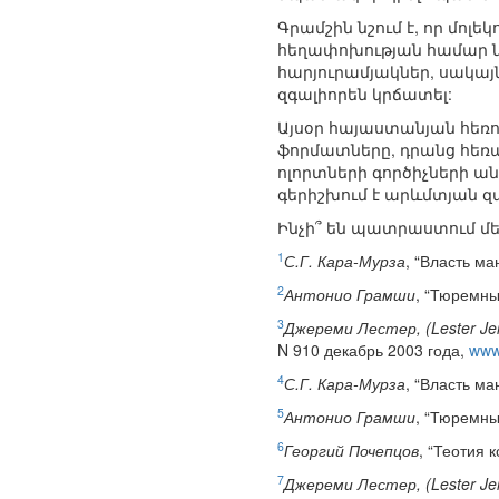
Գրամշին նշում է, որ մոլ
հեղափոխության համար ն
հարյուրամյակներ, սակայ
զգալիորեն կրճատել:
Այսօր հայաստանյան հեռ
ֆորմատները, դրանց հեռա
ոլորտների գործիչների 
գերիշխում է արևմտյան զ
Ինչի՞ են պատրաստում մե
1
С.Г. Кара-Мурза
, “Власть ма
2
Антонио Грамши
, “Тюремны
3
Джереми Лестер, (Lester Je
N 910 декабрь 2003 года,
www.
4
С.Г. Кара-Мурза
, “Власть ма
5
Антонио Грамши
, “Тюремны
6
Георгий Почепцов
, “Теотия 
7
Джереми Лестер, (Lester Je