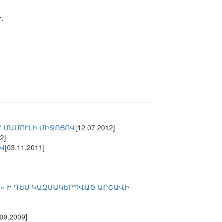
.
 ՄԱՄՈՒԼԻ ՄԻՋՈՑՈՎ
[12.07.2012]
2]
ՈՎ
[03.11.2011]
»-Ի ԴԵՄ ԿԱԶՄԱԿԵՐՊՎԱԾ ԱՐՇԱՎԻ
.09.2009]