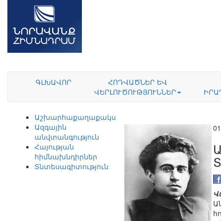
ԳԼԽԱՎՈՐ
ՀՈԴՎԱԾՆԵՐ ԵՎ
ՎԵՐԼՈՒԾՈՒԹՅՈՒՆՆԵՐ
ԻՐԱ
Աշխարհաքաղաքականություն
Ազգային
01
անվտանգություն
Հայության
հիմնախնդիրներ
Տնտեսագիտություն
Վ
Ա
հ