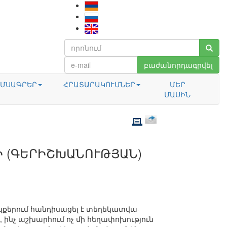
բաժանորդագրվել
ՄՍԱԳՐԵՐ
ՀՐԱՏԱՐԱԿՈՒՄՆԵՐ
ՄԵՐ
ՄԱՍԻՆ
 (ԳԵՐԻՇԽԱՆՈՒԹՅԱՆ)
պքերում հանդիսացել է տեղեկատվա-
, ինչ աշխարհում ոչ մի հեղափոխություն