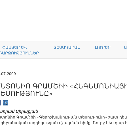
ՓԱՍՏԵՐ ԵՎ
ՏԵՍԱԴԱՐԱՆ
ԼՈՒՐԵՐ
Ա
ԴԱՐՁՈՒԹՅՈՒՆՆԵՐ
.07.2009
ԱՆՏՈՆԻՈ ԳՐԱՄՇԻԻ «ՀԵԳԵՄՈՆԻԱՅԻ
ՏԵՍՈՒԹՅՈՒՆԸ»
ահրամ Միրաքյան
նտոնիո Գրամշիի «Գերիշխանության տեսությունը» շատ դե
ոգեբանական ազդեցության մշակման հիմք: Շուրջ կես դար է