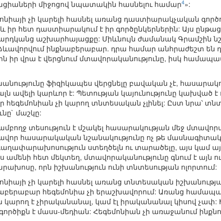
4
ացիաների միջոցով նպատակին հասնելու համար
»:
գեմոնիայի չի կարելի հասնել առանց դաստիարակչական գործ
 իր հետ դաստիարակում է իր գործընկերներին: Այս ընթա
արդկանց աշխարհայացքը: Միևնույն ժամանակ Գրամշին նշու
 ձևավորվում ինքնաբերաբար. դրա համար անհրաժեշտ են
րն իր վրա է վերցնում մտավորականությունը, իսկ հա
շխանությունը ֆիզիկապես վերցնելը բավական չէ, հասարակո
ն ավելի կարևոր է: Պետության կայունությունը կախված է 
որ հեգեմոնիան չի կարող տնտեսական չլինել: Ըստ նրա՝ տն
նը` մաշկը:
մբողջ տեսություն է մշակել հասարակության մեջ մտավոր
վոր հասարակական նշանակությունը ոչ թե մասնագիտակա
լ գաղափարախոսություն ստեղծելն ու տարածելը, այս կամ 
ս ամենի հետ մեկտեղ, մտավորականությունը գնում է այն ու
խոսը, որն իշխանություն ունի տնտեսության ոլորտում:
գեմոնիայի չի կարելի հասնել առանց տնտեսական իշխանութ
աբերաբար հեգեմոնիա չի երաշխավորում: Առանց համապ
ն կարող է չիրականանալ, կամ էլ իրականանալ կիսով չափ: 
րծիքն է մասս-մեդիան: Հեգեմոնիան չի առաջանում ինքնուրո