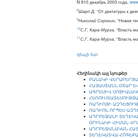
N 910 декабрь 2003 года,
www.
8
Шарп Д.
“От диктатуры к дем
9
Николай Сорокин
, “Новая т
10
С.Г. Кара-Мурза
, “Власть м
11
С.Г. Кара-Мурза
, “Власть м
դեպի ետ
Հեղինակի այլ նյութեր
ԲԱՆԱԿԻ ՎԵՐԱԲԵՐՅԱ
ՀԱՅԱՍՏԱՆՆ ՕՏԱՐ Ե
ԱԳՐԵՍԻՎ ՍՈՑԻԱԼԱԿ
ՀԵՌՈՒՍՏԱՏԵՍՈՒԹՅԱ
ՌԱԴԻՈՅԻ ԱԶԴԵՑՈՒԹ
ՌԱԴԻՈՆ ՈՐՊԵՍ ԱԶԴ
ԱԴՐԲԵՋԱՆԻ ՏԵՂԵԿԱ
ՕՐԻՆԱԿԻ ՀԻՄԱՆ ՎՐ
ԱԴՐԲԵՋԱՆԱԿԱՆ ՀԱՅ
ՏԵՂԵԿԱՏՎԱ-ՀՈԳԵԲԱ