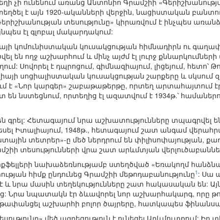
եղի չի ունենում առանց Անտոնիո Գրամշիի «Գերիշխանությ
տեղծել է այն 1920-ականների վերջին, նացիստական բանտո
Գերիշխանության տեսությունը» կիրառվում է ինչպես առանձ
յնպես էլ գլոբալ մակարդակում:
այի կոմունիստական կուսակցության հիմնադիրն ու գաղա
 են ողջ աշխարհում և մինչ այժմ էլ լուրջ քննարկումների ա
ղում: Սովորել է դպրոցում, գիմնազիայում, լիցեյում, հետո՝ 
լիայի սոցիալիստական կուսակցության շարքերը և սկսում զ
ւմ է «Նոր կարգեր» շաբաթաթերթը, որտեղ արտահայտում է
 են նստեցնում, որտեղից էլ ազատվում է 1934թ.՝ համաներ
մ են գրել: Հետագայում նրա աշխատությունները տպագրվել
տեսել Իտալիայում, 1948թ., հետագայում շատ անգամ վերա
անտային տետրեր»-ը մեծ ներդրում են փիլիսոփայության, 
մշիի տեսությունների վրա շատ արևմտյան վերլուծաբաններ
.Ռոքֆելլերի նախաձեռնությամբ ստեղծված «Եռակողմ հանձն
1
ության հիմք ընդունեց Գրամշիի մեթոդաբանությունը
: Սա
 և նրա մասին տեղեկությունները շատ հակասական են: Այն 
ց: Նրա նպատակն էր ձևավորել նոր աշխարհակարգ, որը թո
 թափանցել աշխարհի բոլոր ծայրերը, հատկապես ֆինանս
սությունը» մեծ ազդեցություն է ունեցել Արևմուտքում: Իր