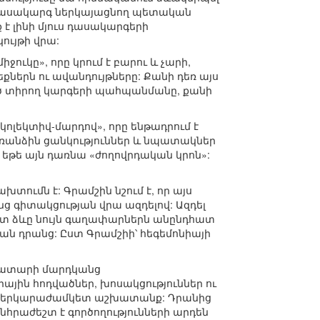
եկ դասակարգ ներկայացնող պետական
 է լինի մյուս դասակարգերի
ույթի վրա:
ուկը», որը կրում է բարու և չարի,
քներն ու ավանդույթները: Քանի դեռ այս
ված տիրող կարգերի պահպանմանը, քանի
կոլեկտիվ-մարդով», որը ենթադրում է
ռանձին ցանկություններ և նպատակներ
 եթե այն դառնա «ժողովրդական կրոն»:
տումն է: Գրամշին նշում է, որ այս
ց գիտակցության վրա ազդելով: Ազդել
վետ ձևը նույն գաղափարներն անընդհատ
տան դրանց: Ըստ Գրամշիի՝ հեգեմոնիայի
կկատարի մարդկանց
րային հոդվածներ, խոսակցություններ ու
մ են երկարաժամկետ աշխատանք: Դրանից
հրաժեշտ է գործողությունների արդեն