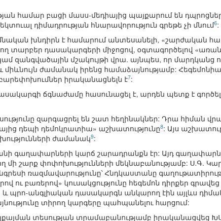
յան համար բացի մասս-մեդիայից պայքարում են դպրոցնե
6
եկտուալ դիմադրության հնարավորություն գրեթե չի մնում
:
մնական խնդիրն է համարում անտեսանելի, «շարժական հա
 տարբեր դասակարգերի միջոցով, օգտագործելով «առանց
կամ զանգվածային մշակույթի վրա. այնպես, որ մարդկանց ո
 միևնույն ժամանակ իրենց համաձայնությամբ: Հեգեմոնիայ
7
 բարեփոխումներ իրականացնելն է
:
 դասակարգի ճգնաժամը հասունացել է, արդեն պետք է գործ
ությունը զարգացրել են շատ հեղինակներ: Դրա հիման վրա 
8
այից դեպի դեմոկրատիա» աշխատությունը
: Այս աշխատու
9
ությունների ժամանակ
:
 քանի գաղափարների կարճ շարադրանքն էր: Այդ գաղափարն
ղ մի շարք փոփոխությունների մեկնաբանությամբ: Ս.Գ. Կա
նգրեսի ռազմավարությունը՝ Հնդկաստանը գաղութատիրությ
ով ու բառերով» կուսակցությունը հեգեմոն դիրքեր գրավե
րը և պրո-անգլիական դասակարգն անկարող էին այլևս դիմակ
նությունը տիրող կարգերը պահպանելու հարցում:
յքայման տեսության տրամաբանությամբ իրականացվեց ԽՍՀ