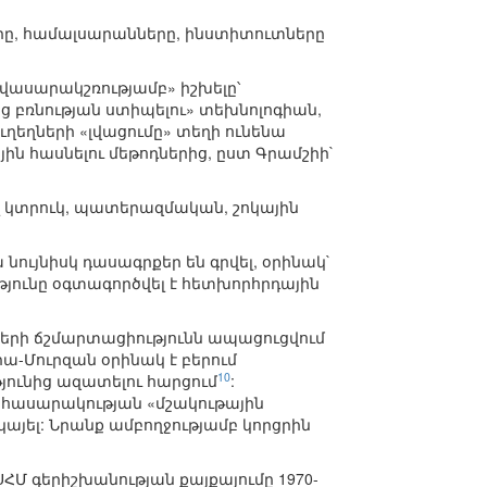
րը, համալսարանները, ինստիտուտները
վասարակշռությամբ» իշխելը՝
 բռնության ստիպելու» տեխնոլոգիան,
ւղեղների «լվացումը» տեղի ունենա
ին հասնելու մեթոդներից, ըստ Գրամշիի`
ել կտրուկ, պատերազմական, շոկային
նույնիսկ դասագրքեր են գրվել, օրինակ`
թյունը օգտագործվել է հետխորհրդային
երի ճշմարտացիությունն ապացուցվում
րա-Մուրզան օրինակ է բերում
10
ունից ազատելու հարցում
:
ց հասարակության «մշակութային
այել: Նրանք ամբողջությամբ կորցրին
Մ գերիշխանության քայքայումը 1970-