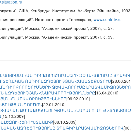
situation.ru
ократии”, США, Кенбридж, Институт им. Альберта Эйнштейна, 1993г
еория революций”. Интернет против Телеэкрана,
www.contr-tv.ru
анипуляции”, Москва, “Академический проект”, 2007г, с. 57.
анипуляции”, Москва, “Академический проект”, 2007г, с. 59.
Լ ՍՈՑԻԱԼԱԿԱՆ ԴԻՐՔՈՐՈՇՈՒՄՆԵՐԻ ՁԵՎԱՎՈՐՈՒՄԸ ՏՊԱԳԻՐ
Վ ՏԵՂԱԿԱՆ ՌԱԴԻՈԱԶԴԵՑՈՒԹՅԱՆ ՀԱՄԱՏԵՔՍՏՈՒՄ
[28.06.201
ԱՆ ԴԻՐՔՈՐՈՇՈՒՄՆԵՐԻ ՁԵՎԱՎՈՐՈՒՄԸ ԼՐԱՏՎԱՄԻՋՈՑՆԵՐ
Ն ԱԶԴԵՑՈՒԹՅԱՆ ՀՆԱՐԱՎՈՐՈՒԹՅՈՒՆՆԵՐԸ
[16.04.2010]
ՅԱՆ ՀՆԱՐԱՎՈՐՈՒԹՅՈՒՆՆԵՐԸ
[09.02.2010]
ԵՑՈՒԹՅԱՆ ԳՈՐԾՈՆ
[22.01.2010]
ՏՎԱԿԱՆ ՔԱՂԱՔԱԿԱՆՈՒԹՅԱՆ ՄԵԿՆԱԲԱՆՈՒՄ` «ԵՎՐՈՆՅՈՒԶ
Ա
[15.12.2009]
ԱԼԵԶՈՒ ՀԵՌՈՒՍՏԱԱԼԻՔ
[08.10.2009]
ՆԱԿԱՆ ԱԶԴԵՑՈՒԹՅՈՒՆԸ ՏՊԱԳԻՐ ԼՐԱՏՎԱՄԻՋՈՑՆԵՐՈՎ
[08