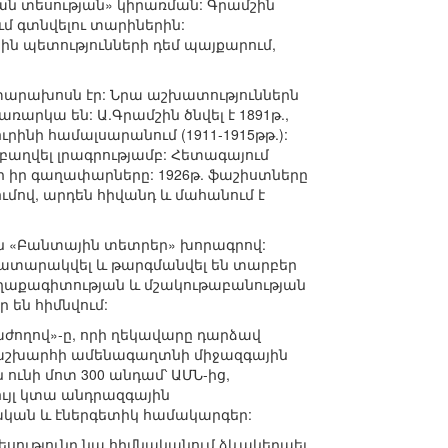
ան տեսության» կիրառման: Գրամշին
ւմ գտնվելու տարիներին:
ին պետությունների դեմ պայքարում,
փարախոսն էր: Նրա աշխատություններն
ռարկա են: Ա.Գրամշին ծնվել է 1891թ.,
Թուրինի համալսարանում (1911-1915թթ.):
բաղվել լրագրությամբ: Հետագայում
ր իր գաղափարները: 1926թ. ֆաշիստները
ումով, արդեն հիվանդ և մահանում է
 են «Բանտային տետրեր» խորագրով:
հրատարակվել և թարգմանվել են տարբեր
քաղաքագիտության և մշակութաբանության
 են հիմնվում:
աժողով»-ը, որի ղեկավարը դարձավ
 աշխարհի ամենագաղտնի միջազգային
ունի մոտ 300 անդամ՝ ԱՄՆ-ից,
ւյլ կտա անդրազգային
ական և էներգետիկ համակարգեր:
 տեսությունը նա հիմնականում ձևակերպել