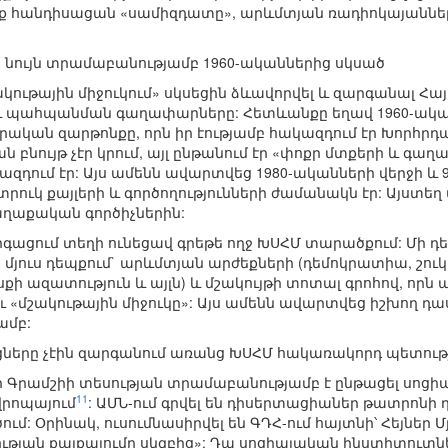
ծիք հանդիսացան «սամիզդատը», արևմտյան ռադիոկայաննե
յս նույն տրամաբանությամբ 1960-ականներից սկսած
ակութային միջուկում» սկսեցին ձևավորվել և զարգանալ 
 պահպանման գաղափարները: Հետևանքը եղավ 1960-ականն
ան զարթոնքը, որն իր էությամբ հակազդում էր Խորհրդայ
նույթ չէր կրում, այլ ընթանում էր «փոքր մտքերի և գաղա
զդում էր: Այս ամենն ավարտվեց 1980-ականների վերջի և
տրուկ քայլերի և գործողությունների ժամանակն էր: Այստե
աղաքական գործիչներին:
ցում տեղի ունեցավ գրեթե ողջ ԽՍՀՄ տարածքում: Մի դե
 մյուս դեպքում` արևմտյան արժեքների (դեմոկրատիա, շուկ
սքի ազատություն և այլն) և մշակույթի տոտալ գրոհով, ո
 «մշակութային միջուկը»: Այս ամենն ավարտվեց իշխող դ
ամբ:
ացները չէին զարգանում առանց ԽՍՀՄ հակառակորդ պետութ
որ Գրամշիի տեսության տրամաբանությամբ է ընթացել սոցի
11
վրոպայում
: ԱՄՆ-ում գրվել են դիսերտացիաներ թատրոնի դ
ւմ: Օրինակ, ուսումնասիրվել են ԳԴՀ-ում հայտնի՝ Հեյներ Մ
թյան քայքայումը սկզբից»: Դա սոցիալական ինստիտուտնե