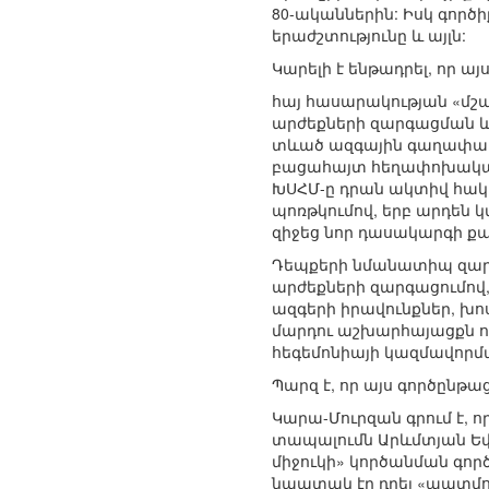
80-ականներին: Իսկ գոր
երաժշտությունը և այլն:
Կարելի է ենթադրել, որ ա
հայ հասարակության «մշ
արժեքների զարգացման և
տևած ազգային գաղափարակ
բացահայտ հեղափոխական բ
ԽՍՀՄ-ը դրան ակտիվ հակա
պոռթկումով, երբ արդեն կ
զիջեց նոր դասակարգի ք
Դեպքերի նմանատիպ զարգա
արժեքների զարգացումով,
ազգերի իրավունքներ, խո
մարդու աշխարհայացքն ու
հեգեմոնիայի կազմավորմ
Պարզ է, որ այս գործընթ
Կարա-Մուրզան գրում է, 
տապալումն Արևմտյան Ե
միջուկի» կործանման գործո
նպատակ էր դրել «պատմու