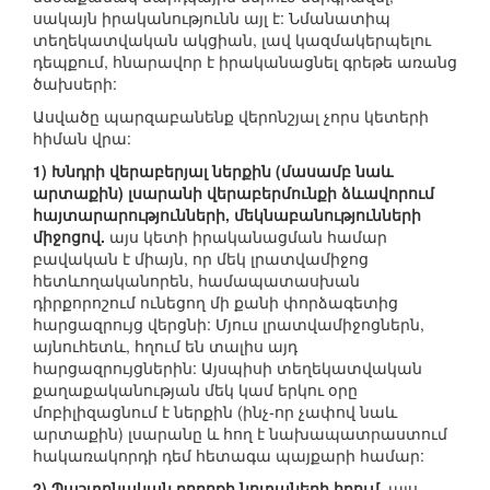
սակայն իրականությունն այլ է: Նմանատիպ
տեղեկատվական ակցիան, լավ կազմակերպելու
դեպքում, հնարավոր է իրականացնել գրեթե առանց
ծախսերի:
Ասվածը պարզաբանենք վերոնշյալ չորս կետերի
հիման վրա:
1) Խնդրի վերաբերյալ ներքին (մասամբ նաև
արտաքին) լսարանի վերաբերմունքի ձևավորում
հայտարարությունների, մեկնաբանությունների
միջոցով.
այս կետի իրականացման համար
բավական է միայն, որ մեկ լրատվամիջոց
հետևողականորեն, համապատասխան
դիրքորոշում ունեցող մի քանի փորձագետից
հարցազրույց վերցնի: Մյուս լրատվամիջոցներն,
այնուհետև, հղում են տալիս այդ
հարցազրույցներին: Այսպիսի տեղեկատվական
քաղաքականության մեկ կամ երկու օրը
մոբիլիզացնում է ներքին (ինչ-որ չափով նաև
արտաքին) լսարանը և հող է նախապատրաստում
հակառակորդի դեմ հետագա պայքարի համար:
2) Պաշտոնական բողոքի նոտաների հղում.
այս