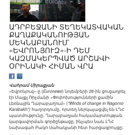
ԱԴՐԲԵՋԱՆԻ ՏԵՂԵԿԱՏՎԱԿԱՆ
ՔԱՂԱՔԱԿԱՆՈՒԹՅԱՆ
ՄԵԿՆԱԲԱՆՈՒՄ`
«ԵՎՐՈՆՅՈՒԶ»-Ի ԴԵՄ
ԿԱԶՄԱԿԵՐՊՎԱԾ ԱՐՇԱՎԻ
ՕՐԻՆԱԿԻ ՀԻՄԱՆ ՎՐԱ
Վահրամ Միրաքյան
«Եվրոնյուզ»-ը (
Euronews
) նոյեմբերի 28-ին ցուցադրել
էր Մայքլ Ռիչմանի «Փոփոխությունների քամին
Լեռնային Ղարաբաղում» (
"Winds of change in Nagorno
Karabakh")
հաղորդումը, որտեղ ներկայացվել են ԼՂՀ
պատմությունը, Ղարաբաղյան հակամարտության
կարգավորման գործընթացը, ինչպես նաև ԼՂՀ
նախագահ Բակո Սահակյանի հետ հարցազրույցը: