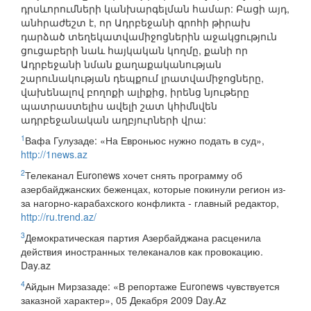
դրսևորումների կանխարգելման համար: Բացի այդ,
անհրաժեշտ է, որ Ադրբեջանի գրոհի թիրախ
դարձած տեղեկատվամիջոցներին աջակցություն
ցուցաբերի նաև հայկական կողմը, քանի որ
Ադրբեջանի նման քաղաքականության
շարունակության դեպքում լրատվամիջոցները,
վախենալով բողոքի ալիքից, իրենց նյութերը
պատրաստելիս ավելի շատ կհիմնվեն
ադրբեջանական աղբյուրների վրա:
1
Вафа Гулузаде: «На Евроньюс нужно подать в суд»,
http://1news.az
2
Телеканал Euronews хочет снять программу об
азербайджанских беженцах, которые покинули регион из-
за нагорно-карабахского конфликта - главный редактор,
http://ru.trend.az/
3
Демократическая партия Азербайджана расценила
действия иностранных телеканалов как провокацию.
Day.az
4
Айдын Мирзазаде: «В репортаже Euronews чувствуется
заказной характер», 05 Декабря 2009 Day.Az