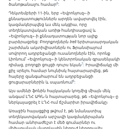
6
ծանոթանալու համար
:
Դեկտեմբերի 11-ին, երբ «Եվրոնյուզ»-ի
քննադատություններն արդեն ավարտվել էին,
կազմակերպվեց ևս մեկ ակցիա, որը
տեղեկատվական առիթ հանդիսացավ և
«Եվրոնյուզ»-ի քննադատության նոր ալիք
բարձրացրեց: Բողոքողներն
Ireli
երիտասարդական
շարժման ակտիվիստներն ու Ֆրանսիայում
սովորող ադրբեջանցի ուսանողներն էին, որոնք
Լիոնում՝ «Եվրոնյուզ»-ի կենտրոնական գրասենյակի
7
դիմաց, բողոքի ցույցի դուրս եկան
: Իրավիճակը մի
քիչ սրելու համար նույնիսկ հայտարարվեց, թե
հայերը զանգահարում են ադրբեջանցի
8
ցուցարարներին և սպառնում
:
Այս ամենի ֆոնին հայկական կողմից միայն մեկ
անգամ ԼՂՀ ԱԳՆ-ն հայտարարեց, թե «Եվրոնյուզ»-ը
ներկայացրել է ԼՂՀ-ում ճշմարիտ իրավիճակը։
Առաջին հայացքից թվում է, թե նմանատիպ
տեղեկատվական արշավի կազմակերպման
համար անհրաժեշտ է մեծ գումարներ ու
մեծաքանակ մարդկային ներուժ ներգրավել,