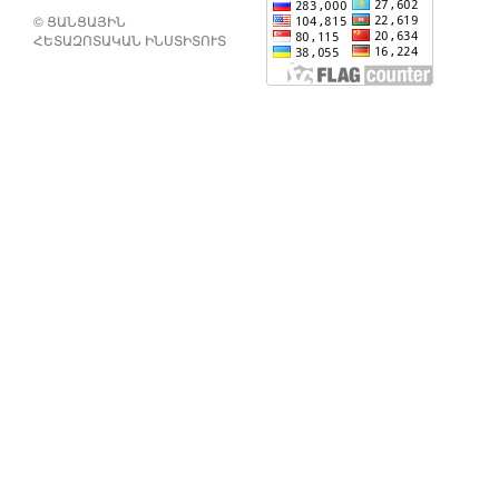
© ՑԱՆՑԱՅԻՆ
ՀԵՏԱԶՈՏԱԿԱՆ ԻՆՍՏԻՏՈՒՏ