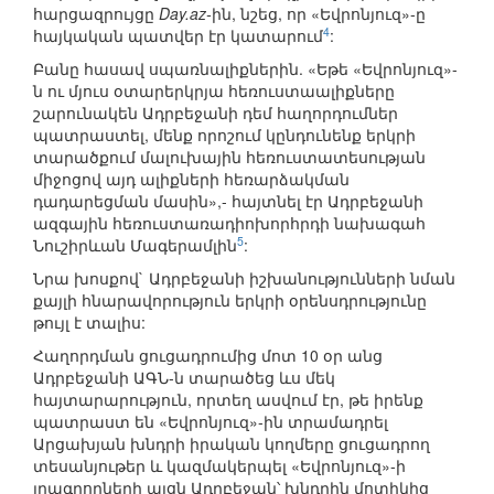
հարցազրույցը
Day.az-
ին, նշեց, որ «Եվրոնյուզ»-ը
4
հայկական պատվեր էր կատարում
:
Բանը հասավ սպառնալիքներին. «Եթե «Եվրոնյուզ»-
ն ու մյուս օտարերկրյա հեռուստաալիքները
շարունակեն Ադրբեջանի դեմ հաղորդումներ
պատրաստել, մենք որոշում կընդունենք երկրի
տարածքում մալուխային հեռուստատեսության
միջոցով այդ ալիքների հեռարձակման
դադարեցման մասին»,- հայտնել էր Ադրբեջանի
ազգային հեռուստառադիոխորհրդի նախագահ
5
Նուշիրևան Մագերամլին
:
Նրա խոսքով` Ադրբեջանի իշխանությունների նման
քայլի հնարավորություն երկրի օրենսդրությունը
թույլ է տալիս:
Հաղորդման ցուցադրումից մոտ 10 օր անց
Ադրբեջանի ԱԳՆ-ն տարածեց ևս մեկ
հայտարարություն, որտեղ ասվում էր, թե իրենք
պատրաստ են «Եվրոնյուզ»-ին տրամադրել
Արցախյան խնդրի իրական կողմերը ցուցադրող
տեսանյութեր և կազմակերպել «Եվրոնյուզ»-ի
լրագրողների այցն Ադրբեջան՝ խնդրին մոտիկից