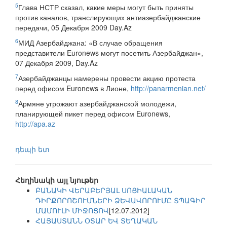
5
Глава НСТР сказал, какие меры могут быть приняты
против каналов, транслирующих антиазербайджанские
передачи, 05 Декабря 2009 Day.Az
6
МИД Азербайджана: «В случае обращения
представители Euronews могут посетить Азербайджан»,
07 Декабря 2009, Day.Az
7
Азербайджанцы намерены провести акцию протеста
перед офисом Euronews в Лионе,
http://panarmenian.net/
8
Армяне угрожают азербайджанской молодежи,
планирующей пикет перед офисом Euronews,
http://apa.az
դեպի ետ
Հեղինակի այլ նյութեր
ԲԱՆԱԿԻ ՎԵՐԱԲԵՐՅԱԼ ՍՈՑԻԱԼԱԿԱՆ
ԴԻՐՔՈՐՈՇՈՒՄՆԵՐԻ ՁԵՎԱՎՈՐՈՒՄԸ ՏՊԱԳԻՐ
ՄԱՄՈՒԼԻ ՄԻՋՈՑՈՎ
[12.07.2012]
ՀԱՅԱՍՏԱՆՆ ՕՏԱՐ ԵՎ ՏԵՂԱԿԱՆ