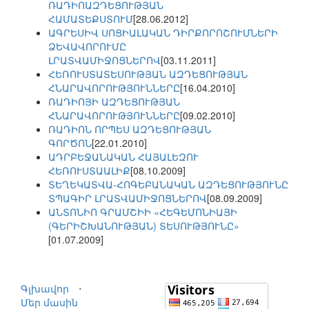
ՌԱԴԻՈԱԶԴԵՑՈՒԹՅԱՆ
ՀԱՄԱՏԵՔՍՏՈՒՄ
[28.06.2012]
ԱԳՐԵՍԻՎ ՍՈՑԻԱԼԱԿԱՆ ԴԻՐՔՈՐՈՇՈՒՄՆԵՐԻ
ՁԵՎԱՎՈՐՈՒՄԸ
ԼՐԱՏՎԱՄԻՋՈՑՆԵՐՈՎ
[03.11.2011]
ՀԵՌՈՒՍՏԱՏԵՍՈՒԹՅԱՆ ԱԶԴԵՑՈՒԹՅԱՆ
ՀՆԱՐԱՎՈՐՈՒԹՅՈՒՆՆԵՐԸ
[16.04.2010]
ՌԱԴԻՈՅԻ ԱԶԴԵՑՈՒԹՅԱՆ
ՀՆԱՐԱՎՈՐՈՒԹՅՈՒՆՆԵՐԸ
[09.02.2010]
ՌԱԴԻՈՆ ՈՐՊԵՍ ԱԶԴԵՑՈՒԹՅԱՆ
ԳՈՐԾՈՆ
[22.01.2010]
ԱԴՐԲԵՋԱՆԱԿԱՆ ՀԱՅԱԼԵԶՈՒ
ՀԵՌՈՒՍՏԱԱԼԻՔ
[08.10.2009]
ՏԵՂԵԿԱՏՎԱ-ՀՈԳԵԲԱՆԱԿԱՆ ԱԶԴԵՑՈՒԹՅՈՒՆԸ
ՏՊԱԳԻՐ ԼՐԱՏՎԱՄԻՋՈՑՆԵՐՈՎ
[08.09.2009]
ԱՆՏՈՆԻՈ ԳՐԱՄՇԻԻ «ՀԵԳԵՄՈՆԻԱՅԻ
(ԳԵՐԻՇԽԱՆՈՒԹՅԱՆ) ՏԵՍՈՒԹՅՈՒՆԸ»
[01.07.2009]
Գլխավոր
⋅
Մեր մասին