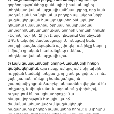
գործողությունները ցանկալի է իրականացնել
տեղեկատվական արշավի ամենասկզբից, որը նաև
ազդանշան կհանդիսանա բողոքի այլ ակցիաների
կազմակերպման համար: Այստեղ քննարկվող
դեպքում նմանատիպ օրինակ հանդիսացավ
արտգործնախարարության բողոքի նոտայի հղումը
«Եվրոնյուզ»-ին: Ճիշտ է, այս դեպքում Ադրբեջանի
ԱԳՆ-ն ակտիվ մասնակցություն ունեցավ նաև
բողոքի կազմակերպման այլ փուլերում, ինչը կարող
է միայն դրական հետևանքներ ունենալ
տեղեկատվական արշավի վրա:
3) Լայն զանգվածների բողոք-նամակների հոսքի
կազմակերպում.
այս դեպքում գրվում է թիրախին
ուղղված նամակի տեքստը, որը տեղադրվում է որևէ
լայն լսարան ունեցող համացանցային
լրատվամիջոցում: Տարբեր անհատներ վերցնում են
տեքստը, և միայն անուն-ազգանունը փոխելով,
ուղարկում են հասցեատիրոջը: Դա
հնարավորություն է տալիս կարճ
ժամանակահատվածում կազմակերպել
հազարավոր բողոքի նամակների հղում: Այս փուլին