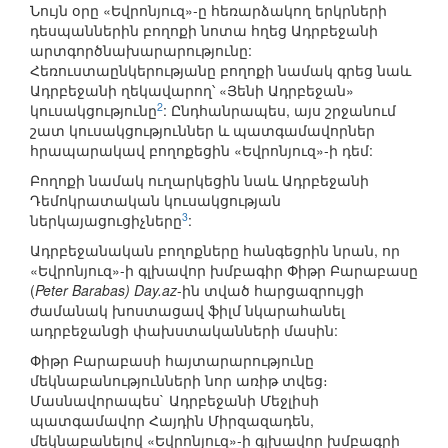
Նույն օրը «Եվրոնյուզ»-ը հեռարձակող երկրների
դեսպաններին բողոքի նոտա հղեց Ադրբեջանի
արտգործնախարարությունը:
Հեռուստաընկերությանը բողոքի նամակ գրեց նաև
Ադրբեջանի ղեկավարող՝ «Յենի Ադրբեջան»
2
կուսակցությունը
: Ընդհանրապես, այս շրջանում
շատ կուսակցություններ և պատգամավորներ
հրապարակավ բողոքեցին «Եվրոնյուզ»-ի դեմ:
Բողոքի նամակ ուղարկեցին նաև Ադրբեջանի
Դեմոկրատական կուսակցության
3
ներկայացուցիչները
:
Ադրբեջանական բողոքները հանգեցրին նրան, որ
«Եվրոնյուզ»-ի գլխավոր խմբագիր Փիթր Բարաբասը
(
Peter Barabas) Day.az
-ին տված հարցազրույցի
ժամանակ խոստացավ ֆիլմ նկարահանել
ադրբեջանցի փախստականների մասին:
Փիթր Բարաբասի հայտարարությունը
մեկնաբանությունների նոր առիթ տվեց։
Մասնավորապես` Ադրբեջանի Մեջլիսի
պատգամավոր Հայդին Միրզազադեն,
մեկնաբանելով «Եվրոնյուզ»-ի գլխավոր խմբագրի