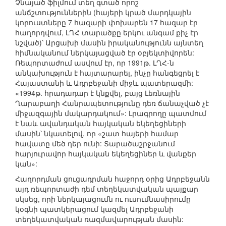
Չնայած ֆիլմում տեղ գտած որոշ
անճշտություններին (հայերի կրած մարդկային
կորուստները 7 հազարի փոխարեն 17 հազար էր
հաղորդվում, ԼՂՀ տարածքը երկու անգամ քիչ էր
նշված)՝ Արցախի մասին իրականությունն այնտեղ
հիմնականում ներկայացված էր օբյեկտիվորեն:
Ռեպորտաժում ասվում էր, որ 1991թ. ԼՂՀ-ն
անկախություն է հայտարարել, ինչը հանգեցրել է
Հայաստանի և Ադրբեջանի միջև պատերազմի:
«1994թ. հրադադար է կնքվել, բայց Լեռնային
Ղարաբաղի Հանրապետությունը դեռ ճանաչված չէ
միջազգային մակարդակում»: Լրագրողը պատմում
է նաև ավանդական հայկական եկեղեցիների
մասին՝ նկատելով, որ «շատ հայերի համար
հավատը մեծ դեր ունի: Տարածաշրջանում
հարյուրավոր հայկական եկեղեցիներ և վանքեր
կան»:
Հաղորդման ցուցադրման հաջորդ օրից Ադրբեջանն
այդ ռեպորտաժի դեմ տեղեկատվական պայքար
սկսեց, որի ներկայացումն ու ուսումնասիրումը
կօգնի պատկերացում կազմել Ադրբեջանի
տեղեկատվական ռազմավարության մասին: