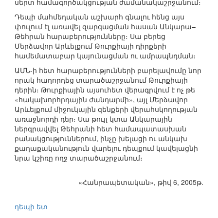
սերտ համագործակցության ժամանակաշրջանում։
Դեպի մահմեդական աշխարհ գնալու հենց այս
փուլում էլ առավել զարգացման հասան Անկարա–
Թեհրան հարաբերությունները։ Սա բերեց
Մերձավոր Արևելքում Թուրքիայի դիրքերի
համեմատաբար կայունացման ու ամրապնդման։
ԱՄՆ-ի հետ հարաբերությունների բարելավումը նոր
որակ հաղորդեց տարածաշրջանում Թուրքիայի
դերին։ Թուրքիային այսուհետ վերագրվում է ոչ թե
«հակախորհրդային ժանդարմի», այլ Մերձավոր
Արևելքում միջուկային զենքերի վերահսկողության
առաջնորդի դեր։ Սա թույլ կտա Անկարային
ներգրավվել Թեհրանի հետ համապատասխան
բանակցություններում, ինչը խելացի ու անկախ
քաղաքականություն վարելու դեպքում կավելացնի
նրա կշիռը ողջ տարածաշրջանում։
«Հանրապետական», թիվ 6, 2005թ.
դեպի ետ