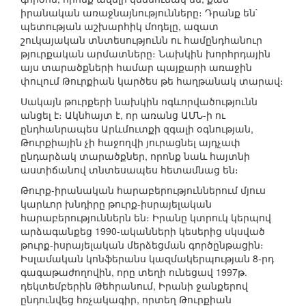
իրանական առաջնայնությունները։ Դրանք են`
պետության աշխարհիկ մոդելը, ազատ
շուկայական տնտեսությունն ու համընդհանուր
թյուրքական արմատները։ Նախկին խորհրդային
այս տարածքների համար պայքարի առաջին
փուլում Թուրքիան կարծես թե հաղթանակ տարավ։
Սակայն թուրքերի նախկին ոգևորվածությունն
անցել է։ Ակնհայտ է, որ առանց ԱՄՆ-ի ու
ընդհանրապես Արևմուտքի զգալի օգնության,
Թուրքիային չի հաջողվի յուրացնել այդչափ
ընդարձակ տարածքներ, որոնք նաև հայտնի
աստիճանով տնտեսապես հետամնաց են։
Թուրք-իրանական հարաբերություններում մյուս
կարևոր խնդիրը թուրք-իսրայելական
հարաբերություններն են։ Իրանը կտրուկ կերպով
արձագանքեց 1990-ականների կեսերից սկսված
թուրք-իսրայելական մերձեցման գործընթացին։
Իսլամական կոնֆերանս կազմակերպության 8-րդ
գագաթաժողովին, որը տեղի ունեցավ 1997թ.
դեկտեմբերին Թեհրանում, Իրանի ջանքերով
ընդունվեց հռչակագիր, որտեղ Թուրքիան