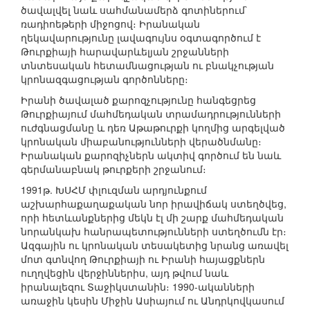
ծավալվել նաև սահմանամերձ գոտիներում`
ռադիոեթերի միջոցով։ Իրանական
ղեկավարությունը լավագույնս օգտագործում է
Թուրքիայի հարավարևելյան շրջանների
տնտեսական հետամնացության ու բնակչության
կրոնազգացության գործոնները։
Իրանի ծավալած քարոզչությունը հանգեցրեց
Թուրքիայում մահմեդական տրամադրությունների
ուժգնացմանը և դեռ Աթաթուրքի կողմից արգելված
կրոնական միաբանությունների վերածնմանը։
Իրանական քարոզիչներն ակտիվ գործում են նաև
գերմանաբնակ թուրքերի շրջանում։
1991թ. ԽՍՀՄ փլուզման արդյունքում
աշխարհաքաղաքական նոր իրավիճակ ստեղծվեց,
որի հետևանքներից մեկն էլ մի շարք մահմեդական
նորանկախ հանրապետությունների ստեղծումն էր։
Ազգային ու կրոնական տեսակետից նրանց առավել
մոտ գտնվող Թուրքիայի ու Իրանի հայացքներն
ուղղվեցին վերջիններիս, այդ թվում նաև
իրանալեզու Տաջիկստանին։ 1990-ականների
առաջին կեսին Միջին Ասիայում ու Անդրկովկասում