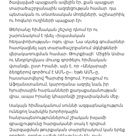
ծավալված պայքարն ավելին էր, քան պայքար
տարածաշրջանային ազդեցության համար. դա
պետական ու տնտեսական մոդելների, աշխարհիկ
ու հոգևոր ուղիների պայքար էր։
Թեհրանը հիմնական շեշտը դնում էր ու
շարունակում է դնել «իսլամական
հեղափոխության» ոգու վրա։ Նա սկսեց գումարներ
հատկացնել այդ տարածաշրջանում մզկիթների
վերակառուցման համար։ Թուրքիայի` Միջին Ասիա
ու Անդրկովկաս մուտք գործելու հիմնական
վտանգն, ըստ Իրանի, այն է, որ «Անկարայի
ձեռքերով գործում է ԱՄՆ-ը»։ Եթե ԱՄՆ-ը,
հաստատվելով Պարսից ծոցում, Իրաքում ու
Աֆղանստանում, կարողանա ազդել նաև իր
հյուսիսային հարևանների քաղաքականության
վրա, ապա Իրանը կհայտնվի շրջափակման մեջ։
Սակայն հիմնականում սուննի ազգաբնակչություն
ունեցող նախկին խորհրդային
հանրապետություններում շիական իսլամի
գրավչությունը հարցականի տակ է դրվում։
Զարգացման թուրքական տարբերակում կան երեք
գործոն, որոնք ավելի կենսունակ են, քան