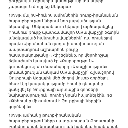
թուրքական զինվորականությունը տանկերի
շարասյուն մտցրեց Անկարա։
1999թ. մայիս–հունիս ամիսներին թուրք-իրանական
հարաբերություններում նոր լարվածություն
նկատվեց։ Անկարան սուր կերպով արձագանքեց
Իրանում թուրք պատգամավոր Մ.Քավաքչըի օգտին
անցկացված հանրահավաքներին` դա որակելով
որպես «իրանական գաղափարախոսության
պարտադրում աշխարհիկ թուրք
հասարակությանը»։ Հիշեցնենք, որ վերոհիշյալ
ճգնաժամը կապված էր «Բարօրություն»
կուսակցության ժառանգորդ «Առաքինություն»
կուսակցության անդամ Մ.Քավաքչըի` գլխաշորով
Թուրքիայի Ազգային մեծ ժողով մուտք գործելու
հետ։ Այդ կապակցությամբ Իրանի դեսպանը
կանչվել էր Թուրքիայի արտաքին գործերի
նախարարություն, որտեղ նրան հայտնել էին, թե
«Թեհրանը միջամտում է Թուրքիայի ներքին
գործերին»։
1999թ. ամռանը թուրք-իրանական
հարաբերությունները վատթարացան Քրդստանի
բանվորական կուսակցության հանդեպ իրանական