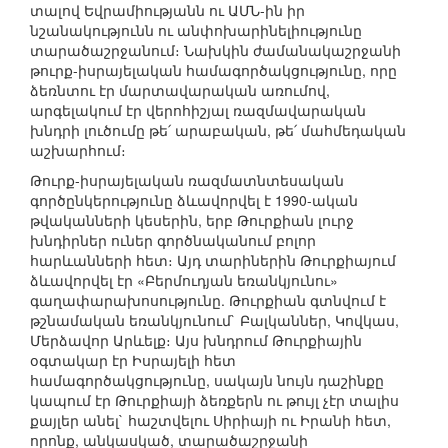
տալով Եվրամիությանն ու ԱՄՆ-ին իր
նշանակությունն ու անփոխարինելիությունը
տարածաշրջանում։ Նախկին ժամանակաշրջանի
թուրք-իսրայելական համագործակցությունը, որը
ձեռնտու էր մարտավարական առումով,
արգելակում էր վերոհիշյալ ռազմավարական
խնդրի լուծումը թե՛ արաբական, թե՛ մահմեդական
աշխարհում։
Թուրք-իսրայելական ռազմատնտեսական
գործընկերությունը ձևավորվել է 1990-ական
թվականների կեսերին, երբ Թուրքիան լուրջ
խնդիրներ ուներ գործնականում բոլոր
հարևանների հետ։ Այդ տարիներին Թուրքիայում
ձևավորվել էր «Բերմուդյան եռանկյունու»
գաղափարախոսությունը. Թուրքիան գտնվում է
թշնամական եռանկյունում` Բալկաններ, Կովկաս,
Մերձավոր Արևելք։ Այս խնդրում Թուրքիային
օգտակար էր Իսրայելի հետ
համագործակցությունը, սակայն նույն դաշինքը
կապում էր Թուրքիայի ձեռքերն ու թույլ չէր տալիս
քայլեր անել` հաշտվելու Սիրիայի ու Իրանի հետ,
որոնք, անկասկած, տարածաշրջանի