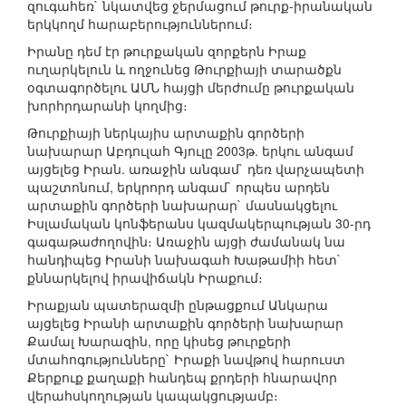
զուգահեռ` նկատվեց ջերմացում թուրք-իրանական
երկկողմ հարաբերություններում։
Իրանը դեմ էր թուրքական զորքերն Իրաք
ուղարկելուն և ողջունեց Թուրքիայի տարածքն
օգտագործելու ԱՄՆ հայցի մերժումը թուրքական
խորհրդարանի կողմից։
Թուրքիայի ներկայիս արտաքին գործերի
նախարար Աբդուլահ Գյուլը 2003թ. երկու անգամ
այցելեց Իրան. առաջին անգամ` դեռ վարչապետի
պաշտոնում, երկրորդ անգամ` որպես արդեն
արտաքին գործերի նախարար` մասնակցելու
Իսլամական կոնֆերանս կազմակերպության 30-րդ
գագաթաժողովին։ Առաջին այցի ժամանակ նա
հանդիպեց Իրանի նախագահ Խաթամիի հետ`
քննարկելով իրավիճակն Իրաքում։
Իրաքյան պատերազմի ընթացքում Անկարա
այցելեց Իրանի արտաքին գործերի նախարար
Քամալ Խարազին, որը կիսեց թուրքերի
մտահոգությունները` Իրաքի նավթով հարուստ
Քերքուք քաղաքի հանդեպ քրդերի հնարավոր
վերահսկողության կապակցությամբ։