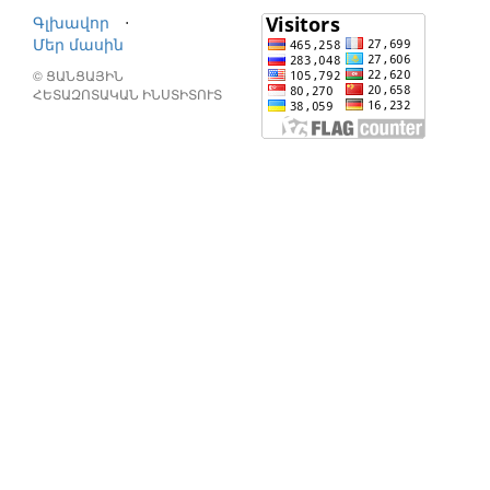
Գլխավոր
⋅
Մեր մասին
© ՑԱՆՑԱՅԻՆ
ՀԵՏԱԶՈՏԱԿԱՆ ԻՆՍՏԻՏՈՒՏ