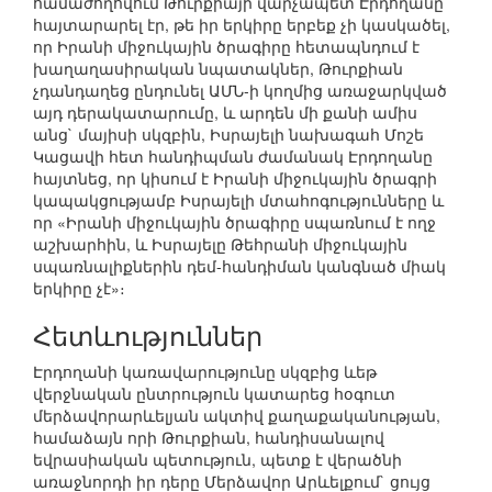
համաժողովում Թուրքիայի վարչապետ Էրդողանը
հայտարարել էր, թե իր երկիրը երբեք չի կասկածել,
որ Իրանի միջուկային ծրագիրը հետապնդում է
խաղաղասիրական նպատակներ, Թուրքիան
չդանդաղեց ընդունել ԱՄՆ-ի կողմից առաջարկված
այդ դերակատարումը, և արդեն մի քանի ամիս
անց` մայիսի սկզբին, Իսրայելի նախագահ Մոշե
Կացավի հետ հանդիպման ժամանակ Էրդողանը
հայտնեց, որ կիսում է Իրանի միջուկային ծրագրի
կապակցությամբ Իսրայելի մտահոգությունները և
որ «Իրանի միջուկային ծրագիրը սպառնում է ողջ
աշխարհին, և Իսրայելը Թեհրանի միջուկային
սպառնալիքներին դեմ-հանդիման կանգնած միակ
երկիրը չէ»։
Հետևություններ
Էրդողանի կառավարությունը սկզբից ևեթ
վերջնական ընտրություն կատարեց հօգուտ
մերձավորարևելյան ակտիվ քաղաքականության,
համաձայն որի Թուրքիան, հանդիսանալով
եվրասիական պետություն, պետք է վերածնի
առաջնորդի իր դերը Մերձավոր Արևելքում` ցույց