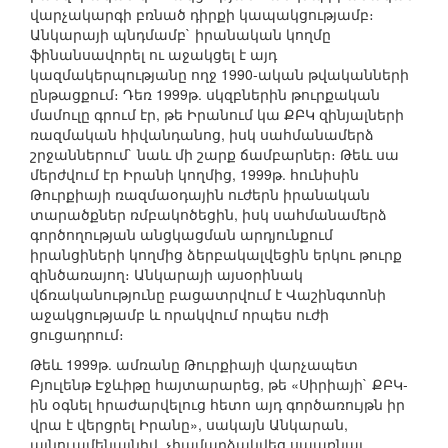
վարչակարգի բռնած դիրքի կապակցությամբ։
Անկարայի պնդմամբ` իրանական կողմը
ֆինանսավորել ու աջակցել է այդ
կազմակերպությանը ողջ 1990-ական թվականների
ընթացքում։ Դեռ 1999թ. սկզբներին թուրքական
մամուլը գրում էր, թե Իրանում կա ՔԲԿ զինյալների
ռազմական հիվանդանոց, իսկ սահմանամերձ
շրջաններում` նաև մի շարք ճամբարներ։ Թեև սա
մերժվում էր Իրանի կողմից, 1999թ. հունիսին
Թուրքիայի ռազմաօդային ուժերն իրանական
տարածքներ ռմբակոծեցին, իսկ սահմանամերձ
գործողության անցկացման արդյունքում
իրանցիների կողմից ձերբակալվեցին երկու թուրք
զինծառայող։ Անկարայի այսօրինակ
վճռականությունը բացատրվում է Վաշինգտոնի
աջակցությամբ և որակվում որպես ուժի
ցուցադրում։
Թեև 1999թ. ամռանը Թուրքիայի վարչապետ
Բյուլենթ Էջևիթը հայտարարեց, թե «Սիրիայի` ՔԲԿ-
ին օգնել հրաժարվելուց հետո այդ գործառույթն իր
վրա է վերցրել Իրանը», սակայն Անկարան,
այնուամենայնիվ, չհամարձակվեց սպառնալ