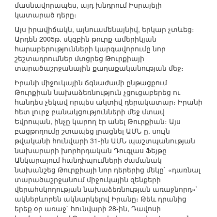
մասնավորապես, այդ խնդրում Իսրայելի
կատարած դերը։
Այս իրավիճակն, այնուամենայնիվ, երկար չտևեց։
Արդեն 2005թ. սկզբին թուրք-ամերիկյան
հարաբերությունների կարգավորումը նոր
շեշտադրումներ մտցրեց Թուրքիայի
տարածաշրջանային քաղաքականության մեջ։
Իրանի միջուկային ճգնաժամի ընթացքում
Թուրքիան նախաձեռնություն չցուցաբերեց ու
հանդես չեկավ որպես ակտիվ դերակատար։ Իրանի
հետ լուրջ բանակցությունների մեջ մտավ
Եվրոպան, ինչը կարող էր անել Թուրքիան։ Այս
բացթողումը շտապեց լրացնել ԱՄՆ-ը. սույն
թվականի հունվարի 31-ին ԱՄՆ պաշտպանության
նախարարի խորհրդական Դուգլաս Ֆեյթը
Անկարայում հանդիպումների ժամանակ
նախանշեց Թուրքիայի նոր դերերից մեկը` «դառնալ
տարածաշրջանում միջուկային զենքերի
վերահսկողության նախաձեռնության առաջնորդ»`
ակներևորեն ակնարկելով Իրանը։ Թեև դրանից
երեք օր առաջ` հունվարի 28-ին, Դավոսի