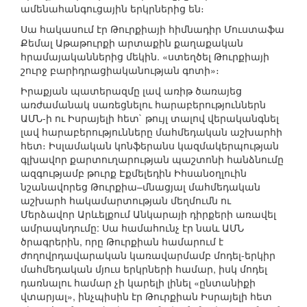
ամենահանգուցային երկրներից են։
Սա հակասում էր Թուրքիայի հիմնադիր Մուստաֆա
Քեմալ Աթաթուրքի արտաքին քաղաքական
հրամայականներից մեկին. «ստեղծել Թուրքիայի
շուրջ բարիդրացիականության գոտի»։
Իրաքյան պատերազմը լավ առիթ ծառայեց
առժամանակ սառեցնելու հարաբերություններն
ԱՄՆ-ի ու Իսրայելի հետ` թույլ տալով վերականգնել
լավ հարաբերությունները մահմեդական աշխարհի
հետ։ Իսլամական կոնֆերանս կազմակերպության
գլխավոր քարտուղարության պաշտոնի հանձնումը
ազգությամբ թուրք Էքմելեդին Իհսանօղլուին
նշանավորեց Թուրքիա–մնացյալ մահմեդական
աշխարհ հակամարտության մեղմումն ու
Մերձավոր Արևելքում Անկարայի դիրքերի առավել
ամրապնդումը: Սա համահունչ էր նաև ԱՄՆ
ծրագրերին, որը Թուրքիան համարում է
ժողովրդավարական կառավարմամբ մոդել-երկիր
մահմեդական մյուս երկրների համար, իսկ մոդել
դառնալու համար չի կարելի լինել «ընտանիքի
վտարյալ», ինչպիսին էր Թուրքիան Իսրայելի հետ