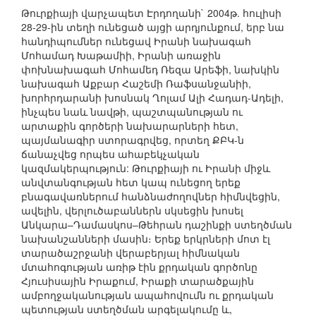
Թուրքիայի վարչապետ Էրդողանի` 2004թ. հուլիսի
28-29-ին տեղի ունեցած այցի արդյունքում, երբ նա
հանդիպումներ ունեցավ Իրանի նախագահ
Մոհամադ Խաթամիի, Իրանի առաջին
փոխնախագահ Մոհամեդ Ռեզա Արեֆի, նախկին
նախագահ Աքբար Հաշեմի Ռաֆսանջանիի,
խորհրդարանի խոսնակ Ղոլամ Ալի Հադադ-Ադելի,
ինչպես նաև նավթի, պաշտպանության ու
արտաքին գործերի նախարարների հետ,
պայմանագիր ստորագրվեց, որտեղ ՔԲԿ-ն
ճանաչվեց որպես ահաբեկչական
կազմակերպություն: Թուրքիայի ու Իրանի միջև
անվտանգության հետ կապ ունեցող երեք
բնագավառներում հանձնաժողովներ հիմնվեցին,
ավելին, վերլուծաբաններն սկսեցին խոսել
Անկարա–Դամասկոս–Թեհրան դաշինքի ստեղծման
նախանշանների մասին։ Երեք երկրների մոտ էլ
տարածաշրջանի վերաբերյալ հիմնական
մտահոգության առիթ էին քրդական գործոնը
Հյուսիսային Իրաքում, Իրաքի տարածքային
ամբողջականության ապահովումն ու քրդական
պետության ստեղծման արգելակումը և,