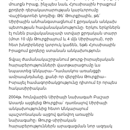
մուտքն Իրաք, ինչպես նաև Հյուսիսային Իրաքում
քրդերի դերակատարության կարևորումը
Վաշինգտոնի կողմից։ Թե՛ Թուրքիային, թե՛
Սիրիային անհանգստացնում է քրդական անկախ
պետության հավանականությունը։ Երկու երկրներն
էլ ունեն բավականաչափ ստվար քրդական տարր
(մոտ 10 մլն Թուրքիայում և 4 մլն Սիրիայում), որի
հետ խնդիրները կտրուկ կաճեն, եթե Հյուսիսային
Իրաքում քրդերը ստանան անկախություն։
Տվյալ ժամանակաշրջանում թուրք-իսրայելական
հարաբերությունների վատթարացումը ևս
նպաստեց Անկարա–Դամասկոս առանցքի
ամրապնդմանը, քանի որ վերջինս Թուրքիա–
Իսրայել համագործակցությունը դիտում էր որպես
հակասիրիական։
2004թ. հունվարին Սիրիայի նախագահ Բաշար
Ասադն այցելեց Թուրքիա` դառնալով Սիրիայի
անկախությունից հետո Անկարայում
պաշտոնական այցով գտնվող առաջին
նախագահը։ Թուրք-սիրիական
հարաբերություններն արագացման նոր ազդակ