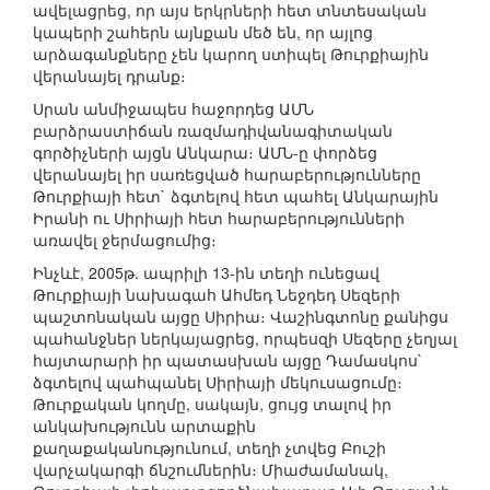
ավելացրեց, որ այս երկրների հետ տնտեսական
կապերի շահերն այնքան մեծ են, որ այլոց
արձագանքները չեն կարող ստիպել Թուրքիային
վերանայել դրանք։
Սրան անմիջապես հաջորդեց ԱՄՆ
բարձրաստիճան ռազմադիվանագիտական
գործիչների այցն Անկարա։ ԱՄՆ-ը փորձեց
վերանայել իր սառեցված հարաբերությունները
Թուրքիայի հետ` ձգտելով հետ պահել Անկարային
Իրանի ու Սիրիայի հետ հարաբերությունների
առավել ջերմացումից։
Ինչևէ, 2005թ. ապրիլի 13-ին տեղի ունեցավ
Թուրքիայի նախագահ Ահմեդ Նեջդեդ Սեզերի
պաշտոնական այցը Սիրիա։ Վաշինգտոնը քանիցս
պահանջներ ներկայացրեց, որպեսզի Սեզերը չեղյալ
հայտարարի իր պատասխան այցը Դամասկոս`
ձգտելով պահպանել Սիրիայի մեկուսացումը։
Թուրքական կողմը, սակայն, ցույց տալով իր
անկախությունն արտաքին
քաղաքականությունում, տեղի չտվեց Բուշի
վարչակարգի ճնշումներին։ Միաժամանակ,