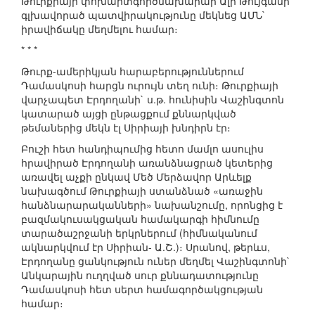
Թուրքիայի փոխարտգործնախարար Ալի Թույգանի
գլխավորած պատվիրակությունը մեկնեց ԱՄՆ`
իրավիճակը մեղմելու համար։
* * *
Թուրք-ամերիկյան հարաբերություններում
Դամասկոսի հարցն ուրույն տեղ ունի։ Թուրքիայի
վարչապետ Էրդողանի` ս.թ. հունիսին Վաշինգտոն
կատարած այցի ընթացքում քննարկված
թեմաներից մեկն էլ Սիրիայի խնդիրն էր։
Բուշի հետ հանդիպումից հետո մամլո ասուլիս
հրավիրած Էրդողանի առանձնացրած կետերից
առավել աչքի ընկավ Մեծ Մերձավոր Արևելք
նախագծում Թուրքիայի ստանձնած «առաջին
հանձնարարականների» նախանշումը, որոնցից է
բազմակուսակցական համակարգի հիմնումը
տարածաշրջանի երկրներում (հիմնականում
ակնարկվում էր Սիրիան- Ա.Շ.)։ Սրանով, թերևս,
Էրդողանը ցանկություն ուներ մեղմել Վաշինգտոնի`
Անկարային ուղղված սուր քննադատությունը
Դամասկոսի հետ սերտ համագործակցության
համար։