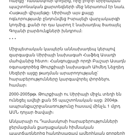
հարցը Դամասկոսի կողմից, որը բոլոր սիրիական
պաշտոնական քարտեզների մեջ ներառում էր նաև
Հաթայի վիլայեթը։ Սիրիայի այս քայլը
ոգևորությամբ ընդունվեց Իսրայելի վարչակարգի
կողմից, քանի որ դա կարող է նախադեպ ծառայել
Գոլանի բարձունքների խնդրում։
* * *
Միջպետական կապերն աննախադեպ կերպով
զարգացան Սիրիայի նախագահ Հաֆեզ Ասադի
մահվանից հետո։ Հանգուցյալի որդի Բաշար Ասադն
օգտագործեց Թուրքիայի նախագահ Ահմեդ Նեջդեդ
Սեզերի այցը թաղման արարողությանը`
հարաբերությունները կարգավորել փորձելու
համար։
2000-2005թթ. Թուրքիայի ու Սիրիայի միջև տեղի են
ունեցել ավելի քան 55 պաշտոնական այց։ 2004թ.
ապրանքաշրջանառությունը հասավ մինչև 1 մլրդ
ԱՄՆ դոլար ծավալի։
Անկարայի ու Դամասկոսի հարաբերությունների
ջերմացման քաղաքական հիմնական
պատճառներից հանդիսացավ ամերիկյան զորքերի