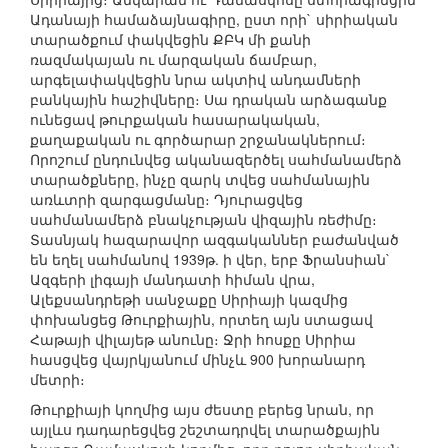
Ադանայի համաձայնագիրը, ըստ որի` սիրիական
տարածքում փակվեցին ՔԲԿ մի քանի
ռազմակայան ու մարզական ճամբար,
արգելափակվեցին նրա ակտիվ անդամների
բանկային հաշիվները։ Սա դրական արձագանք
ունեցավ թուրքական հասարակական,
քաղաքական ու գործարար շրջանակներում։
Որոշում ընդունվեց ականազերծել սահմանամերձ
տարածքները, ինչը զարկ տվեց սահմանային
առևտրի զարգացմանը։ Դյուրացվեց
սահմանամերձ բնակչության վիզային ռեժիմը։
Տասնյակ հազարավոր ազգականներ բաժանված
են եղել սահմանով 1939թ. ի վեր, երբ Ֆրանսիան`
Ազգերի լիգայի մանդատի հիման վրա,
Ալեքսանդրեթի սանջաքը Սիրիայի կազմից
փոխանցեց Թուրքիային, որտեղ այն ստացավ
Հաթայի վիլայեթ անունը։ Ջրի հոսքը Սիրիա
հասցվեց վայրկյանում մինչև 900 խորանարդ
մետրի։
Թուրքիայի կողմից այս ժեստը բերեց նրան, որ
այլևս դադարեցվեց շեշտադրվել տարածքային