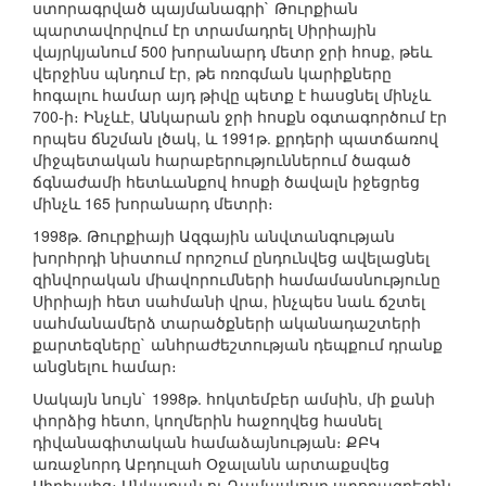
ստորագրված պայմանագրի` Թուրքիան
պարտավորվում էր տրամադրել Սիրիային
վայրկյանում 500 խորանարդ մետր ջրի հոսք, թեև
վերջինս պնդում էր, թե ոռոգման կարիքները
հոգալու համար այդ թիվը պետք է հասցնել մինչև
700-ի։ Ինչևէ, Անկարան ջրի հոսքն օգտագործում էր
որպես ճնշման լծակ, և 1991թ. քրդերի պատճառով
միջպետական հարաբերություններում ծագած
ճգնաժամի հետևանքով հոսքի ծավալն իջեցրեց
մինչև 165 խորանարդ մետրի։
1998թ. Թուրքիայի Ազգային անվտանգության
խորհրդի նիստում որոշում ընդունվեց ավելացնել
զինվորական միավորումների համամասնությունը
Սիրիայի հետ սահմանի վրա, ինչպես նաև ճշտել
սահմանամերձ տարածքների ականադաշտերի
քարտեզները` անհրաժեշտության դեպքում դրանք
անցնելու համար։
Սակայն նույն` 1998թ. հոկտեմբեր ամսին, մի քանի
փորձից հետո, կողմերին հաջողվեց հասնել
դիվանագիտական համաձայնության։ ՔԲԿ
առաջնորդ Աբդուլահ Օջալանն արտաքսվեց
Սիրիայից։ Անկարան ու Դամասկոսը ստորագրեցին