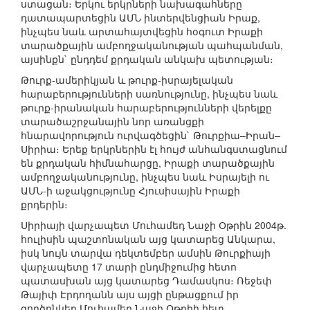
ստացան։ Երկու երկրների նախագահները
դատապարտեցին ԱՄՆ ինտերվենցիան Իրաք,
ինչպես նաև արտահայտվեցին հօգուտ Իրաքի
տարածքային ամբողջականության պահպանման,
այսինքն` ընդդեմ քրդական անկախ պետության։
Թուրք-ամերիկյան և թուրք-իսրայելական
հարաբերությունների սառնությունը, ինչպես նաև
թուրք-իրանական հարաբերությունների վերելքը
տարածաշրջանային նոր առանցքի
հնարավորություն ուրվագծեցին` Թուրքիա–Իրան–
Սիրիա։ Երեք երկրներին էլ հույժ անհանգստացնում
են քրդական հիմնահարցը, Իրաքի տարածքային
ամբողջականությունը, ինչպես նաև Իսրայելի ու
ԱՄՆ-ի աջակցությունը Հյուսիսային Իրաքի
քրդերին։
Սիրիայի վարչապետ Մուհամեդ Նաջի Օթրին 2004թ.
հուլիսին պաշտոնական այց կատարեց Անկարա,
իսկ նույն տարվա դեկտեմբեր ամսին Թուրքիայի
վարչապետը 17 տարի ընդմիջումից հետո
պատասխան այց կատարեց Դամասկոս։ Ռեջեփ
Թայիփ Էրդողանն այս այցի ընթացքում իր
գործընկեր Մուհամեդ Նաջի Օթրիի հետ