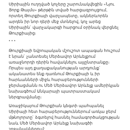
Սիրիային ուղղված կոչերը շարունակվեցին «Նյու
Յորք Թայմս» թերթին տված հարցազրույցում,
որտեղ Թուրքիայի վարչապետը, ակներևորեն
արդեն իր նոր դերի մեջ մտնելով, կոչ արեց
Սիրիային` վարչակարգի հարցում օրինակ վերցնել
Թուրքիայից։
* * *
Թուրքիայի եվրոպական մշուշոտ ապագան հուշում
է նրան` չանտեսել Մերձավոր Արևելքում
առաջնորդի դերին հավակնելու այլընտրանքը։
Որպես այդ քաղաքականության արդյունք`
ականատես ենք դառնում Թուրքիայի և իր
հարևանների միջև հարաբերությունների
ջերմացմանն ու Մեծ Մերձավոր Արևելք ամերիկյան
նախագծում Անկարայի պատրաստակամ
ներգրավմանը։
Առաջիկայում Թուրքիան կձգտի պահպանել
Սիրիայի հետ հարաբերություններում առկա ջերմ
մթնոլորտը` ձգտելով հասնել համագործակցության
նաև Մեծ Մերձավոր Արևելք նախագծի
շրջանակներում: