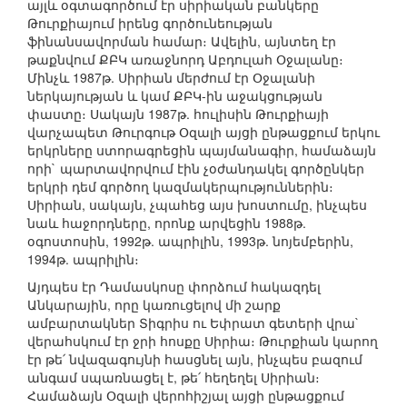
այլև օգտագործում էր սիրիական բանկերը
Թուրքիայում իրենց գործունեության
ֆինանսավորման համար։ Ավելին, այնտեղ էր
թաքնվում ՔԲԿ առաջնորդ Աբդուլահ Օջալանը։
Մինչև 1987թ. Սիրիան մերժում էր Օջալանի
ներկայության և կամ ՔԲԿ-ին աջակցության
փաստը։ Սակայն 1987թ. հուլիսին Թուրքիայի
վարչապետ Թուրգութ Օզալի այցի ընթացքում երկու
երկրները ստորագրեցին պայմանագիր, համաձայն
որի` պարտավորվում էին չօժանդակել գործընկեր
երկրի դեմ գործող կազմակերպություններին։
Սիրիան, սակայն, չպահեց այս խոստումը, ինչպես
նաև հաջորդները, որոնք արվեցին 1988թ.
օգոստոսին, 1992թ. ապրիլին, 1993թ. նոյեմբերին,
1994թ. ապրիլին։
Այդպես էր Դամասկոսը փորձում հակազդել
Անկարային, որը կառուցելով մի շարք
ամբարտակներ Տիգրիս ու Եփրատ գետերի վրա`
վերահսկում էր ջրի հոսքը Սիրիա։ Թուրքիան կարող
էր թե՛ նվազագույնի հասցնել այն, ինչպես բազում
անգամ սպառնացել է, թե՛ հեղեղել Սիրիան։
Համաձայն Օզալի վերոհիշյալ այցի ընթացքում