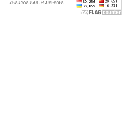
ՀԵՏԱԶՈՏԱԿԱՆ ԻՆՍՏԻՏՈՒՏ