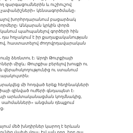
ող զարգացումներին և ուշիուշով
 չափանիշների» կենսագործմանը։
նենալով խորհրդարանում բացարձակ
նորմերը։ Անկարան կրկին փորձ
ականում պահպանելով գործերի հին
և դա հռչակում է իր քաղաքականության
լերով, հաստատելով ժողովրդավարական
ւմը ձեռնտու է։ Արդի Թուրքիայի
երի միջև։ Թուրքիա բերելով խոսքի ու
 վերահսկողությունից ու ստանում
պայակույտին։
ատարակվեց մի հոդված երեք հեղինակների
քիայի զինված ուժերի գնդապետ է։
րքիայի արևմտականացման կողմնակից,
իր սահմանների» անցման դեպքում
ց։
յում մեծ խնդիրներ կարող է երևան
ունից վախի վրա։ Եվ այն օրը, երբ գա