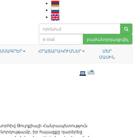
բաժանորդագրվել
ՄՍԱԳՐԵՐ
ՀՐԱՏԱՐԱԿՈՒՄՆԵՐ
ՄԵՐ
ՄԱՍԻՆ
նորհիվ Թուրքիայի Հանրապետություն
նորդությամբ, իր հայացքը դարձրեց