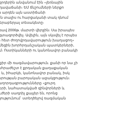
րդերին անվանում էին «լեռնային
 դավաճանի։ ԵՄ ճնշումների ներքո
ն արդեն այն աստիճանի
 են տալիս ու հարցականի տակ դնում
վերաբերյալ տեսակետը։
ռավ 2006թ. մարտի վերջին։ Սա իրապես
ագործվել։ Ավելին, այն սկսվել է որպես
ի հետ ժողովրդավարություն խաղացող»
 դիմեցին խորհրդանշական պատկերների,
մ։ Ոստիկանների ու կանոնավոր բանակի
քիր մի ռազմավարություն. քանի որ նա չի
անհրաժեշտ է քրդական քաղաքական
և, իհարկե, կանոնավոր բանակ, իսկ
րության բարոյական աջակցություն։
ղորդագրությունները «քուրդ
երի, նահատակված զինվորների և
րի սադրիչ քայլեր են, որոնց
ությունում` ստեղծելով ռազմական