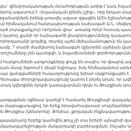
ես` զինվորականության մտահոգության առիթ է նաև իսլամ
քներով ազատում է «իսլամական ջինին շշից», որը երկար 
րջանակներն իրենց առավել ազատ զգացին ԱԶԿ իշխանությա
մ հիմնականում հանրապետության նախագահ Ա.Ն. Սեզերը,
նած յուրաքանչյուր որոշման վրա` առանց որևէ հստակ պ
 կարող, քանի որ նախագահի լիազորությունները դադարում 
րհրդարանի կողմից, որտեղ այժմ մեծամասնություն են կազ
ամբ, 7 տարի ժամկետով նախագահ կընտրեն այժմյան վարչ
րոշումները չեն կասեցվի, և իսլամիստների գործողություն
հարցումների արդյունքները ցույց են տալիս, որ գնալով ավ
ան մասը ձգտում է դեպի Եվրոպա, իսկ հիմնականում արևե
այս զանգվածների հակադրությունը խիստ սկզբունքային է,
ետագա ժողովրդավարացումը կարող է բերել նրան, որ ավե
տակ կվերցնեն երկրի կառավարման ղեկն ու Թուրքիան կու
զարգացման սցենար կարելի է համարել Թուրքիայի վարչա
ա մայրաքաղաքով, իր երեք իրավահավասար սուբյեկտներո
ն Թուրքիա (կենտրոնը` Քոնիա), քրդական ինքնավարություն
պայակույտը երբեք կամովին թույլ չի տա իրերի այնպիսի զար
նկառավարելիության մակարդակի բարձրացման, ինչպես ն