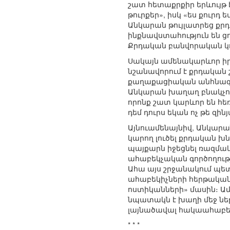
շատ հետաքրքիր երևույթ է
թուրքեր», իսկ «ես քուր
Անկարան թույլատրեց քր
ինքնավստահություն են ցո
Քրդական բանվորական կո
Սակայն ամենակարևոր իրա
նշանավորում է քրդական շ
քաղաքացիական անհնազան
Անկարան խաղաղ բնակչութ
որոնք շատ կարևոր են հ
դեմ դուրս եկան ոչ թե զին
Այնուամենայնիվ, Անկարան
կարող լուծել քրդական 
պայքարն իջեցնել ռազմա
ահաբեկչական գործողությ
Ահա այս շրջանակում պետ
ահաբեկիչների հերթական
ոստիկանների» մասին։ Ամ
նպատակն է խաղի մեջ ներ
լայնածավալ հակաահաբեկ
* * *