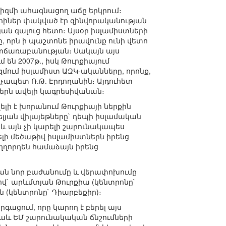
իզմի ահագնացող աճը երկրում։
տարիներ փակված էր զինվորականության
ն գալուց հետո։ Այսօր իսլամիստների
 որն ի պաշտոնե իրավունք ունի վետո
ատճառաբանության։ Սակայն այս
են 2007թ., իսկ Թուրքիայում
մում իսլամիստ ԱԶԿ-ականները, որոնք,
ապետ Ռ.Թ. Էրդողանին։ Այդուհետ
ներն ավելի կագրեսիվանան։
ելի է խորանում Թուրքիայի ներքին
լյան վիլայեթները` դեպի իսլամական
 և այն չի կարելի շարունակապես
լի մեծաթիվ իսլամիստներն իրենց
ղղորդեն համաձայն իրենց
կան նոր բաժանումը և վերափոխումը
վ` արևմտյան Թուրքիա (կենտրոնը`
 (կենտրոնը` Դիարբեքիր)։
գացում, որը կարող է բերել այս
աև ԵՄ շարունակական ճնշումների