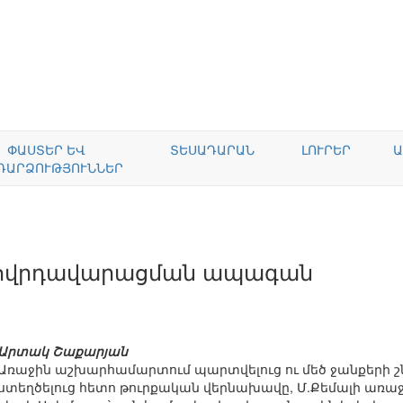
ՓԱՍՏԵՐ ԵՎ
ՏԵՍԱԴԱՐԱՆ
ԼՈՒՐԵՐ
Ա
ԴԱՐՁՈՒԹՅՈՒՆՆԵՐ
ղովրդավարացման ապագան
Արտակ Շաքարյան
Առաջին աշխարհամարտում պարտվելուց ու մեծ ջանքերի շ
ստեղծելուց հետո թուրքական վերնախավը, Մ.Քեմալի առաջ