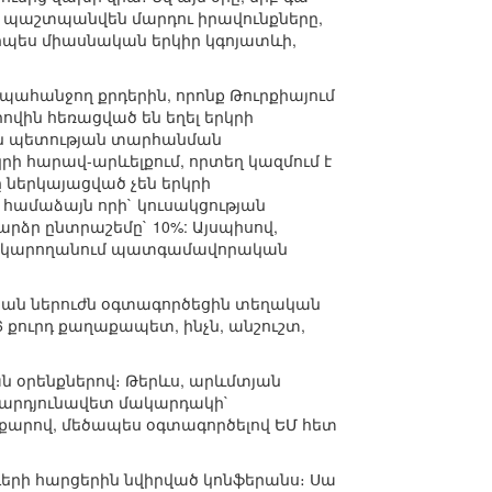
, պաշտպանվեն մարդու իրավունքները,
րպես միասնական երկիր կգոյատևի,
պահանջող քրդերին, որոնք Թուրքիայում
իովին հեռացված են եղել երկրի
կան պետության տարհանման
ի հարավ-արևելքում, որտեղ կազմում է
ը ներկայացված չեն երկրի
համաձայն որի` կուսակցության
արձր ընտրաշեմը` 10%: Այսպիսով,
 չի կարողանում պատգամավորական
կան ներուժն օգտագործեցին տեղական
 քուրդ քաղաքապետ, ինչն, անշուշտ,
ան օրենքներով։ Թերևս, արևմտյան
ի արդյունավետ մակարդակի`
արով, մեծապես օգտագործելով ԵՄ հետ
դերի հարցերին նվիրված կոնֆերանս։ Սա