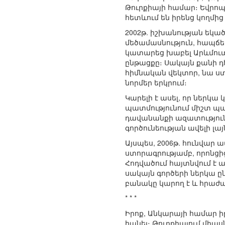
Թուրքիայի համար։ Եվրոպա
հետևում են իրենց կողմ
2002թ. իշխանության եկա
մեծամասնություն, հապճե
կատարեց խաբել Արևմուտք
ընթացքը։ Սակայն քանի դ
հիմնական վեկտոր, նա ստ
նորմեր երկրում։
Կարելի է ասել, որ ներկա
պատմությունում միշտ պա
դավանանքի ազատություն`
գործունեության ավելի լա
Այսպես, 2006թ. հունվար 
ստորագրությամբ, որոնցից
Հոդվածում հայտնվում է 
սակայն գործերի ներկա ը
բանակը կարող է և հրաժ
* * *
Իրոք, Անկարայի համար ի
հանել։ Թուրքիայում միաս