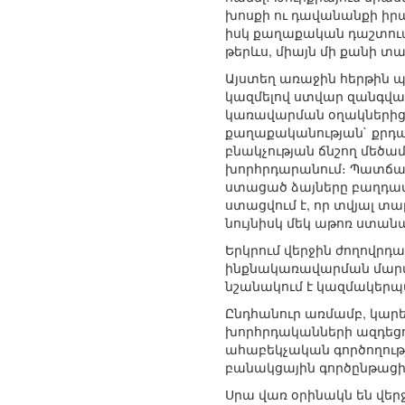
խոսքի ու դավանանքի իր
իսկ քաղաքական դաշտում
թերևս, միայն մի քանի տա
Այստեղ առաջին հերթին պ
կազմելով ստվար զանգված 
կառավարման օղակներից։ 
քաղաքականության` քրդակ
բնակչության ճնշող մեծամ
խորհրդարանում։ Պատճառ
ստացած ձայները բաղդատվ
ստացվում է, որ տվյալ 
նույնիսկ մեկ աթոռ ստան
Երկրում վերջին ժողովր
ինքնակառավարման մարմին
նշանակում է կազմակերպ
Ընդհանուր առմամբ, կարե
խորհրդականների ազդեցու
ահաբեկչական գործողութ
բանակցային գործընթացի 
Սրա վառ օրինակն են վեր