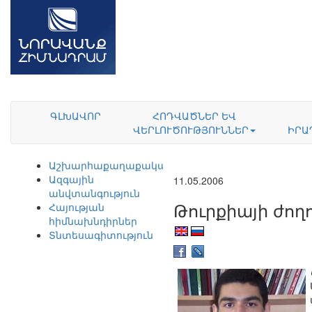
ԳԼԽԱՎՈՐ
ՀՈԴՎԱԾՆԵՐ ԵՎ
ՎԵՐԼՈՒԾՈՒԹՅՈՒՆՆԵՐ
ԻՐԱ
Աշխարհաքաղաքականություն
Ազգային
11.05.2006
անվտանգություն
Թուրքիայի ժո
Հայության
հիմնախնդիրներ
Տնտեսագիտություն