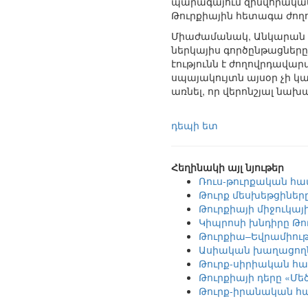
պարագայում զինվորականո
Թուրքիային հետագա ժող
Միաժամանակ, Անկարան իր
ներկայիս գործընթացները
էությունն է ժողովրդավա
սպայակույտն այսօր չի կ
առնել, որ վերոնշյալ նա
դեպի ետ
Հեղինակի այլ նյութեր
Ռուս-թուրքական հա
Թուրք մեսխեթցիներ
Թուրքիայի միջուկայ
Կիպրոսի խնդիրը Թո
Թուրքիա–Եվրամիությ
Ասիական խաղացողնե
Թուրք-սիրիական հա
Թուրքիայի դերը «Մ
Թուրք-իրանական հա