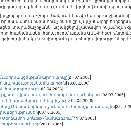
ւթյունը, ամենայն հավանականությամբ, կիրականացնի մի 
ովրդավարացման ուղուց, սակայն փրկելով տարիներով փ
 քայլերում դեռ շարունակում է հաշվի նստել Վաշինգտոնի 
 հիմնականում համահունչ են Բուշի վարչակարգի որդեգրա
րացնել տարածաշրջանն` աջակցելով չափավոր իսլամիզմի զ
արող իրականացնել հեղաշրջում առանց ԱՄՆ-ի հետ խնդիրնե
խագծի հավանական ձախողումը լայն հնարավորություններ 
մագործակցության արդի փուլը
[27.07.2006]
ը՝ տարածաշրջանային գործոն
[13.06.2006]
ին ծրագրերի շուրջ
[06.04.2006]
ւրքիա–Եվրամիություն հարաբերություններում
[02.03.2006]
ուն հարաբերությունների շուրջ
[09.02.2006]
րը էներգակիրների շուկայում. հայացք ապագային
[22.12.2
րաբերություններ
[06.10.2005]
եծ Մերձավոր Արևելք» նախագծում
[19.07.2005]
րաբերություններ
[20.06.2005]