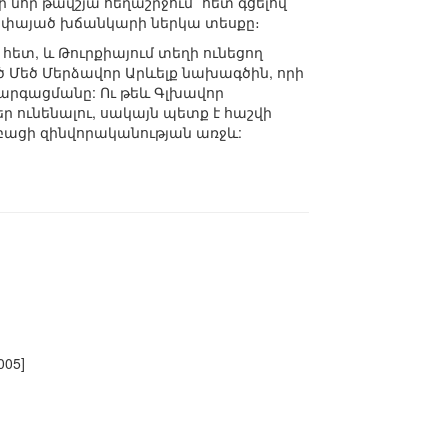
նոր թավշյա հեղաշրջում` հետ գցելով
այփայած խճանկարի ներկա տեսքը։
հետ, և Թուրքիայում տեղի ունեցող
ծ Մեծ Մերձավոր Արևելք նախագծին, որի
արգացմանը: Ու թեև Գլխավոր
ր ունենալու, սակայն պետք է հաշվի
կբացի զինվորականության առջև:
005]