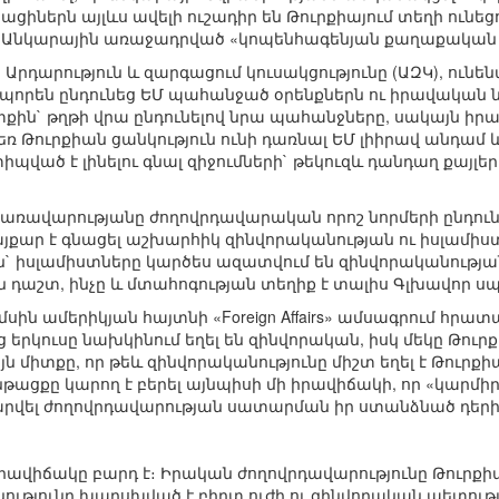
ցիներն այլևս ավելի ուշադիր են Թուրքիայում տեղի ունեց
ից Անկարային առաջադրված «կոպենհագենյան քաղաքական
ծ Արդարություն և զարգացում կուսակցությունը (ԱԶԿ), ու
պորեն ընդունեց ԵՄ պահանջած օրենքներն ու իրավական 
ին` թղթի վրա ընդունելով նրա պահանջները, սակայն իր
եռ Թուրքիան ցանկություն ունի դառնալ ԵՄ լիիրավ անդամ 
իպված է լինելու գնալ զիջումների` թեկուզև դանդաղ քայ
 կառավարությանը ժողովրդավարական որոշ նորմերի ընդունո
յքար է գնացել աշխարհիկ զինվորականության ու իսլամիստն
 իսլամիստները կարծես ազատվում են զինվորականության
յն դաշտ, ինչը և մտահոգության տեղիք է տալիս Գլխավոր ս
ամսին ամերիկյան հայտնի «Foreign Affairs» ամսագրում հր
 երկուսը նախկինում եղել են զինվորական, իսկ մեկը Թուր
այն միտքը, որ թեև զինվորականությունը միշտ եղել է Թու
նթացքը կարող է բերել այնպիսի մի իրավիճակի, որ «կարմ
արվել ժողովրդավարության սատարման իր ստանձնած դերի
րավիճակը բարդ է։ Իրական ժողովրդավարությունը Թուրքիա
նությունը խարսխված է բիրտ ուժի ու զինվորական պետությ