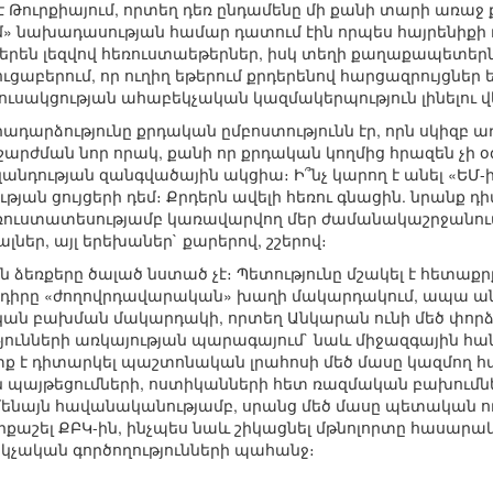
 Թուրքիայում, որտեղ դեռ ընդամենը մի քանի տարի առաջ ք
դ եմ» նախադասության համար դատում էին որպես հայրենիքի
դերեն լեզվով հեռուստաեթերներ, իսկ տեղի քաղաքապետեր
ւցաբերում, որ ուղիղ եթերում քրդերենով հարցազրույցներ
ւսակցության ահաբեկչական կազմակերպություն լինելու 
դարձությունը քրդական ըմբոստությունն էր, որն սկիզբ ա
արժման նոր որակ, քանի որ քրդական կողմից հրազեն չի օգտ
դության զանգվածային ակցիա։ Ի՞նչ կարող է անել «ԵՄ-
յան ցույցերի դեմ։ Քրդերն ավելի հեռու գնացին. նրանք
եռուստատեսությամբ կառավարվող մեր ժամանակաշրջանու
յալներ, այլ երեխաներ` քարերով, շշերով։
 ձեռքերը ծալած նստած չէ։ Պետությունը մշակել է հետաքր
խնդիրը «ժողովրդավարական» խաղի մակարդակում, ապա 
կան բախման մակարդակի, որտեղ Անկարան ունի մեծ փորձ 
ունների առկայության պարագայում` նաև միջազգային հան
ք է դիտարկել պաշտոնական լրահոսի մեծ մասը կազմող հա
 պայթեցումների, ոստիկանների հետ ռազմական բախումն
ենայն հավանականությամբ, սրանց մեծ մասը պետական ուժե
քաշել ՔԲԿ-ին, ինչպես նաև շիկացնել մթնոլորտը հասարակ
չական գործողությունների պահանջ։