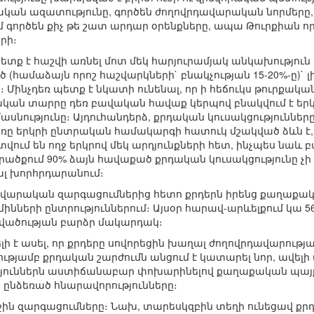
ական ազատությունը, գործեն ժողովրդավարական նորմերը
 գործեն քիչ թե շատ արդար օրենքները, ապա Թուրքիան ո
րի։
ետք է հաշվի առնել մոտ մեկ հարյուրամյակ անկախություն 
(համաձայն որոշ հաշվարկների` բնակչության 15-20%-ը)` լ
Մինչդեռ պետք է նկատի ունենալ, որ ի հեճուկս թուրքա
ան տարրը դեռ բավական հավաք կերպով բնակվում է երկր
ասնությունը։ Այդուհանդերձ, քրդական կուսակցություններ
ը երկրի ընտրական համակարգի հատուկ մշակված ձևն է, 
ում են ողջ երկրով մեկ արդյունքների հետ, ինչպես նաև բ
տարածքում 90% ձայն հավաքած քրդական կուսակցությունը
ալ խորհրդարանում։
դավարական զարգացումներից հետո քրդերն իրենց քաղաքա
ների ընտրություններում։ Այսօր հարավ-արևելքում կա 56
վածության բարձր մակարդակ։
լի է ասել, որ քրդերը սովորեցին խաղալ ժողովրդավարությ
թյամբ քրդական շարժումն անցում է կատարել նոր, ավել
յուններն աստիճանաբար փոխարինելով քաղաքական պայք
ընձեռած հնարավորությունները։
ջին զարգացումները։ Նախ, տարեսկզբին տեղի ունեցավ քր