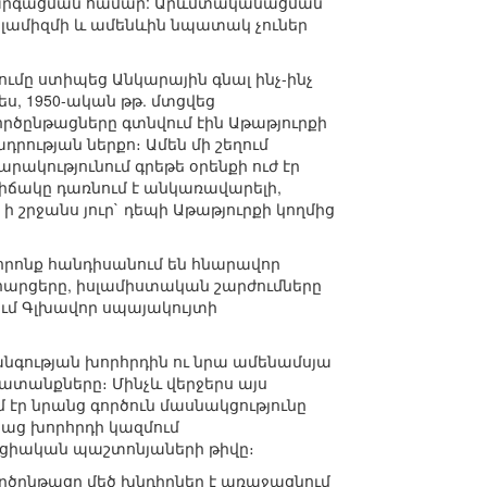
ի զարգացման համար: Արևմտականացման
սլամիզմի և ամենևին նպատակ չուներ
մը ստիպեց Անկարային գնալ ինչ-ինչ
ս, 1950-ական թթ. մտցվեց
րծընթացները գտնվում էին Աթաթյուրքի
ւթյան ներքո։ Ամեն մի շեղում
ակությունում գրեթե օրենքի ուժ էր
վիճակը դառնում է անկառավարելի,
ի շրջանս յուր` դեպի Աթաթյուրքի կողմից
 որոնք հանդիսանում են հնարավոր
 հարցերը, իսլամիստական շարժումները
ում Գլխավոր սպայակույտի
անգության խորհրդին ու նրա ամենամսյա
խատանքները։ Մինչև վերջերս այս
 էր նրանց գործուն մասնակցությունը
աց խորհրդի կազմում
ացիական պաշտոնյաների թիվը։
ործընթացը մեծ խնդիրներ է առաջացնում