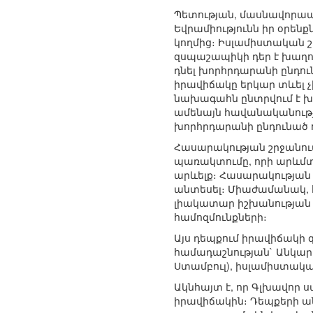
Պետության, մասնավորապ
Եվրամիությունն իր օրեն
կողմից։ Իսլամիստական շ
զսպաշապիկի դեր է խաղու
դնել խորհրդարանի ընդու
իրավիճակը երկար տևել չի
նախագահն ընտրվում է խո
ամենայն հավանականությ
խորհրդարանի ընդունած ո
Հասարակության շրջանում 
պառակտումը, որի արևմտյ
արևելք։ Հասարակության 
անտեսել։ Միաժամանակ, հ
լիակատար իշխանության 
համոզմունքների։
Այս դեպքում իրավիճակի 
համադաշնության` Անկար
Ստամբուլ), իսլամիստակա
Ակնհայտ է, որ Գլխավոր ս
իրավիճակին։ Դեպքերի ա