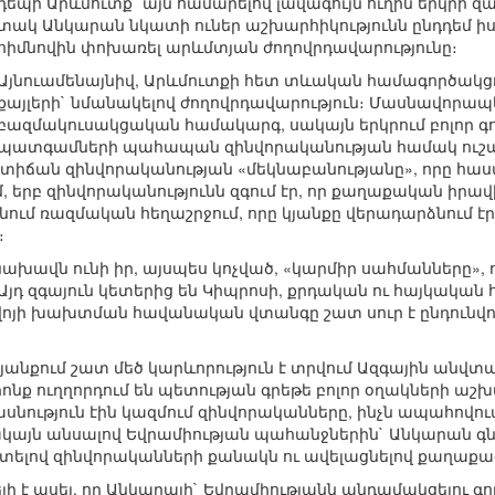
դեպի Արևմուտք` այն համարելով լավագույն ուղին երկր
տակ Անկարան նկատի ուներ աշխարհիկությունն ընդդեմ ի
հիմնովին փոխառել արևմտյան ժողովրդավարությունը։
Այնուամենայնիվ, Արևմուտքի հետ տևական համագործակցու
քայլերի` նմանակելով ժողովրդավարություն։ Մասնավորապե
բազմակուսակցական համակարգ, սակայն երկրում բոլոր գո
պատգամների պահապան զինվորականության համակ ուշադրո
իճան զինվորականության «մեկնաբանությանը», որը հասար
, երբ զինվորականությունն զգում էր, որ քաղաքական իրա
ենում ռազմական հեղաշրջում, որը կյանքը վերադարձնում էր 
։
րնախավն ունի իր, այսպես կոչված, «կարմիր սահմանները»,
 Այդ զգայուն կետերից են Կիպրոսի, քրդական ու հայկական
քվոյի խախտման հավանական վտանգը շատ սուր է ընդունվ
անքում շատ մեծ կարևորություն է տրվում Ազգային անվտ
րոնք ուղղորդում են պետության գրեթե բոլոր օղակների աշ
սնություն էին կազմում զինվորականները, ինչն ապահովում
կայն անսալով Եվրամիության պահանջներին` Անկարան գն
ատելով զինվորականների քանակն ու ավելացնելով քաղաք
լի է ասել, որ Անկարայի` Եվրամիությանն անդամակցելու գ