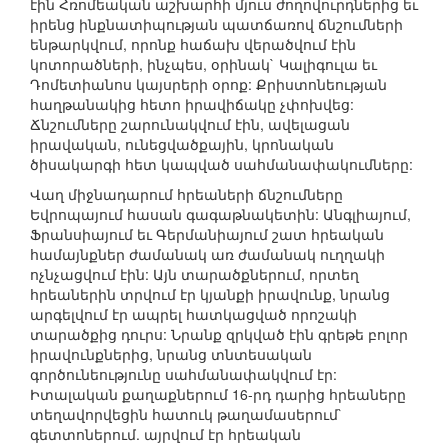
էին Հռոմեական աշխարհի մյուս ժողովուրդներից եւ
իրենց ինքնատիպության պատճառով ճնշումների
ենթարկվում, որոնք հաճախ վերածվում էին
կոտորածների, ինչպես, օրինակ` Կալիգուլա եւ
Դոմետիանոս կայսրերի օրոք: Քրիստոնեության
հաղթանակից հետո իրավիճակը չփոխվեց:
Ճնշումները շարունակվում էին, ավելացան
իրավական, ունեցվածքային, կրոնական
ծիսակարգի հետ կապված սահմանափակումները:
Վաղ միջնադարում հրեաների ճնշումները
Եվրոպայում հասան գագաթնակետին: Անգլիայում,
Ֆրանսիայում եւ Գերմանիայում շատ հրեական
համայնքներ ժամանակ առ ժամանակ ուղղակի
ոչնչացվում էին: Այն տարածքներում, որտեղ
հրեաներին տրվում էր կյանքի իրավունք, նրանց
արգելվում էր ապրել հատկացված որոշակի
տարածքից դուրս: Նրանք զրկված էին գրեթե բոլոր
իրավունքներից, նրանց տնտեսական
գործունեությունը սահմանափակվում էր:
Իտալական քաղաքներում 16-րդ դարից հրեաները
տեղավորվեցին հատուկ թաղամասերում`
գետտոներում. այրվում էր հրեական