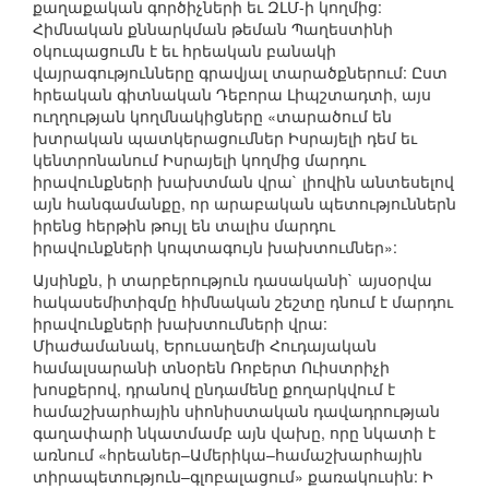
քաղաքական գործիչների եւ ԶԼՄ-ի կողմից:
Հիմնական քննարկման թեման Պաղեստինի
օկուպացումն է եւ հրեական բանակի
վայրագությունները գրավյալ տարածքներում: Ըստ
հրեական գիտնական Դեբորա Լիպշտադտի, այս
ուղղության կողմնակիցները «տարածում են
խտրական պատկերացումներ Իսրայելի դեմ եւ
կենտրոնանում Իսրայելի կողմից մարդու
իրավունքների խախտման վրա` լիովին անտեսելով
այն հանգամանքը, որ արաբական պետություններն
իրենց հերթին թույլ են տալիս մարդու
իրավունքների կոպտագույն խախտումներ»:
Այսինքն, ի տարբերություն դասականի` այսօրվա
հակասեմիտիզմը հիմնական շեշտը դնում է մարդու
իրավունքների խախտումների վրա:
Միաժամանակ, Երուսաղեմի Հուդայական
համալսարանի տնօրեն Ռոբերտ Ուիստրիչի
խոսքերով, դրանով ընդամենը քողարկվում է
համաշխարհային սիոնիստական դավադրության
գաղափարի նկատմամբ այն վախը, որը նկատի է
առնում «հրեաներ–Ամերիկա–համաշխարհային
տիրապետություն–գլոբալացում» քառակուսին: Ի