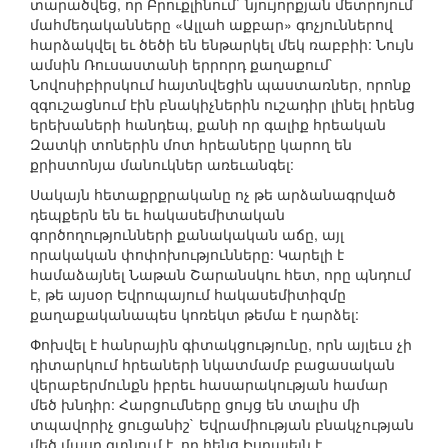
տարածվեց, որ Բրուքլինում` նյույորքյան մետրոյում
մահմեդականները «Ալլահ աքբար» գոչյուններով
հարձակվել եւ ծեծի են ենթարկել մեկ ռաբբիի: Նույն
ամսին Ռուսաստանի երրորդ քաղաքում`
Նովոսիբիրսկում հայտնվեցին պաստառներ, որոնք
զգուշացնում էին բնակիչներին ուշադիր լինել իրենց
երեխաների հանդեպ, քանի որ գալիք հրեական
Զատկի տոներին մոտ հրեաները կարող են
քրիստոնյա մանուկներ առեւանգել:
Սակայն հետաքրքրականը ոչ թե արձանագրված
դեպքերն են եւ հակասեմիտական
գործողությունների քանակական աճը, այլ
որակական փոփոխությունները: Կարելի է
համաձայնել Նաթան Շարանսկու հետ, որը պնդում
է, թե այսօր Եվրոպայում հակասեմիտիզմը
քաղաքականապես կոռեկտ թեմա է դարձել:
Փոխվել է հանրային գիտակցությունը, որն այլեւս չի
դիտարկում հրեաների նկատմամբ բացասական
վերաբերմունքն իբրեւ հասարակության համար
մեծ խնդիր: Հարցումները ցույց են տալիս մի
տպավորիչ ցուցանիշ` Եվրամիության բնակչության
մեծ մասը գտնում է, որ հենց Իսրայելն է