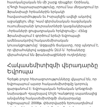
հատկանշական են մի շարք դեպքեր: Օրինակ,
դ’Գոլի հայտարարությունը, որում նա մեղադրում էր
Ֆրանսիայի հրեաներին երկակի
հավատարմության եւ Իսրայելին ավելի ակտիվ
աջակցելու մեջ: Կամ գերմանական ռազմական
ուսումնարանի կուրսանտների կազմակերպած
«հրեաների ցուցադրական հրկիզումը»: Հենց
Ֆրանսիայում է գործում երեւի Եվրոպայի
ամենաակտիվ հակասեմիտական
կուսակցությունը` Ազգային ճակատը, որը պնդում է,
որ վերահսկելով ազգային ԶԼՄ-ն` հրեաները
վերահսկում են ֆրանսիացիների ուղեղները:
Հակասեմիտիզմի վերադարձը
Եվրոպա
Գրեթե բոլոր հետազոտությունները վկայում են, որ
Եվրոպայում այսօր հակասեմիտիզմը կտրուկ
զարգանում է: Եվրոպական հրեական կոնգրեսի
նախագահ Վյաչեսլավ Մոշե Կանթորը սպառնալից
անվանեց հակասեմիտիզմի մակարդակը
Եվրոպայում: 2008թ. փետրվարին Երուսաղեմում