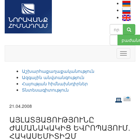
բաժանո
Աշխարհաքաղաքականություն
Ազգային անվտանգություն
Հայության հիմնախնդիրներ
Տնտեսագիտություն
21.04.2008
ԱՅԼԱՏՅԱՑՈՒԹՅՈՒՆԸ
ԺԱՄԱՆԱԿԱԿԻՑ ԵՎՐՈՊԱՅՈՒՄ.
ՀԱԿԱՍԵՄԻՏԻԶՄ