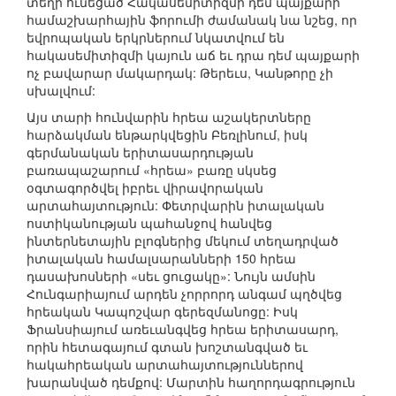
տեղի ունեցած Հակասեմիտիզմի դեմ պայքարի
համաշխարհային ֆորումի ժամանակ նա նշեց, որ
եվրոպական երկրներում նկատվում են
հակասեմիտիզմի կայուն աճ եւ դրա դեմ պայքարի
ոչ բավարար մակարդակ: Թերեւս, Կանթորը չի
սխալվում:
Այս տարի հունվարին հրեա աշակերտները
հարձակման ենթարկվեցին Բեռլինում, իսկ
գերմանական երիտասարդության
բառապաշարում «հրեա» բառը սկսեց
օգտագործվել իբրեւ վիրավորական
արտահայտություն: Փետրվարին իտալական
ոստիկանության պահանջով հանվեց
ինտերնետային բլոգներից մեկում տեղադրված
իտալական համալսարանների 150 հրեա
դասախոսների «սեւ ցուցակը»: Նույն ամսին
Հունգարիայում արդեն չորրորդ անգամ պղծվեց
հրեական Կապոշվար գերեզմանոցը: Իսկ
Ֆրանսիայում առեւանգվեց հրեա երիտասարդ,
որին հետագայում գտան խոշտանգված եւ
հակահրեական արտահայտություններով
խարանված դեմքով: Մարտին հաղորդագրություն