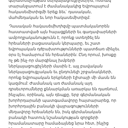
գերատեսչության ներկայացուցիչներին, հստակ
տարանջատում է ժամանակակից Եվրոպայում
հակասեմիտիզմի երեք ձեւ` դասական,
մահմեդական եւ նոր հակասեմիտիզմ:
Դասական հակասեմիտիզմը
պատմականորեն
հաստատված այն հայացքների եւ գաղափարների
ամբողջականությունն է, որոնք ստեղծել են
հրեաների բացասական կերպարը, եւ շատ
եվրոպական դժբախտությունների պատճառ մինչեւ
օրս էլ համարում են հրեաներին: Ընդ որում, խոսքը
ոչ թե ինչ-որ մարգինալ խմբերի
ներկայացուցիչների մասին է, այլ բավական
ներկայացուցչական եւ ընդունելի շրջանակների,
որոնք եվրոպական երկրների էլիտայի մի մասն են
կազմում: Ժամանակ առ ժամանակ այդ
դրսեւորումները քննարկման առարկա են դառնում,
ինչպես, օրինակ, այն դեպքը, երբ գերմանական
խորհրդարանի պատգամավորը հայտարարեց, որ
խորհրդային բանակի վայրագությունների
մեղավորը հրեաներն են, իսկ գերմանական
բանակի հատուկ նշանակության զորքերի
հրամանատարը համաձայնեց նրա հետ, ինչից