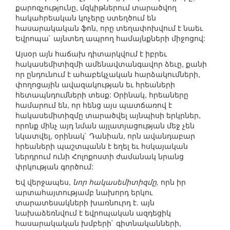
քարոզչությունը, մզկիթներում տարածվող
հակահրեական կոչերը ստեղծում են
հասարակական ֆոն, որը տեղափոխվում է նաեւ
Եվրոպա` այնտեղ ապրող համայնքների միջոցով:
Այսօր այն հաճախ դիտարկվում է իբրեւ
հակասեմիտիզմի ամենավտանգավոր ձեւը, քանի
որ ընդունում է ահաբեկչական հարձակումների,
փողոցային ավազակության եւ հրեաների
հետապնդումների տեսք: Օրինակ, հրեաները
համարում են, որ հենց այս պատճառով է
հակասեմիտիզմը տարածվել այնպիսի երկրներ,
որոնք մինչ այդ նման այլատյացության մեջ չեն
նկատվել, օրինակ` Դանիան, որն ավանդաբար
հրեաների պաշտպանն է եղել եւ հսկայական
ներդրում ունի Հոլոքոստի ժամանակ նրանց
փրկության գործում:
Եվ վերջապես,
նոր հակասեմիտիզմը,
որն իր
արտահայտությամբ նախորդ երկու
տարատեսակների խառնուրդ է. այն
նախաձեռնվում է եվրոպական ազդեցիկ
հասարակական խմբերի` գիտնականների,