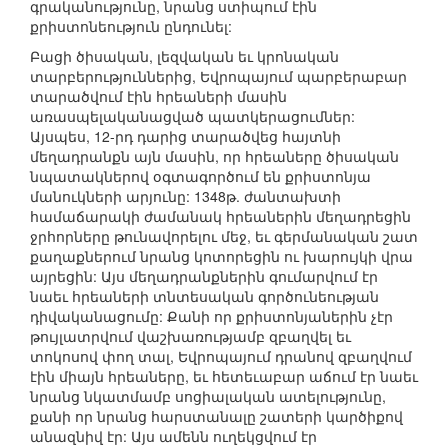
գրականությունը, նրանց ստիպում էին
քրիստոնեություն ընդունել:
Բացի ծիսական, լեզվական եւ կրոնական
տարբերություններից, Եվրոպայում պարբերաբար
տարածվում էին հրեաների մասին
առասպելականացված պատկերացումներ:
Այսպես, 12-րդ դարից տարածվեց հայտնի
մեղադրանքն այն մասին, որ հրեաները ծիսական
նպատակներով օգտագործում են քրիստոնյա
մանուկների արյունը: 1348թ. ժանտախտի
համաճարակի ժամանակ հրեաներին մեղադրեցին
ջրհորները թունավորելու մեջ, եւ գերմանական շատ
քաղաքներում նրանց կոտորեցին ու խարույկի վրա
այրեցին: Այս մեղադրանքներին գումարվում էր
նաեւ հրեաների տնտեսական գործունեության
դիվականացումը: Քանի որ քրիստոնյաներին չէր
թույլատրվում վաշխառությամբ զբաղվել եւ
տոկոսով փող տալ, Եվրոպայում դրանով զբաղվում
էին միայն հրեաները, եւ հետեւաբար աճում էր նաեւ
նրանց նկատմամբ սոցիալական ատելությունը,
քանի որ նրանց հարստանալը շատերի կարծիքով
անազնիվ էր: Այս ամենն ուղեկցվում էր