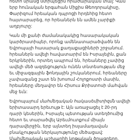
հետո նրանց ստիպեցին հրաժարական տալ: Կամ
երբ հունական երգահան Միքիս Թեոդորակիսը,
Փարիզում հրեական դպրոցի հրդեհից հետո
հայտարարեց, որ հրեաներն են ամեն չարիքի
աղբյուրը:
Կան մի քանի ժամանակակից հասարակական
կարծրատիպեր, որոնք ամենատարածվածն են
Եվրոպայի հասարակ քաղաքացիների շրջանում.
հրեաներն ավելի հավատարիմ են Իսրայելին, քան
երկրներին, որտեղ ապրում են, հրեաները չափից
ավելի մեծ ազդեցություն ունեն տնտեսության մեջ
եւ միջազգային ֆոնդային շուկաներում, հրեաները
չափազանց շատ են խոսում Հոլոքոստի մասին,
հրեաները մեղավոր են Հիսուս Քրիստոսի մահվան
մեջ եւն:
Եվրոպայում
մահմեդական հակասեմիտիզմն
ավելի
երիտասարդ երեւույթ է: Այն առաջացել է 20-րդ
դարի կեսերին, Իսրայել պետության ստեղծումից
հետո եւ տարածվել Արեւմուտքում միայն
դարավերջին, երբ այնտեղ իսլամադավան
բնակչության ներկայությունը մեծացավ:
Մահմեդական աշխարհի կրթական ծրագրերը,