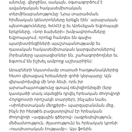
անունը. վերջինս, սակայն, օգտագործում է
ավանդական հակասեմիտական
տերմինաբանությունը: Նրա տարածման
հիմնական կենտրոնները երեքն էին` արաբական
պետությունները, ԽՍՀՄ-ը եւ Արեւելյան Եվրոպայի
երկրները, «նոր ձախերի» խմբավորումները
Եվրոպայում, որոնք հանդես են գալիս
պաղեստինցիների պաշտպանությամբ եւ
դասական հակասեմիտական կարգախոսներով
(հրեաները պարազիտներ են, շահագործողներ եւ
ձգտում են իշխել ամբողջ աշխարհին):
Արաբների նկատմամբ տարած հաղթանակներից
հետո վերացավ հրեաների զոհի կերպարը: Այն
վերափոխվեց մի նոր ձեւի, որն իր
արտահայտությունը գտավ ռեւիզիոնիզմի (երբ
կասկածի տակ սկսեցին դրվել հրեական ժողովրդի
Հոլոքոստի որոշակի տարրեր), ինչպես նաեւ
«սիոնիստական մեղքերի» պարզաբանման մեջ,
ինչն իր հերթին բացատրվում էր հրեական
ժողովրդի «ազգային գծերով» (ագրեսիվություն,
մեծամտություն, ժլատություն) եւ հրեական կրոնի
«ռասիստական էությամբ»: Այս ֆոնին