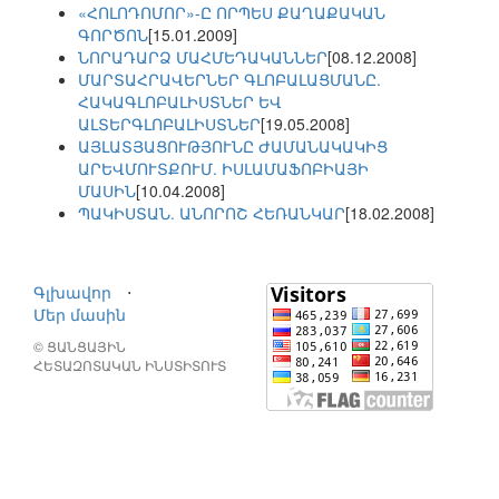
«ՀՈԼՈԴՈՄՈՐ»-Ը ՈՐՊԵՍ ՔԱՂԱՔԱԿԱՆ
ԳՈՐԾՈՆ
[15.01.2009]
ՆՈՐԱԴԱՐՁ ՄԱՀՄԵԴԱԿԱՆՆԵՐ
[08.12.2008]
ՄԱՐՏԱՀՐԱՎԵՐՆԵՐ ԳԼՈԲԱԼԱՑՄԱՆԸ.
ՀԱԿԱԳԼՈԲԱԼԻՍՏՆԵՐ ԵՎ
ԱԼՏԵՐԳԼՈԲԱԼԻՍՏՆԵՐ
[19.05.2008]
ԱՅԼԱՏՅԱՑՈՒԹՅՈՒՆԸ ԺԱՄԱՆԱԿԱԿԻՑ
ԱՐԵՎՄՈՒՏՔՈՒՄ. ԻՍԼԱՄԱՖՈԲԻԱՅԻ
ՄԱՍԻՆ
[10.04.2008]
ՊԱԿԻՍՏԱՆ. ԱՆՈՐՈՇ ՀԵՌԱՆԿԱՐ
[18.02.2008]
Գլխավոր
⋅
Մեր մասին
© ՑԱՆՑԱՅԻՆ
ՀԵՏԱԶՈՏԱԿԱՆ ԻՆՍՏԻՏՈՒՏ