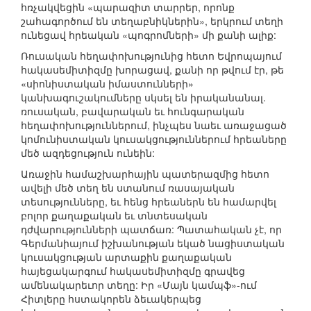
հռչակվեցին «պարազիտ տարրեր, որոնք
շահագործում են տեղաբնիկներին», երկրում տեղի
ունեցավ հրեական «պոգրոմների» մի քանի ալիք:
Ռուսական հեղափոխությունից հետո Եվրոպայում
հակասեմիտիզմը խորացավ, քանի որ թվում էր, թե
«սիոնիստական իմաստունների»
կանխագուշակումները սկսել են իրականանալ.
ռուսական, բավարական եւ հունգարական
հեղափոխություններում, ինչպես նաեւ առաջացած
կոմունիստական կուսակցություններում հրեաները
մեծ ազդեցություն ունեին:
Առաջին համաշխարհային պատերազմից հետո
ավելի մեծ տեղ են ստանում ռասայական
տեսությունները, եւ հենց հրեաներն են համարվել
բոլոր քաղաքական եւ տնտեսական
դժվարությունների պատճառ: Պատահական չէ, որ
Գերմանիայում իշխանության եկած նացիստական
կուսակցության արտաքին քաղաքական
հայեցակարգում հակասեմիտիզմը գրավեց
ամենակարեւոր տեղը: Իր «Մայն կամպֆ»-ում
Հիտլերը հստակորեն ձեւակերպեց