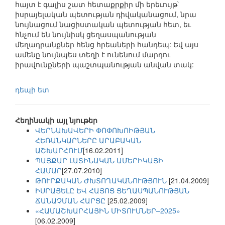
հայտ է գալիս շատ հետաքրքիր մի երեւույթ`
իսրայելական պետության դիվականացում, նրա
նույնացում նացիստական պետության հետ, եւ
հնչում են նույնիսկ ցեղասպանության
մեղադրանքներ հենց հրեաների հանդեպ: Եվ այս
ամենը նույնպես տեղի է ունենում մարդու
իրավունքների պաշտպանության անվան տակ:
դեպի ետ
Հեղինակի այլ նյութեր
ՎԵՐՆԱԽԱՎԵՐԻ ՓՈՓՈԽՈԻԹՅԱՆ
ՀԵՌԱՆԿԱՐՆԵՐԸ ԱՐԱԲԱԿԱՆ
ԱՇԽԱՐՀՈՒՄ
[16.02.2011]
ՊԱՅՔԱՐ ԼԱՏԻՆԱԿԱՆ ԱՄԵՐԻԿԱՅԻ
ՀԱՄԱՐ
[27.07.2010]
ԹՈՒՐՔԱԿԱՆ ԺԽՏՈՂԱԿԱՆՈՒԹՅՈՒՆ
[21.04.2009]
ԻՍՐԱՅԵԼԸ ԵՎ ՀԱՅՈՑ ՑԵՂԱՍՊԱՆՈՒԹՅԱՆ
ՃԱՆԱՉՄԱՆ ՀԱՐՑԸ
[25.02.2009]
«ՀԱՄԱՇԽԱՐՀԱՅԻՆ ՄԻՏՈՒՄՆԵՐ–2025»
[06.02.2009]