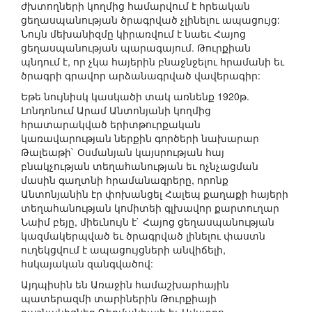
ժխտողների կողմից համարվում է հրեական
ցեղասպանության ծրագրված չլինելու ապացույց:
Նույն մեխանիզմը կիրառվում է նաեւ Հայոց
ցեղասպանության պարագայում. Թուրքիան
պնդում է, որ չկա հայերին բնաջնջելու հրամանի եւ
ծրագրի գրավոր արձանագրված վավերագիր:
Եթե նույնիսկ կասկածի տակ առնենք 1920թ.
Լոնդոնում Արամ Անտոնյանի կողմից
հրատարակված երիտթուրքական
կառավարության ներքին գործերի նախարար
Թալեաթի` Օսմանյան կայսրության հայ
բնակչության տեղահանության եւ ոչնչացման
մասին գաղտնի հրամանագրերը, որոնք
Անտոնյանին էր փոխանցել Հալեպ քաղաքի հայերի
տեղահանության կոմիտեի գլխավոր քարտուղար
Նաիմ բեյը, միեւնույն է` Հայոց ցեղասպանության
կազմակերպված եւ ծրագրված լինելու փաստն
ուղեկցվում է ապացույցների անվիճելի,
հսկայական զանգվածով:
Այդպիսին են Առաջին համաշխարհային
պատերազմի տարիներին Թուրքիայի