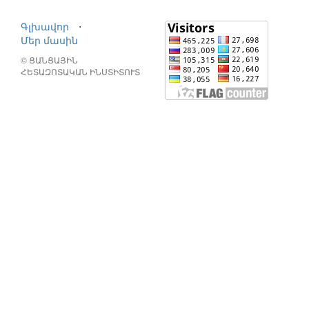
Գլխավոր
⋅
Մեր մասին
© ՑԱՆՑԱՅԻՆ
ՀԵՏԱԶՈՏԱԿԱՆ ԻՆՍՏԻՏՈՒՏ