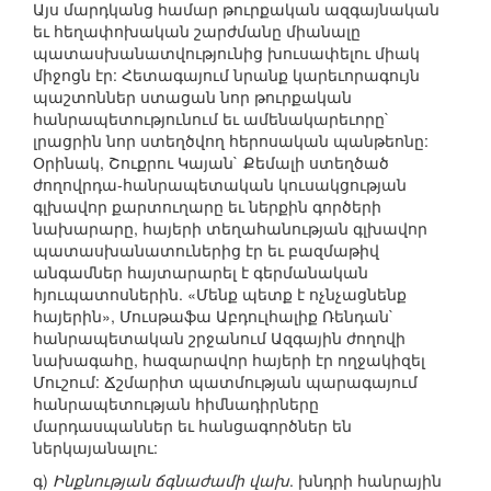
Այս մարդկանց համար թուրքական ազգայնական
եւ հեղափոխական շարժմանը միանալը
պատասխանատվությունից խուսափելու միակ
միջոցն էր: Հետագայում նրանք կարեւորագույն
պաշտոններ ստացան նոր թուրքական
հանրապետությունում եւ ամենակարեւորը`
լրացրին նոր ստեղծվող հերոսական պանթեոնը:
Օրինակ, Շուքրու Կայան` Քեմալի ստեղծած
ժողովրդա-հանրապետական կուսակցության
գլխավոր քարտուղարը եւ ներքին գործերի
նախարարը, հայերի տեղահանության գլխավոր
պատասխանատուներից էր եւ բազմաթիվ
անգամներ հայտարարել է գերմանական
հյուպատոսներին. «Մենք պետք է ոչնչացնենք
հայերին», Մուսթաֆա Աբդուլհալիք Ռենդան`
հանրապետական շրջանում Ազգային ժողովի
նախագահը, հազարավոր հայերի էր ողջակիզել
Մուշում: Ճշմարիտ պատմության պարագայում
հանրապետության հիմնադիրները
մարդասպաններ եւ հանցագործներ են
ներկայանալու:
գ)
Ինքնության ճգնաժամի վախ
. խնդրի հանրային