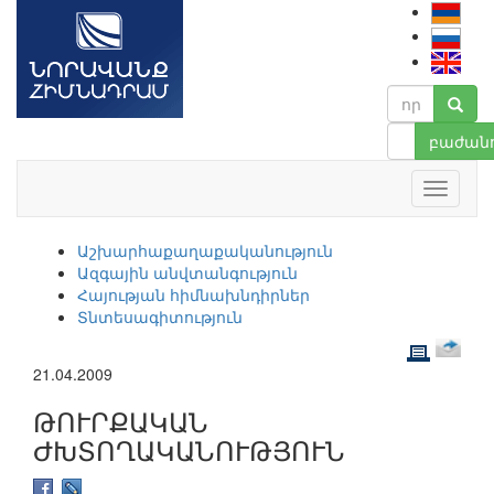
բաժանո
Աշխարհաքաղաքականություն
Ազգային անվտանգություն
Հայության հիմնախնդիրներ
Տնտեսագիտություն
21.04.2009
ԹՈՒՐՔԱԿԱՆ
ԺԽՏՈՂԱԿԱՆՈՒԹՅՈՒՆ