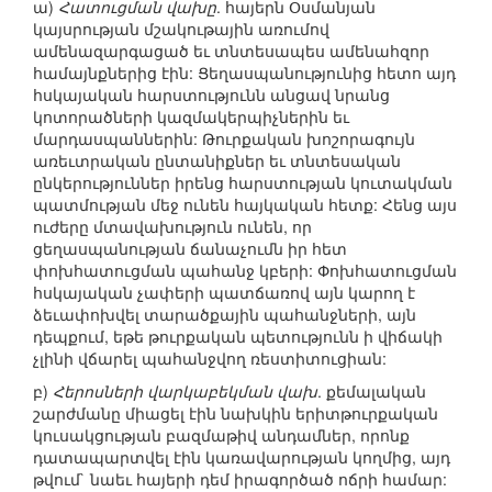
ա)
Հատուցման վախը
. հայերն Օսմանյան
կայսրության մշակութային առումով
ամենազարգացած եւ տնտեսապես ամենահզոր
համայնքներից էին: Ցեղասպանությունից հետո այդ
հսկայական հարստությունն անցավ նրանց
կոտորածների կազմակերպիչներին եւ
մարդասպաններին: Թուրքական խոշորագույն
առեւտրական ընտանիքներ եւ տնտեսական
ընկերություններ իրենց հարստության կուտակման
պատմության մեջ ունեն հայկական հետք: Հենց այս
ուժերը մտավախություն ունեն, որ
ցեղասպանության ճանաչումն իր հետ
փոխհատուցման պահանջ կբերի: Փոխհատուցման
հսկայական չափերի պատճառով այն կարող է
ձեւափոխվել տարածքային պահանջների, այն
դեպքում, եթե թուրքական պետությունն ի վիճակի
չլինի վճարել պահանջվող ռեստիտուցիան:
բ)
Հերոսների վարկաբեկման վախ
. քեմալական
շարժմանը միացել էին նախկին երիտթուրքական
կուսակցության բազմաթիվ անդամներ, որոնք
դատապարտվել էին կառավարության կողմից, այդ
թվում` նաեւ հայերի դեմ իրագործած ոճրի համար: