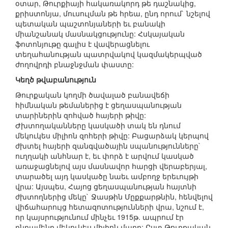
օտար, Թուրքիայի հակառակորդ թե դաշնակից,
քրիստոնյա, մուսուլման թե հրեա, ընդ որում` նշելով
պետական պաշտոնյաների եւ բանակի
միանշանակ մասնակցությունը: Հսկայական
ֆոտոնյութը գալիս է վավերացնելու
տեղահանության պատրվակով կազմակերպված
ժողովրդի բնաջնջման փաստը:
Կեղծ թվաբանություն
Թուրքական կողմի ծավալած բանավեճի
հիմնական թեմաներից է ցեղասպանության
տարիներին զոհված հայերի թիվը:
Ժխտողականները կասկածի տակ են դնում
մեկուկես միլիոն զոհերի թիվը: Բացարձակ կերպով
ժխտել հայերի զանգվածային սպանությունները`
ուղղակի անհնար է, եւ փորձ է արվում կասկած
առաջացնելով այս մասնավոր հարցի վերաբերյալ,
տարածել այդ կասկածը նաեւ ամբողջ երեւույթի
վրա: Այսպես, Հայոց ցեղասպանության հայտնի
ժխտողներից մեկը` Ջասթին Մըքքարթնին, հենվելով
վիճահարույց հետազոտությունների վրա, նշում է,
որ կայսրությունում մինչեւ 1915թ. ապրում էր
ընդամենը մեկուկես միլիոն մարդ: Ըստ Թուրքական