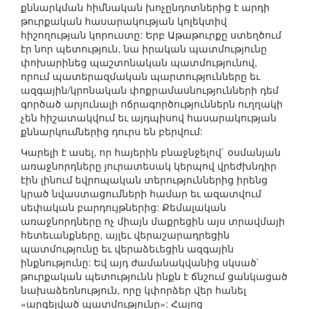
քննարկման հիմնական խոչընդոտներից է արդի
թուրքական հասարակության կոլեկտիվ
հիշողության կորուստը: Երբ Աթաթուրքը ստեղծում
էր նոր պետություն, նա իրական պատմությունը
փոխարինեց պաշտոնական պատմությունով,
որում պատերազմական պարտությունները եւ
ազգային/կրոնական փոքրամասնությունների դեմ
գործած արյունալի ոճրագործություններն ուղղակի
չեն հիշատակվում եւ այդպիսով հասարակության
քննարկումներից դուրս են բերվում:
Կարելի է ասել, որ հայերին բնաջնջելով` օսմանյան
առաջնորդները յուրատեսակ կերպով վրեժխնդիր
էին լինում եվրոպական տերություններից իրենց
կրած նվաստացումների համար եւ ազատվում
սեփական բարդույթներից: Քեմալական
առաջնորդները ոչ միայն մաքրեցին այս տրավմայի
հետեւանքները, այլեւ վերաշարադրեցին
պատմությունը եւ վերաձեւեցին ազգային
ինքնությունը: Եվ այդ ժամանակվանից սկսած`
թուրքական պետությունն ինքն է ճնշում ցանկացած
նախաձեռնություն, որը կփորձեր վեր հանել
«արգելված պատմությունը»: Հայոց