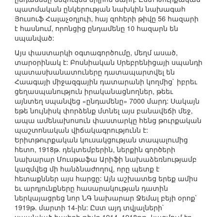
պատմական ընկերության նախկին նախագահ
Յուսուֆ Հալաչօղլուի, հայ զոհերի թիվը 56 հազարի
է հասնում, որոնցից ընդամենը 10 հազարն են
սպանված:
Այս փաստարկի օգտագործումը, մեղմ ասած,
տարօրինակ է: Բոսնիական Սրեբրենիցայի սպանդի
պատասխանատուները դատապարտվել են
Հաագայի միջազգային դատարանի կողմից` իբրեւ
ցեղասպանություն իրականացնողներ, թեեւ
այնտեղ սպանվեց «ընդամենը» 7000 մարդ: Սակայն
եթե նույնիսկ փորձենք մտնել այս բանավեճի մեջ,
ապա ամենախոսուն փաստարկը հենց թուրքական
պաշտոնական վիճակագրությունն է:
Երիտթուրքական կուսակցության տապալումից
հետո, 1918թ. դեկտեմբերին, ներքին գործերի
նախարար Մուսթաֆա Արիֆի նախաձեռնությամբ
կազմվեց մի հանձնաժողով, որը պետք է
հետաքններ այս հարցը: Այն աշխատեց երեք ամիս
եւ արդյունքները հասարակության դատին
ներկայացրեց նոր ՆԳ նախարար Ջեմալ բեյի օրոք`
1919թ. մարտի 14-ին: Ըստ այդ տվյալների`