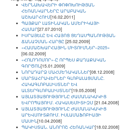
ՎԵՐՆԱԽԱՎԵՐԻ ՓՈՓՈԽՈԻԹՅԱՆ
ՀԵՌԱՆԿԱՐՆԵՐԸ ԱՐԱԲԱԿԱՆ
ԱՇԽԱՐՀՈՒՄ
[16.02.2011]
ՊԱՅՔԱՐ ԼԱՏԻՆԱԿԱՆ ԱՄԵՐԻԿԱՅԻ
ՀԱՄԱՐ
[27.07.2010]
ԻՍՐԱՅԵԼԸ ԵՎ ՀԱՅՈՑ ՑԵՂԱՍՊԱՆՈՒԹՅԱՆ
ՃԱՆԱՉՄԱՆ ՀԱՐՑԸ
[25.02.2009]
«ՀԱՄԱՇԽԱՐՀԱՅԻՆ ՄԻՏՈՒՄՆԵՐ–2025»
[06.02.2009]
«ՀՈԼՈԴՈՄՈՐ»-Ը ՈՐՊԵՍ ՔԱՂԱՔԱԿԱՆ
ԳՈՐԾՈՆ
[15.01.2009]
ՆՈՐԱԴԱՐՁ ՄԱՀՄԵԴԱԿԱՆՆԵՐ
[08.12.2008]
ՄԱՐՏԱՀՐԱՎԵՐՆԵՐ ԳԼՈԲԱԼԱՑՄԱՆԸ.
ՀԱԿԱԳԼՈԲԱԼԻՍՏՆԵՐ ԵՎ
ԱԼՏԵՐԳԼՈԲԱԼԻՍՏՆԵՐ
[19.05.2008]
ԱՅԼԱՏՅԱՑՈՒԹՅՈՒՆԸ ԺԱՄԱՆԱԿԱԿԻՑ
ԵՎՐՈՊԱՅՈՒՄ. ՀԱԿԱՍԵՄԻՏԻԶՄ
[21.04.2008]
ԱՅԼԱՏՅԱՑՈՒԹՅՈՒՆԸ ԺԱՄԱՆԱԿԱԿԻՑ
ԱՐԵՎՄՈՒՏՔՈՒՄ. ԻՍԼԱՄԱՖՈԲԻԱՅԻ
ՄԱՍԻՆ
[10.04.2008]
ՊԱԿԻՍՏԱՆ. ԱՆՈՐՈՇ ՀԵՌԱՆԿԱՐ
[18.02.2008]