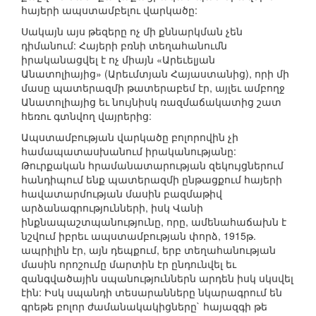
հայերի ապստամբելու վարկածը:
Սակայն այս թեզերը ոչ մի քննարկման չեն
դիմանում: Հայերի բռնի տեղահանումն
իրականացվել է ոչ միայն «Արեւելյան
Անատոլիայից» (Արեւմտյան Հայաստանից), որի մի
մասը պատերազմի թատերաբեմ էր, այլեւ ամբողջ
Անատոլիայից եւ նույնիսկ ռազմաճակատից շատ
հեռու գտնվող վայրերից:
Ապստամբության վարկածը բոլորովին չի
համապատասխանում իրականությանը:
Թուրքական հրամանատարության զեկույցներում
հանդիպում ենք պատերազմի ընթացքում հայերի
հավատարմության մասին բազմաթիվ
արձանագրությունների, իսկ Վանի
ինքնապաշտպանությունը, որը, ամենահաճախն է
նշվում իբրեւ ապստամբության փորձ, 1915թ.
ապրիլին էր, այն դեպքում, երբ տեղահանության
մասին որոշումը մարտին էր ընդունվել եւ
զանգվածային սպանություններն արդեն իսկ սկսվել
էին: Իսկ սպանդի տեսարանները նկարագրում են
գրեթե բոլոր ժամանակակիցները` հայազգի թե