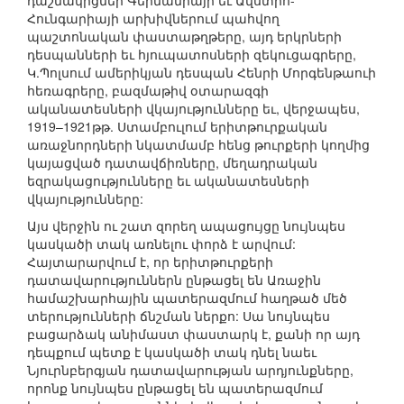
դաշնակիցներ Գերմանիայի եւ Ավստրո-
Հունգարիայի արխիվներում պահվող
պաշտոնական փաստաթղթերը, այդ երկրների
դեսպանների եւ հյուպատոսների զեկուցագրերը,
Կ.Պոլսում ամերիկյան դեսպան Հենրի Մորգենթաուի
հեռագրերը, բազմաթիվ օտարազգի
ականատեսների վկայությունները եւ, վերջապես,
1919–1921թթ. Ստամբուլում երիտթուրքական
առաջնորդների նկատմամբ հենց թուրքերի կողմից
կայացված դատավճիռները, մեղադրական
եզրակացությունները եւ ականատեսների
վկայությունները:
Այս վերջին ու շատ զորեղ ապացույցը նույնպես
կասկածի տակ առնելու փորձ է արվում:
Հայտարարվում է, որ երիտթուրքերի
դատավարություններն ընթացել են Առաջին
համաշխարհային պատերազմում հաղթած մեծ
տերությունների ճնշման ներքո: Սա նույնպես
բացարձակ անիմաստ փաստարկ է, քանի որ այդ
դեպքում պետք է կասկածի տակ դնել նաեւ
Նյուրնբերգյան դատավարության արդյունքները,
որոնք նույնպես ընթացել են պատերազմում