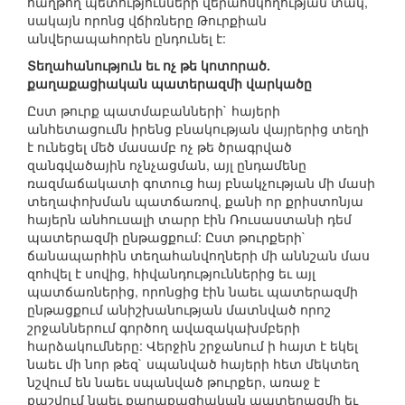
հաղթող պետությունների վերահսկողության տակ,
սակայն որոնց վճիռները Թուրքիան
անվերապահորեն ընդունել է:
Տեղահանություն եւ ոչ թե կոտորած.
քաղաքացիական պատերազմի վարկածը
Ըստ թուրք պատմաբանների` հայերի
անհետացումն իրենց բնակության վայրերից տեղի
է ունեցել մեծ մասամբ ոչ թե ծրագրված
զանգվածային ոչնչացման, այլ ընդամենը
ռազմաճակատի գոտուց հայ բնակչության մի մասի
տեղափոխման պատճառով, քանի որ քրիստոնյա
հայերն անհուսալի տարր էին Ռուսաստանի դեմ
պատերազմի ընթացքում: Ըստ թուրքերի`
ճանապարհին տեղահանվողների մի աննշան մաս
զոհվել է սովից, հիվանդություններից եւ այլ
պատճառներից, որոնցից էին նաեւ պատերազմի
ընթացքում անիշխանության մատնված որոշ
շրջաններում գործող ավազակախմբերի
հարձակումները: Վերջին շրջանում ի հայտ է եկել
նաեւ մի նոր թեզ` սպանված հայերի հետ մեկտեղ
նշվում են նաեւ սպանված թուրքեր, առաջ է
քաշվում նաեւ քաղաքացիական պատերազմի եւ