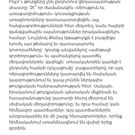
Ինչո՞ւ թուրքերը չեն ընդունում ցեղասպանության
փաստը: Չէ՞ որ ժամանակին «Միություն եւ
առաջադիմություն» կուսակցության
առաջնորդները դատապարտվեցին, այլ
հանցագործությունների հետ մեկտեղ, նաեւ հայերի
զանգվածային սպանություններ իրականացնելու
համար: Նույնիսկ Քեմալ Աթաթուրքն է բազմիցս
խոսել այս թեմայով եւ դատապարտել
կոտորածները` դրանք անվանելով «ամոթալի
գործողություն» եւ պահանջելով պատժել
մեղավորներին: Այսինքն` տեսականորեն կարելի է
ընդունել հայերի ոչնչացումը` բացատրելով, որ այդ
ոճրագործությունները կատարվել են Օսմանյան
կայսրությունում եւ կապ չունեն ներկայիս
թուրքական հանրապետության հետ: Սակայն,
իրականում թուրքական պետական մեքենան եւ
հասարակությունը կատաղի ձեւով ժխտում են
սեփական մեղավորությունը, եւ դրա համար կան
հիմնավոր պատճառներ: Այդ պատճառներին
անդրադարձել են մի շարք հետազոտողներ, որոնք
հիմնականում առանձնացնում են վախի երեք
գործոն.