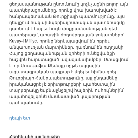
ցեղասպանության ընդունումը կոչնչացնի բոլոր այն
պատկերացումները, որոնց վրա խարսխված է
հանրապետական Թուրքիայի պատմությունը. այս
դեպքում հակաիմպերիալիստական պատերազմը
դառնում է հայ եւ հույն փոքրամասնության դեմ
պատերազմ, առաջին ժողովրդական ջոկատները`
Kuvay-i Milliye, որոնք ներկայացվում են իբրեւ
անկախության մարտիկներ, դառնում են ուղղակի
Հայոց ցեղասպանության զոհերի ունեցվածքի
հաշվին հարստացած ավազակախմբեր: Ստացվում
է, որ Մուսթաֆա Քեմալը ոչ թե ազգային-
ազատագրական պայքար է մղել եւ հիմնադրել
Թուրքիայի Հանրապետությունը, այլ ընդամենը
իրականացրել է երիտթուրքերի պահեստային
տարբերակը եւ բնաջնջելով հայերին ու հույներին`
ապահովել գոնե մասնատված կայսրության
պահպանումը:
դեպի ետ
Հեղինակի այլ նյութեր